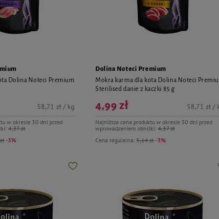
emium
Dolina Noteci Premium
ota Dolina Noteci Premium
Mokra karma dla kota Dolina Noteci Premi
Sterilised danie z kaczki 85 g
4,99 zł
58,71 zł / kg
58,71 zł / 
tu w okresie 30 dni przed
Najniższa cena produktu w okresie 30 dni przed
ki:
4,37 zł
wprowadzeniem obniżki:
4,37 zł
zł
-3%
Cena regularna:
5,14 zł
-3%