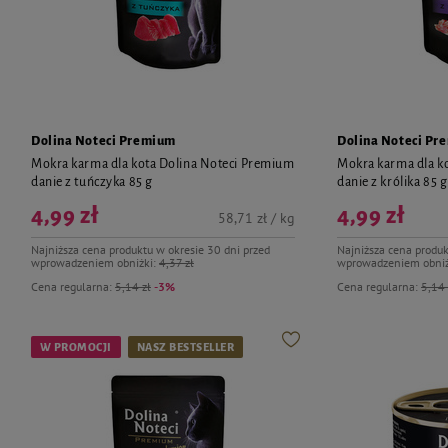
Dolina Noteci Premium
Dolina Noteci Pr
Mokra karma dla kota Dolina Noteci Premium
Mokra karma dla k
danie z tuńczyka 85 g
danie z królika 85 g
4,99 zł
4,99 zł
58,71 zł / kg
Najniższa cena produktu w okresie 30 dni przed
Najniższa cena produk
wprowadzeniem obniżki:
4,37 zł
wprowadzeniem obniż
Cena regularna:
5,14 zł
-3%
Cena regularna:
5,14 
W PROMOCJI
NASZ BESTSELLER