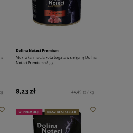
Dolina Noteci Premium
na
Mokra karma dla kota bogata w cielęcinę Dolina
Noteci Premium 185 g
8,23 zł
kg
44,49 zł / kg
W PROMOCJI
NASZ BESTSELLER