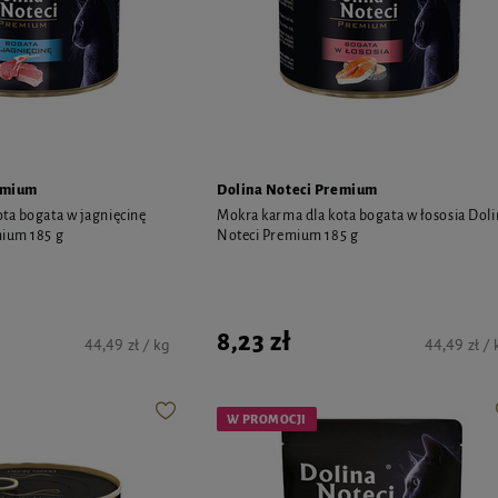
emium
Dolina Noteci Premium
ta bogata w jagnięcinę
Mokra karma dla kota bogata w łososia Doli
mium 185 g
Noteci Premium 185 g
8,23 zł
44,49 zł / kg
44,49 zł / 
W PROMOCJI