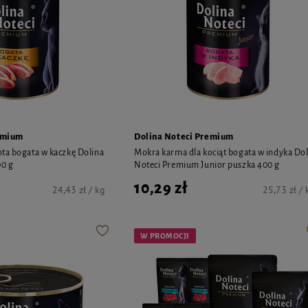
emium
Dolina Noteci Premium
ta bogata w kaczkę Dolina
Mokra karma dla kociąt bogata w indyka Do
0 g
Noteci Premium Junior puszka 400 g
10,29 zł
24,43 zł / kg
25,73 zł / 
W PROMOCJI