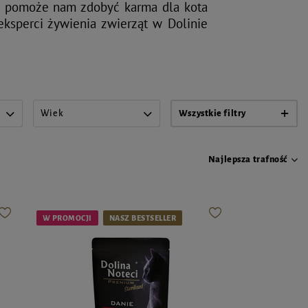
ość pomoże nam zdobyć karma dla kota
eksperci żywienia zwierząt w Dolinie
Wiek
Wszystkie filtry
Najlepsza trafność
W PROMOCJI
NASZ BESTSELLER