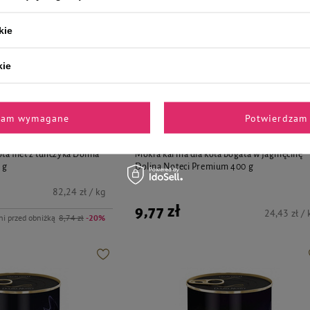
kie
kie
zam wymagane
Potwierdzam 
emium
Dolina Noteci Premium
a filet z tuńczyka Dolina
Mokra karma dla kota bogata w jagnięcinę
 g
Dolina Noteci Premium 400 g
82,24 zł / kg
9,77 zł
24,43 zł / 
ni przed obniżką
8,74 zł
-20%