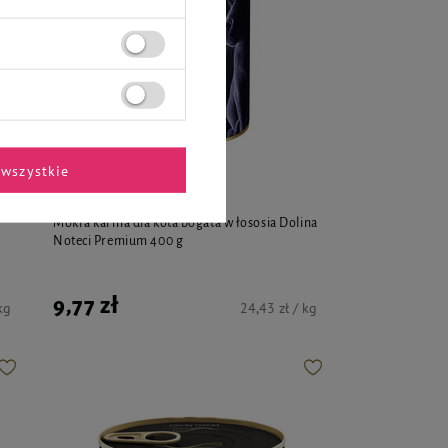
wszystkie
Dolina Noteci Premium
Mokra karma dla kota bogata w łososia Dolina
Noteci Premium 400 g
9,77 zł
kg
24,43 zł / kg