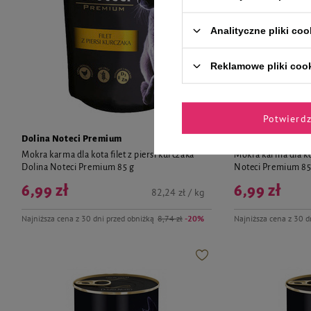
Analityczne pliki coo
Reklamowe pliki coo
Potwierd
Dolina Noteci Premium
Dolina Noteci Pr
Mokra karma dla kota filet z piersi kurczaka
Mokra karma dla kot
Dolina Noteci Premium 85 g
Noteci Premium 85
6,99 zł
6,99 zł
82,24 zł / kg
Najniższa cena z 30 dni przed obniżką
8,74 zł
-20%
Najniższa cena z 30 d