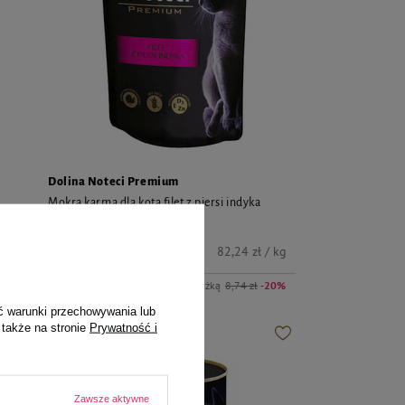
Dolina Noteci Premium
Mokra karma dla kota filet z piersi indyka
Dolina Noteci Premium 85 g
6,99 zł
kg
82,24 zł / kg
0%
Najniższa cena z 30 dni przed obniżką
8,74 zł
-20%
ć warunki przechowywania lub
 także na stronie
Prywatność i
Zawsze aktywne