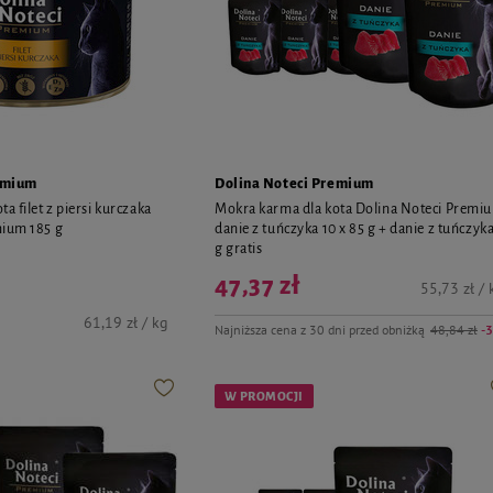
emium
Dolina Noteci Premium
a filet z piersi kurczaka
Mokra karma dla kota Dolina Noteci Premi
mium 185 g
danie z tuńczyka 10 x 85 g + danie z tuńczyk
g gratis
47,37 zł
55,73 zł / 
61,19 zł / kg
Najniższa cena z 30 dni przed obniżką
48,84 zł
-
W PROMOCJI