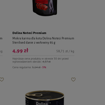
Dolina Noteci Premium
um
Mokra karma dla kota Dolina Noteci Premium
Sterilised danie z wołowiny 85 g
4,99 zł
kg
58,71 zł / kg
Najniższa cena produktu w okresie 30 dni przed
wprowadzeniem obniżki:
4,37 zł
Cena regularna:
5,14 zł
-3%