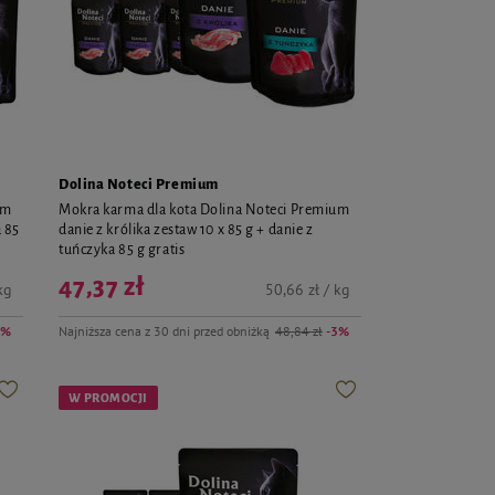
Dolina Noteci Premium
um
Mokra karma dla kota Dolina Noteci Premium
a 85
danie z królika zestaw 10 x 85 g + danie z
tuńczyka 85 g gratis
47,37 zł
kg
50,66 zł / kg
3%
Najniższa cena z 30 dni przed obniżką
48,84 zł
-3%
W PROMOCJI