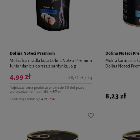
Dolina Noteci Premium
Dolina Noteci Pr
Mokra karma dla kota Dolina Noteci Premium
Mokra karma dla ko
Junior danie z dorsza z sardynką 85 g
Dolina Noteci Pre
4,99 zł
58,71 zł / kg
Najniższa cena produktu w okresie 30 dni przed
wprowadzeniem obniżki:
4,37 zł
8,23 zł
Cena regularna:
5,14 zł
-3%