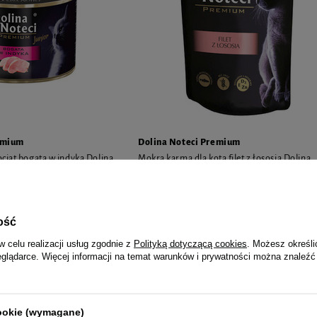
emium
Dolina Noteci Premium
ciąt bogata w indyka Dolina
Mokra karma dla kota filet z łososia Dolina
ior 185 g
Noteci Premium 85 g
6,99 zł
82,24 zł / 
44,49 zł / kg
ość
Najniższa cena z 30 dni przed obniżką
8,74 zł
-2
w celu realizacji usług zgodnie z
Polityką dotyczącą cookies
. Możesz określi
eglądarce. Więcej informacji na temat warunków i prywatności można znaleźć
cookie (wymagane)