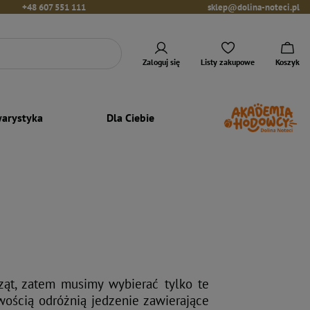
+48 607 551 111
sklep@dolina-noteci.pl
Zaloguj się
Listy zakupowe
Koszyk
arystyka
Dla Ciebie
ąt, zatem musimy wybierać tylko te
wością odróżnią jedzenie zawierające