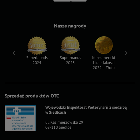
Nasze nagrody
ksy 2022
Superbrands
Superbrands
Konsumencki
Konsum
2024
2023
Lider Jakości
Lider Ja
2022 – Złoto
2022 – S
Sprzedaż produktów OTC
Wojewódzki Inspektorat Weterynarii z siedzibą
w Siedlcach
ul. Kazimierzowska 29
08-110 Siedlce