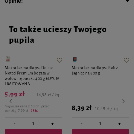
Opinie:
Polyquaternium-10, Sorbic Acid, Sodium Acetate, Potassium Sorbate, Sodium
Benzoate, Oligosaccharides, Isopropyl Alcohol, Glucose.
To także ucieszy Twojego
pupila
Mokra karma dla psa Dolina
Mokra karma dla psa Rafi z
Noteci Premium bogata w
jagnięciną 800 g
wołowinę puszka 400 g EDYCJA
LIMITOWANA
5,99 zł
14,98 zł / kg
Najniższa cena z 30 dni przed
8,39 zł
10,49 zł / kg
obniżką
7,99 zł
-25%
-
-
+
+