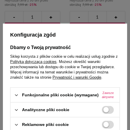
Najniższa cena z 30 dni przed
Najniższa cena z 30 dni przed
obniżką
7,99 zł
-25%
obniżką
7,99 zł
-25%
-
-
+
+
Do koszyka
Do koszyka
Konfiguracja zgód
Dbamy o Twoją prywatność
Sklep korzysta z plików cookie w celu realizacji usług zgodnie z
Polityką dotyczącą cookies
. Możesz określić warunki
przechowywania lub dostępu do cookie w Twojej przeglądarce.
Więcej informacji na temat warunków i prywatności można
Zaufane i polecane przez
znaleźć także na stronie
Prywatność i warunki Google
.
naszych ekspertów
Zawsze
Funkcjonalne pliki cookie (wymagane)
aktywne
Analityczne pliki cookie
Żwirek dla kota Certech Super
Zawieszka Adresówka
Benek Corn Cat Morska Bryza 14
Identyfikator z grawerem dla psa
L
i kota łapka złota brokat mała
Reklamowe pliki cookie