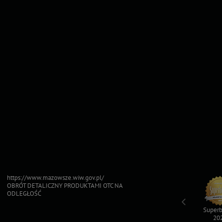
https://www.mazowsze.wiw.gov.pl/
OBRÓT DETALICZNY PRODUKTAMI OTC NA
ODLEGŁOŚĆ
Top For Dog
Sfinksy 2023
Sfinksy 2022
Superb
2023
20