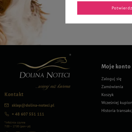
Potwierd
Moje konto
Zaloguj się
Zamówienia
Kontakt
Koszyk
Wcześniej kupio
sklep@dolina-noteci.pl
Historia transakc
+ 48 607 551 111
*Infolinia czynna
7:00 – 17:00 (pon–pt)