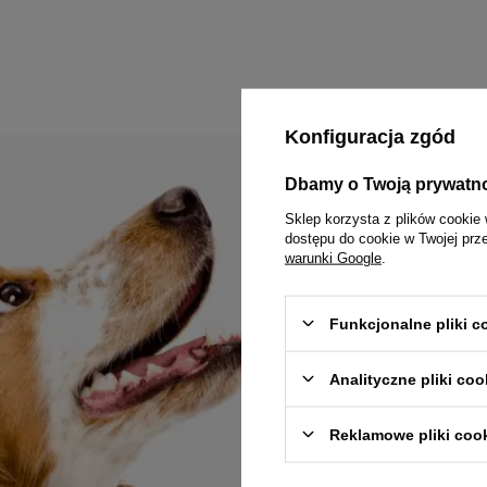
Konfiguracja zgód
Dbamy o Twoją prywatn
Sklep korzysta z plików cookie 
Zyskaj 1
dostępu do cookie w Twojej prz
warunki Google
.
Jak masz na imię?
Funkcjonalne pliki 
Chcę otrzymywa
marketingowych
Analityczne pliki coo
Reklamowe pliki coo