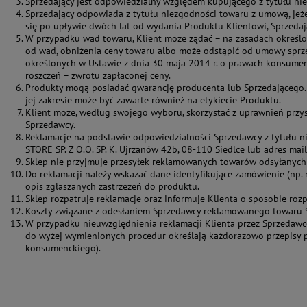
Sprzedający jest odpowiedzialny względem kupującego z tytułu ni
Sprzedający odpowiada z tytułu niezgodności towaru z umową, jeże
się po upływie dwóch lat od wydania Produktu Klientowi, Sprzeda
W przypadku wad towaru, Klient może żądać – na zasadach określony
od wad, obniżenia ceny towaru albo może odstąpić od umowy sprze
określonych w Ustawie z dnia 30 maja 2014 r. o prawach konsument
roszczeń – zwrotu zapłaconej ceny.
Produkty mogą posiadać gwarancję producenta lub Sprzedającego. O 
jej zakresie może być zawarte również na etykiecie Produktu.
Klient może, według swojego wyboru, skorzystać z uprawnień przy
Sprzedawcy.
Reklamacje na podstawie odpowiedzialności Sprzedawcy z tytułu n
STORE SP. Z O.O. SP. K. Ujrzanów 42b, 08-110 Siedlce lub adres mai
Sklep nie przyjmuje przesyłek reklamowanych towarów odsyłanych
Do reklamacji należy wskazać dane identyfikujące zamówienie (np. 
opis zgłaszanych zastrzeżeń do produktu.
Sklep rozpatruje reklamacje oraz informuje Klienta o sposobie ro
Koszty związane z odesłaniem Sprzedawcy reklamowanego towaru S
W przypadku nieuwzględnienia reklamacji Klienta przez Sprzedawc
do wyżej wymienionych procedur określają każdorazowo przepisy pr
konsumenckiego).