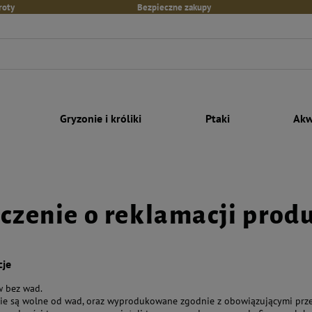
roty
Bezpieczne zakupy
Gryzonie i króliki
Ptaki
Akw
czenie o reklamacji prod
cje
w bez wad.
pie są wolne od wad, oraz wyprodukowane zgodnie z obowiązującymi przep