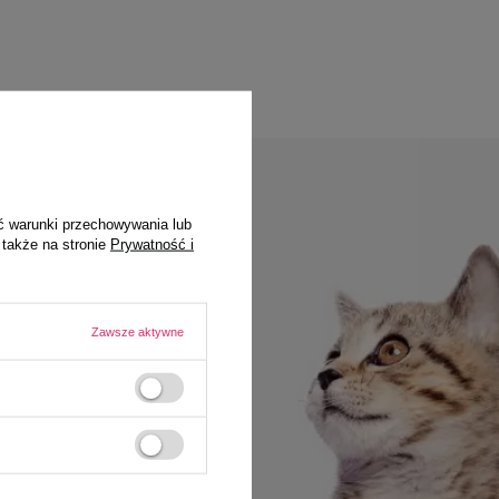
ć warunki przechowywania lub
amówienie
 także na stronie
Prywatność i
Zawsze aktywne
do celów
 Rabaty nie łączą się