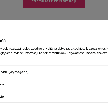
Formularz reklamacji
ość
Zapisz się do naszego newslettera
w celu realizacji usług zgodnie z
Polityką dotyczącą cookies
. Możesz określi
0% rabatu* na pierwsze z
eglądarce. Więcej informacji na temat warunków i prywatności można znaleźć
Podaj swój adres e-mail
cookie (wymagane)
ć E-mail Newsletter. Wyrażam zgodę na przetwarzanie moich danych osobowych 
polityką prywatności
 zgodnie z
kie
*
kie