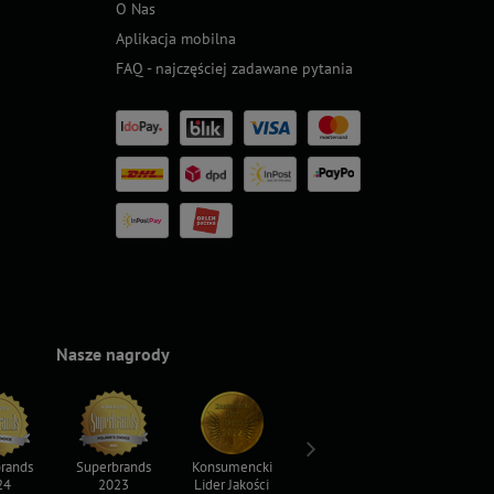
O Nas
Aplikacja mobilna
FAQ - najczęściej zadawane pytania
Nasze nagrody
rands
Superbrands
Konsumencki
Konsumencki
Top For D
24
2023
Lider Jakości
Lider Jakości
2023