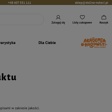
+48 607 551 111
sklep@dolina-noteci.pl
Zaloguj się
Listy zakupowe
Koszyk
arystyka
Dla Ciebie
uktu
isami w zakresie jakości.