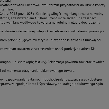
 prawną.
ydania towaru Klientowi. Jeżeli termin przydatności do użycia kończy
 terminu.
 Dz.U. z 2018 poz. 1025; „Kodeks cywilny”) – wymiany towaru na wolny
stotna, z zastrzeżeniem § 8.Konsument może żądać – na zasadach
awy lub wymiany wadliwego towaru, a na kolejnym etapie dochodzenia
na stronie internetowej Sklepu. Oświadczenie o udzieleniu gwarancji i
awnień przysługujących mu z tytułu niezgodności towaru z umową od
mowanym towarem, z zastrzeżeniem ust. 9 poniżej, na adres: DN
paragon lub kserokopię faktury). Reklamacja powinna zawierać również
4 dni od momentu otrzymania reklamowanego towaru.
w rozpatrywania reklamacji i dochodzenia roszczeń. Zasady dostępu
 sprawy, za zgodą Klienta i Sprzedawcy, do stałego polubownego sądu