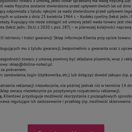
ezgodności towaru z umową, jeżeli towar sprzedany ma wadę fizyczną lub
li wada fizyczna zostanie stwierdzona przed upływem dwóch lat od dnia w
jący odpowiada z tytułu rękojmi za wady stwierdzone przed upływem tego
ch w ustawie z dnia 23 kwietnia 1964 r. – Kodeks cywilny (tekst jedn.:
daży. Kupujący nie może odstąpić od umowy jeżeli wada towaru jest niei
a (tekst jedn.: Dz.U. z 2020 r. poz. 287) – w pierwszej kolejności napr
istnieniu i treści gwarancji Sklep informuje Klienta przy opisie towaru 
sługujących mu z tytułu gwarancji, bezpośrednio u gwaranta oraz z upr
iezgodności towaru z umową powinny być składane pisemnie, wraz z rekla
lowy: sklep@dolina-noteci.pl.
 za pobraniem.
nr zamówienia, login Użytkownika, etc.) lub dołączyć dowód zakupu (np. 
zpatrzenia reklamacji niezwłocznie, nie później jednak niż w terminie 1
klep zwraca niezwłocznie po pozytywnym rozpatrzeniu reklamacji.
ę, Klientowi przysługuje możliwość skorzystania z pozasądowych sposobó
awa regulujące ich zastosowanie i przebieg (np. możliwość skierowania