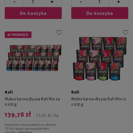
-
-
+
+
Do koszyka
Do koszyka
W PROMOCJI
Rafi
Rafi
Mokra karma dla psa Rafi Mix 24
Mokra karma dla psa Rafi Mix 12
x 500 g
x 300 g
139,78 zł
11,65 zł / kg
Najniższa cena produktu w okresie
30 dni przed wprowadzeniem
obniżki:
139,77 zł