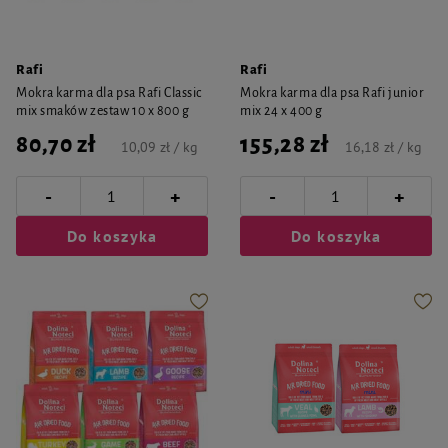
Rafi
Rafi
Mokra karma dla psa Rafi Classic
Mokra karma dla psa Rafi junior
mix smaków zestaw 10 x 800 g
mix 24 x 400 g
80,70 zł
155,28 zł
10,09 zł / kg
16,18 zł / kg
-
-
+
+
Do koszyka
Do koszyka