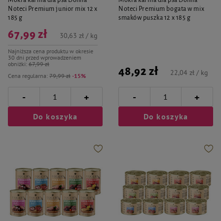
Mokra karma dla psa Dolina
Mokra karma dla psa Dolina
Noteci Premium junior mix 12 x
Noteci Premium bogata w mix
185 g
smaków puszka 12 x 185 g
67,99 zł
30,63 zł / kg
Najniższa cena produktu w okresie
30 dni przed wprowadzeniem
obniżki:
67,99 zł
48,92 zł
22,04 zł / kg
Cena regularna:
79,99 zł
-15%
-
-
+
+
Do koszyka
Do koszyka