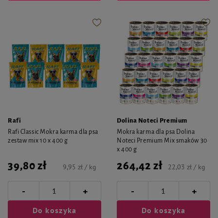
Rafi
Dolina Noteci Premium
Rafi Classic Mokra karma dla psa
Mokra karma dla psa Dolina
zestaw mix 10 x 400 g
Noteci Premium Mix smaków 30
x 400 g
39,80 zł
264,42 zł
9,95 zł / kg
22,03 zł / kg
-
-
+
+
Do koszyka
Do koszyka