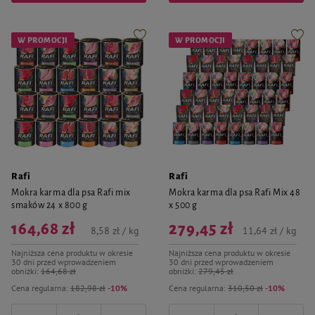
W PROMOCJI
W PROMOCJI
Rafi
Rafi
Mokra karma dla psa Rafi mix
Mokra karma dla psa Rafi Mix 48
smaków 24 x 800 g
x 500 g
164,68 zł
279,45 zł
8,58 zł / kg
11,64 zł / kg
Najniższa cena produktu w okresie
Najniższa cena produktu w okresie
30 dni przed wprowadzeniem
30 dni przed wprowadzeniem
obniżki:
164,68 zł
obniżki:
279,45 zł
Cena regularna:
182,98 zł
-10%
Cena regularna:
310,50 zł
-10%