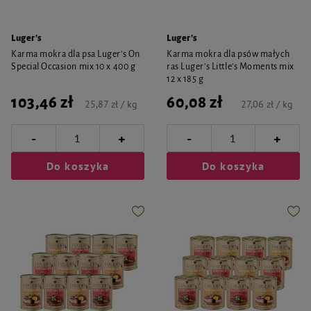
Luger's
Luger's
Karma mokra dla psa Luger's On
Karma mokra dla psów małych
Special Occasion mix 10 x 400 g
ras Luger's Little's Moments mix
12 x 185 g
103,46 zł
60,08 zł
25,87 zł / kg
27,06 zł / kg
-
-
+
+
Do koszyka
Do koszyka