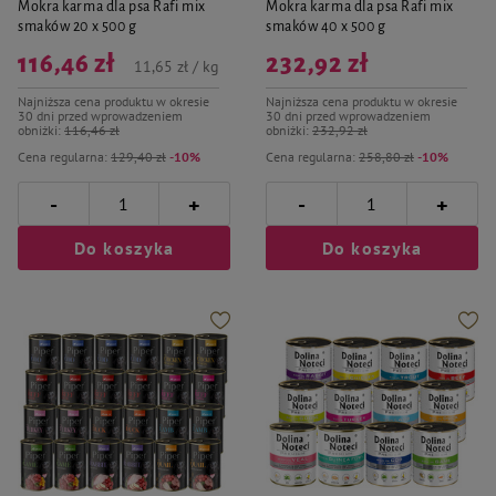
Mokra karma dla psa Rafi mix
Mokra karma dla psa Rafi mix
smaków 20 x 500 g
smaków 40 x 500 g
116,46 zł
232,92 zł
11,65 zł / kg
Najniższa cena produktu w okresie
Najniższa cena produktu w okresie
30 dni przed wprowadzeniem
30 dni przed wprowadzeniem
obniżki:
116,46 zł
obniżki:
232,92 zł
Cena regularna:
129,40 zł
-10%
Cena regularna:
258,80 zł
-10%
-
-
+
+
Do koszyka
Do koszyka