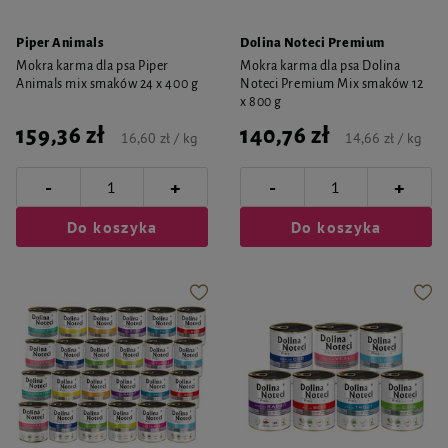
Piper Animals
Dolina Noteci Premium
Mokra karma dla psa Piper
Mokra karma dla psa Dolina
Animals mix smaków 24 x 400 g
Noteci Premium Mix smaków 12
x 800 g
159,36 zł
140,76 zł
16,60 zł / kg
14,66 zł / kg
-
-
+
+
Do koszyka
Do koszyka