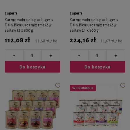
Luger's
Luger's
Karma mokra dla psa Luger's
Karma mokra dla psa Luger's
Daily Pleasures mix smaków
Daily Pleasures mix smaków
zestaw 12 x 800 g
zestaw 24 x 800 g
112,08 zł
224,16 zł
11,68 zł / kg
11,67 zł / kg
-
-
+
+
Do koszyka
Do koszyka
W PROMOCJI