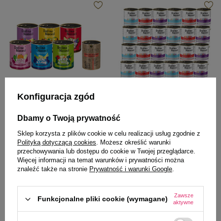
Konfiguracja zgód
Dolina Noteci Superfood
Dolina Noteci Premium
Mokra karma dla psa Dolina
Mokra karma dla psa Dolina
Dbamy o Twoją prywatność
Noteci Superfood Mix 6 x 800 g +
Noteci Premium junior mix 24 x
Sklep korzysta z plików cookie w celu realizacji usług zgodnie z
gratis Luger’s jagnięcina i
400 g
Polityką dotyczącą cookies
. Możesz określić warunki
wołowina z burakiem 400 g
przechowywania lub dostępu do cookie w Twojej przeglądarce.
82,95 zł
211,20 zł
17,28 zł / kg
22,00 zł / kg
Więcej informacji na temat warunków i prywatności można
znaleźć także na stronie
Prywatność i warunki Google
.
-
-
+
+
Zawsze
Funkcjonalne pliki cookie (wymagane)
Do koszyka
Do koszyka
aktywne