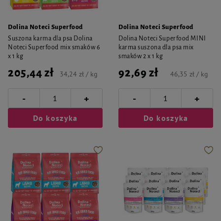
Dolina Noteci Superfood
Dolina Noteci Superfood
Suszona karma dla psa Dolina
Dolina Noteci Superfood MINI
Noteci Superfood mix smaków 6
karma suszona dla psa mix
x 1 kg
smaków 2 x 1 kg
205,44 zł
92,69 zł
34,24 zł / kg
46,35 zł / kg
-
-
+
+
Do koszyka
Do koszyka