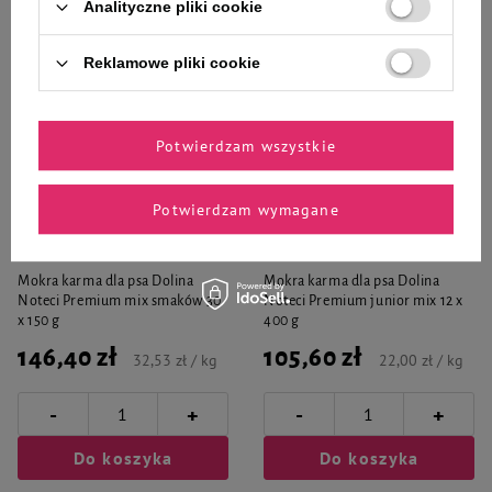
Analityczne pliki cookie
Reklamowe pliki cookie
Potwierdzam wszystkie
Potwierdzam wymagane
Dolina Noteci Premium
Dolina Noteci Premium
Mokra karma dla psa Dolina
Mokra karma dla psa Dolina
Noteci Premium mix smaków 30
Noteci Premium junior mix 12 x
x 150 g
400 g
146,40 zł
105,60 zł
32,53 zł / kg
22,00 zł / kg
-
-
+
+
Do koszyka
Do koszyka