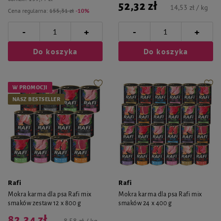
52,32 zł
14,53 zł / kg
Cena regularna:
155,31 zł
-10%
-
-
+
+
Do koszyka
Do koszyka
W PROMOCJI
NASZ BESTSELLER
Rafi
Rafi
Mokra karma dla psa Rafi mix
Mokra karma dla psa Rafi mix
smaków zestaw 12 x 800 g
smaków 24 x 400 g
82,34 zł