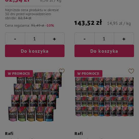
8,58 zł / kg
Najniższa cena produktu w okresie
30 dni przed wprowadzeniem
obniżki:
82,34 zł
143,52 zł
14,95 zł / kg
Cena regularna:
91,49 zł
-10%
-
-
+
+
Do koszyka
Do koszyka
W PROMOCJI
W PROMOCJI
Rafi
Rafi