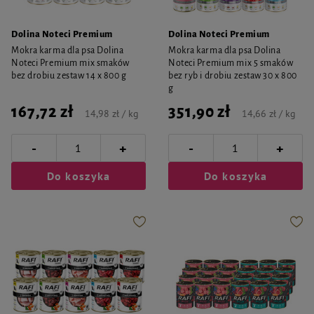
Dolina Noteci Premium
Dolina Noteci Premium
Mokra karma dla psa Dolina
Mokra karma dla psa Dolina
Noteci Premium mix smaków
Noteci Premium mix 5 smaków
bez drobiu zestaw 14 x 800 g
bez ryb i drobiu zestaw 30 x 800
g
167,72 zł
351,90 zł
14,98 zł / kg
14,66 zł / kg
-
-
+
+
Do koszyka
Do koszyka