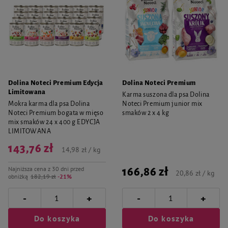
Dolina Noteci Premium Edycja
Dolina Noteci Premium
Limitowana
Karma suszona dla psa Dolina
Mokra karma dla psa Dolina
Noteci Premium junior mix
Noteci Premium bogata w mięso
smaków 2 x 4 kg
mix smaków 24 x 400 g EDYCJA
LIMITOWANA
143,76 zł
14,98 zł / kg
Najniższa cena z 30 dni przed
166,86 zł
20,86 zł / kg
obniżką
182,19 zł
-21%
-
-
+
+
Do koszyka
Do koszyka