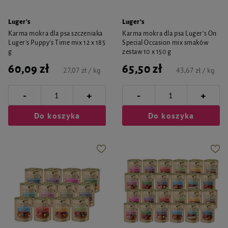
Luger's
Luger's
Karma mokra dla psa szczeniaka
Karma mokra dla psa Luger's On
Luger's Puppy's Time mix 12 x 185
Special Occasion mix smaków
g
zestaw 10 x 150 g
60,09 zł
65,50 zł
27,07 zł / kg
43,67 zł / kg
-
-
+
+
Do koszyka
Do koszyka