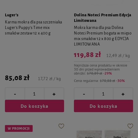
Luger's
Dolina Noteci Premium Edycja
Limitowana
Karma mokra dla psa szczeniaka
Luger's Puppy's Time mix
Mokra karma dla psa Dolina
smaków zestaw 12 x 400 g
Noteci Premium bogata w mięso
mix smaków 12 x 800 g EDYCJA
LIMITOWANA
119,88 zł
12,49 zł / kg
Najniższa cena produktu w okresie
30 dni przed wprowadzeniem
obniżki:
170,89 zł
-29%
85,08 zł
17,72 zł / kg
Cena regularna:
170,88 zł
-30%
-
-
+
+
Do koszyka
Do koszyka
W PROMOCJI