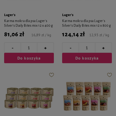
Luger's
Luger's
Karma mokra dla psa Luger's
Karma mokra dla psa Luger's
Silver's Daily Bites mix 12 x 400 g
Silver's Daily Bites mix 12 x 800 g
81,06 zł
124,14 zł
16,89 zł / kg
12,93 zł / kg
-
-
+
+
Do koszyka
Do koszyka