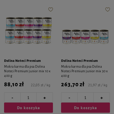
Dolina Noteci Premium
Dolina Noteci Premium
Mokra karma dla psa Dolina
Mokra karma dla psa Dolina
Noteci Premium junior mix 10 x
Noteci Premium junior mix 30 x
400 g
400 g
88,10 zł
263,70 zł
22,03 zł / kg
21,97 zł / kg
-
-
+
+
Do koszyka
Do koszyka