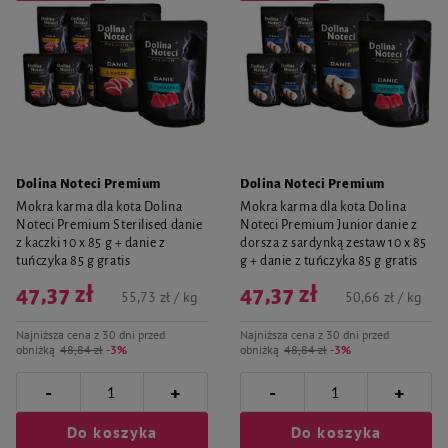
Dolina Noteci Premium
Dolina Noteci Premium
Mokra karma dla kota Dolina
Mokra karma dla kota Dolina
Noteci Premium Sterilised danie
Noteci Premium Junior danie z
z kaczki 10 x 85 g + danie z
dorsza z sardynką zestaw 10 x 85
tuńczyka 85 g gratis
g + danie z tuńczyka 85 g gratis
47,37 zł
47,37 zł
55,73 zł / kg
50,66 zł / kg
Najniższa cena z 30 dni przed
Najniższa cena z 30 dni przed
obniżką
48,84 zł
-3%
obniżką
48,84 zł
-3%
-
-
+
+
Do koszyka
Do koszyka