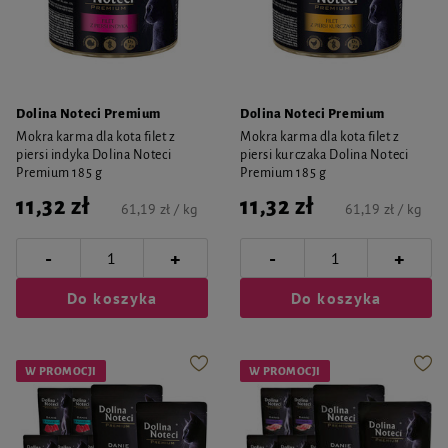
Dolina Noteci Premium
Dolina Noteci Premium
Mokra karma dla kota filet z
Mokra karma dla kota filet z
piersi indyka Dolina Noteci
piersi kurczaka Dolina Noteci
Premium 185 g
Premium 185 g
11,32 zł
11,32 zł
61,19 zł / kg
61,19 zł / kg
-
-
+
+
Do koszyka
Do koszyka
W PROMOCJI
W PROMOCJI