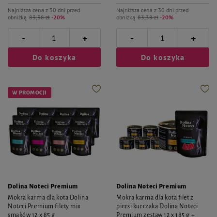
Najniższa cena z 30 dni przed
Najniższa cena z 30 dni przed
obniżką
83,38 zł
-20%
obniżką
83,38 zł
-20%
-
-
+
+
Do koszyka
Do koszyka
W PROMOCJI
Dolina Noteci Premium
Dolina Noteci Premium
Mokra karma dla kota Dolina
Mokra karma dla kota filet z
Noteci Premium filety mix
piersi kurczaka Dolina Noteci
smaków 12 x 85 g
Premium zestaw 12 x 185 g +