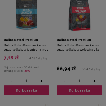
Dolina Noteci Premium
Dolina Noteci Premium
Dolina Noteci Premium Karma
Dolina Noteci Premium Karma
suszona dla kota jagnięcina 150 g
suszona dla kota wołowina 2 kg
7,18 zł
47,87 zł / kg
Najniższa cena z 30 dni przed
66,94 zł
33,47 zł / kg
obniżką
8,98 zł
-20%
-
-
+
+
Do koszyka
Do koszyka