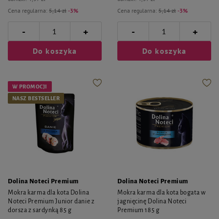
Cena regularna:
5,14 zł
-3%
Cena regularna:
5,14 zł
-3%
-
-
+
+
Do koszyka
Do koszyka
W PROMOCJI
NASZ BESTSELLER
Dolina Noteci Premium
Dolina Noteci Premium
Mokra karma dla kota Dolina
Mokra karma dla kota bogata w
Noteci Premium Junior danie z
jagnięcinę Dolina Noteci
dorsza z sardynką 85 g
Premium 185 g