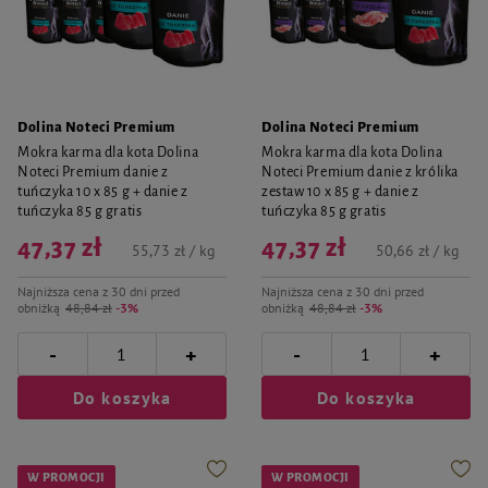
Dolina Noteci Premium
Dolina Noteci Premium
Mokra karma dla kota Dolina
Mokra karma dla kota Dolina
Noteci Premium danie z
Noteci Premium danie z królika
tuńczyka 10 x 85 g + danie z
zestaw 10 x 85 g + danie z
tuńczyka 85 g gratis
tuńczyka 85 g gratis
47,37 zł
47,37 zł
55,73 zł / kg
50,66 zł / kg
Najniższa cena z 30 dni przed
Najniższa cena z 30 dni przed
obniżką
48,84 zł
-3%
obniżką
48,84 zł
-3%
-
-
+
+
Do koszyka
Do koszyka
W PROMOCJI
W PROMOCJI