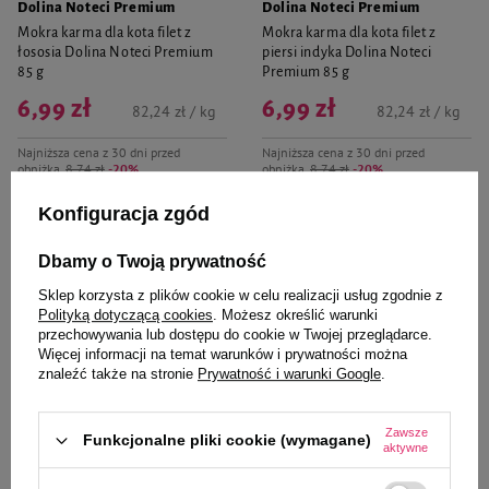
Dolina Noteci Premium
Dolina Noteci Premium
Mokra karma dla kota filet z
Mokra karma dla kota filet z
łososia Dolina Noteci Premium
piersi indyka Dolina Noteci
85 g
Premium 85 g
6,99 zł
6,99 zł
82,24 zł / kg
82,24 zł / kg
Najniższa cena z 30 dni przed
Najniższa cena z 30 dni przed
obniżką
8,74 zł
-20%
obniżką
8,74 zł
-20%
-
-
Konfiguracja zgód
+
+
Do koszyka
Do koszyka
Dbamy o Twoją prywatność
Sklep korzysta z plików cookie w celu realizacji usług zgodnie z
Polityką dotyczącą cookies
. Możesz określić warunki
przechowywania lub dostępu do cookie w Twojej przeglądarce.
W PROMOCJI
W PROMOCJI
Więcej informacji na temat warunków i prywatności można
znaleźć także na stronie
Prywatność i warunki Google
.
Zawsze
Funkcjonalne pliki cookie (wymagane)
aktywne