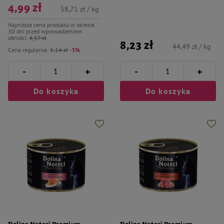
4,99 zł
58,71 zł / kg
Najniższa cena produktu w okresie
30 dni przed wprowadzeniem
obniżki:
4,37 zł
8,23 zł
44,49 zł / kg
Cena regularna:
5,14 zł
-3%
-
-
+
+
Do koszyka
Do koszyka