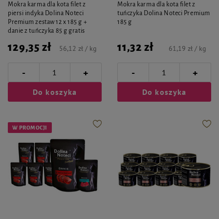
Mokra karma dla kota filet z
Mokra karma dla kota filet z
piersi indyka Dolina Noteci
tuńczyka Dolina Noteci Premium
Premium zestaw 12 x 185 g +
185 g
danie z tuńczyka 85 g gratis
129,35 zł
11,32 zł
56,12 zł / kg
61,19 zł / kg
-
-
+
+
Do koszyka
Do koszyka
W PROMOCJI