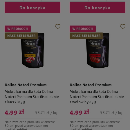
Do koszyka
Do koszyka
W PROMOCJI
W PROMOCJI
NASZ BESTSELLER
NASZ BESTSELLER
Dolina Noteci Premium
Dolina Noteci Premium
Mokra karma dla kota Dolina
Mokra karma dla kota Dolina
Noteci Premium Sterilised danie
Noteci Premium Sterilised danie
z kaczki 85 g
z wołowiny 85 g
4,99 zł
4,99 zł
58,71 zł / kg
58,71 zł / kg
Najniższa cena produktu w okresie
Najniższa cena produktu w okresie
30 dni przed wprowadzeniem
30 dni przed wprowadzeniem
obniżki:
4,37 zł
obniżki:
4,37 zł