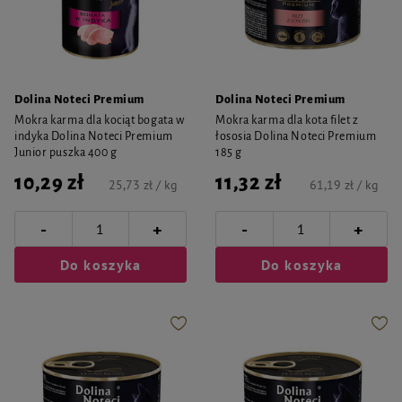
Dolina Noteci Premium
Dolina Noteci Premium
Mokra karma dla kociąt bogata w
Mokra karma dla kota filet z
indyka Dolina Noteci Premium
łososia Dolina Noteci Premium
Junior puszka 400 g
185 g
10,29 zł
11,32 zł
25,73 zł / kg
61,19 zł / kg
-
-
+
+
Do koszyka
Do koszyka