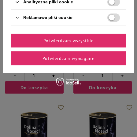
Analityczne pliki cookie
Dolina Noteci Premium
Dolina Noteci Premium
Reklamowe pliki cookie
Mokra karma dla kota filet z
Mokra karma dla kota filet z
piersi kurczaka Dolina Noteci
tuńczyka Dolina Noteci Premium
Premium 85 g
85 g
Potwierdzam wszystkie
6,99 zł
6,99 zł
82,24 zł / kg
82,24 zł / kg
Najniższa cena z 30 dni przed
Najniższa cena z 30 dni przed
Potwierdzam wymagane
obniżką
8,74 zł
-20%
obniżką
8,74 zł
-20%
-
-
+
+
Do koszyka
Do koszyka