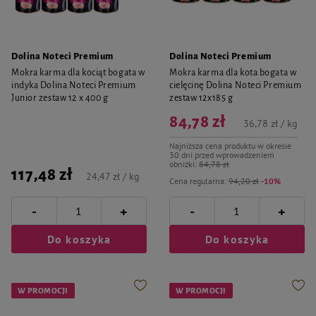
Dolina Noteci Premium
Dolina Noteci Premium
Mokra karma dla kociąt bogata w
Mokra karma dla kota bogata w
indyka Dolina Noteci Premium
cielęcinę Dolina Noteci Premium
Junior zestaw 12 x 400 g
zestaw 12x185 g
84,78 zł
36,78 zł / kg
Najniższa cena produktu w okresie
30 dni przed wprowadzeniem
obniżki:
84,78 zł
117,48 zł
24,47 zł / kg
Cena regularna:
94,20 zł
-10%
-
-
+
+
Do koszyka
Do koszyka
W PROMOCJI
W PROMOCJI