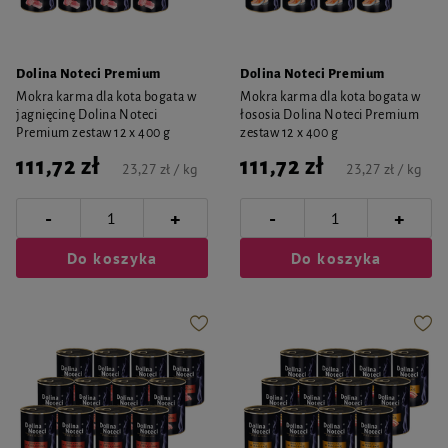
Dolina Noteci Premium
Dolina Noteci Premium
Mokra karma dla kota bogata w
Mokra karma dla kota bogata w
jagnięcinę Dolina Noteci
łososia Dolina Noteci Premium
Premium zestaw 12 x 400 g
zestaw 12 x 400 g
111,72 zł
111,72 zł
23,27 zł / kg
23,27 zł / kg
-
-
+
+
Do koszyka
Do koszyka