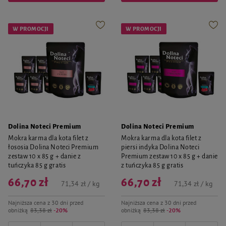
W PROMOCJI
W PROMOCJI
Dolina Noteci Premium
Dolina Noteci Premium
Mokra karma dla kota filet z
Mokra karma dla kota filet z
łososia Dolina Noteci Premium
piersi indyka Dolina Noteci
zestaw 10 x 85 g + danie z
Premium zestaw 10 x 85 g + danie
tuńczyka 85 g gratis
z tuńczyka 85 g gratis
66,70 zł
66,70 zł
71,34 zł / kg
71,34 zł / kg
Najniższa cena z 30 dni przed
Najniższa cena z 30 dni przed
obniżką
83,38 zł
-20%
obniżką
83,38 zł
-20%