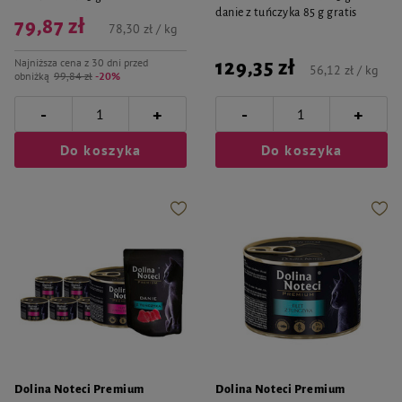
danie z tuńczyka 85 g gratis
79,87 zł
78,30 zł / kg
Najniższa cena z 30 dni przed
129,35 zł
56,12 zł / kg
obniżką
99,84 zł
-20%
-
-
+
+
Do koszyka
Do koszyka
Dolina Noteci Premium
Dolina Noteci Premium