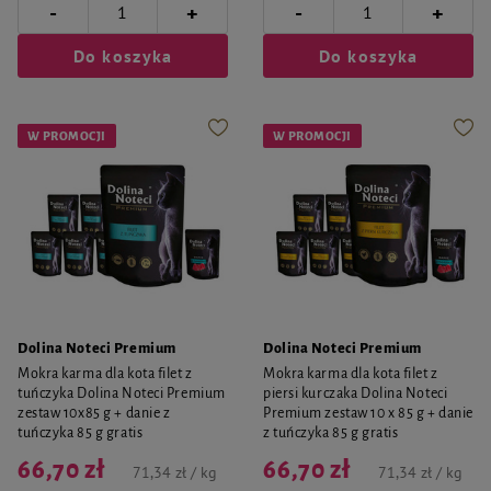
-
-
+
+
Do koszyka
Do koszyka
W PROMOCJI
W PROMOCJI
Dolina Noteci Premium
Dolina Noteci Premium
Mokra karma dla kota filet z
Mokra karma dla kota filet z
tuńczyka Dolina Noteci Premium
piersi kurczaka Dolina Noteci
zestaw 10x85 g + danie z
Premium zestaw 10 x 85 g + danie
tuńczyka 85 g gratis
z tuńczyka 85 g gratis
66,70 zł
66,70 zł
71,34 zł / kg
71,34 zł / kg