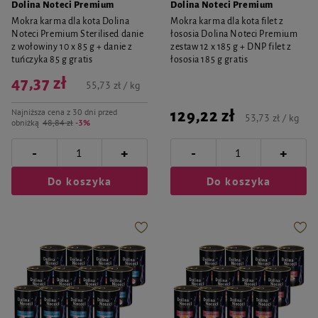
Dolina Noteci Premium
Dolina Noteci Premium
Mokra karma dla kota Dolina
Mokra karma dla kota filet z
Noteci Premium Sterilised danie
łososia Dolina Noteci Premium
z wołowiny 10 x 85 g + danie z
zestaw 12 x 185 g + DNP filet z
tuńczyka 85 g gratis
łososia 185 g gratis
47,37 zł
55,73 zł / kg
Najniższa cena z 30 dni przed
129,22 zł
53,73 zł / kg
obniżką
48,84 zł
-3%
-
-
+
+
Do koszyka
Do koszyka