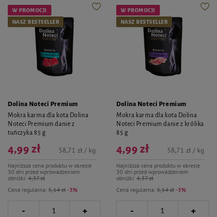
W PROMOCJI
W PROMOCJI
NASZ BESTSELLER
NASZ BESTSELLER
Dolina Noteci Premium
Dolina Noteci Premium
Mokra karma dla kota Dolina
Mokra karma dla kota Dolina
Noteci Premium danie z
Noteci Premium danie z królika
tuńczyka 85 g
85 g
4,99 zł
4,99 zł
58,71 zł / kg
58,71 zł / kg
Najniższa cena produktu w okresie
Najniższa cena produktu w okresie
30 dni przed wprowadzeniem
30 dni przed wprowadzeniem
obniżki:
4,37 zł
obniżki:
4,37 zł
Cena regularna:
5,14 zł
-3%
Cena regularna:
5,14 zł
-3%
-
-
+
+