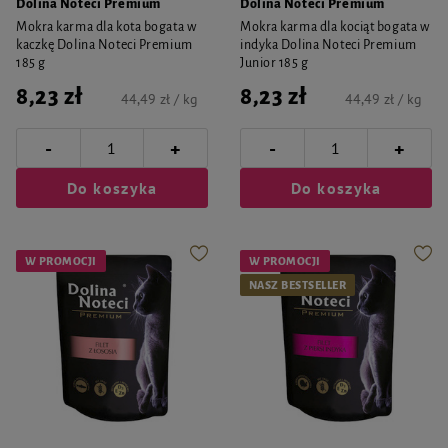
Dolina Noteci Premium
Dolina Noteci Premium
Mokra karma dla kota bogata w
Mokra karma dla kociąt bogata w
kaczkę Dolina Noteci Premium
indyka Dolina Noteci Premium
185 g
Junior 185 g
8,23 zł
8,23 zł
44,49 zł / kg
44,49 zł / kg
-
-
+
+
Do koszyka
Do koszyka
W PROMOCJI
W PROMOCJI
NASZ BESTSELLER