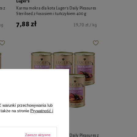
Luger's
es z
Karma mokra dla kota Luger's Daily Pleasures
Sterilised z łososiem i tuńczykiem 400 g
7,88 zł
kg
19,70 zł / kg
ć warunki przechowywania lub
 także na stronie
Prywatność i
Luger's
Zawsze aktywne
es z
Karma mokra dla kota Luger's Daily Pleasures z