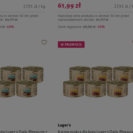
61,99 zł
27,91 zł / kg
27,92 zł / 
tu w okresie 30 dni przed
Najniższa cena produktu w okresie 30 dni przed
ki:
61,97 zł
wprowadzeniem obniżki:
61,97 zł
 zł
-10%
Cena regularna:
68,88 zł
-10%
W PROMOCJI
Luger's
ta Luger's Daily Pleasures z
Karma mokra dla kota Luger's Daily Pleasur