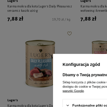
Luger's
Luger's
Karma mokra dla kota Luger's Daily Pleasures z
Karma mokra dla ko
sercami z kaczki 400 g
wołowiną i krewet
7,88 zł
7,88 zł
19,70 zł / kg
Konfiguracja zgód
Dbamy o Twoją prywatn
Sklep korzysta z plików cookie 
dostępu do cookie w Twojej prz
warunki Google
.
Luger's
Luger's
Funkcjonalne pliki 
Karma mokra dla kota Luger's Daily Pleasures z
Karma mokra dla ko