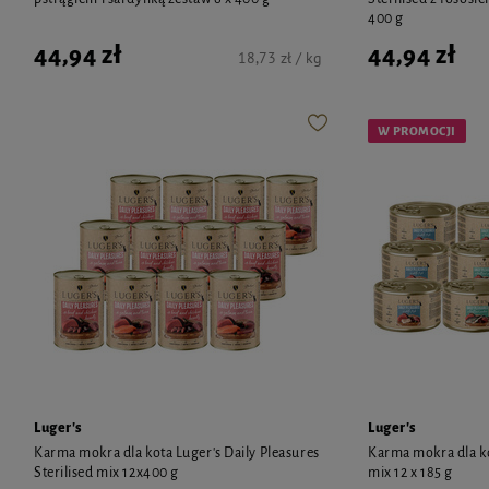
400 g
44,94 zł
44,94 zł
18,73 zł / kg
W PROMOCJI
Luger's
Luger's
Karma mokra dla kota Luger's Daily Pleasures
Karma mokra dla ko
Sterilised mix 12x400 g
mix 12 x 185 g