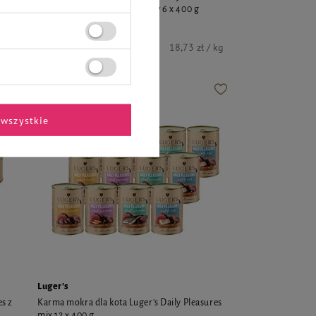
wołowiną i krewetkami zestaw 6 x 400 g
44,94 zł
kg
18,73 zł / kg
wszystkie
Luger's
es z
Karma mokra dla kota Luger's Daily Pleasures
mix 12 x 400 g