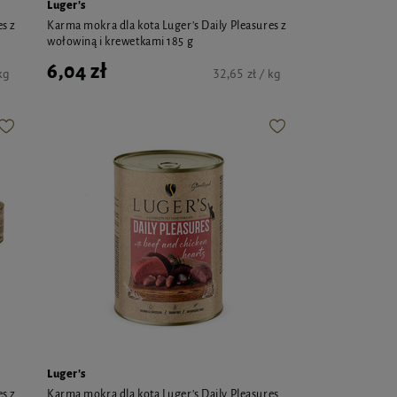
Luger's
es z
Karma mokra dla kota Luger's Daily Pleasures z
wołowiną i krewetkami 185 g
6,04 zł
kg
32,65 zł / kg
Luger's
es z
Karma mokra dla kota Luger's Daily Pleasures