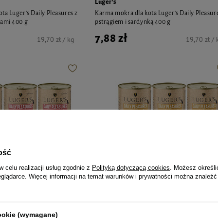
Luger's
ta Luger's Daily Pleasures z
Karma mokra dla kota Luger's Daily Pleasur
kami 400 g
pstrągiem i sardynką 400 g
7,88 zł
19,70 zł / kg
19,70 zł / 
ość
w celu realizacji usług zgodnie z
Polityką dotyczącą cookies
. Możesz określi
eglądarce. Więcej informacji na temat warunków i prywatności można znaleźć
Luger's
cookie (wymagane)
ta Luger's Daily Pleasures
Karma mokra dla kota Luger's Daily Pleasur