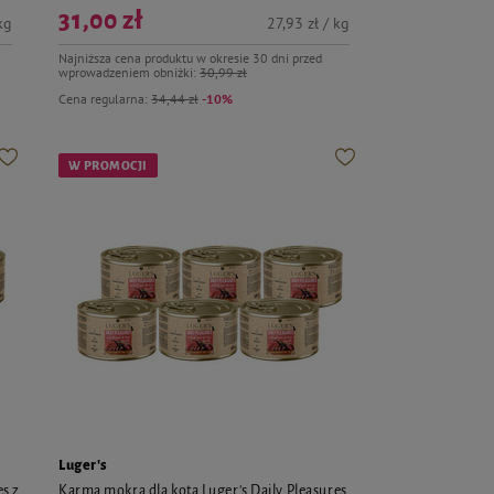
31,00 zł
kg
27,93 zł / kg
Najniższa cena produktu w okresie 30 dni przed
wprowadzeniem obniżki:
30,99 zł
Cena regularna:
34,44 zł
-10%
W PROMOCJI
Luger's
es z
Karma mokra dla kota Luger's Daily Pleasures