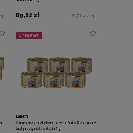
89,82 zł
kg
18,71 zł / kg
W PROMOCJI
Luger's
es
Karma mokra dla kota Luger's Daily Pleasures z
białą rybą zestaw 6 x 185 g