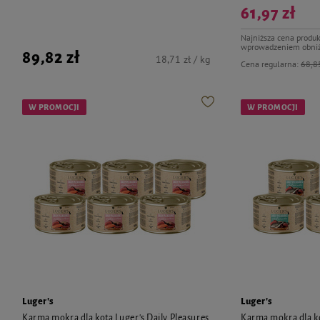
61,97 zł
Najniższa cena produk
wprowadzeniem obniż
89,82 zł
18,71 zł / kg
Cena regularna:
68,85
W PROMOCJI
W PROMOCJI
Luger's
Luger's
Karma mokra dla kota Luger's Daily Pleasures
Karma mokra dla ko