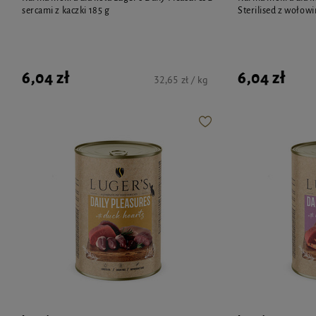
sercami z kaczki 185 g
Sterilised z wołowi
6,04 zł
6,04 zł
32,65 zł / kg