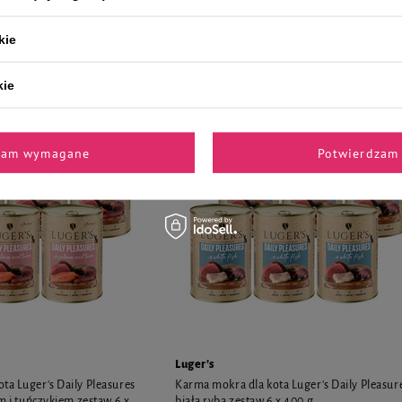
ną i sercami z kurczaka
sercami z kaczki zestaw 6 x 400 g
kie
44,94 zł
18,73 zł / kg
18,73 zł / 
kie
zam wymagane
Potwierdzam 
Luger's
ta Luger's Daily Pleasures
Karma mokra dla kota Luger's Daily Pleasur
em i tuńczykiem zestaw 6 x
białą rybą zestaw 6 x 400 g