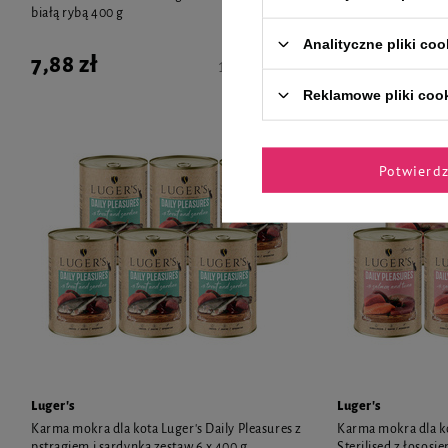
białą rybą 400 g
Sterilised z wołowi
zestaw 6x400 g
Analityczne pliki coo
7,88 zł
44,94 zł
19,70 zł / kg
Reklamowe pliki coo
Potwierd
Luger's
Luger's
Karma mokra dla kota Luger's Daily Pleasures z
Karma mokra dla ko
pstrągiem i sardynką zestaw 6 x 400 g
Sterilised z łososi