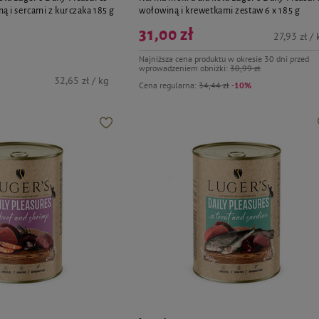
ną i sercami z kurczaka 185 g
wołowiną i krewetkami zestaw 6 x 185 g
31,00 zł
27,93 zł / 
Najniższa cena produktu w okresie 30 dni przed
wprowadzeniem obniżki:
30,99 zł
32,65 zł / kg
Cena regularna:
34,44 zł
-10%