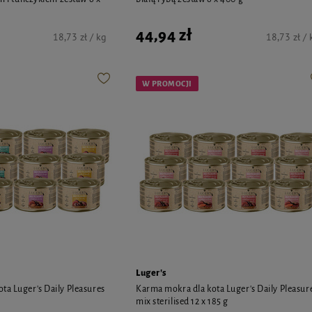
44,94 zł
18,73 zł / kg
18,73 zł / 
W PROMOCJI
Luger's
ta Luger's Daily Pleasures
Karma mokra dla kota Luger's Daily Pleasur
mix sterilised 12 x 185 g