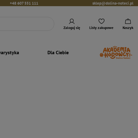
+48 607 551 111
sklep@dolina-noteci.pl
Zaloguj się
Listy zakupowe
Koszyk
arystyka
Dla Ciebie