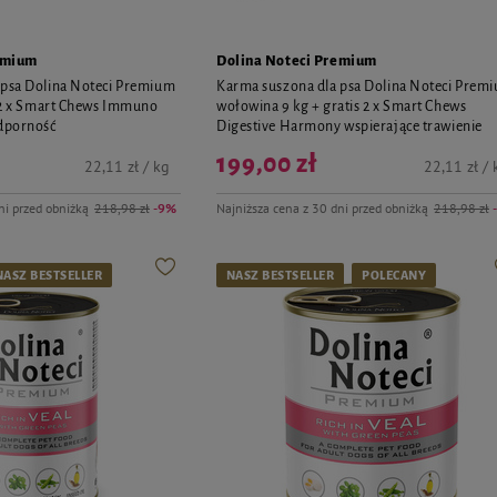
emium
Dolina Noteci Premium
 psa Dolina Noteci Premium
Karma suszona dla psa Dolina Noteci Prem
s 2 x Smart Chews Immuno
wołowina 9 kg + gratis 2 x Smart Chews
odporność
Digestive Harmony wspierające trawienie
199,00 zł
22,11 zł / kg
22,11 zł / 
ni przed obniżką
218,98 zł
-9%
Najniższa cena z 30 dni przed obniżką
218,98 zł
NASZ BESTSELLER
NASZ BESTSELLER
POLECANY