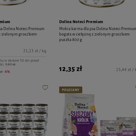
emium
Dolina Noteci Premium
sa Dolina Noteci Premium
Mokra karma dla psa Dolina Noteci Premiu
 z zielonym groszkiem
bogata w cielęcinę z zielonym groszkiem
puszka 800 g
21,23 zł / kg
tu w okresie 30 dni przed
ki:
7,87 zł
12,35 zł
15,44 zł / 
zł
-8%
POLECANY