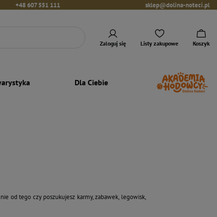
+48 607 551 111
sklep@dolina-noteci.pl
Zaloguj się
Listy zakupowe
Koszyk
arystyka
Dla Ciebie
nie od tego czy poszukujesz karmy, zabawek, legowisk,