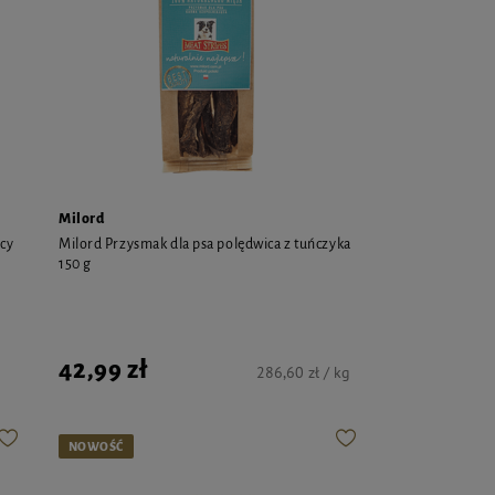
Milord
cy
Milord Przysmak dla psa polędwica z tuńczyka
150 g
42,99 zł
286,60 zł / kg
NOWOŚĆ