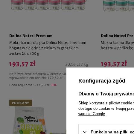
Dolina Noteci Premium
Dolina Noteci Pr
Mokra karma dla psa Dolina Noteci Premium
Mokra karma dla p
bogata w cielęcinę z zielonym groszkiem
bogata w perliczkę 
zestaw 24 x 400 g
193,57 zł
193,57 zł
20,16 zł / kg
Najniższa cena produktu w okresie 30 dni przed
Najniższa cena produk
wprowadzeniem obniżki:
179,52 zł
wprowadzeniem obniż
Konfiguracja zgód
Cena regularna:
211,20 zł
-8%
Cena regularna:
211,
Dbamy o Twoją prywatn
Sklep korzysta z plików cookie 
POLECANY
POLECANY
dostępu do cookie w Twojej prz
warunki Google
.
Funkcjonalne pliki 