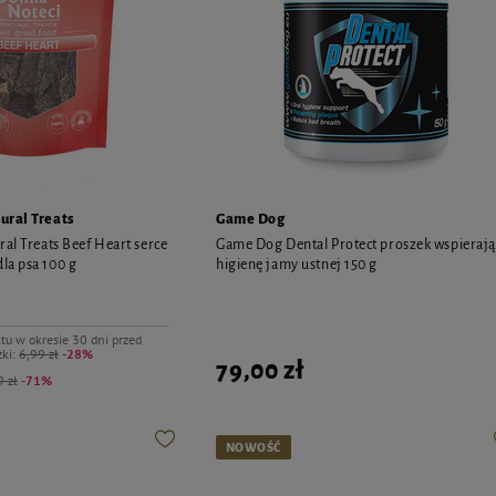
ural Treats
Game Dog
al Treats Beef Heart serce
Game Dog Dental Protect proszek wspierają
la psa 100 g
higienę jamy ustnej 150 g
tu w okresie 30 dni przed
ki:
6,99 zł
-28%
79,00 zł
 zł
-71%
NOWOŚĆ