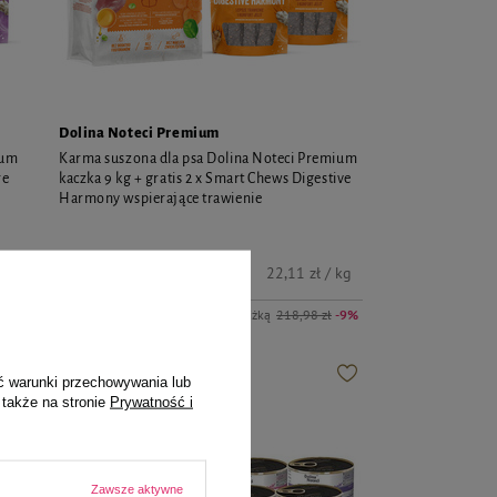
Dolina Noteci Premium
ium
Karma suszona dla psa Dolina Noteci Premium
re
kaczka 9 kg + gratis 2 x Smart Chews Digestive
Harmony wspierające trawienie
199,00 zł
kg
22,11 zł / kg
-9%
Najniższa cena z 30 dni przed obniżką
218,98 zł
-9%
ć warunki przechowywania lub
W PROMOCJI
PRZECENA
 także na stronie
Prywatność i
Zawsze aktywne