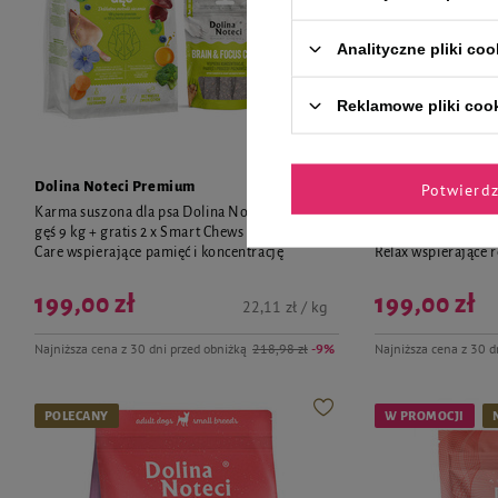
Analityczne pliki coo
Reklamowe pliki coo
Dolina Noteci Premium
Dolina Noteci Pr
Potwierd
Karma suszona dla psa Dolina Noteci Premium
Karma suszona dla
gęś 9 kg + gratis 2 x Smart Chews Brain & Focus
dziczyzna 9 kg + g
Care wspierające pamięć i koncentrację
Relax wspierające r
199,00 zł
199,00 zł
22,11 zł / kg
Najniższa cena z 30 dni przed obniżką
218,98 zł
-9%
Najniższa cena z 30 d
POLECANY
W PROMOCJI