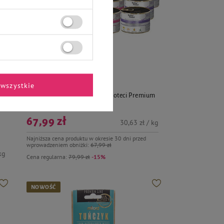
Dolina Noteci Premium
wszystkie
ma
Mokra karma dla psa Dolina Noteci Premium
junior mix 12 x 185 g
67,99 zł
30,63 zł / kg
Najniższa cena produktu w okresie 30 dni przed
wprowadzeniem obniżki:
67,99 zł
kg
Cena regularna:
79,99 zł
-15%
NOWOŚĆ