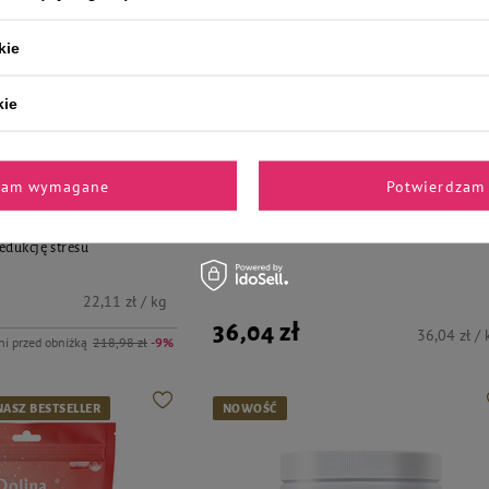
kie
kie
emium
Dolina Noteci Superfood
zam wymagane
Potwierdzam 
 psa Dolina Noteci Premium
Dolina Noteci Superfood danie z kaczki kar
ratis 2 x Smart Chews Calm &
suszona dla psa 1 kg
edukcję stresu
22,11 zł / kg
36,04 zł
36,04 zł / 
ni przed obniżką
218,98 zł
-9%
NASZ BESTSELLER
NOWOŚĆ