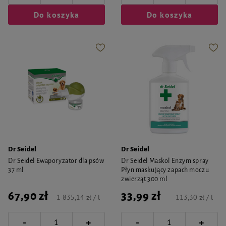
Do koszyka
Do koszyka
Dr Seidel
Dr Seidel
Dr Seidel Ewaporyzator dla psów
Dr Seidel Maskol Enzym spray
37 ml
Płyn maskujący zapach moczu
zwierząt 300 ml
67,90 zł
33,99 zł
1 835,14 zł / l
113,30 zł / l
-
-
+
+