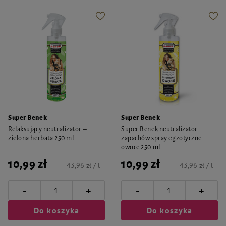
Super Benek
Super Benek
Relaksujący neutralizator –
Super Benek neutralizator
zielona herbata 250 ml
zapachów spray egzotyczne
owoce 250 ml
10,99 zł
10,99 zł
43,96 zł / l
43,96 zł / l
-
-
+
+
Do koszyka
Do koszyka