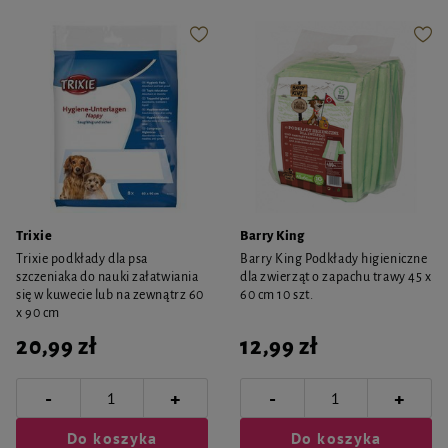
Trixie
Barry King
Trixie podkłady dla psa
Barry King Podkłady higieniczne
szczeniaka do nauki załatwiania
dla zwierząt o zapachu trawy 45 x
się w kuwecie lub na zewnątrz 60
60 cm 10 szt.
x 90 cm
20,99 zł
12,99 zł
-
-
+
+
Do koszyka
Do koszyka