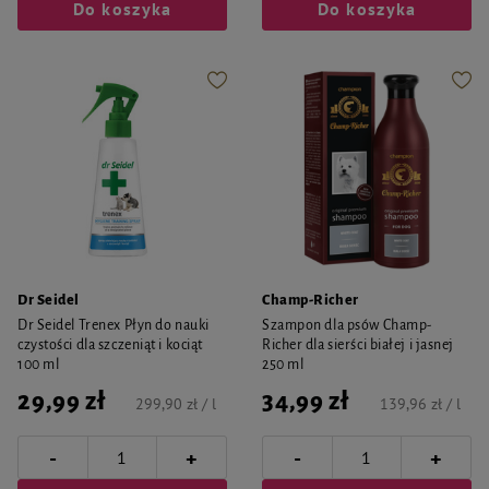
Do koszyka
Do koszyka
Dr Seidel
Champ-Richer
Dr Seidel Trenex Płyn do nauki
Szampon dla psów Champ-
czystości dla szczeniąt i kociąt
Richer dla sierści białej i jasnej
100 ml
250 ml
29,99 zł
34,99 zł
299,90 zł / l
139,96 zł / l
-
-
+
+