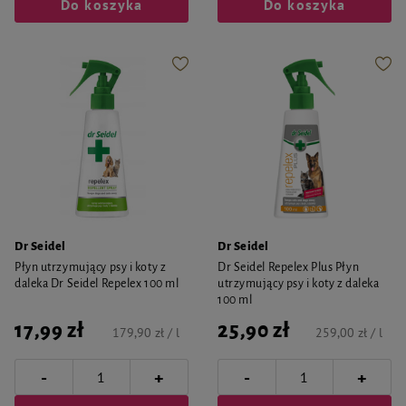
Do koszyka
Do koszyka
Dr Seidel
Dr Seidel
Płyn utrzymujący psy i koty z
Dr Seidel Repelex Plus Płyn
daleka Dr Seidel Repelex 100 ml
utrzymujący psy i koty z daleka
100 ml
17,99 zł
25,90 zł
179,90 zł / l
259,00 zł / l
-
-
+
+