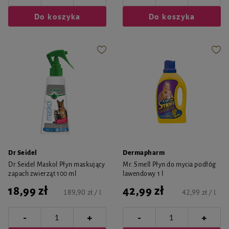
Do koszyka
Do koszyka
Dr Seidel
Dermapharm
Dr Seidel Maskol Płyn maskujący
Mr. Smell Płyn do mycia podłóg
zapach zwierząt 100 ml
lawendowy 1 l
18,99 zł
42,99 zł
189,90 zł / l
42,99 zł / l
-
-
+
+