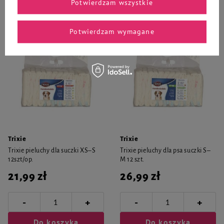
Potwierdzam wszystkie
Do koszyka
Do koszyka
Potwierdzam wymagane
Trixie
Trixie
Trixie pieluchy dla suczki XS–S
Trixie pieluchy dla psa suczki S–
12szt/op.
M 12 szt.
21,99 zł
26,99 zł
-
-
+
+
Do koszyka
Do koszyka