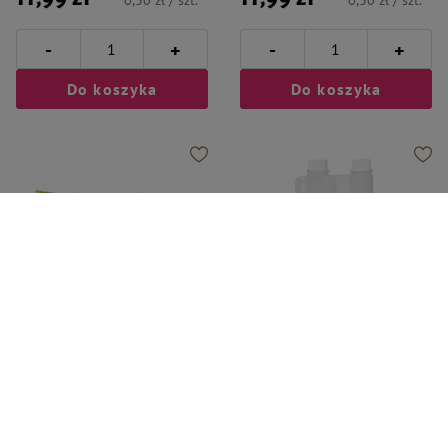
0,30 zł / szt.
0,30 zł / szt.
-
-
+
+
Do koszyka
Do koszyka
Farm Company
Over Zoo
Farm Company Chusteczki do
Over Zoo Neem Stay Clean Płyn
czyszczenia dla zwierząt z
do mycia podłóg przyjazny
aloesem i talkiem 40 szt.
zwierzętom 1 l