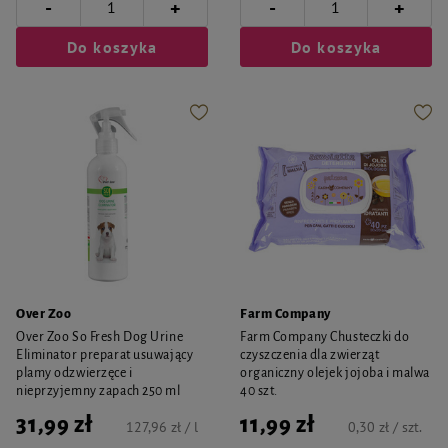
-
-
+
+
Do koszyka
Do koszyka
Over Zoo
Farm Company
Over Zoo So Fresh Dog Urine
Farm Company Chusteczki do
Eliminator preparat usuwający
czyszczenia dla zwierząt
plamy odzwierzęce i
organiczny olejek jojoba i malwa
nieprzyjemny zapach 250 ml
40 szt.
31,99 zł
11,99 zł
127,96 zł / l
0,30 zł / szt.