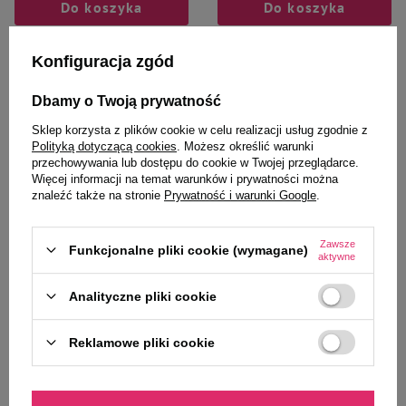
Do koszyka
Do koszyka
Konfiguracja zgód
Dbamy o Twoją prywatność
Sklep korzysta z plików cookie w celu realizacji usług zgodnie z
Polityką dotyczącą cookies
. Możesz określić warunki
przechowywania lub dostępu do cookie w Twojej przeglądarce.
Więcej informacji na temat warunków i prywatności można
znaleźć także na stronie
Prywatność i warunki Google
.
Zawsze
Funkcjonalne pliki cookie (wymagane)
Trixie
Trixie
aktywne
Trixie majtki na cieczkę L 50-59
Trixie majtki ochronne dla psa
cm
suczki na cieczkę rozmiar XL 60-
Analityczne pliki cookie
70 cm
13,99 zł
17,99 zł
Reklamowe pliki cookie
-
-
+
+