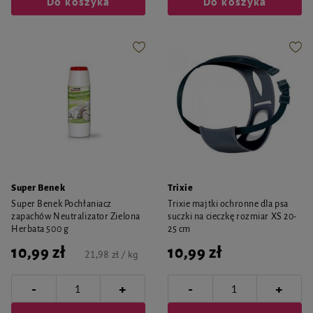
Do koszyka
Do koszyka
Super Benek
Trixie
Super Benek Pochłaniacz
Trixie majtki ochronne dla psa
zapachów Neutralizator Zielona
suczki na cieczkę rozmiar XS 20-
Herbata 500 g
25 cm
10,99 zł
10,99 zł
21,98 zł / kg
-
-
+
+