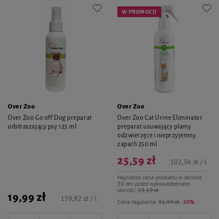
W PROMOCJI
Over Zoo
Over Zoo
Over Zoo Go off Dog preparat
Over Zoo Cat Urine Eliminator
odstraszający psy 125 ml
preparat usuwający plamy
odzwierzęce i nieprzyjemny
zapach 250 ml
25,59 zł
102,36 zł / l
Najniższa cena produktu w okresie
30 dni przed wprowadzeniem
obniżki:
23,19 zł
19,99 zł
159,92 zł / l
Cena regularna:
31,99 zł
-20%