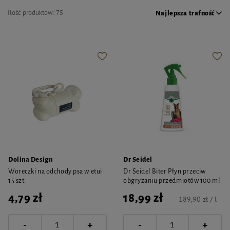
Ilość produktów:
75
Najlepsza trafność
Dolina Design
Dr Seidel
Woreczki na odchody psa w etui
Dr Seidel Biter Płyn przeciw
15 szt.
obgryzaniu przedmiotów 100 ml
4,79 zł
18,99 zł
189,90 zł / l
-
-
+
+