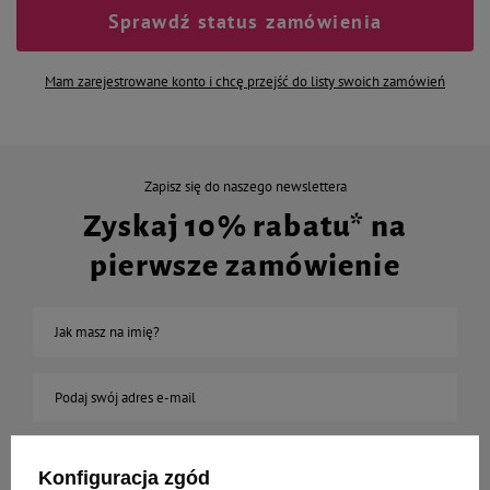
Sprawdź status zamówienia
Mam zarejestrowane konto i chcę przejść do listy swoich zamówień
Zapisz się do naszego newslettera
Zyskaj 10% rabatu* na
pierwsze zamówienie
Jak masz na imię?
Podaj swój adres e-mail
Chcę otrzymywać E-mail Newsletter. Wyrażam zgodę na
przetwarzanie moich danych osobowych do celów
Konfiguracja zgód