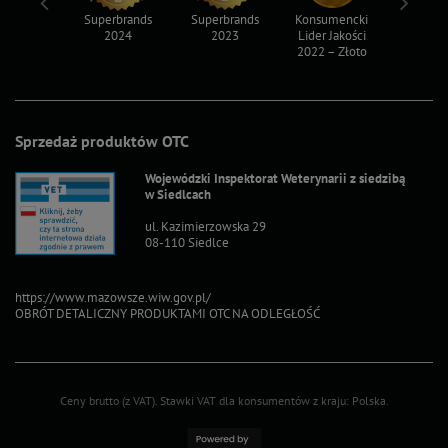
ksy 2022
Superbrands
Superbrands
Konsumencki
Konsum
2024
2023
Lider Jakości
Lider Ja
2022 – Złoto
2022 – S
Sprzedaż produktów OTC
Wojewódzki Inspektorat Weterynarii z siedzibą
w Siedlcach
ul. Kazimierzowska 29
08-110 Siedlce
https://www.mazowsze.wiw.gov.pl/
OBRÓT DETALICZNY PRODUKTAMI OTC NA ODLEGŁOŚĆ
Ceny brutto (z VAT).
Stawki VAT dla konsumentów z kraju:
Polska
.