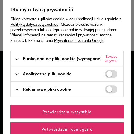
polityką prywatności
marketingowych zgodnie z
Dbamy o Twoją prywatność
* Rabaty nie łączą się
Sklep korzysta z plików cookie w celu realizacji usług zgodnie z
Polityką dotyczącą cookies
. Możesz określić warunki
przechowywania lub dostępu do cookie w Twojej przeglądarce.
Zapisz się
Więcej informacji na temat warunków i prywatności można
znaleźć także na stronie
Prywatność i warunki Google
.
Zawsze
Funkcjonalne pliki cookie (wymagane)
aktywne
Analityczne pliki cookie
Reklamowe pliki cookie
Kontakt
Obserwuj nas:
sklep@dolina-noteci.pl
Potwierdzam wszystkie
+ 48 607 551 111
*Infolinia czynna
Potwierdzam wymagane
7:00 – 17:00 (pon–pt)