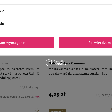
kie
kie
zam wymagane
Potwierdzam 
emium
Dolina Noteci Premium
 psa Dolina Noteci Premium
Mokra karma dla psa Dolina Noteci Premiu
ratis 2 x Smart Chews Calm &
bogata w królika z żurawiną puszka 185 g
edukcję stresu
22,11 zł / kg
4,29 zł
23,19 zł / 
ni przed obniżką
218,98 zł
-9%
NOWOŚĆ