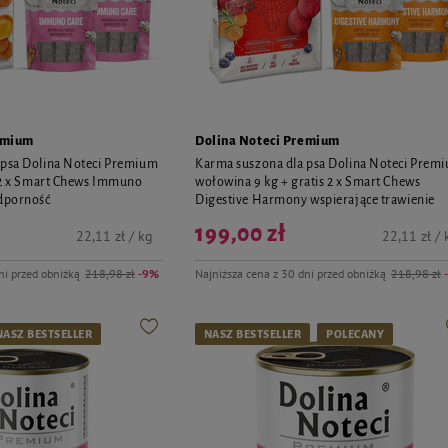
emium
Dolina Noteci Premium
 psa Dolina Noteci Premium
Karma suszona dla psa Dolina Noteci Prem
s 2 x Smart Chews Immuno
wołowina 9 kg + gratis 2 x Smart Chews
odporność
Digestive Harmony wspierające trawienie
199,00 zł
22,11 zł / kg
22,11 zł / 
ni przed obniżką
218,98 zł
-9%
Najniższa cena z 30 dni przed obniżką
218,98 zł
NASZ BESTSELLER
NASZ BESTSELLER
POLECANY