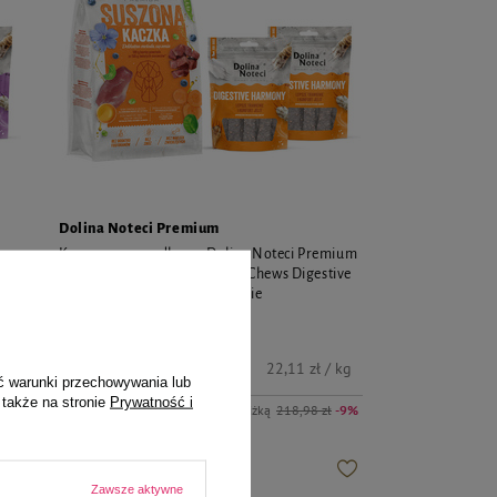
Dolina Noteci Premium
ium
Karma suszona dla psa Dolina Noteci Premium
re
kaczka 9 kg + gratis 2 x Smart Chews Digestive
Harmony wspierające trawienie
199,00 zł
kg
22,11 zł / kg
ć warunki przechowywania lub
 także na stronie
Prywatność i
-9%
Najniższa cena z 30 dni przed obniżką
218,98 zł
-9%
NOWOŚĆ
Zawsze aktywne