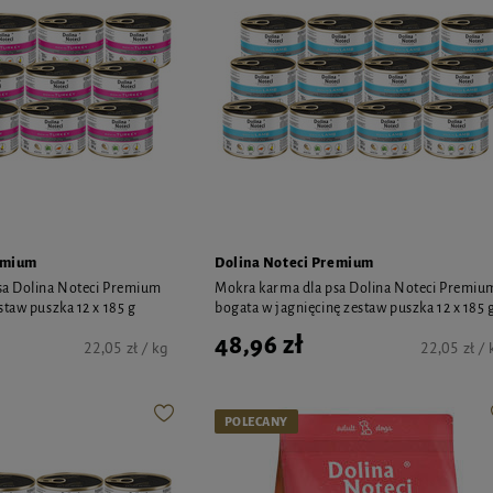
emium
Dolina Noteci Premium
sa Dolina Noteci Premium
Mokra karma dla psa Dolina Noteci Premiu
staw puszka 12 x 185 g
bogata w jagnięcinę zestaw puszka 12 x 185 
48,96 zł
22,05 zł / kg
22,05 zł / 
POLECANY