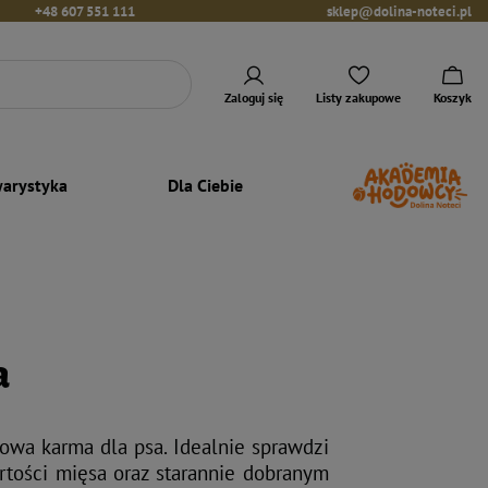
+48 607 551 111
sklep@dolina-noteci.pl
Zaloguj się
Listy zakupowe
Koszyk
arystyka
Dla Ciebie
a
a karma dla psa. Idealnie sprawdzi
rtości mięsa oraz starannie dobranym