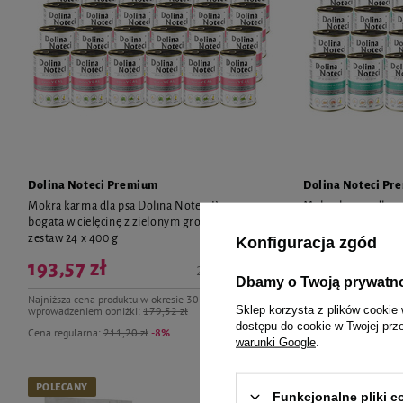
Dolina Noteci Premium
Dolina Noteci Pr
Mokra karma dla psa Dolina Noteci Premium
Mokra karma dla p
bogata w cielęcinę z zielonym groszkiem
bogata w perliczkę 
zestaw 24 x 400 g
Konfiguracja zgód
193,57 zł
193,57 zł
20,16 zł / kg
Dbamy o Twoją prywatn
Najniższa cena produktu w okresie 30 dni przed
Najniższa cena produk
Sklep korzysta z plików cookie 
wprowadzeniem obniżki:
179,52 zł
wprowadzeniem obniż
dostępu do cookie w Twojej prz
Cena regularna:
211,20 zł
-8%
Cena regularna:
211,
warunki Google
.
POLECANY
POLECANY
Funkcjonalne pliki 