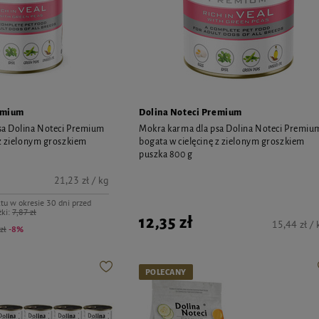
emium
Dolina Noteci Premium
sa Dolina Noteci Premium
Mokra karma dla psa Dolina Noteci Premiu
 z zielonym groszkiem
bogata w cielęcinę z zielonym groszkiem
puszka 800 g
21,23 zł / kg
tu w okresie 30 dni przed
ki:
7,87 zł
12,35 zł
15,44 zł / 
zł
-8%
POLECANY