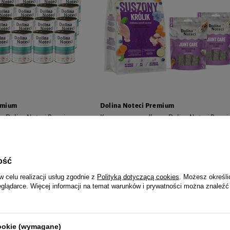
emium
Dolina Noteci Premium
sa Dolina Noteci Premium
Karma suszona dla psa Dolina Noteci Prem
z jabłkiem zestaw 24 x 400 g
królik 9 kg + gratis 2 x Smart Chews Joint Ca
wspomagające stawy
20,16 zł / kg
ość
199,00 zł
22,11 zł / 
tu w okresie 30 dni przed
w celu realizacji usług zgodnie z
Polityką dotyczącą cookies
. Możesz określi
ki:
179,52 zł
eglądarce. Więcej informacji na temat warunków i prywatności można znaleźć
20 zł
-8%
Najniższa cena z 30 dni przed obniżką
218,98 zł
NOWOŚĆ
cookie (wymagane)