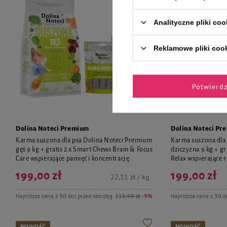
Analityczne pliki coo
Reklamowe pliki coo
Potwierd
Dolina Noteci Premium
Dolina Noteci Pr
Karma suszona dla psa Dolina Noteci Premium
Karma suszona dla
gęś 9 kg + gratis 2 x Smart Chews Brain & Focus
dziczyzna 9 kg + g
Care wspierające pamięć i koncentrację
Relax wspierające r
199,00 zł
199,00 zł
22,11 zł / kg
Najniższa cena z 30 dni przed obniżką
218,98 zł
-9%
Najniższa cena z 30 d
NOWOŚĆ
NOWOŚĆ