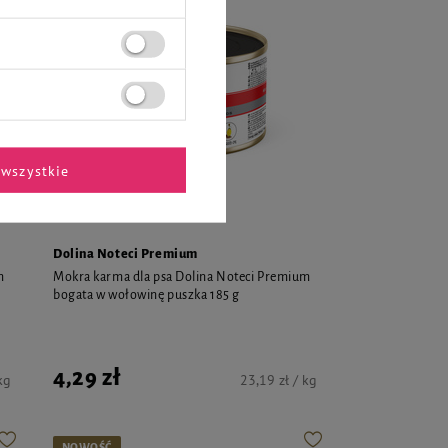
wszystkie
Dolina Noteci Premium
m
Mokra karma dla psa Dolina Noteci Premium
bogata w wołowinę puszka 185 g
4,29 zł
kg
23,19 zł / kg
NOWOŚĆ