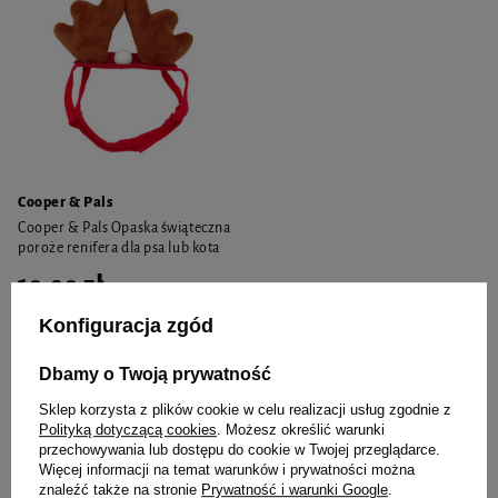
Cooper & Pals
Cooper & Pals Opaska świąteczna
poroże renifera dla psa lub kota
19,99 zł
Konfiguracja zgód
-
+
Dbamy o Twoją prywatność
Do koszyka
Sklep korzysta z plików cookie w celu realizacji usług zgodnie z
Polityką dotyczącą cookies
. Możesz określić warunki
przechowywania lub dostępu do cookie w Twojej przeglądarce.
Więcej informacji na temat warunków i prywatności można
Twój pupil ucieszy się także
znaleźć także na stronie
Prywatność i warunki Google
.