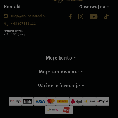
Kontakt
Obserwuj nas:
sklep@dolina-noteci.pl
+ 48 607 551 111
*Infolinia czynna
7:00 – 17:00 (pon–pt)
Moje konto
Moje zamówienia
Ważne informacje