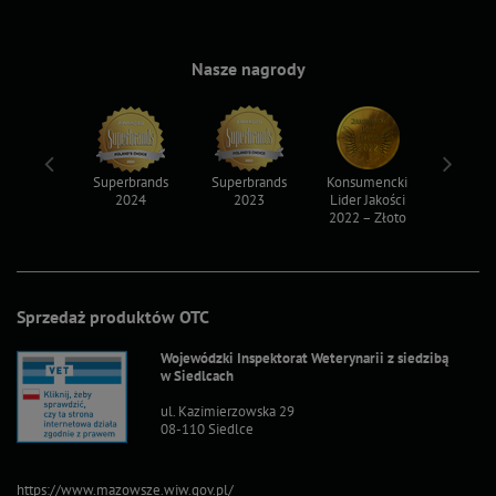
Nasze nagrody
ksy 2022
Superbrands
Superbrands
Konsumencki
Konsum
2024
2023
Lider Jakości
Lider Ja
2022 – Złoto
2022 – S
Sprzedaż produktów OTC
Wojewódzki Inspektorat Weterynarii z siedzibą
w Siedlcach
ul. Kazimierzowska 29
08-110 Siedlce
https://www.mazowsze.wiw.gov.pl/