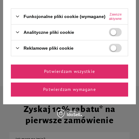
z...
Zawsze
Funkcjonalne pliki cookie (wymagane)
aktywne
Analityczne pliki cookie
MAU Mus Karma mokra dla kota
MAU Mus Karma mokra dla kota
sterylizowanego jagnięcina z
sterylizowanego dziczyzna z
Reklamowe pliki cookie
nasionami chia i miętą zestaw 10
jagodami zestaw 10 x 85 g
x 85 g
40,30 zł
40,30 zł
Potwierdzam wszystkie
Potwierdzam wymagane
Zapisz się do naszego newslettera
Zyskaj 10% rabatu* na
pierwsze zamówienie