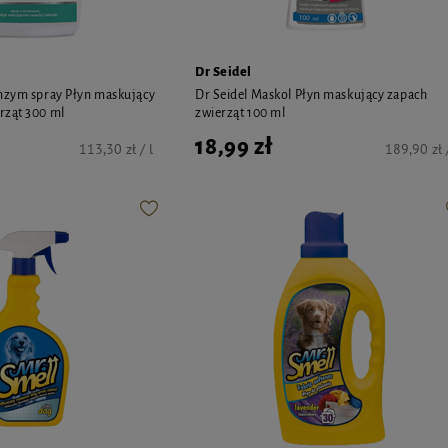
Dr Seidel
Enzym spray Płyn maskujący
Dr Seidel Maskol Płyn maskujący zapach
rząt 300 ml
zwierząt 100 ml
18,99 zł
113,30 zł / l
189,90 zł /