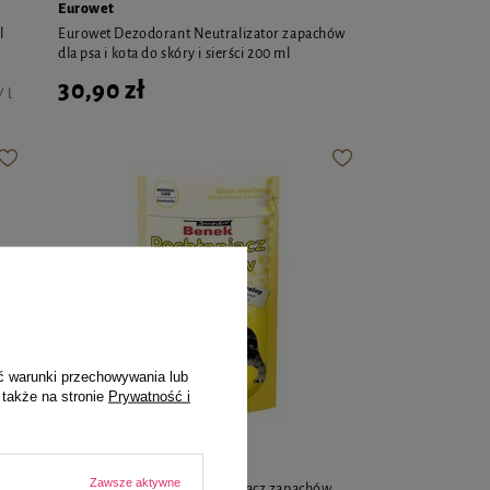
Eurowet
l
Eurowet Dezodorant Neutralizator zapachów
dla psa i kota do skóry i sierści 200 ml
30,90 zł
 l
ć warunki przechowywania lub
 także na stronie
Prywatność i
Super Benek
Zawsze aktywne
Certech Super Benek Pochłaniacz zapachów