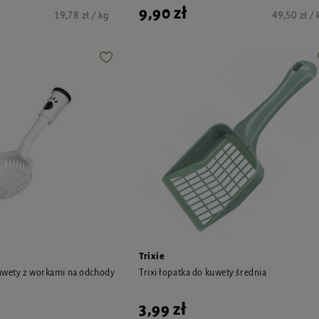
9,90 zł
19,78 zł / kg
49,50 zł / 
Trixie
kuwety z workami na odchody
Trixi łopatka do kuwety średnia
3,99 zł