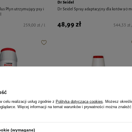
Dr Seidel
lus Płyn utrzymujący psy i
Dr Seidel Spray adaptacyjny dla kotów 90 m
l
48,99 zł
259,00 zł / l
544,33 zł /
ość
w celu realizacji usług zgodnie z
Polityką dotyczącą cookies
. Możesz określi
eglądarce. Więcej informacji na temat warunków i prywatności można znaleźć
Super Benek
cookie (wymagane)
lizator zapachów bakterio i
Super Benek Pochłaniacz zapachów