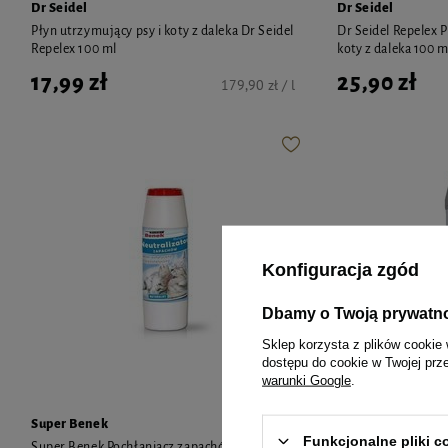
Dr Seidel
Dr Seidel
Płyn utrzymujący psy i koty z daleka Dr Seidel
Dr Seidel Repelex P
Repelex 100 ml
koty z daleka 100 m
17,99 zł
25,90 zł
179,90 zł / l
Konfiguracja zgód
Dbamy o Twoją prywatn
Sklep korzysta z plików cookie 
dostępu do cookie w Twojej prz
warunki Google
.
Super Benek
Super Benek
Funkcjonalne pliki 
Super Benek Pochłaniacz zapachów
Super Benek Neutra