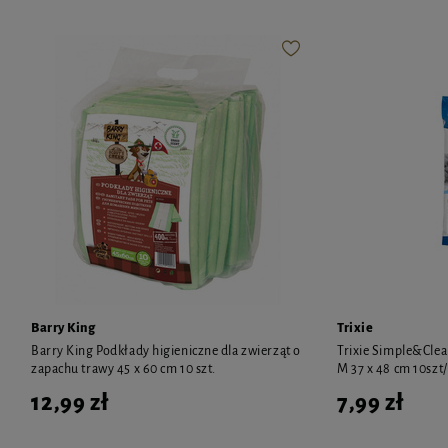
Barry King
Trixie
Barry King Podkłady higieniczne dla zwierząt o
Trixie Simple&Clea
zapachu trawy 45 x 60 cm 10 szt.
M 37 x 48 cm 10szt/
12,99 zł
7,99 zł