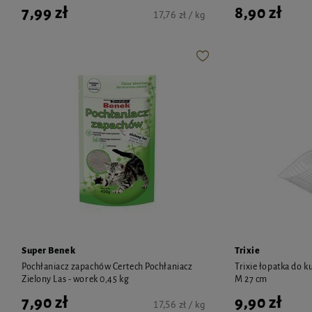
7,99 zł
8,90 zł
17,76 zł / kg
Super Benek
Trixie
Pochłaniacz zapachów Certech Pochłaniacz
Trixie łopatka do 
Zielony Las - worek 0,45 kg
M 27 cm
7,90 zł
9,90 zł
17,56 zł / kg