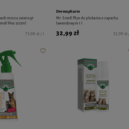
Dermapharm
pach moczu zwierząt
Mr. Smell Płyn do płukania o zapachu
ell Pies 500ml
lawendowym 1 l
32,99 zł
73,98 zł / l
32,99 zł /