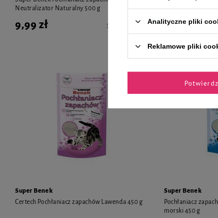
Neutralizator Naturalny 500 g
grzybo statyczny 
Analityczne pliki coo
9,99 zł
9,99 zł
19,98 zł / kg
Reklamowe pliki coo
Potwierd
Super Benek
Super Benek
Certech Pochłaniacz zapachów Lawenda 450 g
Pochłaniacz zapach
morski 450 g