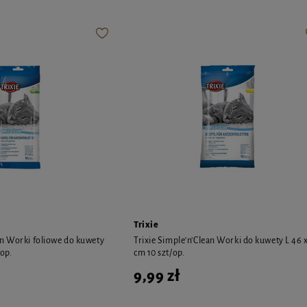
Trixie
n Worki foliowe do kuwety
Trixie Simple'n'Clean Worki do kuwety L 46 
op.
cm 10 szt/op.
9,99 zł