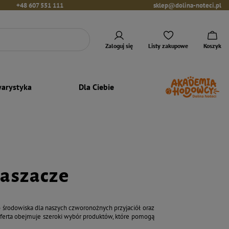
+48 607 551 111
sklep@dolina-noteci.pl
Zaloguj się
Listy zakupowe
Koszyk
arystyka
Dla Ciebie
raszacze
 środowiska dla naszych czworonożnych przyjaciół oraz
 oferta obejmuje szeroki wybór produktów, które pomogą