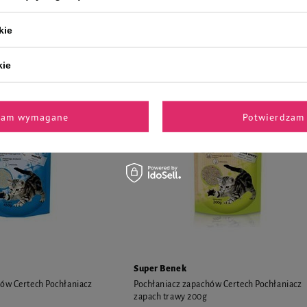
Lawenda 500 g
Neutralizator Zielona Herbata 500 g
kie
10,99 zł
19,98 zł / kg
21,98 zł / 
kie
zam wymagane
Potwierdzam 
Super Benek
ów Certech Pochłaniacz
Pochłaniacz zapachów Certech Pochłaniacz
zapach trawy 200g