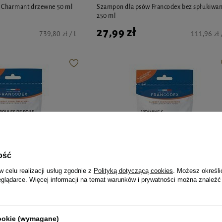
 Charmant drzewne 50 ml
Szampon dla psów Francodex bez spłukiwan
250 ml
27,99 zł
739,80 zł / l
111,96 zł /
ość
w celu realizacji usług zgodnie z
Polityką dotyczącą cookies
. Możesz określi
eglądarce. Więcej informacji na temat warunków i prywatności można znaleźć
Francodex
oni Francodex
Francodex Przysmaki z witaminą C dla świn
cookie (wymagane)
łaczeniom 50 g
morskich 50 g