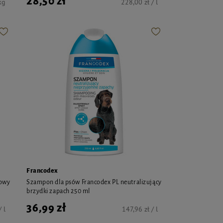
28,50 zł
kg
228,00 zł / l
Francodex
dowy
Szampon dla psów Francodex PL neutralizujący
brzydki zapach 250 ml
36,99 zł
 l
147,96 zł / l