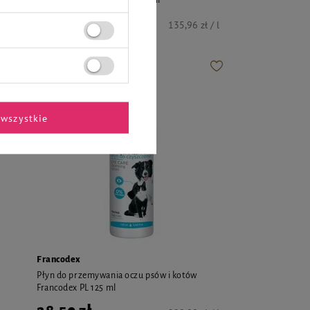
33,99 zł
kg
135,96 zł / l
wszystkie
Francodex
Płyn do przemywania oczu psów i kotów
Francodex PL 125 ml