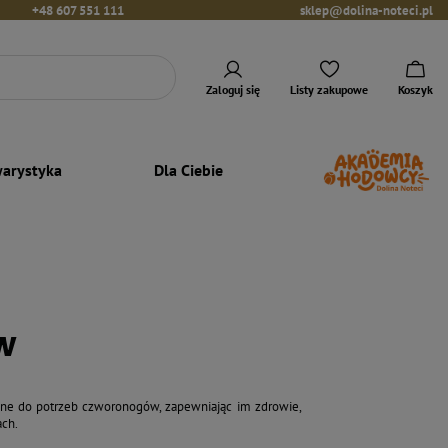
+48 607 551 111
sklep@dolina-noteci.pl
Zaloguj się
Listy zakupowe
Koszyk
arystyka
Dla Ciebie
w
owane do potrzeb czworonogów, zapewniając im zdrowie,
ach.