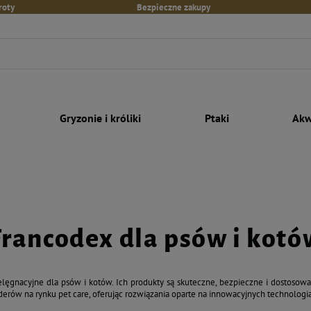
roty
Bezpieczne zakupy
Gryzonie i króliki
Ptaki
Akw
Francodex dla psów i kotó
ielęgnacyjne dla psów i kotów. Ich produkty są skuteczne, bezpieczne i dostos
derów na rynku pet care, oferując rozwiązania oparte na innowacyjnych technologi