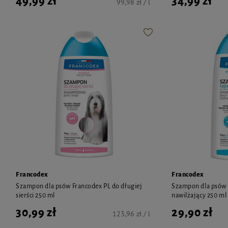
49,99 zł
34,99 zł
99,98 zł / l
Francodex
Francodex
Szampon dla psów Francodex PL do długiej
Szampon dla psów 
sierści 250 ml
nawilżający 250 ml
30,99 zł
29,90 zł
123,96 zł / l