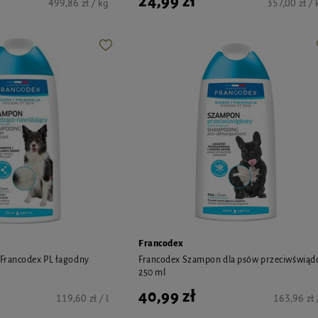
24,99 zł
499,86 zł / kg
357,00 zł / 
Francodex
Francodex PL łagodny
Francodex Szampon dla psów przeciwświą
250 ml
40,99 zł
119,60 zł / l
163,96 zł /