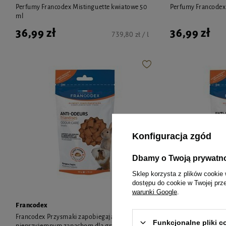
Perfumy Francodex Mistinguette kwiatowe 50
Perfumy Francodex
ml
36,99 zł
36,99 zł
739,80 zł / l
Konfiguracja zgód
Dbamy o Twoją prywatn
Sklep korzysta z plików cookie 
dostępu do cookie w Twojej prz
warunki Google
.
Francodex
Francodex
Francodex Przysmaki zapobiegające
Przysmaki dla gryz
Funkcjonalne pliki 
nieprzyjemnym zapachom dla gryzoni 50 g
zapobiegające zak