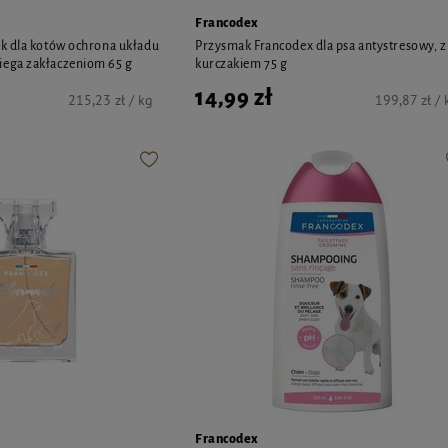
Francodex
k dla kotów ochrona układu
Przysmak Francodex dla psa antystresowy, z
ega zakłaczeniom 65 g
kurczakiem 75 g
14,99 zł
215,23 zł / kg
199,87 zł / 
Francodex