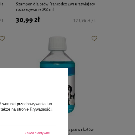
ia
Szampon dla psów Francodex 2w1 ułatwiający
rozczesywanie 250 ml
30,99 zł
 l
123,96 zł / l
ć warunki przechowywania lub
 także na stronie
Prywatność i
Francodex
ek
Płyn do higieny jamy ustnej dla psów i kotów
Zawsze aktywne
Francodex PL Fresh dent 250 ml