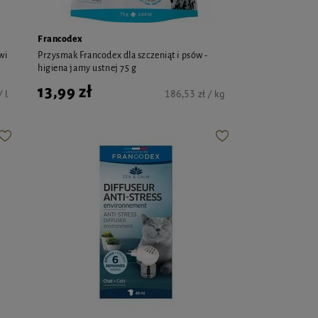
Francodex
wi
Przysmak Francodex dla szczeniąt i psów -
higiena jamy ustnej 75 g
13,99 zł
 l
186,53 zł / kg