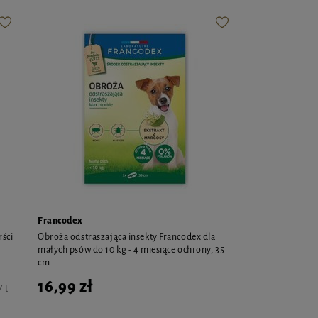
Francodex
rści
Obroża odstraszająca insekty Francodex dla
małych psów do 10 kg - 4 miesiące ochrony, 35
cm
16,99 zł
 l