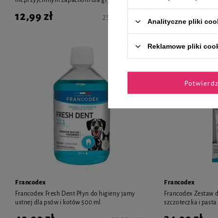
12,99 zł
13,99 zł
259,80 zł / kg
Analityczne pliki coo
Reklamowe pliki coo
Potwierd
Francodex
Francodex
Francodex Fresh Dent Płyn do higieny jamy
Francodex Zestaw 
ustnej dla psów i kotów 500 ml
szczoteczka i past