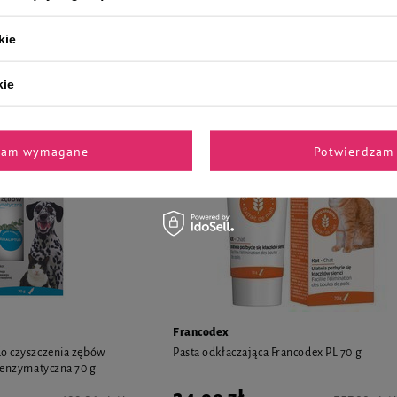
12,99 zł
279,80 zł / kg
259,80 zł / 
kie
kie
zam wymagane
Potwierdzam 
Francodex
do czyszczenia zębów
Pasta odkłaczająca Francodex PL 70 g
a enzymatyczna 70 g