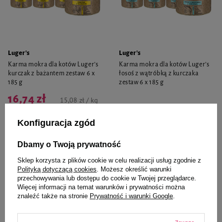
Luger's
Luger's
Karma mokra dla kotów Luger’s
Karma mokra dla kotów Luger’s
kurczak z bażantem zestaw 6 x
łosoś z wątróbką z kurczaka
185 g
zestaw 6 x 185 g
16,74 zł
15,08 zł / kg
Najniższa cena produktu w okresie
Konfiguracja zgód
30 dni przed wprowadzeniem
obniżki:
21,55 zł
-22%
23,94 zł
21,57 zł / kg
Cena regularna:
23,94 zł
-30%
Dbamy o Twoją prywatność
-
-
+
+
Sklep korzysta z plików cookie w celu realizacji usług zgodnie z
Polityką dotyczącą cookies
. Możesz określić warunki
przechowywania lub dostępu do cookie w Twojej przeglądarce.
Do koszyka
Do koszyka
Więcej informacji na temat warunków i prywatności można
znaleźć także na stronie
Prywatność i warunki Google
.