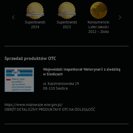
ksy 2022
Superbrands
Superbrands
Konsumencki
Konsum
2024
2023
Lider Jakości
Lider Ja
2022 – Złoto
2022 – S
Sprzedaż produktów OTC
Wojewódzki Inspektorat Weterynarii z siedzibą
w Siedlcach
ul. Kazimierzowska 29
08-110 Siedlce
https://www.mazowsze.wiw.gov.pl/
OBRÓT DETALICZNY PRODUKTAMI OTC NA ODLEGŁOŚĆ