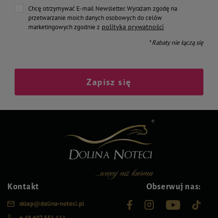
Chcę otrzymywać E-mail Newsletter. Wyrażam zgodę na
przetwarzanie moich danych osobowych do celów
polityką prywatności
marketingowych zgodnie z
* Rabaty nie łączą się
Zapisz się
Kontakt
Obserwuj nas:
sklep@dolina-noteci.pl
+ 48 607 551 111