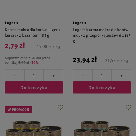
Luger's
Luger's
Karma mokra dla kotów Luger’s
Luger’s Karma mokra dla kotów
kurczak z bażantem 185 g
indyk z przepiórką zestaw 6 x 185
g
2,79 zł
15,08 zł / kg
Najniższa cena z 30 dni przed
23,94 zł
21,57 zł / kg
obniżką
3,99 zł
-30%
-
-
+
+
Do koszyka
Do koszyka
W PROMOCJI