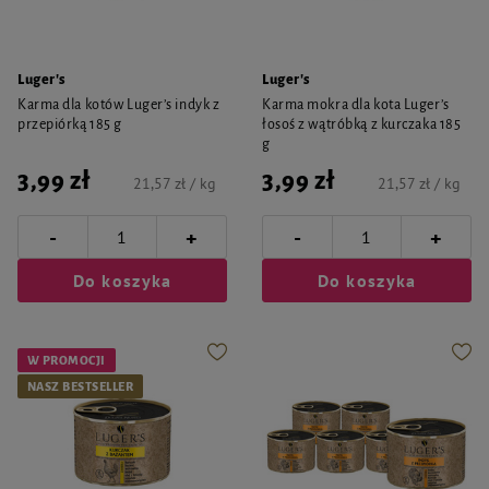
Luger's
Luger's
Karma dla kotów Luger’s indyk z
Karma mokra dla kota Luger’s
przepiórką 185 g
łosoś z wątróbką z kurczaka 185
g
3,99 zł
3,99 zł
21,57 zł / kg
21,57 zł / kg
-
-
+
+
Do koszyka
Do koszyka
W PROMOCJI
NASZ BESTSELLER