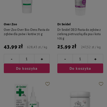
Over Zoo
Dr Seidel
Over Zoo Over Bio-Dens Pasta do
Dr Seidel DEO Pasta do zębów z
zębów dla psów i kotów 70 g
zieloną pietruszką dla psa i kota
105 g
43,99 zł
25,99 zł
628,43 zł / kg
247,52 zł / kg
-
-
+
+
Do koszyka
Do koszyka