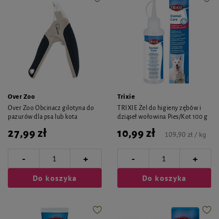
Over Zoo
Trixie
Over Zoo Obcinacz gilotyna do
TRIXIE Żel do higieny zębów i
pazurów dla psa lub kota
dziąseł wołowina Pies/Kot 100 g
27,99 zł
10,99 zł
109,90 zł / kg
-
-
+
+
Do koszyka
Do koszyka