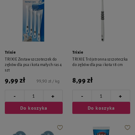
Trixie
Trixie
TRIXIE Zestaw szczoteczek do
TRIXIE Trójstronna szczoteczka
zębów dla psa i kota małych ras 4
do zębów dla psa i kota 18 cm
szt
9,99 zł
8,99 zł
99,90 zł / kg
-
-
+
+
Do koszyka
Do koszyka