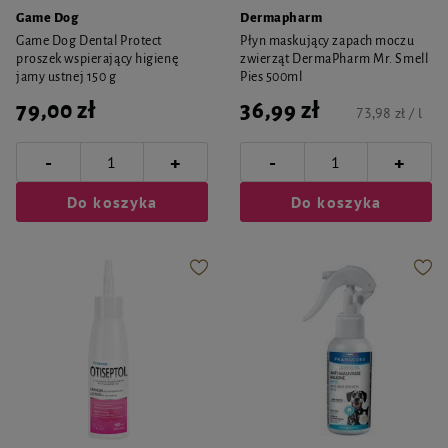
Game Dog
Dermapharm
Game Dog Dental Protect
Płyn maskujący zapach moczu
proszek wspierający higienę
zwierząt DermaPharm Mr. Smell
jamy ustnej 150 g
Pies 500ml
79,00 zł
36,99 zł
73,98 zł / l
-
-
+
+
Do koszyka
Do koszyka