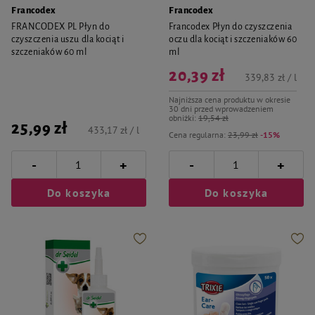
Francodex
Francodex
FRANCODEX PL Płyn do
Francodex Płyn do czyszczenia
czyszczenia uszu dla kociąt i
oczu dla kociąt i szczeniaków 60
szczeniaków 60 ml
ml
20,39 zł
339,83 zł / l
Najniższa cena produktu w okresie
30 dni przed wprowadzeniem
obniżki:
19,54 zł
25,99 zł
433,17 zł / l
Cena regularna:
23,99 zł
-15%
-
-
+
+
Do koszyka
Do koszyka