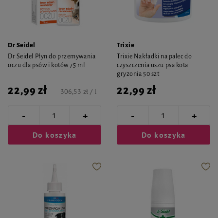
Dr Seidel
Trixie
Dr Seidel Płyn do przemywania
Trixie Nakładki na palec do
oczu dla psów i kotów 75 ml
czyszczenia uszu psa kota
gryzonia 50 szt
22,99 zł
22,99 zł
306,53 zł / l
-
-
+
+
Do koszyka
Do koszyka