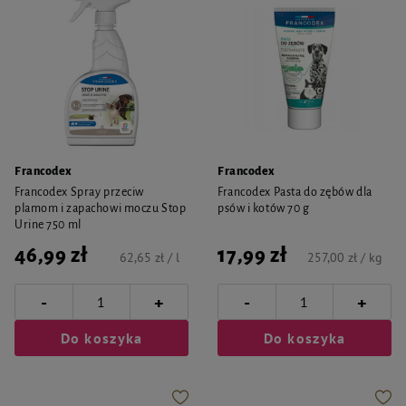
Francodex
Francodex
Francodex Spray przeciw
Francodex Pasta do zębów dla
plamom i zapachowi moczu Stop
psów i kotów 70 g
Urine 750 ml
46,99 zł
17,99 zł
62,65 zł / l
257,00 zł / kg
-
-
+
+
Do koszyka
Do koszyka