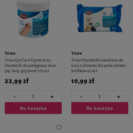
Trixie
Trixie
Trixie Eye Care Czyste oczy -
Trixie Chusteczki nawilżane do
chusteczki do pielęgnacji oczu
oczu z aloesem dla psów, kotów i
psy, koty, gryzonie 100 szt
królików 40 szt
22,99 zł
10,99 zł
-
-
+
+
Do koszyka
Do koszyka