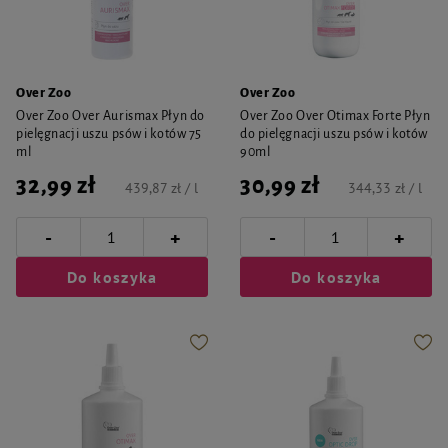
Over Zoo
Over Zoo
Over Zoo Over Aurismax Płyn do
Over Zoo Over Otimax Forte Płyn
pielęgnacji uszu psów i kotów 75
do pielęgnacji uszu psów i kotów
ml
90ml
32,99 zł
30,99 zł
439,87 zł / l
344,33 zł / l
-
-
+
+
Do koszyka
Do koszyka