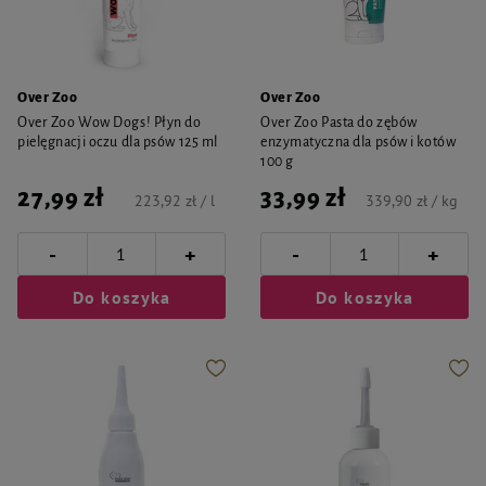
Over Zoo
Over Zoo
Over Zoo Wow Dogs! Płyn do
Over Zoo Pasta do zębów
pielęgnacji oczu dla psów 125 ml
enzymatyczna dla psów i kotów
100 g
27,99 zł
33,99 zł
223,92 zł / l
339,90 zł / kg
-
-
+
+
Do koszyka
Do koszyka