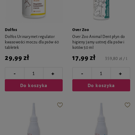
Dolfos
Over Zoo
Dolfos Urinarymet regulator
Over Zoo Animal Dent płyn do
kwasowości moczu dla psów 60
higieny jamy ustnej dla psów i
tabletek
kotów 50 ml
29,99 zł
17,99 zł
359,80 zł / l
-
-
+
+
Do koszyka
Do koszyka