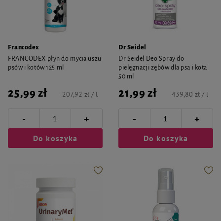
Francodex
Dr Seidel
FRANCODEX płyn do mycia uszu
Dr Seidel Deo Spray do
psów i kotów 125 ml
pielęgnacji zębów dla psa i kota
50 ml
25,99 zł
21,99 zł
207,92 zł / l
439,80 zł / l
-
-
+
+
Do koszyka
Do koszyka