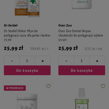
Dr Seidel
Over Zoo
Dr Seidel Otikor Płyn do
Over Zoo Dental Wipes
pielęgnacji uszu dla psów i kotów
chusteczki do pielęgnacji zębów
75 ml
50 szt.
25,99 zł
25,99 zł
399,85 zł / l
0,52 zł / szt.
-
-
+
+
Do koszyka
Do koszyka
W PROMOCJI