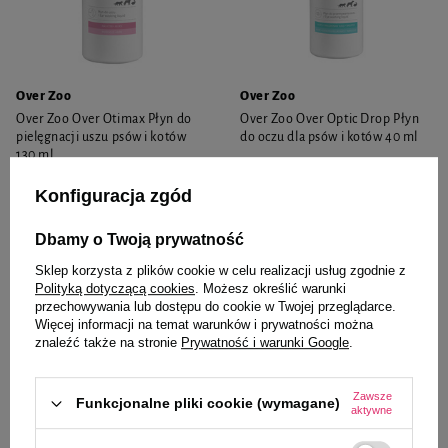
Over Zoo
Over Zoo
Over Zoo Over Otimax Płyn do
Over Zoo Over Optic Drop Płyn
pielęgnacji uszu psów i kotów
do oczu dla psów i kotów 40 ml
130 ml
28,99 zł
15,99 zł
223,00 zł / l
399,75 zł / l
Konfiguracja zgód
-
-
+
+
Dbamy o Twoją prywatność
Sklep korzysta z plików cookie w celu realizacji usług zgodnie z
Do koszyka
Do koszyka
Polityką dotyczącą cookies
. Możesz określić warunki
przechowywania lub dostępu do cookie w Twojej przeglądarce.
Więcej informacji na temat warunków i prywatności można
znaleźć także na stronie
Prywatność i warunki Google
.
Zawsze
Funkcjonalne pliki cookie (wymagane)
aktywne