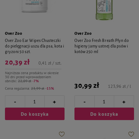
Over Zoo
Over Zoo
Over Zoo Ear Wipes Chusteczki
Over Zoo Fresh Breath Płyn do
do pielęgnacji uszu dla psa, kota i
higieny jamy ustnej dla psów i
gryzoni 50 szt.
kotów 250 ml
20,39 zł
0,41 zł / szt.
Najniższa cena produktu w okresie
30 dni przed wprowadzeniem
obniżki:
22,09 zł
-7%
30,99 zł
123,96 zł / l
Cena regularna:
23,99 zł
-15%
-
-
+
+
Do koszyka
Do koszyka