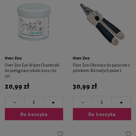
Over Zoo
Over Zoo
Over Zoo Eye Wipes Chusteczki
Over Zoo Obcinacz do pazurów z
do pielęgnacji okolic oczu 130
pilnikiem dla małych psów L
szt.
20,99 zł
30,99 zł
-
-
+
+
Do koszyka
Do koszyka