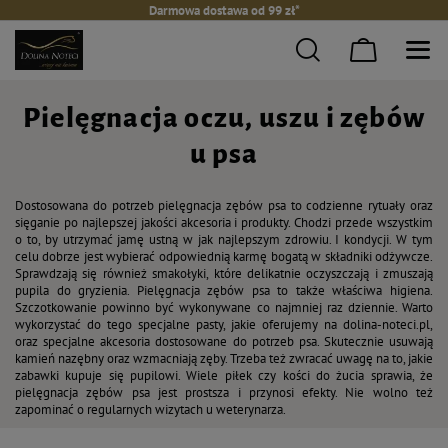
Darmowa dostawa od 99 zł*
Pielęgnacja oczu, uszu i zębów
u psa
Dostosowana do potrzeb pielęgnacja zębów psa to codzienne rytuały oraz
sięganie po najlepszej jakości akcesoria i produkty. Chodzi przede wszystkim
o to, by utrzymać jamę ustną w jak najlepszym zdrowiu. I kondycji. W tym
celu dobrze jest wybierać odpowiednią karmę bogatą w składniki odżywcze.
Sprawdzają się również smakołyki, które delikatnie oczyszczają i zmuszają
pupila do gryzienia. Pielęgnacja zębów psa to także właściwa higiena.
Szczotkowanie powinno być wykonywane co najmniej raz dziennie. Warto
wykorzystać do tego specjalne pasty, jakie oferujemy na dolina-noteci.pl,
oraz specjalne akcesoria dostosowane do potrzeb psa. Skutecznie usuwają
kamień nazębny oraz wzmacniają zęby. Trzeba też zwracać uwagę na to, jakie
zabawki kupuje się pupilowi. Wiele piłek czy kości do żucia sprawia, że
pielęgnacja zębów psa jest prostsza i przynosi efekty. Nie wolno też
zapominać o regularnych wizytach u weterynarza.