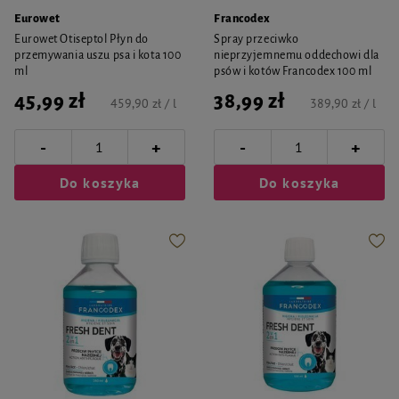
Eurowet
Francodex
Eurowet Otiseptol Płyn do
Spray przeciwko
przemywania uszu psa i kota 100
nieprzyjemnemu oddechowi dla
ml
psów i kotów Francodex 100 ml
45,99 zł
38,99 zł
459,90 zł / l
389,90 zł / l
-
-
+
+
Do koszyka
Do koszyka