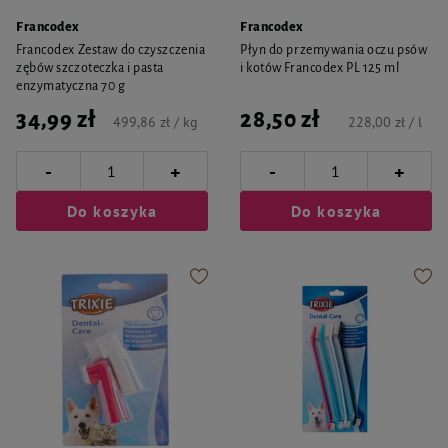
Francodex
Francodex
Francodex Zestaw do czyszczenia
Płyn do przemywania oczu psów
zębów szczoteczka i pasta
i kotów Francodex PL 125 ml
enzymatyczna 70 g
34,99 zł
28,50 zł
499,86 zł / kg
228,00 zł / l
-
-
+
+
Do koszyka
Do koszyka