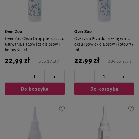
Over Zoo
Over Zoo
Over Zoo Clean Drop preparat do
Over Zoo Płyn do przemywania
usuwania śladów łez dla psów i
oczu i powiek dla psów i kotów 75
kotów 60 ml
ml
22,99 zł
22,99 zł
383,17 zł / l
306,53 zł / l
-
-
+
+
Do koszyka
Do koszyka