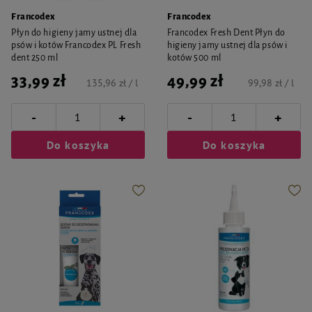
Francodex
Francodex
Płyn do higieny jamy ustnej dla
Francodex Fresh Dent Płyn do
psów i kotów Francodex PL Fresh
higieny jamy ustnej dla psów i
dent 250 ml
kotów 500 ml
33,99 zł
49,99 zł
135,96 zł / l
99,98 zł / l
-
-
+
+
Do koszyka
Do koszyka