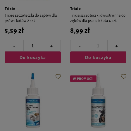
Trixie
Trixie
Trixie szczoteczki do zębów dla
Trixie szczoteczki dwustronne do
psów i kotów 2 szt.
zębów dla psa lub kota 4 szt.
5,59 zł
8,99 zł
-
-
+
+
Do koszyka
Do koszyka
W PROMOCJI