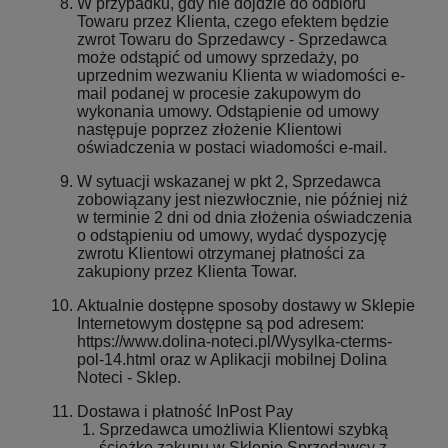
W przypadku, gdy nie dojdzie do odbioru
Towaru przez Klienta, czego efektem będzie
zwrot Towaru do Sprzedawcy - Sprzedawca
może odstąpić od umowy sprzedaży, po
uprzednim wezwaniu Klienta w wiadomości e-
mail podanej w procesie zakupowym do
wykonania umowy. Odstąpienie od umowy
następuje poprzez złożenie Klientowi
oświadczenia w postaci wiadomości e-mail.
W sytuacji wskazanej w pkt 2, Sprzedawca
zobowiązany jest niezwłocznie, nie później niż
w terminie 2 dni od dnia złożenia oświadczenia
o odstąpieniu od umowy, wydać dyspozycję
zwrotu Klientowi otrzymanej płatności za
zakupiony przez Klienta Towar.
Aktualnie dostępne sposoby dostawy w Sklepie
Internetowym dostępne są pod adresem:
https://www.dolina-noteci.pl/Wysylka-cterms-
pol-14.html oraz w Aplikacji mobilnej Dolina
Noteci - Sklep.
Dostawa i płatność InPost Pay
Sprzedawca umożliwia Klientowi szybką
ścieżkę zakupu w Sklepie Sprzedawcy z