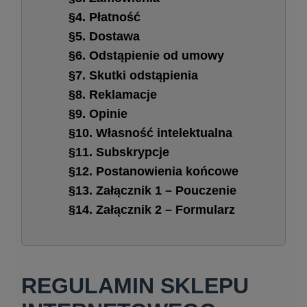
§4. Płatność
§5. Dostawa
§6. Odstąpienie od umowy
§7. Skutki odstąpienia
§8. Reklamacje
§9. Opinie
§10. Własność intelektualna
§11. Subskrypcje
§12. Postanowienia końcowe
§13. Załącznik 1 – Pouczenie
§14. Załącznik 2 – Formularz
REGULAMIN SKLEPU