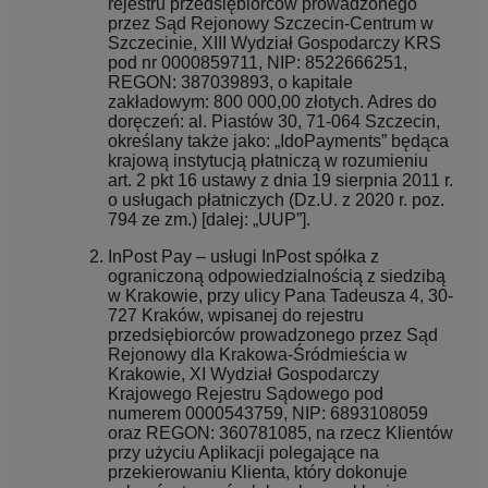
rejestru przedsiębiorców prowadzonego
przez Sąd Rejonowy Szczecin-Centrum w
Szczecinie, XIII Wydział Gospodarczy KRS
pod nr 0000859711, NIP: 8522666251,
REGON: 387039893, o kapitale
zakładowym: 800 000,00 złotych. Adres do
doręczeń: al. Piastów 30, 71-064 Szczecin,
określany także jako: „IdoPayments” będąca
krajową instytucją płatniczą w rozumieniu
art. 2 pkt 16 ustawy z dnia 19 sierpnia 2011 r.
o usługach płatniczych (Dz.U. z 2020 r. poz.
794 ze zm.) [dalej: „UUP”].
InPost Pay – usługi InPost spółka z
ograniczoną odpowiedzialnością z siedzibą
w Krakowie, przy ulicy Pana Tadeusza 4, 30-
727 Kraków, wpisanej do rejestru
przedsiębiorców prowadzonego przez Sąd
Rejonowy dla Krakowa-Śródmieścia w
Krakowie, XI Wydział Gospodarczy
Krajowego Rejestru Sądowego pod
numerem 0000543759, NIP: 6893108059
oraz REGON: 360781085, na rzecz Klientów
przy użyciu Aplikacji polegające na
przekierowaniu Klienta, który dokonuje