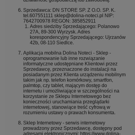
Sprzedawca: DN STORE SP. Z O.O. SP. K.
tel.607551111 sklep@dolina-noteci.pl NIP:
7642700978 REGON: 385852911
Adres siedziby Sprzedającego: Polanowo
27A, 89-300 Wyrzysk. Adres
korespondencyjny Sprzedającego: Ujrzanów
42b, 08-110 Siedlce.
Aplikacja mobilna Dolina Noteci - Sklep -
oprogramowanie lub inne rozwiązanie
informatyczne udostępniane Klientowi przez
Sprzedawcę, przeznaczone do instalacji na
posiadanym przez Klienta urządzeniu mobilnym
takim jak np. telefon komórkowy, smartfon,
palmtop, czy tablet, mającym dostęp do
internetu i umożliwiające w szczególności na
korzystanie ze Sklepu Internetowego bez
konieczności uruchamiania przeglądarki
internetowej, stanowiące treść cyfrową w
rozumieniu ustawy o prawach konsumenta.
Sklep Internetowy - serwis internetowy
prowadzony przez Sprzedawcę, dostępny pod
adresami elektronicznymi: https://www.dolina-