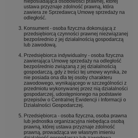
nieposiadająca osobowości prawnej, której
ustawa przyznaje zdolność prawną, która
zawiera ze Sprzedawcą Umowę sprzedaży na
odległość.
Konsument - osoba fizyczna dokonującą z
przedsiębiorcą czynności prawnej niezwiązanej
bezpośrednio z jej działalnością gospodarczą
lub zawodową.
Przedsiębiorca indywidualny - osoba fizyczna
zawierająca Umowę sprzedaży na odległość
bezpośrednio związaną z jej działalnością
gospodarczą, gdy z treści tej umowy wynika, że
nie posiada ona dla tej osoby charakteru
zawodowego, wynikającego w szczególności z
przedmiotu wykonywanej przez nią działalności
gospodarczej, udostępnionego na podstawie
przepisów o Centralnej Ewidencji i Informacji o
Działalności Gospodarczej.
Przedsiębiorca - osoba fizyczna, osoba prawna
lub jednostka organizacyjna niebędąca osobą
prawną, której ustawa przyznaje zdolność
prawną, prowadząca we własnym imieniu
działalność gospodarczą lub zawodową.