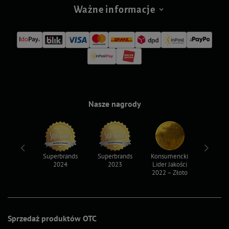
Ważne informacje
Nasze nagrody
ksy 2022
Superbrands
Superbrands
Konsumencki
Konsum
2024
2023
Lider Jakości
Lider Ja
2022 – Złoto
2022 – S
Sprzedaż produktów OTC