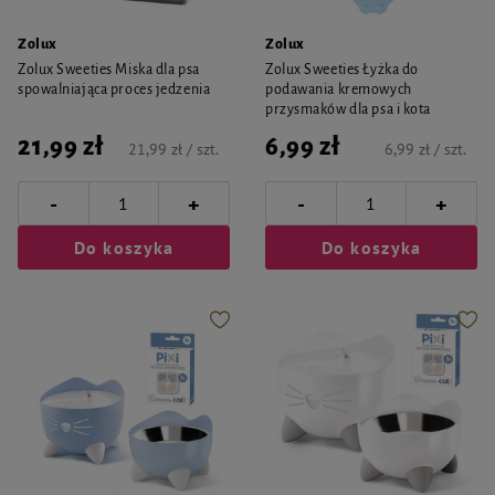
Zolux
Zolux
Zolux Sweeties Miska dla psa
Zolux Sweeties Łyżka do
spowalniająca proces jedzenia
podawania kremowych
przysmaków dla psa i kota
21,99 zł
6,99 zł
21,99 zł / szt.
6,99 zł / szt.
-
-
+
+
Do koszyka
Do koszyka