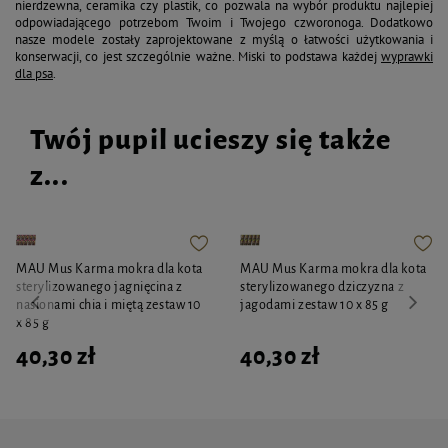
nierdzewna, ceramika czy plastik, co pozwala na wybór produktu najlepiej
odpowiadającego potrzebom Twoim i Twojego czworonoga. Dodatkowo
nasze modele zostały zaprojektowane z myślą o łatwości użytkowania i
konserwacji, co jest szczególnie ważne. Miski to podstawa każdej
wyprawki
dla psa
.
Twój pupil ucieszy się także
z...
MAU Mus Karma mokra dla kota
MAU Mus Karma mokra dla kota
sterylizowanego jagnięcina z
sterylizowanego dziczyzna z
nasionami chia i miętą zestaw 10
jagodami zestaw 10 x 85 g
x 85 g
40,30 zł
40,30 zł