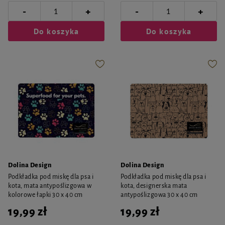
-
-
+
+
Do koszyka
Do koszyka
Dolina Design
Dolina Design
Podkładka pod miskę dla psa i
Podkładka pod miskę dla psa i
kota, mata antypoślizgowa w
kota, designerska mata
kolorowe łapki 30 x 40 cm
antypoślizgowa 30 x 40 cm
19,99 zł
19,99 zł