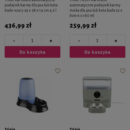
Trixie Karmidło automatyczne
Trixie TX5+1 Karmidło
podajnik karmy dla psa lub kota
automatyczne podajnik karmy
biało-szary 24 x 38 x 19 cm 4,5 l
miska dla psa lub kota biała 32 x
8cm 6 x 180 ml
436,99 zł
259,99 zł
-
-
+
+
Do koszyka
Do koszyka
Trixie
Trixie