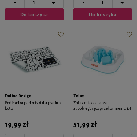
-
-
+
+
Do koszyka
Do koszyka
Dolina Design
Zolux
Podkładka pod miski dla psa lub
Zolux miska dla psa
kota
zapobiegająca przekarmieniu 1,6
l
19,99 zł
51,99 zł