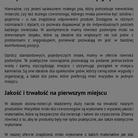
Nieważne, czy jesteś opiekunem małego psa, który potrzebuje niewielkiej
miseczki, czy też dużego czworonoga, którego miska powinna być solidna i
pojemna – u nas znajdziesz odpowiedni produkt. Dostępne w różnych
rozmiarach i stylach, co pozwala dopasować je do indywidualnych potrzeb
każdego zwierzaka. W asortymencie mamy również podwójne miski na
drewnianym stojaku, które są idealne dla większych ras lub psów z
problemami z kręgosłupem, ponieważ pozwalają im jeść w bardziej
komfortowej pozycji.
Oprócz standardowych, pojedynczych misek, mamy w ofercie również
podwójne. Te praktyczne rozwiązania pozwalają na podanie jednocześnie
wody i karmy, oszczędzając miejsce i utrzymując porządek w miejscu
karmienia. Są one idealne dla opiekunów psów, którzy cenią sobie wygodę i
organizację, a także dla psów, które preferują mieć wszystko w jednym
miejscu.
Jakość i trwałość na pierwszym miejscu
W sklepie dolina-noteci.pl kładziemy duży nacisk na trwałość naszych
produktów. Wszystkie miski dla czworonogów są wykonane z wysokiej jakości
materiałów, które są bezpieczne dla zwierząt i łatwe do czyszczenia. Dbamy
również o to, aby te produkty były nie tylko praktyczne, ale także estetycznie
wykonane.
W naszej ofercie znajdziesz miski wykonane z takich materiałów jak stal