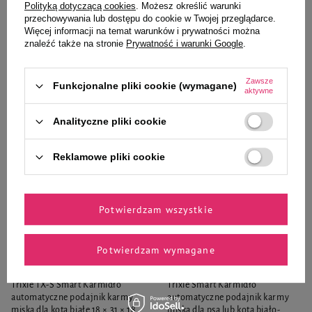
527,99 zł
Polityką dotyczącą cookies
. Możesz określić warunki
531,99 zł
przechowywania lub dostępu do cookie w Twojej przeglądarce.
266,00 zł / l
310,58 zł / kg
Więcej informacji na temat warunków i prywatności można
znaleźć także na stronie
Prywatność i warunki Google
.
-
-
+
+
Do koszyka
Do koszyka
Zawsze
Funkcjonalne pliki cookie (wymagane)
aktywne
Analityczne pliki cookie
Reklamowe pliki cookie
Potwierdzam wszystkie
Potwierdzam wymagane
Trixie
Trixie
Trixie TX-S Smart Karmidło
Trixie Smart Karmidło
automatyczne podajnik karmy
automatyczne podajnik karmy
miska dla kota białe 18 × 31 × 18
miska dla psa lub kota biało-