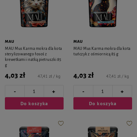
MAU
MAU
MAU Mus Karma mokra dla kota
MAU Mus Karma mokra dla kota
sterylizowanego łosoś z
tuńczyk z ośmiornicą 85 g
krewetkami i natką pietruszki 85
g
4,03 zł
4,03 zł
47,41 zł / kg
47,41 zł / kg
-
-
+
+
Do koszyka
Do koszyka