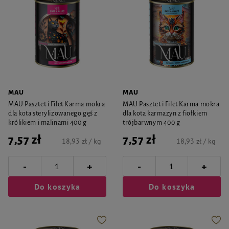
MAU
MAU
MAU Pasztet i Filet Karma mokra
MAU Pasztet i Filet Karma mokra
dla kota sterylizowanego gęś z
dla kota karmazyn z fiołkiem
królikiem i malinami 400 g
trójbarwnym 400 g
7,57 zł
7,57 zł
18,93 zł / kg
18,93 zł / kg
-
-
+
+
Do koszyka
Do koszyka