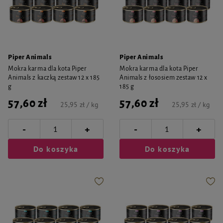
Piper Animals
Piper Animals
Mokra karma dla kota Piper
Mokra karma dla kota Piper
Animals z kaczką zestaw 12 x 185
Animals z łososiem zestaw 12 x
g
185 g
57,60 zł
57,60 zł
25,95 zł / kg
25,95 zł / kg
-
-
+
+
Do koszyka
Do koszyka