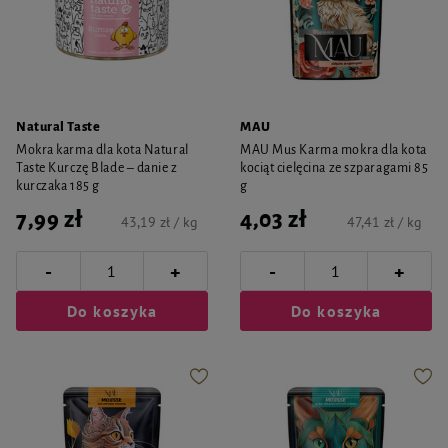
Natural Taste
MAU
Mokra karma dla kota Natural
MAU Mus Karma mokra dla kota
Taste Kurczę Blade – danie z
kociąt cielęcina ze szparagami 85
kurczaka 185 g
g
7,99 zł
4,03 zł
43,19 zł / kg
47,41 zł / kg
-
-
+
+
Do koszyka
Do koszyka