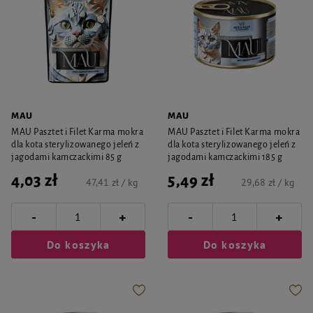
MAU
MAU
MAU Pasztet i Filet Karma mokra
MAU Pasztet i Filet Karma mokra
dla kota sterylizowanego jeleń z
dla kota sterylizowanego jeleń z
jagodami kamczackimi 85 g
jagodami kamczackimi 185 g
4,03 zł
5,49 zł
47,41 zł / kg
29,68 zł / kg
-
-
+
+
Do koszyka
Do koszyka