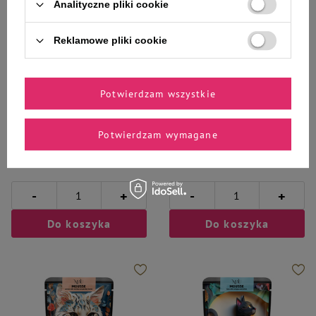
Analityczne pliki cookie
Reklamowe pliki cookie
Potwierdzam wszystkie
MAU
MAU
MAU Mus Karma mokra dla kota
MAU Mus Karma mokra dla kota
sterylizowanego dziczyzna z
sterylizowanego jagnięcina z
Potwierdzam wymagane
jagodami 85 g
nasionami chia i miętą 85 g
4,03 zł
4,03 zł
47,41 zł / kg
47,41 zł / kg
-
-
+
+
Do koszyka
Do koszyka