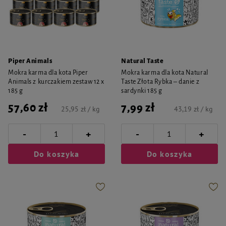
Piper Animals
Natural Taste
Mokra karma dla kota Piper
Mokra karma dla kota Natural
Animals z kurczakiem zestaw 12 x
Taste Złota Rybka – danie z
185 g
sardynki 185 g
57,60 zł
7,99 zł
25,95 zł / kg
43,19 zł / kg
-
-
+
+
Do koszyka
Do koszyka