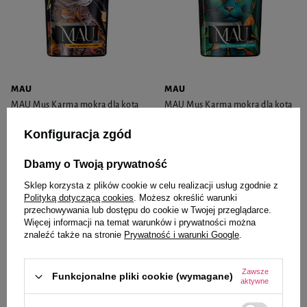
MAU
MAU
MAU Mus Karma mokra dla kota
MAU Mus Karma mokra dla kota
kaczka z tymiankiem i kocimiętką
sarna z fioletową marchewką i
85 g
kolendrą 85 g
Konfiguracja zgód
4,03 zł
4,03 zł
47,41 zł / kg
47,41 zł / kg
Dbamy o Twoją prywatność
-
-
+
+
Sklep korzysta z plików cookie w celu realizacji usług zgodnie z
Polityką dotyczącą cookies
. Możesz określić warunki
przechowywania lub dostępu do cookie w Twojej przeglądarce.
Do koszyka
Do koszyka
Więcej informacji na temat warunków i prywatności można
znaleźć także na stronie
Prywatność i warunki Google
.
Zawsze
Funkcjonalne pliki cookie (wymagane)
aktywne