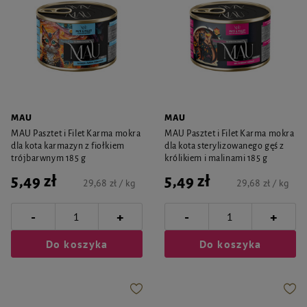
MAU
MAU
MAU Pasztet i Filet Karma mokra
MAU Pasztet i Filet Karma mokra
dla kota karmazyn z fiołkiem
dla kota sterylizowanego gęś z
trójbarwnym 185 g
królikiem i malinami 185 g
5,49 zł
5,49 zł
29,68 zł / kg
29,68 zł / kg
-
-
+
+
Do koszyka
Do koszyka