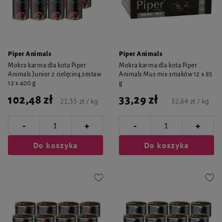
Piper Animals
Piper Animals
Mokra karma dla kota Piper
Mokra karma dla kota Piper
Animals Junior z cielęciną zestaw
Animals Mus mix smaków 12 x 85
12 x 400 g
g
102,48 zł
33,29 zł
21,35 zł / kg
32,64 zł / kg
-
-
+
+
Do koszyka
Do koszyka