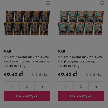
MAU
MAU
MAU Mus Karma mokra dla kota
MAU Mus Karma mokra dla kota
kaczka z tymiankiem i kocimiętką
kociąt cielęcina ze szparagami
zestaw 10 x 85 g
zestaw 10 x 85 g
40,30 zł
40,30 zł
47,41 zł / kg
47,41 zł / kg
-
-
+
+
Do koszyka
Do koszyka