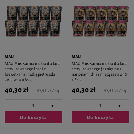
MAU
MAU
MAU Mus Karma mokra dla kota
MAU Mus Karma mokra dla kota
sterylizowanego łosoś z
sterylizowanego jagnięcina z
krewetkami i natką pietruszki
nasionami chia i miętą zestaw 10
zestaw 10 x 85 g
x 85 g
40,30 zł
40,30 zł
47,41 zł / kg
47,41 zł / kg
-
-
+
+
Do koszyka
Do koszyka