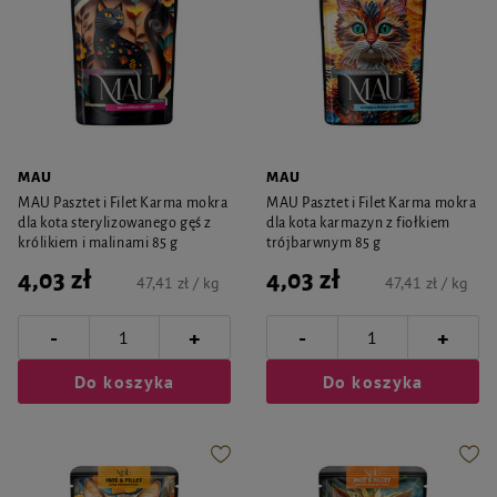
MAU
MAU
MAU Pasztet i Filet Karma mokra
MAU Pasztet i Filet Karma mokra
dla kota sterylizowanego gęś z
dla kota karmazyn z fiołkiem
królikiem i malinami 85 g
trójbarwnym 85 g
4,03 zł
4,03 zł
47,41 zł / kg
47,41 zł / kg
-
-
+
+
Do koszyka
Do koszyka