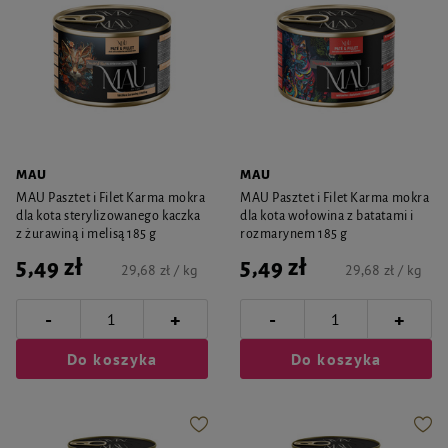
MAU
MAU
MAU Pasztet i Filet Karma mokra
MAU Pasztet i Filet Karma mokra
dla kota sterylizowanego kaczka
dla kota wołowina z batatami i
z żurawiną i melisą 185 g
rozmarynem 185 g
5,49 zł
5,49 zł
29,68 zł / kg
29,68 zł / kg
-
-
+
+
Do koszyka
Do koszyka