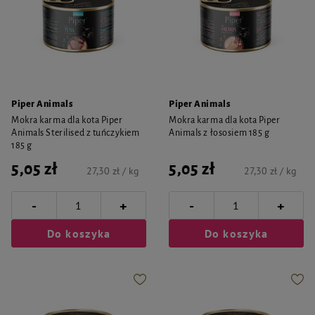
Piper Animals
Piper Animals
Mokra karma dla kota Piper
Mokra karma dla kota Piper
Animals Sterilised z tuńczykiem
Animals z łososiem 185 g
185 g
5,05 zł
5,05 zł
27,30 zł / kg
27,30 zł / kg
-
-
+
+
Do koszyka
Do koszyka