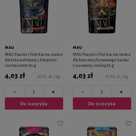
MAU
MAU
MAU Pasztet i Filet Karma mokra
MAU Pasztet i Filet Karma mokra
dla kota wołowina z batatami i
dla kota sterylizowanego kaczka
rozmarynem 85 g
z żurawiną i melisą 85 g
4,03 zł
4,03 zł
47,41 zł / kg
47,41 zł / kg
-
-
+
+
Do koszyka
Do koszyka