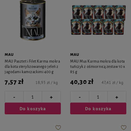
MAU
MAU
MAU Pasztet i Filet Karma mokra
MAU Mus Karma mokra dla kota
dla kota sterylizowanego jeleń z
tuńczyk z ośmiornicą zestaw 10 x
jagodami kamczackimi 400 g
85 g
7,57 zł
40,30 zł
18,93 zł / kg
47,41 zł / kg
-
-
+
+
Do koszyka
Do koszyka