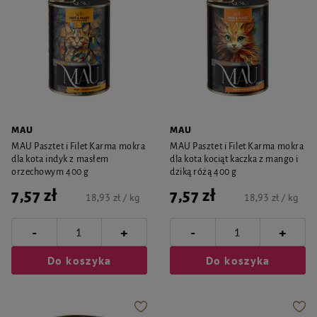
MAU
MAU
MAU Pasztet i Filet Karma mokra
MAU Pasztet i Filet Karma mokra
dla kota indyk z masłem
dla kota kociąt kaczka z mango i
orzechowym 400 g
dziką różą 400 g
7,57 zł
7,57 zł
18,93 zł / kg
18,93 zł / kg
-
-
+
+
Do koszyka
Do koszyka