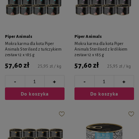
Piper Animals
Piper Animals
Mokra karma dla kota Piper
Mokra karma dla kota Piper
Animals Sterilised z tuńczykiem
Animals Sterilised z królikiem
zestaw 12 x 185 g
zestaw 12 x 185 g
57,60 zł
57,60 zł
25,95 zł / kg
25,95 zł / kg
-
-
+
+
Do koszyka
Do koszyka