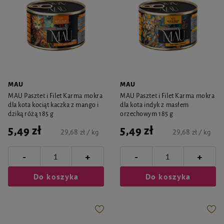
MAU
MAU
MAU Pasztet i Filet Karma mokra
MAU Pasztet i Filet Karma mokra
dla kota kociąt kaczka z mango i
dla kota indyk z masłem
dziką różą 185 g
orzechowym 185 g
5,49 zł
5,49 zł
29,68 zł / kg
29,68 zł / kg
-
-
+
+
Do koszyka
Do koszyka