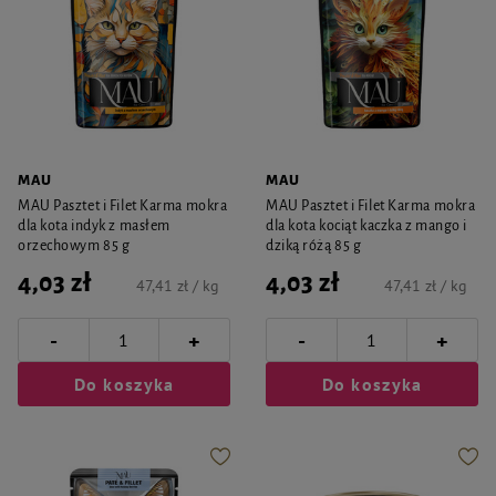
MAU
MAU
MAU Pasztet i Filet Karma mokra
MAU Pasztet i Filet Karma mokra
dla kota indyk z masłem
dla kota kociąt kaczka z mango i
orzechowym 85 g
dziką różą 85 g
4,03 zł
4,03 zł
47,41 zł / kg
47,41 zł / kg
-
-
+
+
Do koszyka
Do koszyka