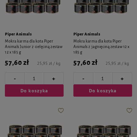
Piper Animals
Piper Animals
Mokra karma dla kota Piper
Mokra karma dla kota Piper
Animals Junior z cielęciną zestaw
Animals z jagnięciną zestaw 12 x
12 x 185 g
185 g
57,60 zł
57,60 zł
25,95 zł / kg
25,95 zł / kg
-
-
+
+
Do koszyka
Do koszyka