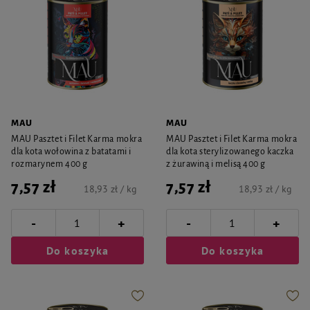
MAU
MAU
MAU Pasztet i Filet Karma mokra
MAU Pasztet i Filet Karma mokra
dla kota wołowina z batatami i
dla kota sterylizowanego kaczka
rozmarynem 400 g
z żurawiną i melisą 400 g
7,57 zł
7,57 zł
18,93 zł / kg
18,93 zł / kg
-
-
+
+
Do koszyka
Do koszyka