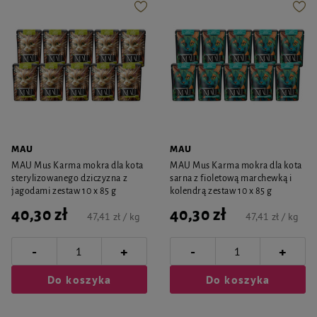
MAU
MAU
MAU Mus Karma mokra dla kota
MAU Mus Karma mokra dla kota
sterylizowanego dziczyzna z
sarna z fioletową marchewką i
jagodami zestaw 10 x 85 g
kolendrą zestaw 10 x 85 g
40,30 zł
40,30 zł
47,41 zł / kg
47,41 zł / kg
-
-
+
+
Do koszyka
Do koszyka