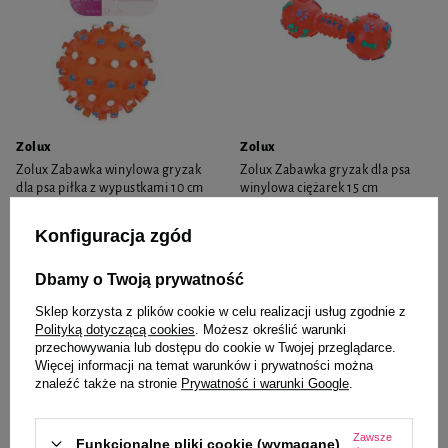
Zolux
Zolux
Zolux Zabawka winylowa gryzak
Zolux Zabawka gryzak dla psa
dla psa piłka z wypustkami 10 cm
winylowa ciężarek 15 cm
14,99 zł
7,78 zł
Konfiguracja zgód
-
-
+
+
Dbamy o Twoją prywatność
Do koszyka
Do koszyka
Sklep korzysta z plików cookie w celu realizacji usług zgodnie z
Polityką dotyczącą cookies
. Możesz określić warunki
przechowywania lub dostępu do cookie w Twojej przeglądarce.
Więcej informacji na temat warunków i prywatności można
znaleźć także na stronie
Prywatność i warunki Google
.
Zawsze
Funkcjonalne pliki cookie (wymagane)