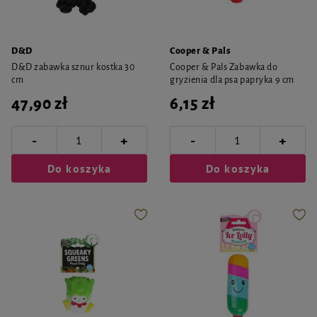
D&D
Cooper & Pals
D&D zabawka sznur kostka 30
Cooper & Pals Zabawka do
cm
gryzienia dla psa papryka 9 cm
47,90 zł
6,15 zł
-
-
+
+
Do koszyka
Do koszyka