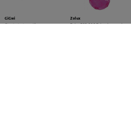
GiGwi
Zolux
Gigwi wirująca piłka z
Zolux TPR POP Zabawka gryzak
grzechotką 8 cm
dla psa piłka różowa 7,5 cm
32,69 zł
21,99 zł
-
-
+
+
Do koszyka
Do koszyka