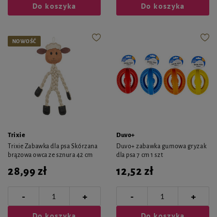
Do koszyka
Do koszyka
NOWOŚĆ
Trixie
Duvo+
Trixie Zabawka dla psa Skórzana
Duvo+ zabawka gumowa gryzak
brązowa owca ze sznura 42 cm
dla psa 7 cm 1 szt
28,99 zł
12,52 zł
-
-
+
+
Do koszyka
Do koszyka