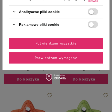
aktywne
Analityczne pliki cookie
Reklamowe pliki cookie
Zolux
Barry King
Zolux Zabawka gryzak winylowy
Barry King Zabawka na
Potwierdzam wszystkie
dla psa ciężarek 19 cm
przysmaki dla psa gwiazda
czerwona 12,5cm
13,90 zł
15,99 zł
Potwierdzam wymagane
-
-
+
+
Do koszyka
Do koszyka