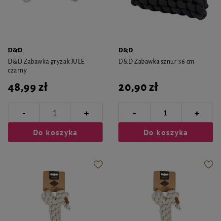
D&D
D&D
D&D Zabawka gryzak JULE
D&D Zabawka sznur 36 cm
czarny
48,99 zł
20,90 zł
-
-
+
+
Do koszyka
Do koszyka