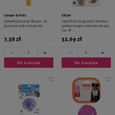
Cooper & Pals
GiGwi
Zabawka piszcząc dla psa - do
Gigwi EcoLine gryzak z drewna i
gryzienia lody różowy lód
syntetycznego materiału dla psa
roz. M
7,38 zł
32,69 zł
-
-
+
+
Do koszyka
Do koszyka