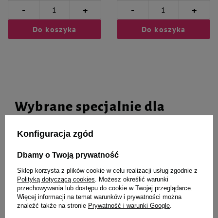
-
-
+
+
Do koszyka
Do koszyka
Wybrane specjalnie dla
Ciebie i Twojego czworonoga
Konfiguracja zgód
Dbamy o Twoją prywatność
Reindeer Brelok świąteczny
Mokra karma dla psa Dolina
Sklep korzysta z plików cookie w celu realizacji usług zgodnie z
odblaskowy Dolina Noteci
Noteci Premium junior mix 12 x
Polityką dotyczącą cookies
. Możesz określić warunki
400 g
przechowywania lub dostępu do cookie w Twojej przeglądarce.
Więcej informacji na temat warunków i prywatności można
32,99 zł
105,60 zł
22,00 zł / kg
znaleźć także na stronie
Prywatność i warunki Google
.