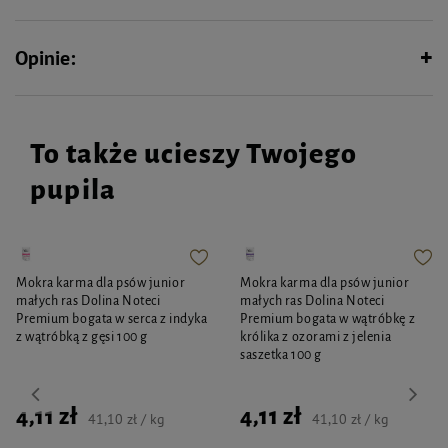
Opinie:
To także ucieszy Twojego
pupila
Mokra karma dla psów junior
Mokra karma dla psów junior
małych ras Dolina Noteci
małych ras Dolina Noteci
Premium bogata w serca z indyka
Premium bogata w wątróbkę z
z wątróbką z gęsi 100 g
królika z ozorami z jelenia
saszetka 100 g
4,11 zł
4,11 zł
41,10 zł / kg
41,10 zł / kg