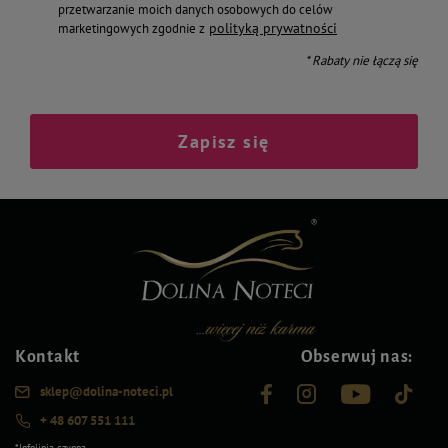
przetwarzanie moich danych osobowych do celów
polityką prywatności
marketingowych zgodnie z
* Rabaty nie łączą się
Zapisz się
Kontakt
Obserwuj nas:
sklep@dolina-noteci.pl
+ 48 607 551 111
*Infolinia czynna