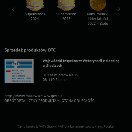
ksy 2022
Superbrands
Superbrands
Konsumencki
Konsum
2024
2023
Lider Jakości
Lider Ja
2022 – Złoto
2022 – S
Sprzedaż produktów OTC
Wojewódzki Inspektorat Weterynarii z siedzibą
w Siedlcach
ul. Kazimierzowska 29
08-110 Siedlce
https://www.mazowsze.wiw.gov.pl/
OBRÓT DETALICZNY PRODUKTAMI OTC NA ODLEGŁOŚĆ
Ceny brutto (z VAT).
Stawki VAT dla konsumentów z kraju:
Polska
.