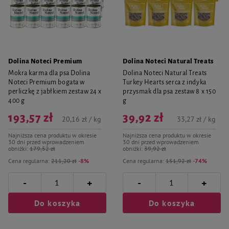
Dolina Noteci Premium
Dolina Noteci Natural Treats
Mokra karma dla psa Dolina
Dolina Noteci Natural Treats
Noteci Premium bogata w
Turkey Hearts serca z indyka
perliczkę z jabłkiem zestaw 24 x
przysmak dla psa zestaw 8 x 150
400 g
g
193,57 zł
39,92 zł
20,16 zł / kg
33,27 zł / kg
Najniższa cena produktu w okresie
Najniższa cena produktu w okresie
30 dni przed wprowadzeniem
30 dni przed wprowadzeniem
obniżki:
179,52 zł
obniżki:
39,92 zł
Cena regularna:
211,20 zł
-8%
Cena regularna:
151,92 zł
-74%
-
-
+
+
Do koszyka
Do koszyka