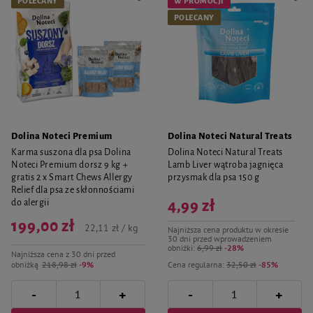
POLECANY
W PROMOCJI
POLECANY
Dolina Noteci Premium
Dolina Noteci Natural Treats
Karma suszona dla psa Dolina
Dolina Noteci Natural Treats
Noteci Premium dorsz 9 kg +
Lamb Liver wątroba jagnięca
gratis 2 x Smart Chews Allergy
przysmak dla psa 150 g
Relief dla psa ze skłonnościami
do alergii
4,99 zł
199,00 zł
22,11 zł / kg
Najniższa cena produktu w okresie
30 dni przed wprowadzeniem
obniżki:
6,99 zł
-28%
Najniższa cena z 30 dni przed
obniżką
218,98 zł
-9%
Cena regularna:
32,50 zł
-85%
-
-
+
+