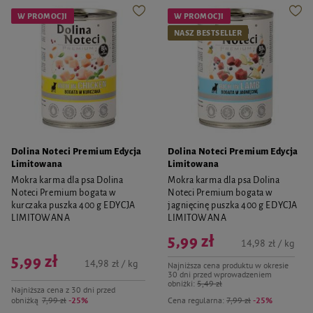
W PROMOCJI
W PROMOCJI
NASZ BESTSELLER
Dolina Noteci Premium Edycja
Dolina Noteci Premium Edycja
Limitowana
Limitowana
Mokra karma dla psa Dolina
Mokra karma dla psa Dolina
Noteci Premium bogata w
Noteci Premium bogata w
kurczaka puszka 400 g EDYCJA
jagnięcinę puszka 400 g EDYCJA
LIMITOWANA
LIMITOWANA
5,99 zł
14,98 zł / kg
5,99 zł
14,98 zł / kg
Najniższa cena produktu w okresie
30 dni przed wprowadzeniem
obniżki:
5,49 zł
Najniższa cena z 30 dni przed
obniżką
7,99 zł
-25%
Cena regularna:
7,99 zł
-25%