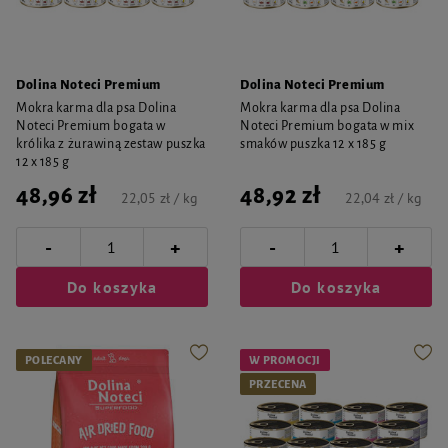
Dolina Noteci Premium
Dolina Noteci Premium
Mokra karma dla psa Dolina
Mokra karma dla psa Dolina
Noteci Premium bogata w
Noteci Premium bogata w mix
królika z żurawiną zestaw puszka
smaków puszka 12 x 185 g
12 x 185 g
48,96 zł
48,92 zł
22,05 zł / kg
22,04 zł / kg
-
-
+
+
Do koszyka
Do koszyka
POLECANY
W PROMOCJI
PRZECENA