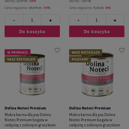
obniżki:
6,99 zł
-28%
obniżki:
7,87 zł
Cena regularna:
18,99 zł
-74%
Cena regularna:
9,26 zł
-8%
-
-
+
+
Do koszyka
Do koszyka
W PROMOCJI
NASZ BESTSELLER
NASZ BESTSELLER
POLECANY
Dolina Noteci Premium
Dolina Noteci Premium
Mokra karma dla psa Dolina
Mokra karma dla psa Dolina
Noteci Premium bogata w
Noteci Premium bogata w
cielęcinę z zielonym groszkiem
cielęcinę z zielonym groszkiem