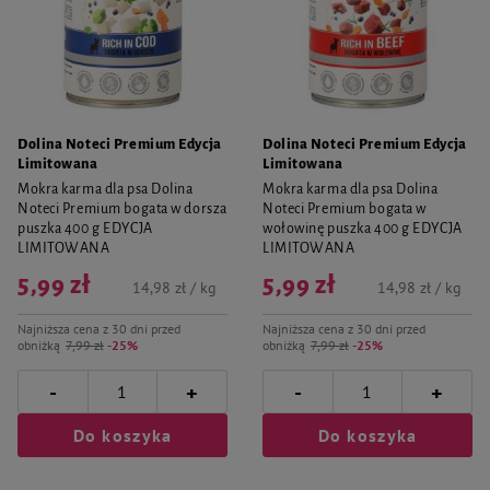
Dolina Noteci Premium Edycja
Dolina Noteci Premium Edycja
Limitowana
Limitowana
Mokra karma dla psa Dolina
Mokra karma dla psa Dolina
Noteci Premium bogata w dorsza
Noteci Premium bogata w
puszka 400 g EDYCJA
wołowinę puszka 400 g EDYCJA
LIMITOWANA
LIMITOWANA
5,99 zł
5,99 zł
14,98 zł / kg
14,98 zł / kg
Najniższa cena z 30 dni przed
Najniższa cena z 30 dni przed
obniżką
7,99 zł
-25%
obniżką
7,99 zł
-25%
-
-
+
+
Do koszyka
Do koszyka