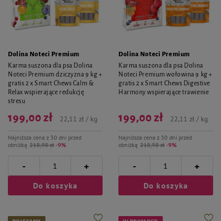
Dolina Noteci Premium
Dolina Noteci Premium
Karma suszona dla psa Dolina
Karma suszona dla psa Dolina
Noteci Premium dziczyzna 9 kg +
Noteci Premium wołowina 9 kg +
gratis 2 x Smart Chews Calm &
gratis 2 x Smart Chews Digestive
Relax wspierające redukcję
Harmony wspierające trawienie
stresu
199,00 zł
199,00 zł
22,11 zł / kg
22,11 zł / kg
Najniższa cena z 30 dni przed
Najniższa cena z 30 dni przed
obniżką
218,98 zł
-9%
obniżką
218,98 zł
-9%
-
-
+
+
Do koszyka
Do koszyka