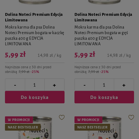
Dolina Noteci Premium Edycja
Dolina Noteci Premium Edycja
Limitowana
Limitowana
Mokra karma dla psa Dolina
Mokra karma dla psa Dolina
Noteci Premium bogata w kaczkę
Noteci Premium bogata w gęś
puszka 400 g EDYCJA
puszka 400 g EDYCJA
LIMITOWANA
LIMITOWANA
5,99 zł
5,99 zł
14,98 zł / kg
14,98 zł / kg
Najniższa cena z 30 dni przed
Najniższa cena z 30 dni przed
obniżką
7,99 zł
-25%
obniżką
7,99 zł
-25%
-
-
+
+
Do koszyka
Do koszyka
W PROMOCJI
W PROMOCJI
NASZ BESTSELLER
NASZ BESTSELLER