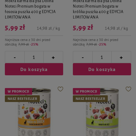
Mokra karma dla psa Dolina
Mokra karma dla psa Dolina
Noteci Premium bogata w
Noteci Premium bogata w
łososia puszka 400 g EDYCJA
królika puszka 400 g EDYCJA
LIMITOWANA
LIMITOWANA
5,99 zł
5,99 zł
14,98 zł / kg
14,98 zł / kg
Najniższa cena z 30 dni przed
Najniższa cena z 30 dni przed
obniżką
7,99 zł
-25%
obniżką
7,99 zł
-25%
-
-
+
+
Do koszyka
Do koszyka
W PROMOCJI
W PROMOCJI
NASZ BESTSELLER
NASZ BESTSELLER