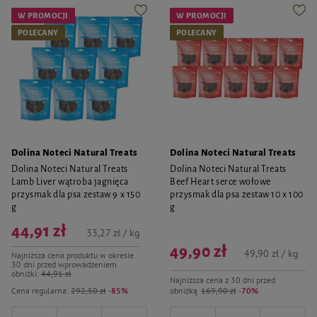
W PROMOCJI
W PROMOCJI
POLECANY
POLECANY
Dolina Noteci Natural Treats
Dolina Noteci Natural Treats
Dolina Noteci Natural Treats
Dolina Noteci Natural Treats
Lamb Liver wątroba jagnięca
Beef Heart serce wołowe
przysmak dla psa zestaw 9 x 150
przysmak dla psa zestaw 10 x 100
g
g
44,91 zł
33,27 zł / kg
49,90 zł
49,90 zł / kg
Najniższa cena produktu w okresie
30 dni przed wprowadzeniem
obniżki:
44,91 zł
Najniższa cena z 30 dni przed
Cena regularna:
292,50 zł
-85%
obniżką
169,90 zł
-70%