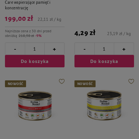
Care wspierające pamięć i
koncentrację
199,00 zł
22,11 zł / kg
Najniższa cena z 30 dni przed
4,29 zł
23,19 zł / kg
obniżką
218,98 zł
-9%
-
-
+
+
Do koszyka
Do koszyka
NOWOŚĆ
NOWOŚĆ