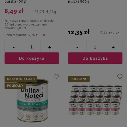
puszka 400 g
puszka 800 g
8,49 zł
21,23 zł / kg
Najniższa cena produktu w okresie
30 dni przed wprowadzeniem
obniżki:
7,87 zł
12,35 zł
15,44 zł / kg
Cena regularna:
9,26 zł
-8%
-
-
+
+
Do koszyka
Do koszyka
NASZ BESTSELLER
POLECANY
POLECANY