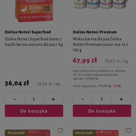
Dolina Noteci Superfood
Dolina Noteci Premium
Dolina Noteci Superfood danie z
Mokra karma dla psa Dolina
kaczki karma suszona dla psa 1 kg
Noteci Premium junior mix 12 x
185 g
67,99 zł
30,63 zł / kg
Najniższa cena produktu w okresie
30 dni przed wprowadzeniem
obniżki:
67,99 zł
36,04 zł
36,04 zł / kg
Cena regularna:
79,99 zł
-15%
-
-
+
+
Do koszyka
Do koszyka
POLECANY
POLECANY