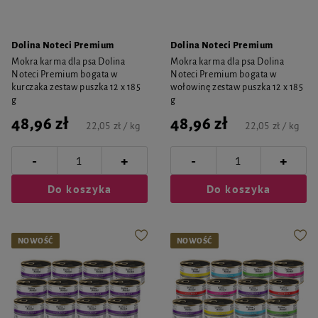
Dolina Noteci Premium
Dolina Noteci Premium
Mokra karma dla psa Dolina
Mokra karma dla psa Dolina
Noteci Premium bogata w
Noteci Premium bogata w
kurczaka zestaw puszka 12 x 185
wołowinę zestaw puszka 12 x 185
g
g
48,96 zł
48,96 zł
22,05 zł / kg
22,05 zł / kg
-
-
+
+
Do koszyka
Do koszyka
NOWOŚĆ
NOWOŚĆ