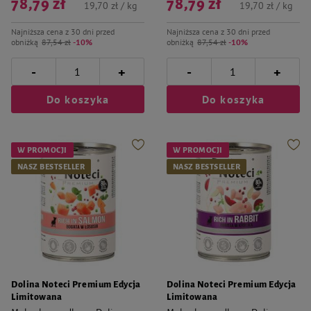
78,79 zł
78,79 zł
19,70 zł / kg
19,70 zł / kg
Najniższa cena z 30 dni przed
Najniższa cena z 30 dni przed
obniżką
87,54 zł
-10%
obniżką
87,54 zł
-10%
-
-
+
+
Do koszyka
Do koszyka
W PROMOCJI
W PROMOCJI
NASZ BESTSELLER
NASZ BESTSELLER
Dolina Noteci Premium Edycja
Dolina Noteci Premium Edycja
Limitowana
Limitowana