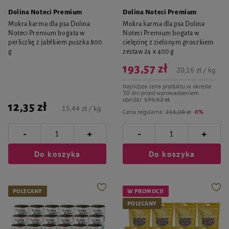
Dolina Noteci Premium
Dolina Noteci Premium
Mokra karma dla psa Dolina
Mokra karma dla psa Dolina
Noteci Premium bogata w
Noteci Premium bogata w
perliczkę z jabłkiem puszka 800
cielęcinę z zielonym groszkiem
g
zestaw 24 x 400 g
193,57 zł
20,16 zł / kg
Najniższa cena produktu w okresie
30 dni przed wprowadzeniem
obniżki:
179,52 zł
12,35 zł
15,44 zł / kg
Cena regularna:
211,20 zł
-8%
-
-
+
+
Do koszyka
Do koszyka
POLECANY
W PROMOCJI
POLECANY