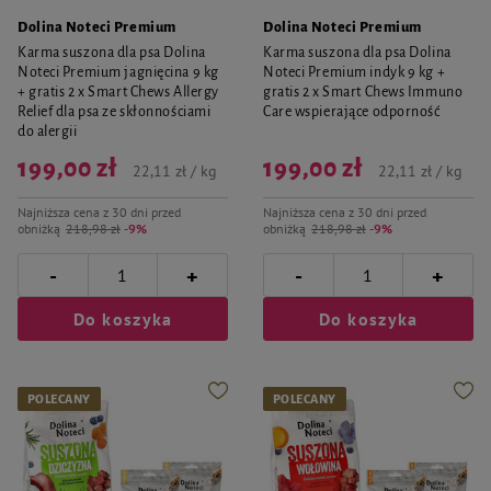
Dolina Noteci Premium
Dolina Noteci Premium
Karma suszona dla psa Dolina
Karma suszona dla psa Dolina
Noteci Premium jagnięcina 9 kg
Noteci Premium indyk 9 kg +
+ gratis 2 x Smart Chews Allergy
gratis 2 x Smart Chews Immuno
Relief dla psa ze skłonnościami
Care wspierające odporność
do alergii
199,00 zł
199,00 zł
22,11 zł / kg
22,11 zł / kg
Najniższa cena z 30 dni przed
Najniższa cena z 30 dni przed
obniżką
218,98 zł
-9%
obniżką
218,98 zł
-9%
-
-
+
+
Do koszyka
Do koszyka
POLECANY
POLECANY