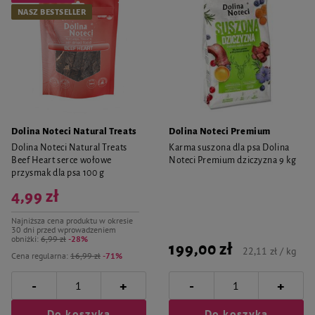
NASZ BESTSELLER
Dolina Noteci Natural Treats
Dolina Noteci Premium
Dolina Noteci Natural Treats
Karma suszona dla psa Dolina
Beef Heart serce wołowe
Noteci Premium dziczyzna 9 kg
przysmak dla psa 100 g
4,99 zł
Najniższa cena produktu w okresie
30 dni przed wprowadzeniem
obniżki:
6,99 zł
-28%
199,00 zł
22,11 zł / kg
Cena regularna:
16,99 zł
-71%
-
-
+
+
Do koszyka
Do koszyka