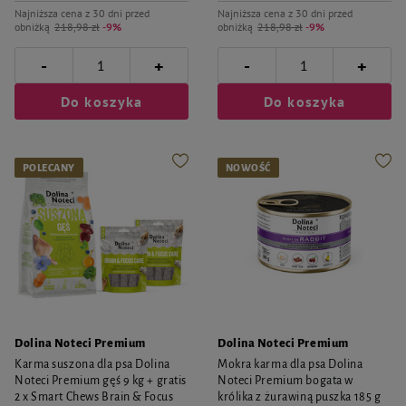
Najniższa cena z 30 dni przed
Najniższa cena z 30 dni przed
obniżką
218,98 zł
-9%
obniżką
218,98 zł
-9%
-
-
+
+
Do koszyka
Do koszyka
POLECANY
NOWOŚĆ
Dolina Noteci Premium
Dolina Noteci Premium
Karma suszona dla psa Dolina
Mokra karma dla psa Dolina
Noteci Premium gęś 9 kg + gratis
Noteci Premium bogata w
2 x Smart Chews Brain & Focus
królika z żurawiną puszka 185 g