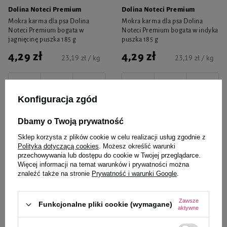
Dolina Noteci Premium
Dolina Noteci Premium
Mokra karma dla psa Dolina
Mokra karma dla psa Dolina
Noteci Premium bogata w
Noteci Premium bogata w indyka
jagnięcinę puszka 185 g
puszka 185 g
4,29 zł
4,29 zł
23,19 zł / kg
23,19 zł / kg
-
-
+
+
Konfiguracja zgód
Do koszyka
Do koszyka
Dbamy o Twoją prywatność
Sklep korzysta z plików cookie w celu realizacji usług zgodnie z
NOWOŚĆ
NOWOŚĆ
Polityką dotyczącą cookies
. Możesz określić warunki
przechowywania lub dostępu do cookie w Twojej przeglądarce.
Więcej informacji na temat warunków i prywatności można
znaleźć także na stronie
Prywatność i warunki Google
.
Zawsze
Funkcjonalne pliki cookie (wymagane)
aktywne