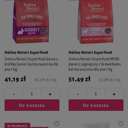
Dolina Noteci Superfood
Dolina Noteci Superfood
Dolina Noteci Superfood danie z
Dolina Noteci Superfood MINI
królika Junior karma suszona dla
danie z jagnięciny z krewetkami
psa 1 kg
karma suszona dla psa 1 kg
41,19 zł
51,49 zł
41,19 zł / kg
51,49 zł / kg
-
-
+
+
Do koszyka
Do koszyka
W PROMOCJI