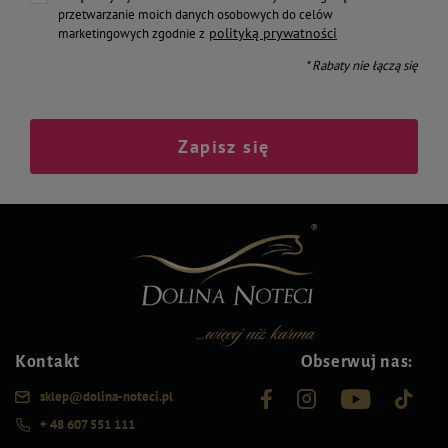
przetwarzanie moich danych osobowych do celów
polityką prywatności
marketingowych zgodnie z
* Rabaty nie łączą się
Zapisz się
Kontakt
Obserwuj nas:
sklep@dolina-noteci.pl
+ 48 607 551 111