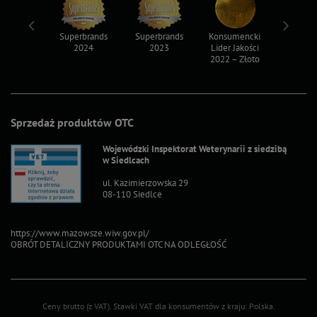
ksy 2022
Superbrands
Superbrands
Konsumencki
Konsum
2024
2023
Lider Jakości
Lider Ja
2022 – Złoto
2022 – S
Sprzedaż produktów OTC
Wojewódzki Inspektorat Weterynarii z siedzibą
w Siedlcach
ul. Kazimierzowska 29
08-110 Siedlce
https://www.mazowsze.wiw.gov.pl/
OBRÓT DETALICZNY PRODUKTAMI OTC NA ODLEGŁOŚĆ
Ceny brutto (z VAT).
Stawki VAT dla konsumentów z kraju:
Polska
.