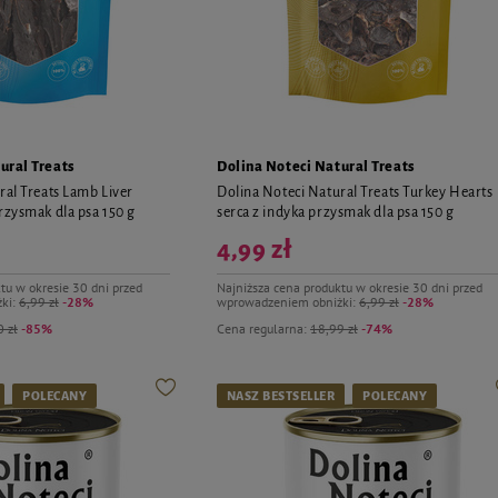
ural Treats
Dolina Noteci Natural Treats
ral Treats Lamb Liver
Dolina Noteci Natural Treats Turkey Hearts
rzysmak dla psa 150 g
serca z indyka przysmak dla psa 150 g
4,99 zł
tu w okresie 30 dni przed
Najniższa cena produktu w okresie 30 dni przed
ki:
6,99 zł
-28%
wprowadzeniem obniżki:
6,99 zł
-28%
 zł
-85%
Cena regularna:
18,99 zł
-74%
POLECANY
NASZ BESTSELLER
POLECANY