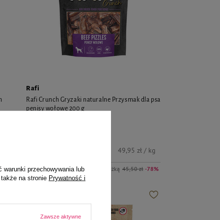
Rafi
m
Rafi Crunch Gryzaki naturalne Przysmak dla psa
penisy wołowe 200 g
9,99 zł
49,95 zł / kg
kg
Najniższa cena z 30 dni przed obniżką
45,50 zł
-78%
ć warunki przechowywania lub
 także na stronie
Prywatność i
W PROMOCJI
POLECANY
Zawsze aktywne