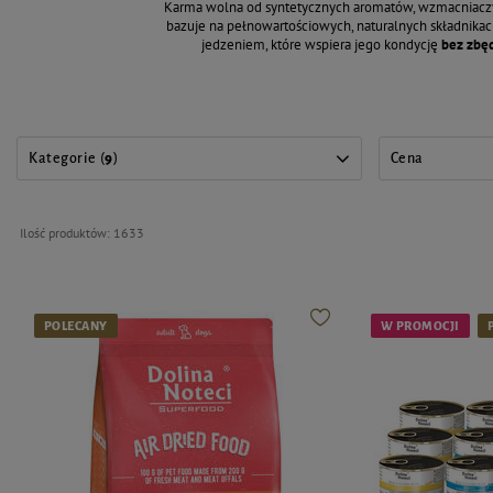
Karma wolna od syntetycznych aromatów, wzmacniaczy 
bazuje na pełnowartościowych, naturalnych składnikac
jedzeniem, które wspiera jego kondycję
bez zbę
Kategorie (
9
)
Cena
Ilość produktów:
1633
POLECANY
W PROMOCJI