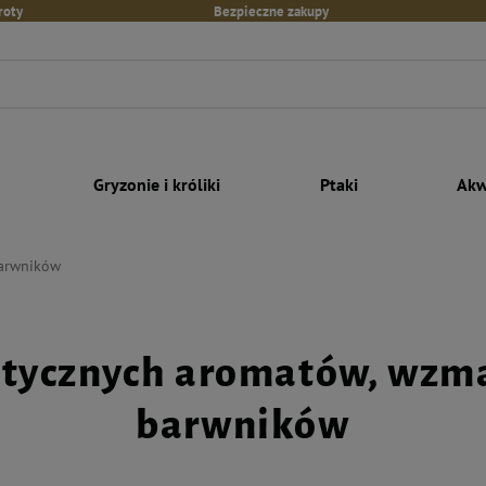
roty
Bezpieczne zakupy
Gryzonie i króliki
Ptaki
Akw
barwników
etycznych aromatów, wzma
barwników