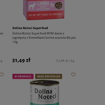
Dolina Noteci Superfood
ior
Dolina Noteci Superfood MINI danie z
jagnięciny z krewetkami karma suszona dla psa
1 kg
51,49 zł
kg
51,49 zł / kg
W PROMOCJI
NASZ BESTSELLER