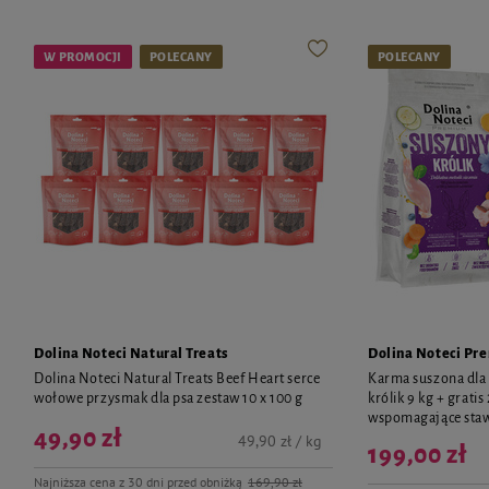
W PROMOCJI
POLECANY
POLECANY
Dolina Noteci Natural Treats
Dolina Noteci Pr
Dolina Noteci Natural Treats Beef Heart serce
Karma suszona dla
wołowe przysmak dla psa zestaw 10 x 100 g
królik 9 kg + grati
wspomagające sta
49,90 zł
49,90 zł / kg
199,00 zł
Najniższa cena z 30 dni przed obniżką
169,90 zł