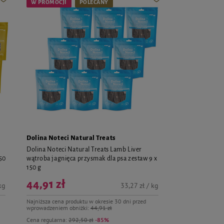
W PROMOCJI
POLECANY
Dolina Noteci Natural Treats
Dolina Noteci Natural Treats Lamb Liver
150
wątroba jagnięca przysmak dla psa zestaw 9 x
150 g
44,91 zł
kg
33,27 zł / kg
Najniższa cena produktu w okresie 30 dni przed
wprowadzeniem obniżki:
44,91 zł
Cena regularna:
292,50 zł
-85%