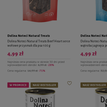
Dolina Noteci Natural Treats
Dolina Noteci Nat
Dolina Noteci Natural Treats Beef Heart serce
Dolina Noteci Natu
wołowe przysmak dla psa 100 g
wątroba jagnięca p
4,99 zł
4,99 zł
Najniższa cena produktu w okresie 30 dni przed
Najniższa cena produk
wprowadzeniem obniżki:
6,99 zł
-28%
wprowadzeniem obniż
Cena regularna:
16,99 zł
-71%
Cena regularna:
32,50
W PROMOCJI
NASZ BESTSELLER
NASZ BESTSELLER