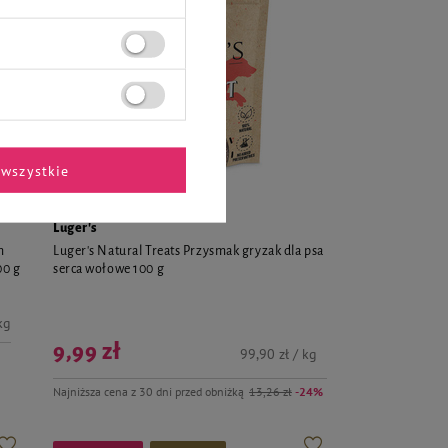
wszystkie
Luger's
m
Luger's Natural Treats Przysmak gryzak dla psa
00 g
serca wołowe 100 g
kg
9,99 zł
99,90 zł / kg
Najniższa cena z 30 dni przed obniżką
13,26 zł
-24%