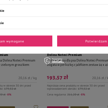
kie
kie
zam wymagane
Potwierdzam 
emium
Dolina Noteci Premium
sa Dolina Noteci Premium
Mokra karma dla psa Dolina Noteci Premiu
 z zielonym groszkiem
bogata w perliczkę z jabłkiem zestaw 24 x 4
193,57 zł
20,16 zł / kg
20,16 zł / 
tu w okresie 30 dni przed
Najniższa cena produktu w okresie 30 dni przed
ki:
179,52 zł
wprowadzeniem obniżki:
179,52 zł
20 zł
-8%
Cena regularna:
211,20 zł
-8%