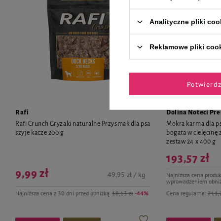
Analityczne pliki coo
Reklamowe pliki coo
Potwierd
Rafi
Dolina Noteci Pr
Rafi Crunch Gryzaki naturalne Przysmak dla psa
Mokra karma dla p
szyje kacze 200 g
bogata w cielęcinę
zestaw 24 x 400 g
193,57 zł
9,99 zł
49,95 zł / kg
Najniższa cena produk
wprowadzeniem obniż
Najniższa cena z 30 dni przed obniżką
18,13 zł
-44%
Cena regularna:
211,