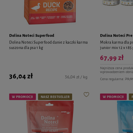
Dolina Noteci Superfood
Dolina Noteci Pr
Dolina Noteci Superfood danie z kaczki karma
Mokra karma dla p
suszona dla psa 1 kg
junior mix 12 x 185
67,99 zł
Najniższa cena produk
wprowadzeniem obniż
36,04 zł
36,04 zł / kg
Cena regularna:
79,99
W PROMOCJI
NASZ BESTSELLER
W PROMOCJI