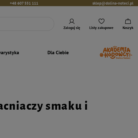
+48 607 551 111
sklep@dolina-noteci.pl
Zaloguj się
Listy zakupowe
Koszyk
arystyka
Dla Ciebie
cniaczy smaku i