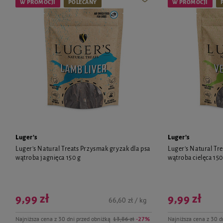
W PROMOCJI
POLECANY
W PROMOCJI
Luger's
Luger's
Luger's Natural Treats Przysmak gryzak dla psa
Luger's Natural Tr
wątroba jagnięca 150 g
wątroba cielęca 150
9,99 zł
9,99 zł
66,60 zł / kg
Najniższa cena z 30 dni przed obniżką
13,86 zł
-27%
Najniższa cena z 30 d