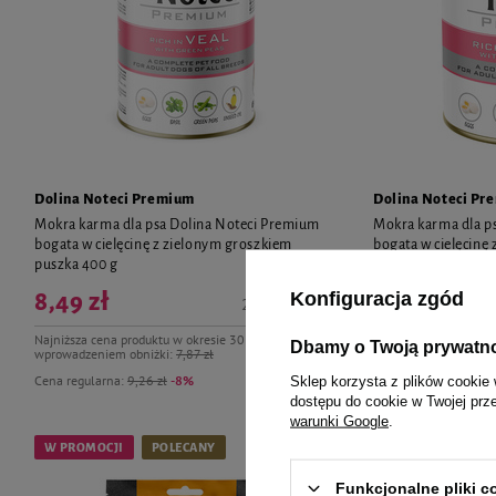
Dolina Noteci Premium
Dolina Noteci Pr
Mokra karma dla psa Dolina Noteci Premium
Mokra karma dla p
bogata w cielęcinę z zielonym groszkiem
bogata w cielęcinę
puszka 400 g
puszka 800 g
Konfiguracja zgód
8,49 zł
21,23 zł / kg
Najniższa cena produktu w okresie 30 dni przed
Dbamy o Twoją prywatn
wprowadzeniem obniżki:
7,87 zł
12,35 zł
Cena regularna:
9,26 zł
-8%
Sklep korzysta z plików cookie 
dostępu do cookie w Twojej prz
warunki Google
.
W PROMOCJI
POLECANY
POLECANY
Funkcjonalne pliki 