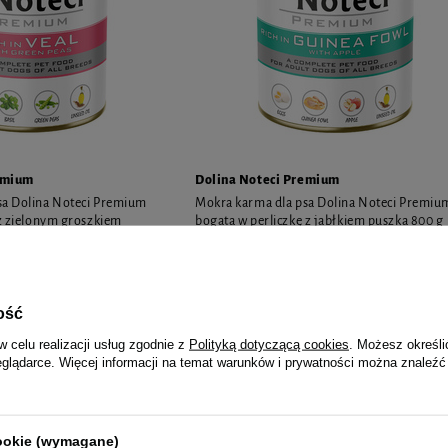
emium
Dolina Noteci Premium
sa Dolina Noteci Premium
Mokra karma dla psa Dolina Noteci Premiu
 z zielonym groszkiem
bogata w perliczkę z jabłkiem puszka 800 g
ość
12,35 zł
15,44 zł / kg
15,44 zł / 
w celu realizacji usług zgodnie z
Polityką dotyczącą cookies
. Możesz określi
eglądarce. Więcej informacji na temat warunków i prywatności można znaleźć
POLECANY
cookie (wymagane)