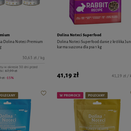
emium
Dolina Noteci Superfood
sa Dolina Noteci Premium
Dolina Noteci Superfood danie z królika Jun
 g
karma suszona dla psa 1 kg
30,63 zł / kg
tu w okresie 30 dni przed
ki:
67,99 zł
41,19 zł
41,19 zł / 
 zł
-15%
POLECANY
W PROMOCJI
POLECANY