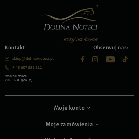
Kontakt
Obserwuj nas:
sklep@dolina-noteci.pl
+ 48 607 551 111
*Infolinia czynna
7:00 – 17:00 (pon–pt)
Moje konto
Moje zamówienia