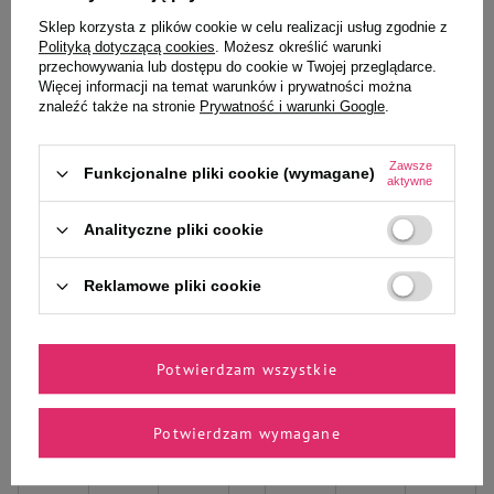
Sklep korzysta z plików cookie w celu realizacji usług zgodnie z
Do koszyka
Do koszyka
Polityką dotyczącą cookies
. Możesz określić warunki
przechowywania lub dostępu do cookie w Twojej przeglądarce.
Więcej informacji na temat warunków i prywatności można
znaleźć także na stronie
Prywatność i warunki Google
.
Zawsze
Funkcjonalne pliki cookie (wymagane)
aktywne
Wybrane specjalnie dla
Analityczne pliki cookie
Ciebie i Twojego czworonoga
Reklamowe pliki cookie
Pokarm dla świnki Vitapol
Mokra karma dla psów małych
Potwierdzam wszystkie
Karmeo 500g
ras Dolina Noteci Premium z
bażantem, dynią i makaronem
saszetka 100 g
Potwierdzam wymagane
8,99 zł
4,11 zł
17,98 zł / kg
41,10 zł / kg