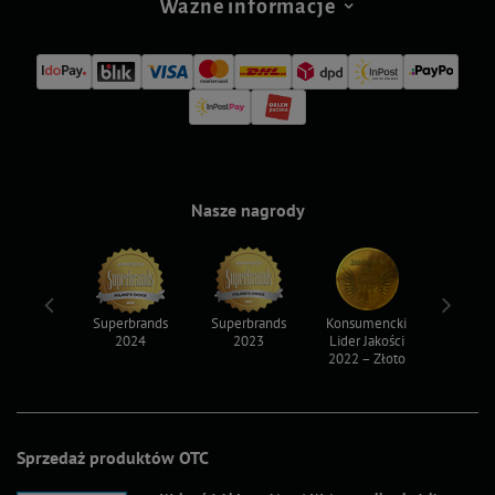
Ważne informacje
Nasze nagrody
ksy 2022
Superbrands
Superbrands
Konsumencki
Konsum
2024
2023
Lider Jakości
Lider Ja
2022 – Złoto
2022 – S
Sprzedaż produktów OTC