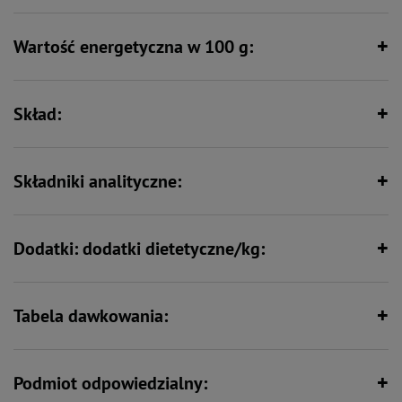
Wartość energetyczna w 100 g:
Formuła junior – wspiera intensywny
Wspiera florę bakteryjną jelit
rozwój
Skład:
Zawiera zestaw witamin i składników
Wspiera kości i stawy
mineralnych
Składniki analityczne:
Dodatki: dodatki dietetyczne/kg:
Tabela dawkowania:
Podmiot odpowiedzialny: