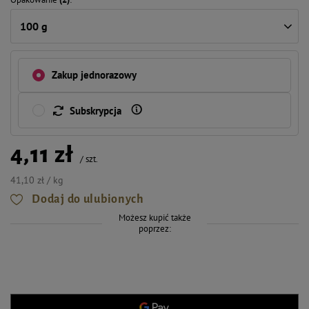
100 g
Zakup jednorazowy
Subskrypcja
4,11 zł
/
szt.
41,10 zł / kg
Dodaj do ulubionych
Możesz kupić także
poprzez: