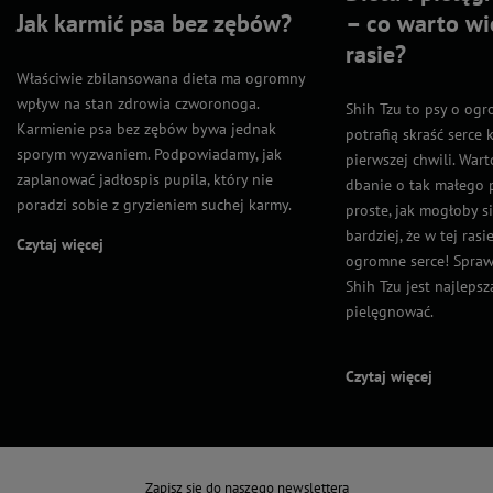
Jak karmić psa bez zębów?
– co warto wie
rasie?
Właściwie zbilansowana dieta ma ogromny
wpływ na stan zdrowia czworonoga.
Shih Tzu to psy o ogr
Karmienie psa bez zębów bywa jednak
potrafią skraść serce 
sporym wyzwaniem. Podpowiadamy, jak
pierwszej chwili. Wart
zaplanować jadłospis pupila, który nie
dbanie o tak małego p
poradzi sobie z gryzieniem suchej karmy.
proste, jak mogłoby s
bardziej, że w tej rasi
Czytaj więcej
ogromne serce! Sprawd
Shih Tzu jest najlepsz
pielęgnować.
Czytaj więcej
Zapisz się do naszego newslettera