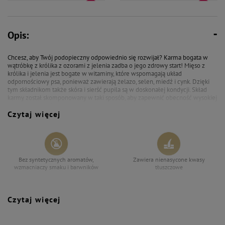
39,10 zł
46,92 zł
41,10 zł
49,32 zł
Opis:
Mokra karma dla psów junior
Mokra karma dla psa Dolina
małych ras Dolina Noteci
Noteci Premium junior Mix 12 x
Premium bogata w wątróbkę z
100 g
Chcesz, aby Twój podopieczny odpowiednio się rozwijał? Karma bogata w
królika z ozorami z jelenia zestaw
wątróbkę z królika z ozorami z jelenia zadba o jego zdrowy start! Mięso z
10 x 100 g
królika i jelenia jest bogate w witaminy, które wspomagają układ
odpornościowy psa, ponieważ zawierają żelazo, selen, miedź i cynk. Dzięki
tym składnikom także skóra i sierść pupila są w doskonałej kondycji. Skład
karmy został skomponowany w taki sposób, aby zapewnić obecność wysokiej
jakości składników odżywczych gwarantujących prawidłowy przebieg
Czytaj więcej
wszystkich procesów metabolicznych. Najlepszy wybór dla Twojego pupila!
Bez syntetycznych aromatów,
Zawiera nienasycone kwasy
wzmacniaczy smaku i barwników
tłuszczowe
Czytaj więcej
Wspiera odporność
Bez zbóż