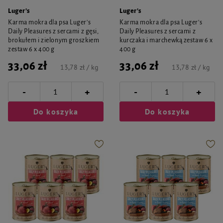
Luger's
Luger's
Karma mokra dla psa Luger's
Karma mokra dla psa Luger's
Daily Pleasures z sercami z gęsi,
Daily Pleasures z sercami z
brokułem i zielonym groszkiem
kurczaka i marchewką zestaw 6 x
zestaw 6 x 400 g
400 g
33,06 zł
33,06 zł
13,78 zł / kg
13,78 zł / kg
-
-
+
+
Do koszyka
Do koszyka