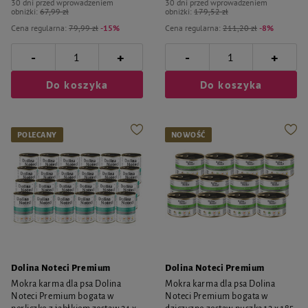
30 dni przed wprowadzeniem
30 dni przed wprowadzeniem
obniżki:
67,99 zł
obniżki:
179,52 zł
Cena regularna:
79,99 zł
-15%
Cena regularna:
211,20 zł
-8%
-
-
+
+
Do koszyka
Do koszyka
POLECANY
NOWOŚĆ
Dolina Noteci Premium
Dolina Noteci Premium
Mokra karma dla psa Dolina
Mokra karma dla psa Dolina
Noteci Premium bogata w
Noteci Premium bogata w