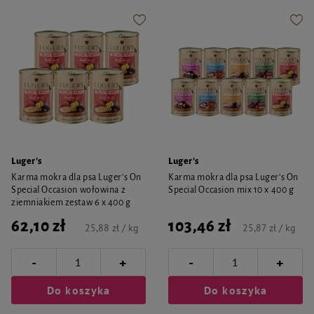
Luger's
Luger's
Karma mokra dla psa Luger's On
Karma mokra dla psa Luger's On
Special Occasion wołowina z
Special Occasion mix 10 x 400 g
ziemniakiem zestaw 6 x 400 g
62,10 zł
103,46 zł
25,88 zł / kg
25,87 zł / kg
-
-
+
+
Do koszyka
Do koszyka