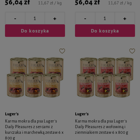
56,04 zł
56,04 zł
11,67 zł / kg
11,67 zł / kg
-
-
+
+
Do koszyka
Do koszyka
Luger's
Luger's
Karma mokra dla psa Luger's
Karma mokra dla psa Luger's
Daily Pleasures z sercami z
Daily Pleasures z wołowiną i
kurczaka i marchewką zestaw 6 x
ziemniakiem zestaw 6 x 800 g
800 g