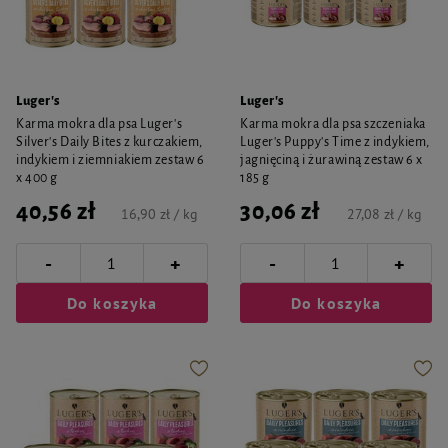
Luger's
Luger's
Karma mokra dla psa Luger's
Karma mokra dla psa szczeniaka
Silver's Daily Bites z kurczakiem,
Luger's Puppy's Time z indykiem,
indykiem i ziemniakiem zestaw 6
jagnięciną i żurawiną zestaw 6 x
x 400 g
185 g
40,56 zł
30,06 zł
16,90 zł / kg
27,08 zł / kg
-
-
+
+
Do koszyka
Do koszyka