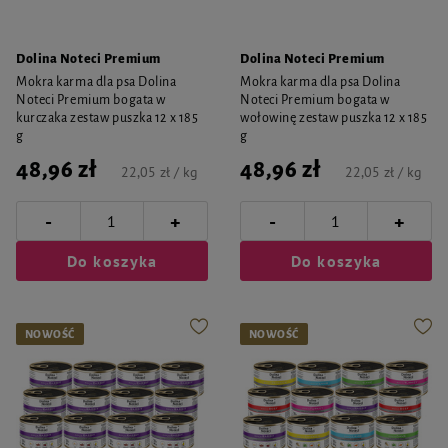
Dolina Noteci Premium
Dolina Noteci Premium
Mokra karma dla psa Dolina
Mokra karma dla psa Dolina
Noteci Premium bogata w
Noteci Premium bogata w
kurczaka zestaw puszka 12 x 185
wołowinę zestaw puszka 12 x 185
g
g
48,96 zł
48,96 zł
22,05 zł / kg
22,05 zł / kg
-
-
+
+
Do koszyka
Do koszyka
NOWOŚĆ
NOWOŚĆ