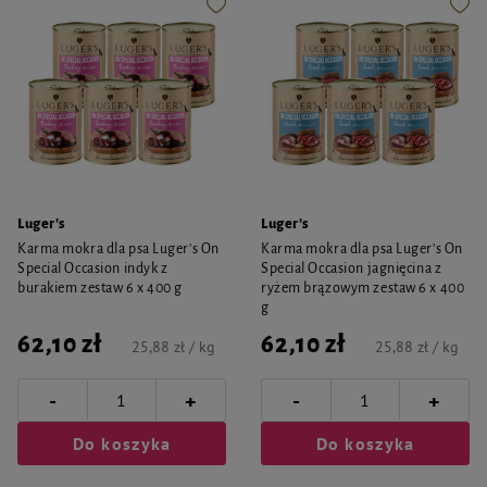
Luger's
Luger's
Karma mokra dla psa Luger's On
Karma mokra dla psa Luger's On
Special Occasion indyk z
Special Occasion jagnięcina z
burakiem zestaw 6 x 400 g
ryżem brązowym zestaw 6 x 400
g
62,10 zł
62,10 zł
25,88 zł / kg
25,88 zł / kg
-
-
+
+
Do koszyka
Do koszyka