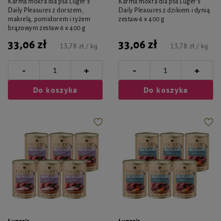
Karma mokra dla psa Luger's
Karma mokra dla psa Luger's
Daily Pleasures z dorszem,
Daily Pleasures z dzikiem i dynią
makrelą, pomidorem i ryżem
zestaw 6 x 400 g
brązowym zestaw 6 x 400 g
33,06 zł
33,06 zł
13,78 zł / kg
13,78 zł / kg
-
-
+
+
Do koszyka
Do koszyka