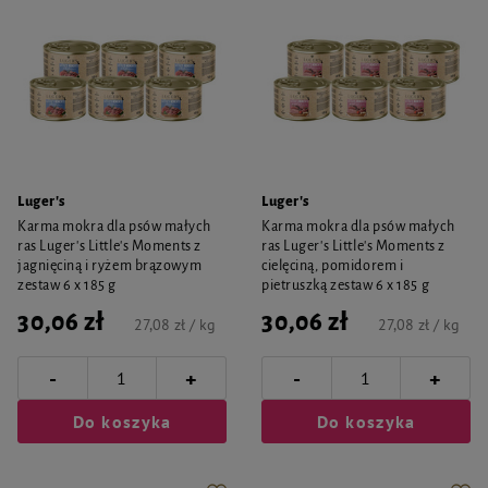
Luger's
Luger's
Karma mokra dla psów małych
Karma mokra dla psów małych
ras Luger's Little's Moments z
ras Luger's Little's Moments z
jagnięciną i ryżem brązowym
cielęciną, pomidorem i
zestaw 6 x 185 g
pietruszką zestaw 6 x 185 g
30,06 zł
30,06 zł
27,08 zł / kg
27,08 zł / kg
-
-
+
+
Do koszyka
Do koszyka