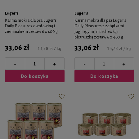
Luger's
Luger's
Karma mokra dla psa Luger's
Karma mokra dla psa Luger's
Daily Pleasures z wołowiną i
Daily Pleasures z żołądkami
ziemniakiem zestaw 6 x 400 g
jagnięcymi, marchewką i
pietruszką zestaw 6 x 400 g
33,06 zł
33,06 zł
13,78 zł / kg
13,78 zł / kg
-
-
+
+
Do koszyka
Do koszyka