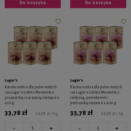
Do koszyka
Do koszyka
Luger's
Luger's
Karma mokra dla psów małych
Karma mokra dla psów małych
ras Luger's Little's Moments z
ras Luger's Little's Moments z
przepiórką i żurawiną zestaw 6 x
cielęciną, pomidorem i
400 g
pietruszką zestaw 6 x 400 g
33,78 zł
33,78 zł
14,08 zł / kg
14,08 zł / kg
-
-
+
+