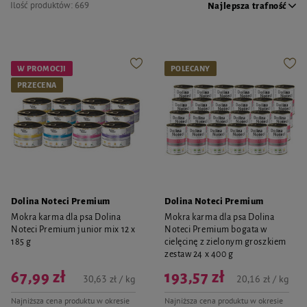
Ilość produktów:
669
Najlepsza trafność
W PROMOCJI
POLECANY
PRZECENA
Dolina Noteci Premium
Dolina Noteci Premium
Mokra karma dla psa Dolina
Mokra karma dla psa Dolina
Noteci Premium junior mix 12 x
Noteci Premium bogata w
185 g
cielęcinę z zielonym groszkiem
zestaw 24 x 400 g
67,99 zł
193,57 zł
30,63 zł / kg
20,16 zł / kg
Najniższa cena produktu w okresie
Najniższa cena produktu w okresie