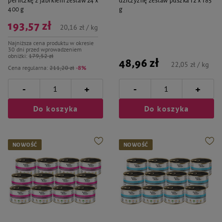
perliczkę z jabłkiem zestaw 24 x
dziczyznę zestaw puszka 12 x 185
400 g
g
193,57 zł
20,16 zł / kg
Najniższa cena produktu w okresie
30 dni przed wprowadzeniem
obniżki:
179,52 zł
48,96 zł
22,05 zł / kg
Cena regularna:
211,20 zł
-8%
-
-
+
+
Do koszyka
Do koszyka
NOWOŚĆ
NOWOŚĆ