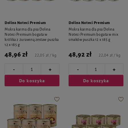
Dolina Noteci Premium
Dolina Noteci Premium
Mokra karma dla psa Dolina
Mokra karma dla psa Dolina
Noteci Premium bogata w
Noteci Premium bogata w mix
królika z żurawiną zestaw puszka
smaków puszka 12 x 185 g
12 x 185 g
48,96 zł
48,92 zł
22,05 zł / kg
22,04 zł / kg
-
-
+
+
Do koszyka
Do koszyka