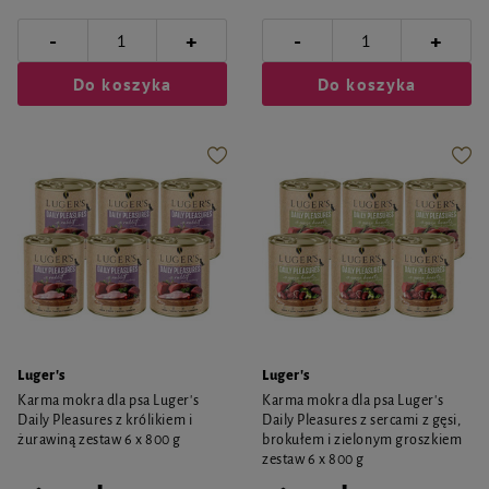
-
-
+
+
Do koszyka
Do koszyka
Luger's
Luger's
Karma mokra dla psa Luger's
Karma mokra dla psa Luger's
Daily Pleasures z królikiem i
Daily Pleasures z sercami z gęsi,
żurawiną zestaw 6 x 800 g
brokułem i zielonym groszkiem
zestaw 6 x 800 g