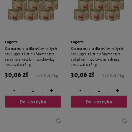
Luger's
Luger's
Karma mokra dla psów małych
Karma mokra dla psów małych
ras Luger's Little's Moments z
ras Luger's Little's Moments z
sercami z kaczki i marchewką
żołądkami wołowymi i dynią
zestaw 6 x 185 g
zestaw 6 x 185 g
30,06 zł
30,06 zł
27,08 zł / kg
27,08 zł / kg
-
-
+
+
Do koszyka
Do koszyka