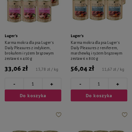
Luger's
Luger's
Karma mokra dla psa Luger's
Karma mokra dla psa Luger's
Daily Pleasures z indykiem,
Daily Pleasures z reniferem,
brokułem i ryżem brązowym
marchewką i ryżem brązowym
zestaw 6 x 400 g
zestaw 6 x 800 g
33,06 zł
56,04 zł
13,78 zł / kg
11,67 zł / kg
-
-
+
+
Do koszyka
Do koszyka