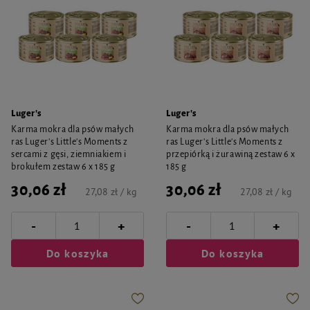
Luger's
Luger's
Karma mokra dla psów małych
Karma mokra dla psów małych
ras Luger's Little's Moments z
ras Luger's Little's Moments z
sercami z gęsi, ziemniakiem i
przepiórką i żurawiną zestaw 6 x
brokułem zestaw 6 x 185 g
185 g
30,06 zł
30,06 zł
27,08 zł / kg
27,08 zł / kg
-
-
+
+
Do koszyka
Do koszyka