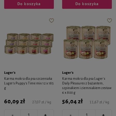
Do koszyka
Do koszyka
Luger's
Luger's
Karma mokra dla psa szczeniaka
Karma mokra dla psa Luger's
Luger's Puppy's Time mix 12 x 185
Daily Pleasures z bażantem,
g
szpinakiem i ziemniakiem zestaw
6 x 800 g
60,09 zł
56,04 zł
27,07 zł / kg
11,67 zł / kg
-
-
+
+