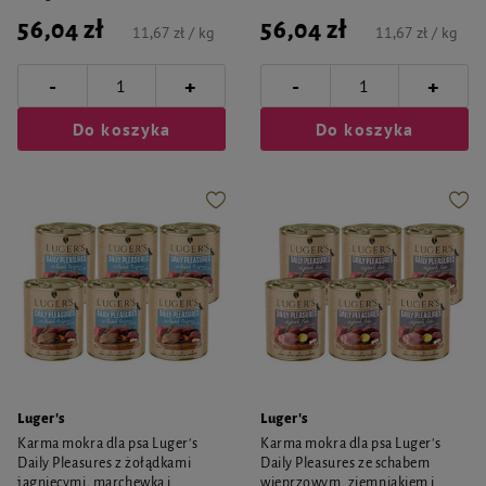
56,04 zł
56,04 zł
11,67 zł / kg
11,67 zł / kg
-
-
+
+
Do koszyka
Do koszyka
Luger's
Luger's
Karma mokra dla psa Luger's
Karma mokra dla psa Luger's
Daily Pleasures z żołądkami
Daily Pleasures ze schabem
jagnięcymi, marchewką i
wieprzowym, ziemniakiem i