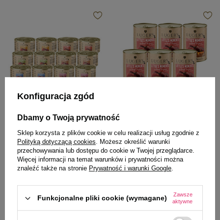
Konfiguracja zgód
Luger's
Luger's
Dbamy o Twoją prywatność
Karma mokra dla psów małych
Karma mokra dla psów małych
Sklep korzysta z plików cookie w celu realizacji usług zgodnie z
ras Luger's Little's Moments mix
ras Luger's Little's Moments z
Polityką dotyczącą cookies
. Możesz określić warunki
12 x 185 g
żołądkami wołowymi i dynią
przechowywania lub dostępu do cookie w Twojej przeglądarce.
zestaw 6 x 400 g
Więcej informacji na temat warunków i prywatności można
60,08 zł
33,78 zł
znaleźć także na stronie
Prywatność i warunki Google
.
27,06 zł / kg
14,08 zł / kg
-
-
+
+
Zawsze
Funkcjonalne pliki cookie (wymagane)
aktywne
Do koszyka
Do koszyka