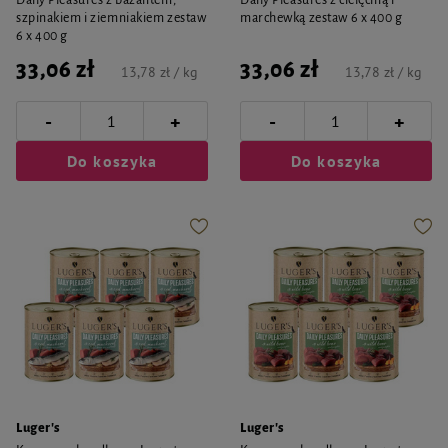
Daily Pleasures z bażantem,
Daily Pleasures z cielęciną i
szpinakiem i ziemniakiem zestaw
marchewką zestaw 6 x 400 g
6 x 400 g
33,06 zł
33,06 zł
13,78 zł / kg
13,78 zł / kg
-
-
+
+
Do koszyka
Do koszyka
Luger's
Luger's