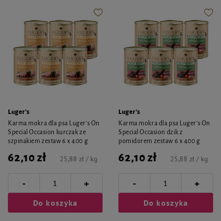
Luger's
Luger's
Karma mokra dla psa Luger's On
Karma mokra dla psa Luger's On
Special Occasion kurczak ze
Special Occasion dzik z
szpinakiem zestaw 6 x 400 g
pomidorem zestaw 6 x 400 g
62,10 zł
62,10 zł
25,88 zł / kg
25,88 zł / kg
-
-
+
+
Do koszyka
Do koszyka