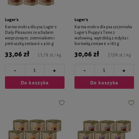
Luger's
Luger's
Karma mokra dla psa Luger's
Karma mokra dla psa szczeniaka
Daily Pleasures ze schabem
Luger's Puppy's Time z
wieprzowym, ziemniakiem i
wołowiną, wątróbką z indyka i
pietruszką zestaw 6 x 400 g
borówką zestaw 6 x 185 g
33,06 zł
30,06 zł
13,78 zł / kg
27,08 zł / kg
-
-
+
+
Do koszyka
Do koszyka