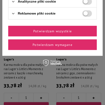
Analityczne pliki cookie
Reklamowe pliki cookie
Potwierdzam wszystkie
Potwierdzam wymagane
Luger's
Luger's
Karma mokra dla psów małych
Karma mokra dla psów małych
ras Luger's Little's Moments z
ras Luger's Little's Moments z
sercami z kaczki i marchewką
sercami z gęsi, ziemniakiem i
zestaw 6 x 400 g
brokułem zestaw 6 x 400 g
33,78 zł
33,78 zł
14,08 zł / kg
14,08 zł / kg
-
-
+
+