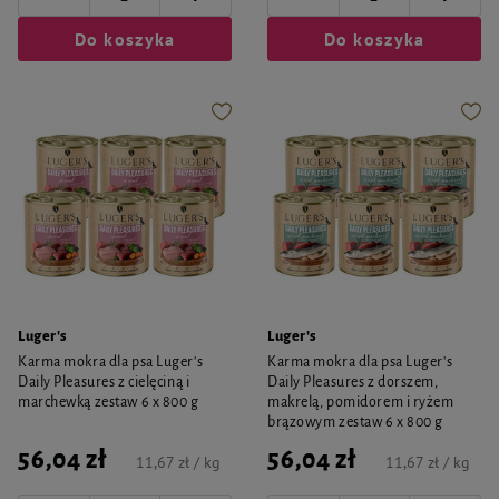
Do koszyka
Do koszyka
Luger's
Luger's
Karma mokra dla psa Luger's
Karma mokra dla psa Luger's
Daily Pleasures z cielęciną i
Daily Pleasures z dorszem,
marchewką zestaw 6 x 800 g
makrelą, pomidorem i ryżem
brązowym zestaw 6 x 800 g
56,04 zł
56,04 zł
11,67 zł / kg
11,67 zł / kg