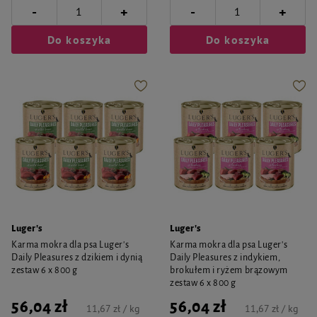
-
-
+
+
Do koszyka
Do koszyka
Luger's
Luger's
Karma mokra dla psa Luger's
Karma mokra dla psa Luger's
Daily Pleasures z dzikiem i dynią
Daily Pleasures z indykiem,
zestaw 6 x 800 g
brokułem i ryżem brązowym
zestaw 6 x 800 g
56,04 zł
56,04 zł
11,67 zł / kg
11,67 zł / kg