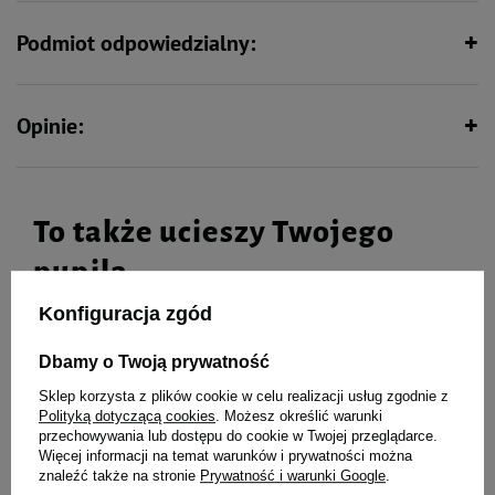
Zarówno skład, dobór surowców, jak i metoda produkcji czynią karmę Luger's
Daily Pleasures z bażantem, szpinakiem i ziemniakiem wyjątkowo smaczną i
Podmiot odpowiedzialny:
zdrową propozycją.
Opinie:
To także ucieszy Twojego
pupila
Konfiguracja zgód
Dbamy o Twoją prywatność
Karma mokra dla psa Luger's
Karma mokra dla psa Luger's
Daily Pleasures z reniferem,
Daily Pleasures z cielęciną i
Sklep korzysta z plików cookie w celu realizacji usług zgodnie z
marchewką i ryżem brązowym
marchewką zestaw 6 x 800 g
Polityką dotyczącą cookies
. Możesz określić warunki
zestaw 6 x 800 g
przechowywania lub dostępu do cookie w Twojej przeglądarce.
Więcej informacji na temat warunków i prywatności można
znaleźć także na stronie
Prywatność i warunki Google
.