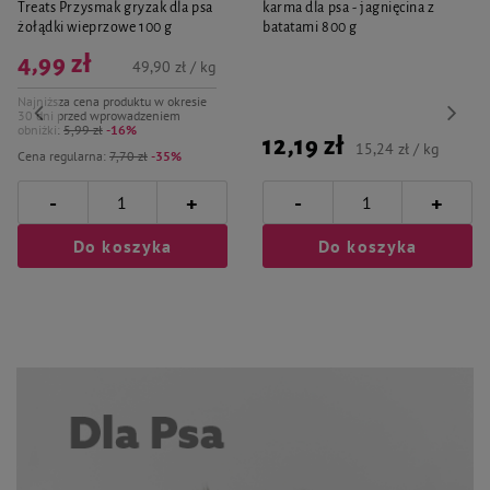
Treats Przysmak gryzak dla psa
karma dla psa - jagnięcina z
żołądki wieprzowe 100 g
batatami 800 g
4,99 zł
49,90 zł / kg
Najniższa cena produktu w okresie
30 dni przed wprowadzeniem
obniżki:
5,99 zł
-16%
12,19 zł
15,24 zł / kg
Cena regularna:
7,70 zł
-35%
-
-
+
+
Do koszyka
Do koszyka