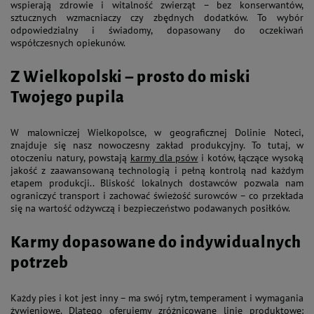
wspierają zdrowie i witalność zwierząt – bez konserwantów,
sztucznych wzmacniaczy czy zbędnych dodatków. To wybór
odpowiedzialny i świadomy, dopasowany do oczekiwań
współczesnych opiekunów.
Z Wielkopolski – prosto do miski
Twojego pupila
W malowniczej Wielkopolsce, w geograficznej Dolinie Noteci,
znajduje się nasz nowoczesny zakład produkcyjny. To tutaj, w
otoczeniu natury, powstają
karmy dla psów
i kotów, łączące wysoką
jakość z zaawansowaną technologią i pełną kontrolą nad każdym
etapem produkcji.. Bliskość lokalnych dostawców pozwala nam
ograniczyć transport i zachować świeżość surowców – co przekłada
się na wartość odżywczą i bezpieczeństwo podawanych posiłków.
Karmy dopasowane do indywidualnych
potrzeb
Każdy pies i kot jest inny – ma swój rytm, temperament i wymagania
żywieniowe. Dlatego oferujemy zróżnicowane linie produktowe: