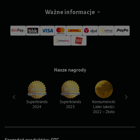
Ważne informacje
Nasze nagrody
ksy 2022
Superbrands
Superbrands
Konsumencki
Konsum
2024
2023
Lider Jakości
Lider Ja
2022 – Złoto
2022 – S
Sprzedaż produktów OTC