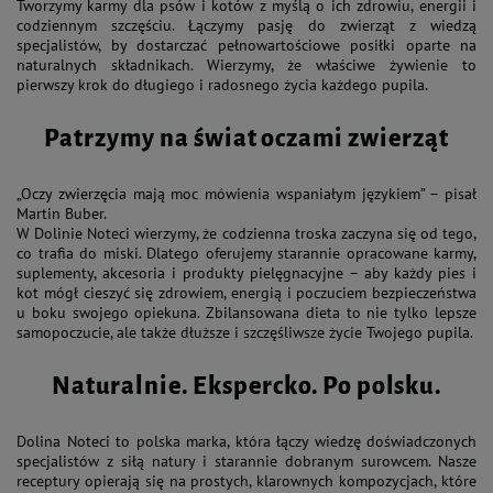
Tworzymy karmy dla psów i kotów z myślą o ich zdrowiu, energii i
codziennym szczęściu. Łączymy pasję do zwierząt z wiedzą
specjalistów, by dostarczać pełnowartościowe posiłki oparte na
naturalnych składnikach. Wierzymy, że właściwe żywienie to
pierwszy krok do długiego i radosnego życia każdego pupila.
Patrzymy na świat oczami zwierząt
„Oczy zwierzęcia mają moc mówienia wspaniałym językiem” – pisał
Martin Buber.
W Dolinie Noteci wierzymy, że codzienna troska zaczyna się od tego,
co trafia do miski. Dlatego oferujemy starannie opracowane karmy,
suplementy, akcesoria i produkty pielęgnacyjne – aby każdy pies i
kot mógł cieszyć się zdrowiem, energią i poczuciem bezpieczeństwa
u boku swojego opiekuna. Zbilansowana dieta to nie tylko lepsze
samopoczucie, ale także dłuższe i szczęśliwsze życie Twojego pupila.
Naturalnie. Ekspercko. Po polsku.
Dolina Noteci to polska marka, która łączy wiedzę doświadczonych
specjalistów z siłą natury i starannie dobranym surowcem. Nasze
receptury opierają się na prostych, klarownych kompozycjach, które