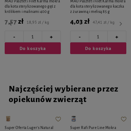
MAU Pasztet i Filet Karma mokra
MAU Pasztet i Filet Karma mokra
dla kota sterylizowanego gęś z
dla kota sterylizowanego kaczka
królikiem i malinami 400 g
z żurawiną i melisą 85 g
7,57 zł
4,03 zł
18,93 zł / kg
47,41 zł / kg
-
-
+
+
Do koszyka
Do koszyka
Najczęściej wybierane przez
opiekunów zwierząt
Super Oferta Luger's Natural
Super Rafi Pure Line Mokra