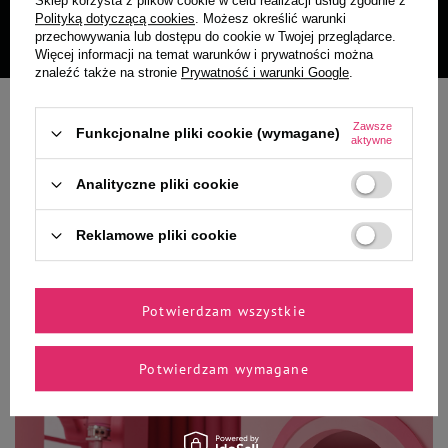
Sklep korzysta z plików cookie w celu realizacji usług zgodnie z
Czytaj więcej
Polityką dotyczącą cookies
. Możesz określić warunki
przechowywania lub dostępu do cookie w Twojej przeglądarce.
Więcej informacji na temat warunków i prywatności można
znaleźć także na stronie
Prywatność i warunki Google
.
Najczęściej kupowane dla PSA
Zawsze
Funkcjonalne pliki cookie (wymagane)
aktywne
Najczęściej kupowane dla
Analityczne pliki cookie
KOTA
Reklamowe pliki cookie
Potwierdzam wszystkie
Potwierdzam wymagane