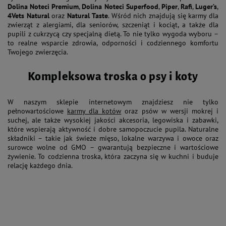
Dolina Noteci Premium
,
Dolina Noteci Superfood
,
Piper
,
Rafi
,
Luger’s
,
4Vets Natural
oraz
Natural Taste
. Wśród nich znajdują się karmy dla
zwierząt z alergiami, dla seniorów, szczeniąt i kociąt, a także dla
pupili z cukrzycą czy specjalną dietą. To nie tylko wygoda wyboru –
to realne wsparcie zdrowia, odporności i codziennego komfortu
Twojego zwierzęcia.
Kompleksowa troska o psy i koty
W naszym sklepie internetowym znajdziesz nie tylko
pełnowartościowe
karmy dla kotów
oraz psów w wersji mokrej i
suchej, ale także wysokiej jakości akcesoria, legowiska i zabawki,
które wspierają aktywność i dobre samopoczucie pupila. Naturalne
składniki – takie jak świeże mięso, lokalne warzywa i owoce oraz
surowce wolne od GMO – gwarantują bezpieczne i wartościowe
żywienie. To codzienna troska, która zaczyna się w kuchni i buduje
relację każdego dnia.