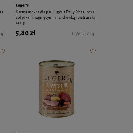
Luger's
s z
Karma mokra dla psa Luger's Daily Pleasures z
żołądkami jagnięcymi, marchewką i pietruszką
400 g
5,80 zł
kg
14,50 zł / kg