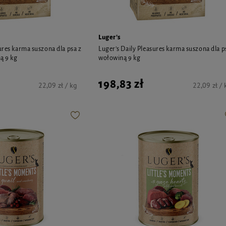
Luger's
ures karma suszona dla psa z
Luger’s Daily Pleasures karma suszona dla p
ą 9 kg
wołowiną 9 kg
198,83 zł
22,09 zł / kg
22,09 zł / 