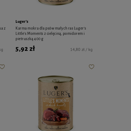
Luger's
sa z
Karma mokra dla psów małych ras Luger's
Little's Moments z cielęciną, pomidorem i
pietruszką 400 g
5,92 zł
kg
14,80 zł / kg