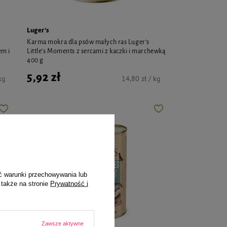
Luger's
Karma mokra dla psów małych ras Luger's
em i
Little's Moments z sercami z kaczki i marchewką
400 g
5,92 zł
kg
14,80 zł / kg
ć warunki przechowywania lub
 także na stronie
Prywatność i
Zawsze aktywne