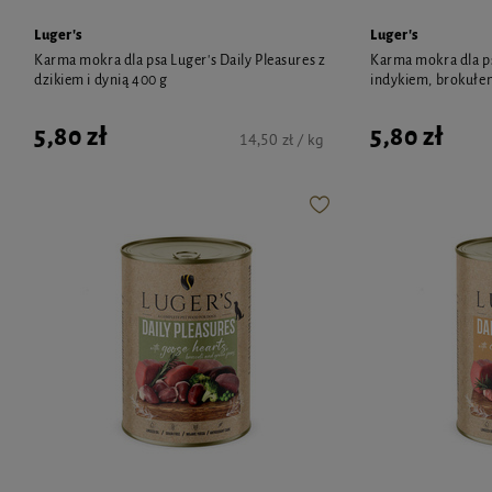
Luger's
Luger's
Karma mokra dla psa Luger's Daily Pleasures z
Karma mokra dla ps
dzikiem i dynią 400 g
indykiem, brokułe
5,80 zł
5,80 zł
14,50 zł / kg