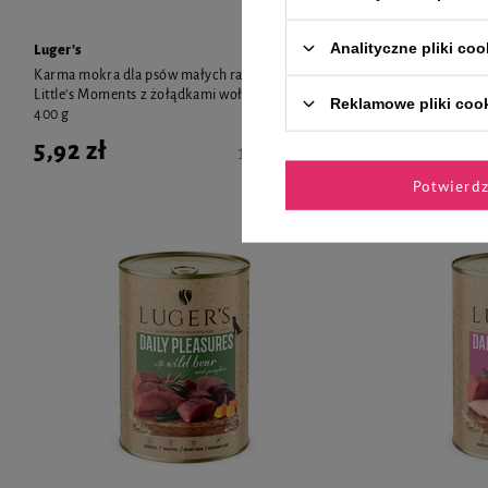
Analityczne pliki coo
Luger's
Luger's
Karma mokra dla psów małych ras Luger's
Karma mokra dla ps
Little's Moments z żołądkami wołowymi i dynią
bażantem, szpinak
Reklamowe pliki coo
400 g
5,92 zł
5,80 zł
14,80 zł / kg
Potwierd