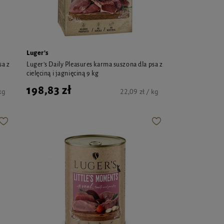
Luger's
sa z
Luger’s Daily Pleasures karma suszona dla psa z
cielęciną i jagnięciną 9 kg
198,83 zł
kg
22,09 zł / kg