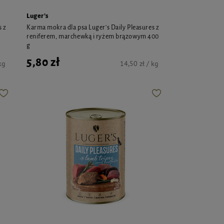
Luger's
s z
Karma mokra dla psa Luger's Daily Pleasures z
reniferem, marchewką i ryżem brązowym 400
g
5,80 zł
kg
14,50 zł / kg