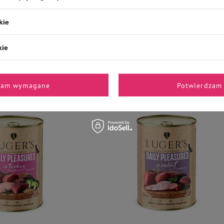
kie
Luger's
a Luger's Daily Pleasures z
Karma mokra dla psa Luger's Daily Pleasure
iem i ziemniakiem 400 g
cielęciną i marchewką 400 g
kie
5,80 zł
14,50 zł / kg
14,50 zł / 
zam wymagane
Potwierdzam 