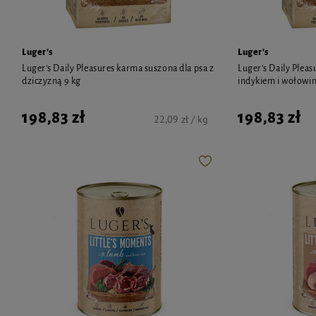
Luger's
Luger's
Luger’s Daily Pleasures karma suszona dla psa z
Luger’s Daily Pleas
dziczyzną 9 kg
indykiem i wołowin
198,83 zł
198,83 zł
22,09 zł / kg