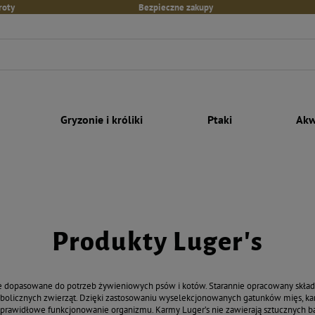
roty
Bezpieczne zakupy
Gryzonie i króliki
Ptaki
Akw
Produkty Luger's
ie dopasowane do potrzeb żywieniowych psów i kotów. Starannie opracowany skład
bolicznych zwierząt. Dzięki zastosowaniu wyselekcjonowanych gatunków mięs, ka
 prawidłowe funkcjonowanie organizmu. Karmy Luger’s nie zawierają sztucznych b