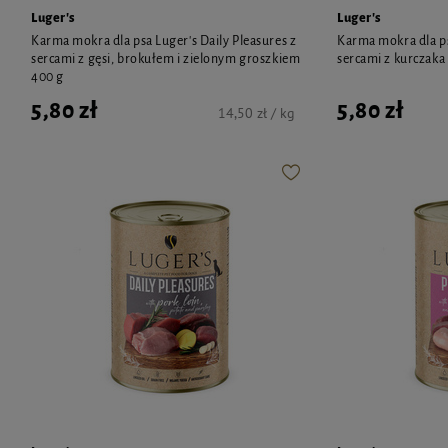
Luger's
Luger's
Karma mokra dla psa Luger's Daily Pleasures z
Karma mokra dla ps
sercami z gęsi, brokułem i zielonym groszkiem
sercami z kurczaka
400 g
5,80 zł
5,80 zł
14,50 zł / kg