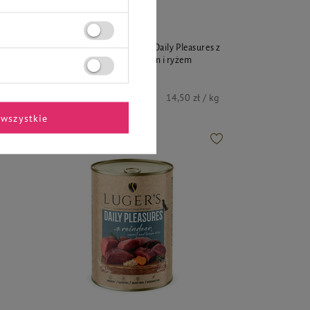
Luger's
s z
Karma mokra dla psa Luger's Daily Pleasures z
dorszem, makrelą, pomidorem i ryżem
brązowym 400 g
5,80 zł
kg
14,50 zł / kg
wszystkie