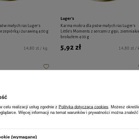
Luger's
sów małych ras Luger's
Karma mokra dla psów małych ras Luger's
przepiórką i żurawiną 400 g
Little's Moments z sercami z gęsi, ziemniaki
brokułem 400 g
5,92 zł
14,80 zł / kg
14,80 zł / 
ość
w celu realizacji usług zgodnie z
Polityką dotyczącą cookies
. Możesz określi
eglądarce. Więcej informacji na temat warunków i prywatności można znaleźć
cookie (wymagane)