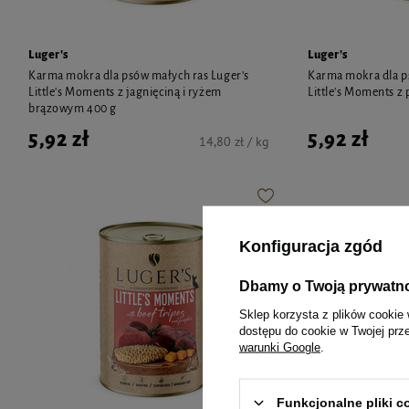
Luger's
Luger's
Karma mokra dla psów małych ras Luger's
Karma mokra dla p
Little's Moments z jagnięciną i ryżem
Little's Moments z 
brązowym 400 g
5,92 zł
5,92 zł
14,80 zł / kg
Konfiguracja zgód
Dbamy o Twoją prywatn
Sklep korzysta z plików cookie 
dostępu do cookie w Twojej prz
warunki Google
.
Funkcjonalne pliki 