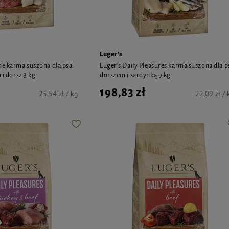
Luger's
me karma suszona dla psa
Luger’s Daily Pleasures karma suszona dla p
 i dorsz 3 kg
dorszem i sardynką 9 kg
198,83 zł
25,54 zł / kg
22,09 zł / 