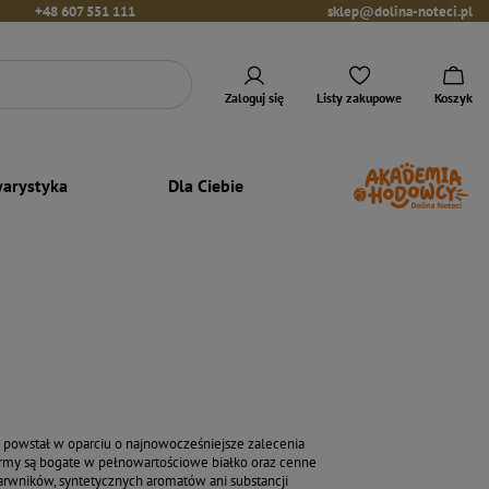
+48 607 551 111
sklep@dolina-noteci.pl
Zaloguj się
Listy zakupowe
Koszyk
arystyka
Dla Ciebie
 powstał w oparciu o najnowocześniejsze zalecenia
rmy są bogate w pełnowartościowe białko oraz cenne
arwników, syntetycznych aromatów ani substancji