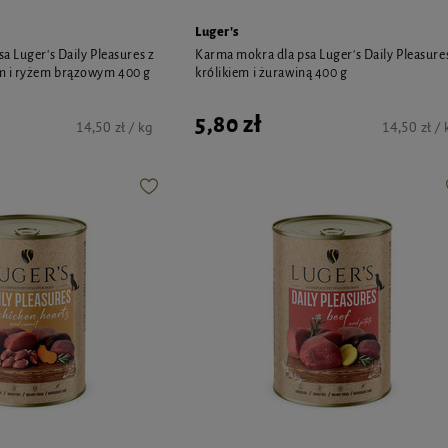
Luger's
a Luger's Daily Pleasures z
Karma mokra dla psa Luger's Daily Pleasure
m i ryżem brązowym 400 g
królikiem i żurawiną 400 g
5,80 zł
14,50 zł / kg
14,50 zł / 