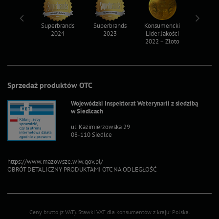
ksy 2022
Superbrands
Superbrands
Konsumencki
Konsum
2024
2023
Lider Jakości
Lider Ja
2022 – Złoto
2022 – S
Sprzedaż produktów OTC
Wojewódzki Inspektorat Weterynarii z siedzibą
w Siedlcach
ul. Kazimierzowska 29
08-110 Siedlce
https://www.mazowsze.wiw.gov.pl/
OBRÓT DETALICZNY PRODUKTAMI OTC NA ODLEGŁOŚĆ
Ceny brutto (z VAT).
Stawki VAT dla konsumentów z kraju:
Polska
.