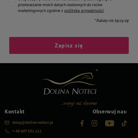
przetwarzanie moich danych osobowych do celów
polityką prywatności
marketingowych zgodnie z
* Rabaty nie łączą się
Zapisz się
Kontakt
Obserwuj nas:
sklep@dolina-noteci.pl
+ 48 607 551 111