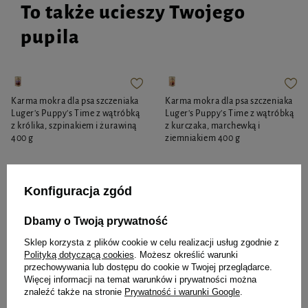
To także ucieszy Twojego
pupila
Karma mokra dla psa szczeniaka
Karma mokra dla psa szczeniaka
Luger's Puppy's Time z wątróbką
Luger's Puppy's Time z wątróbką
z królika, szpinakiem i żurawiną
z kurczaka, marchewką i
400 g
ziemniakiem 400 g
Konfiguracja zgód
7,46 zł
7,46 zł
18,65 zł / kg
18,65 zł / kg
Dbamy o Twoją prywatność
-
-
+
+
Sklep korzysta z plików cookie w celu realizacji usług zgodnie z
Do koszyka
Do koszyka
Polityką dotyczącą cookies
. Możesz określić warunki
przechowywania lub dostępu do cookie w Twojej przeglądarce.
Więcej informacji na temat warunków i prywatności można
znaleźć także na stronie
Prywatność i warunki Google
.