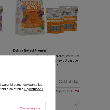
Dolina Noteci Premium
ium
Karma suszona dla psa Dolina Noteci Premium
re
kaczka 9 kg + gratis 2 x Smart Chews Digestive
Harmony wspierające trawienie
199,00 zł
kg
22,11 zł / kg
ć warunki przechowywania lub
 także na stronie
Prywatność i
-9%
Najniższa cena z 30 dni przed obniżką
218,98 zł
-9%
NOWOŚĆ
Zawsze aktywne