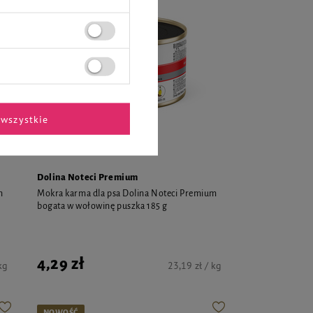
wszystkie
Dolina Noteci Premium
m
Mokra karma dla psa Dolina Noteci Premium
bogata w wołowinę puszka 185 g
4,29 zł
kg
23,19 zł / kg
NOWOŚĆ