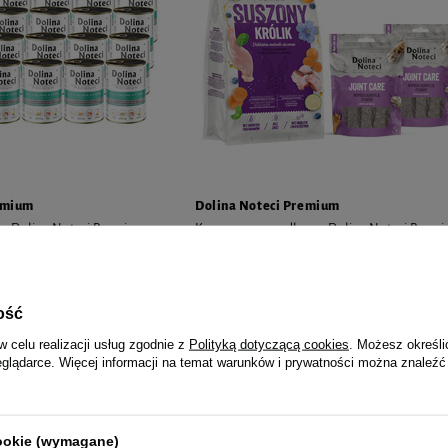
emium
Dolina Noteci Premium
sa Dolina Noteci Premium
Karma suszona dla psa Dolina Noteci Prem
z jabłkiem zestaw 24 x 400 g
królik 9 kg + gratis 2 x Smart Chews Joint Ca
wspomagające stawy
20,16 zł / kg
ość
199,00 zł
22,11 zł / 
tu w okresie 30 dni przed
w celu realizacji usług zgodnie z
Polityką dotyczącą cookies
. Możesz określi
ki:
179,52 zł
eglądarce. Więcej informacji na temat warunków i prywatności można znaleźć
20 zł
-8%
Najniższa cena z 30 dni przed obniżką
218,98 zł
NOWOŚĆ
cookie (wymagane)