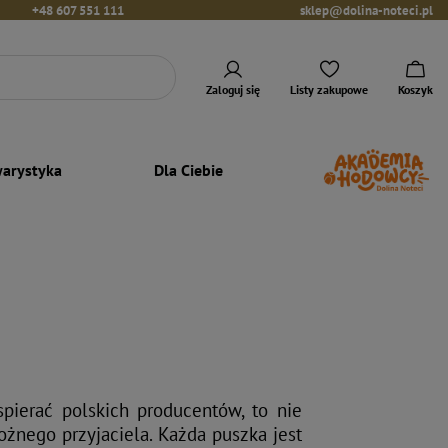
+48 607 551 111
sklep@dolina-noteci.pl
Zaloguj się
Listy zakupowe
Koszyk
arystyka
Dla Ciebie
pierać polskich producentów, to nie
ożnego przyjaciela. Każda puszka jest