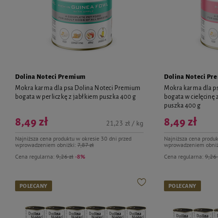
Dolina Noteci Premium
Dolina Noteci Pr
Mokra karma dla psa Dolina Noteci Premium
Mokra karma dla p
bogata w perliczkę z jabłkiem puszka 400 g
bogata w cielęcinę
puszka 400 g
8,49 zł
8,49 zł
21,23 zł / kg
Najniższa cena produktu w okresie 30 dni przed
Najniższa cena produk
wprowadzeniem obniżki:
7,87 zł
wprowadzeniem obniż
Cena regularna:
9,26 zł
-8%
Cena regularna:
9,26 
POLECANY
POLECANY