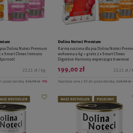
emium
Dolina Noteci Premium
 psa Dolina Noteci Premium
Karma suszona dla psa Dolina Noteci Prem
s 2 x Smart Chews Immuno
wołowina 9 kg + gratis 2 x Smart Chews
odporność
Digestive Harmony wspierające trawienie
199,00 zł
22,11 zł / kg
22,11 zł / 
ni przed obniżką
218,98 zł
-9%
Najniższa cena z 30 dni przed obniżką
218,98 zł
NASZ BESTSELLER
NASZ BESTSELLER
POLECANY