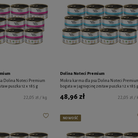
emium
Dolina Noteci Premium
sa Dolina Noteci Premium
Mokra karma dla psa Dolina Noteci Premiu
staw puszka 12 x 185 g
bogata w jagnięcinę zestaw puszka 12 x 185 
48,96 zł
22,05 zł / kg
22,05 zł / 
NOWOŚĆ