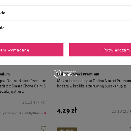
kie
kie
zam wymagane
Potwierdzam 
emium
Dolina Noteci Premium
 psa Dolina Noteci Premium
Mokra karma dla psa Dolina Noteci Premiu
ratis 2 x Smart Chews Calm &
bogata w królika z żurawiną puszka 185 g
edukcję stresu
22,11 zł / kg
4,29 zł
23,19 zł / 
ni przed obniżką
218,98 zł
-9%
NOWOŚĆ