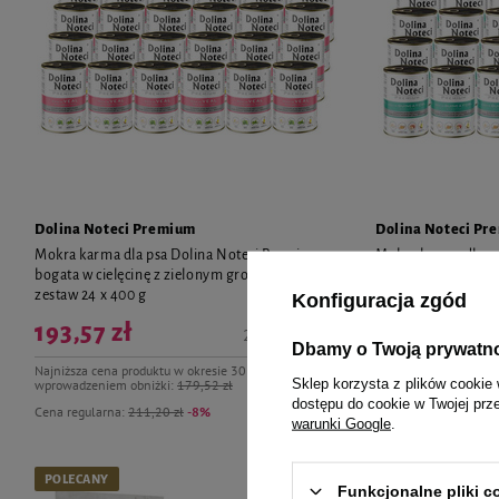
Dolina Noteci Premium
Dolina Noteci Pr
Mokra karma dla psa Dolina Noteci Premium
Mokra karma dla p
bogata w cielęcinę z zielonym groszkiem
bogata w perliczkę 
zestaw 24 x 400 g
Konfiguracja zgód
193,57 zł
193,57 zł
20,16 zł / kg
Dbamy o Twoją prywatn
Najniższa cena produktu w okresie 30 dni przed
Najniższa cena produk
Sklep korzysta z plików cookie 
wprowadzeniem obniżki:
179,52 zł
wprowadzeniem obniż
dostępu do cookie w Twojej prz
Cena regularna:
211,20 zł
-8%
Cena regularna:
211,
warunki Google
.
POLECANY
POLECANY
Funkcjonalne pliki 