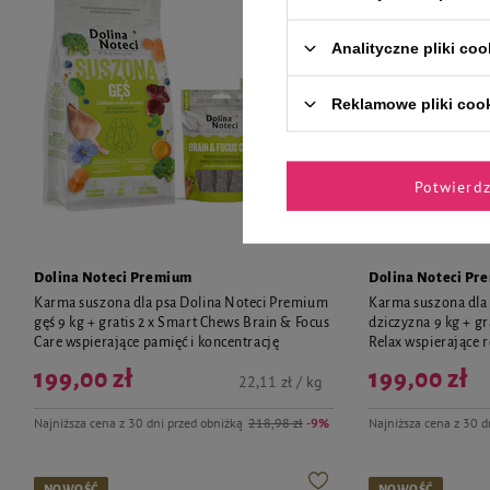
Analityczne pliki coo
Reklamowe pliki coo
Potwierd
Dolina Noteci Premium
Dolina Noteci Pr
Karma suszona dla psa Dolina Noteci Premium
Karma suszona dla
gęś 9 kg + gratis 2 x Smart Chews Brain & Focus
dziczyzna 9 kg + g
Care wspierające pamięć i koncentrację
Relax wspierające r
199,00 zł
199,00 zł
22,11 zł / kg
Najniższa cena z 30 dni przed obniżką
218,98 zł
-9%
Najniższa cena z 30 d
NOWOŚĆ
NOWOŚĆ