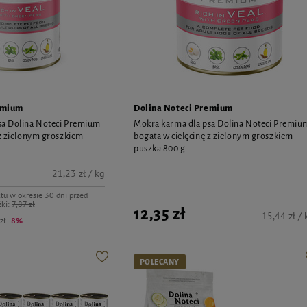
emium
Dolina Noteci Premium
sa Dolina Noteci Premium
Mokra karma dla psa Dolina Noteci Premiu
 z zielonym groszkiem
bogata w cielęcinę z zielonym groszkiem
puszka 800 g
21,23 zł / kg
tu w okresie 30 dni przed
ki:
7,87 zł
12,35 zł
15,44 zł / 
zł
-8%
POLECANY