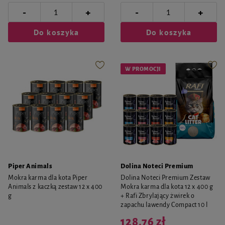
-
-
+
+
Do koszyka
Do koszyka
W PROMOCJI
Piper Animals
Dolina Noteci Premium
Mokra karma dla kota Piper
Dolina Noteci Premium Zestaw
Animals z kaczką zestaw 12 x 400
Mokra karma dla kota 12 x 400 g
g
+ Rafi Zbrylający żwirek o
zapachu lawendy Compact 10 l
128,76 zł