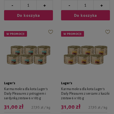
-
-
+
+
Do koszyka
Do koszyka
W PROMOCJI
W PROMOCJI
Luger's
Luger's
Karma mokra dla kota Luger's
Karma mokra dla kota Luger's
Daily Pleasures z pstrągiem i
Daily Pleasures z sercami z kaczki
sardynką zestaw 6 x 185 g
zestaw 6 x 185 g
31,00 zł
31,00 zł
27,93 zł / kg
27,93 zł / kg