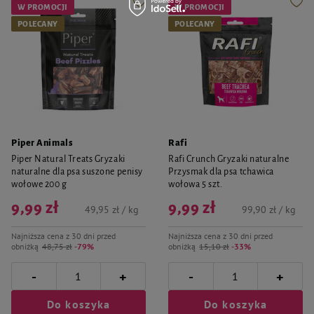
W PROMOCJI
W PROMOCJI
POLECANY
POLECANY
Piper Animals
Rafi
Piper Natural Treats Gryzaki
Rafi Crunch Gryzaki naturalne
naturalne dla psa suszone penisy
Przysmak dla psa tchawica
wołowe 200 g
wołowa 5 szt.
9,99 zł
9,99 zł
49,95 zł / kg
99,90 zł / kg
Najniższa cena z 30 dni przed
Najniższa cena z 30 dni przed
obniżką
48,75 zł
-79%
obniżką
15,10 zł
-33%
-
-
+
+
Do koszyka
Do koszyka