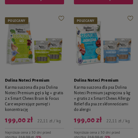
POLECANY
POLECANY
Dolina Noteci Premium
Dolina Noteci Premium
Karma suszona dla psa Dolina
Karma suszona dla psa Dolina
Noteci Premium gęś 9 kg + gratis
Noteci Premium jagnięcina 9 kg
2 x Smart Chews Brain & Focus
+ gratis 2 x Smart Chews Allergy
Care wspierające pamięć i
Relief dla psa ze skłonnościami
koncentrację
do alergii
199,00 zł
199,00 zł
22,11 zł / kg
22,11 zł / kg
Najniższa cena z 30 dni przed
Najniższa cena z 30 dni przed
obniżką
218,98 zł
-9%
obniżką
218,98 zł
-9%