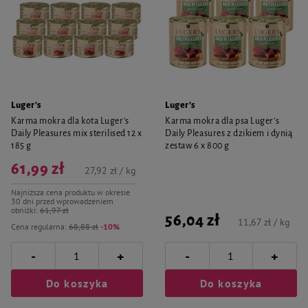
Luger's
Luger's
Karma mokra dla kota Luger's
Karma mokra dla psa Luger's
Daily Pleasures mix sterilised 12 x
Daily Pleasures z dzikiem i dynią
185 g
zestaw 6 x 800 g
61,99 zł
27,92 zł / kg
Najniższa cena produktu w okresie
30 dni przed wprowadzeniem
obniżki:
61,97 zł
56,04 zł
11,67 zł / kg
Cena regularna:
68,88 zł
-10%
-
-
+
+
Do koszyka
Do koszyka