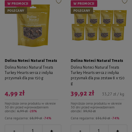
W PROMOCJI
W PROMOCJI
POLECANY
POLECANY
Dolina Noteci Natural Treats
Dolina Noteci Natural Treats
Dolina Noteci Natural Treats
Dolina Noteci Natural Treats
Turkey Hearts serca z indyka
Turkey Hearts serca z indyka
przysmak dla psa 150 g
przysmak dla psa zestaw 8 x 150
g
4,99 zł
39,92 zł
33,27 zł / kg
Najniższa cena produktu w okresie
Najniższa cena produktu w okresie
30 dni przed wprowadzeniem
30 dni przed wprowadzeniem
obniżki:
6,99 zł
-28%
obniżki:
39,92 zł
Cena regularna:
18,99 zł
-74%
Cena regularna:
151,92 zł
-74%
-
-
+
+