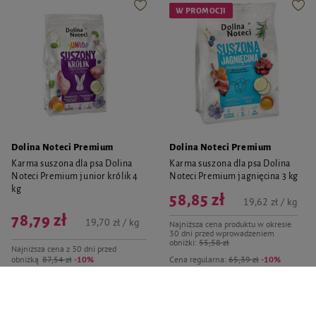
W PROMOCJI
Dolina Noteci Premium
Dolina Noteci Premium
Karma suszona dla psa Dolina
Karma suszona dla psa Dolina
Noteci Premium junior królik 4
Noteci Premium jagnięcina 3 kg
kg
58,85 zł
19,62 zł / kg
78,79 zł
19,70 zł / kg
Najniższa cena produktu w okresie
30 dni przed wprowadzeniem
obniżki:
55,58 zł
Najniższa cena z 30 dni przed
obniżką
87,54 zł
-10%
Cena regularna:
65,39 zł
-10%
-
-
+
+