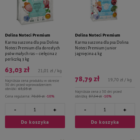
Dolina Noteci Premium
Dolina Noteci Premium
Karma suszona dla psa Dolina
Karma suszona dla psa Dolina
Noteci Premium dla dorosłych
Noteci Premium junior
psów małych ras – cielęcina z
jagnięcina 4 kg
perliczką 3 kg
63,03 zł
21,01 zł / kg
78,79 zł
19,70 zł / kg
Najniższa cena produktu w okresie
30 dni przed wprowadzeniem
obniżki:
63,03 zł
Najniższa cena z 30 dni przed
Cena regularna:
70,03 zł
-10%
obniżką
87,54 zł
-10%
-
-
+
+
Do koszyka
Do koszyka