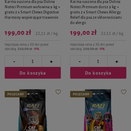
Karma suszona dla psa Dolina
Karma suszona dla psa Dolina
Noteci Premium wołowina 9 kg +
Noteci Premium dorsz 9 kg +
gratis 2 x Smart Chews Digestive
gratis 2 x Smart Chews Allergy
Harmony wspierające trawienie
Relief dla psa ze skłonnościami
do alergii
199,00 zł
199,00 zł
22,11 zł / kg
22,11 zł / kg
Najniższa cena z 30 dni przed
Najniższa cena z 30 dni przed
obniżką
218,98 zł
-9%
obniżką
218,98 zł
-9%
-
-
+
+
Do koszyka
Do koszyka
POLECANY
POLECANY