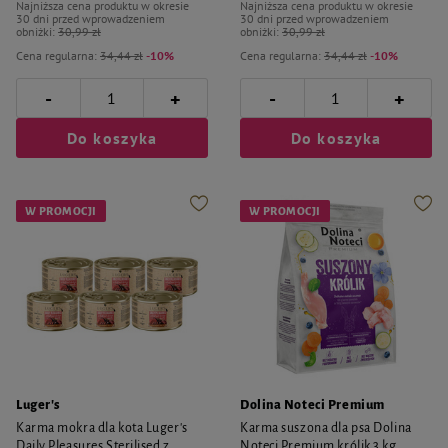
Najniższa cena produktu w okresie
Najniższa cena produktu w okresie
30 dni przed wprowadzeniem
30 dni przed wprowadzeniem
obniżki:
30,99 zł
obniżki:
30,99 zł
Cena regularna:
34,44 zł
-10%
Cena regularna:
34,44 zł
-10%
-
-
+
+
Do koszyka
Do koszyka
W PROMOCJI
W PROMOCJI
Luger's
Dolina Noteci Premium
Karma mokra dla kota Luger's
Karma suszona dla psa Dolina
Daily Pleasures Sterilised z
Noteci Premium królik 3 kg