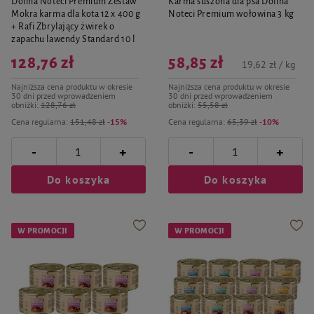
Dolina Noteci Premium Zestaw
Karma suszona dla psa Dolina
Mokra karma dla kota 12 x 400 g
Noteci Premium wołowina 3 kg
+ Rafi Zbrylający żwirek o
zapachu lawendy Standard 10 l
128,76 zł
58,85 zł
19,62 zł / kg
Najniższa cena produktu w okresie
Najniższa cena produktu w okresie
30 dni przed wprowadzeniem
30 dni przed wprowadzeniem
obniżki:
128,76 zł
obniżki:
55,58 zł
Cena regularna:
151,48 zł
-15%
Cena regularna:
65,39 zł
-10%
-
-
+
+
Do koszyka
Do koszyka
W PROMOCJI
W PROMOCJI