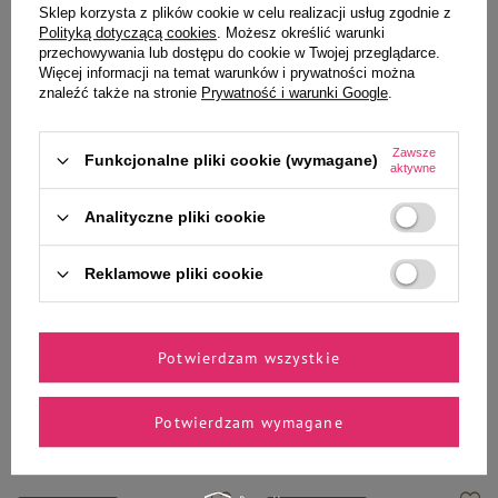
Sklep korzysta z plików cookie w celu realizacji usług zgodnie z
Polityką dotyczącą cookies
. Możesz określić warunki
przechowywania lub dostępu do cookie w Twojej przeglądarce.
Więcej informacji na temat warunków i prywatności można
znaleźć także na stronie
Prywatność i warunki Google
.
Zawsze
Funkcjonalne pliki cookie (wymagane)
aktywne
Rafi
Piper Animals
Rafi Crunch Gryzaki naturalne
Piper Natural Treats Gryzaki
Analityczne pliki cookie
Przysmak dla psa szyje kacze 200
naturalne dla psa suszone szyje
g
kacze 200 g
9,99 zł
9,99 zł
Reklamowe pliki cookie
49,95 zł / kg
49,95 zł / kg
Najniższa cena z 30 dni przed
Najniższa cena z 30 dni przed
obniżką
18,13 zł
-44%
obniżką
19,43 zł
-48%
Potwierdzam wszystkie
-
-
+
+
Potwierdzam wymagane
Do koszyka
Do koszyka