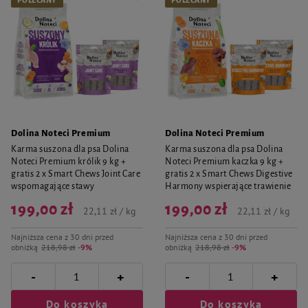
POLECANY
POLECANY
Dolina Noteci Premium
Dolina Noteci Premium
Karma suszona dla psa Dolina
Karma suszona dla psa Dolina
Noteci Premium królik 9 kg +
Noteci Premium kaczka 9 kg +
gratis 2 x Smart Chews Joint Care
gratis 2 x Smart Chews Digestive
wspomagające stawy
Harmony wspierające trawienie
199,00 zł
199,00 zł
22,11 zł / kg
22,11 zł / kg
Najniższa cena z 30 dni przed
Najniższa cena z 30 dni przed
obniżką
218,98 zł
-9%
obniżką
218,98 zł
-9%
-
-
+
+
Do koszyka
Do koszyka