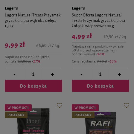
Luger's
Luger's
Luger's Natural Treats Przysmak
Super Oferta Luger's Natural
gryzak dla psa wątroba cielęca
Treats Przysmak gryzak dla psa
150 g
żołądki wieprzowe 100 g
4,99 zł
49,90 zł / kg
9,99 zł
66,60 zł / kg
Najniższa cena produktu w okresie
30 dni przed wprowadzeniem
obniżki:
5,99 zł
-16%
Najniższa cena z 30 dni przed
obniżką
13,86 zł
-27%
Cena regularna:
7,70 zł
-35%
-
-
+
+
Do koszyka
Do koszyka
W PROMOCJI
W PROMOCJI
POLECANY
POLECANY