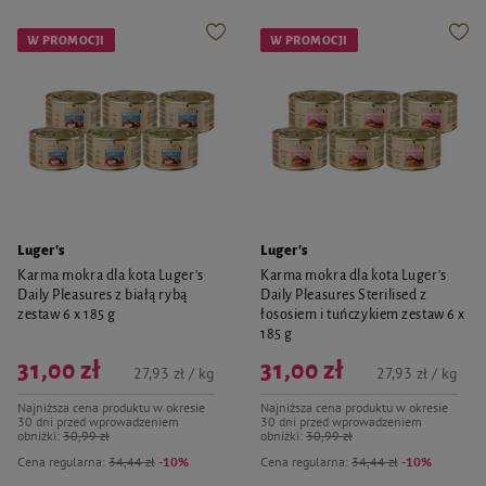
W PROMOCJI
W PROMOCJI
Luger's
Luger's
Karma mokra dla kota Luger's
Karma mokra dla kota Luger's
Daily Pleasures z białą rybą
Daily Pleasures Sterilised z
zestaw 6 x 185 g
łososiem i tuńczykiem zestaw 6 x
185 g
31,00 zł
31,00 zł
27,93 zł / kg
27,93 zł / kg
Najniższa cena produktu w okresie
Najniższa cena produktu w okresie
30 dni przed wprowadzeniem
30 dni przed wprowadzeniem
obniżki:
30,99 zł
obniżki:
30,99 zł
Cena regularna:
34,44 zł
-10%
Cena regularna:
34,44 zł
-10%