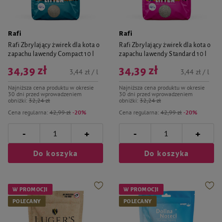
Rafi
Rafi
Rafi Zbrylający żwirek dla kota o
Rafi Zbrylający żwirek dla kota o
zapachu lawendy Compact 10 l
zapachu lawendy Standard 10 l
34,39 zł
34,39 zł
3,44 zł / l
3,44 zł / l
Najniższa cena produktu w okresie
Najniższa cena produktu w okresie
30 dni przed wprowadzeniem
30 dni przed wprowadzeniem
obniżki:
32,24 zł
obniżki:
32,24 zł
Cena regularna:
42,99 zł
-20%
Cena regularna:
42,99 zł
-20%
-
-
+
+
Do koszyka
Do koszyka
W PROMOCJI
W PROMOCJI
POLECANY
POLECANY