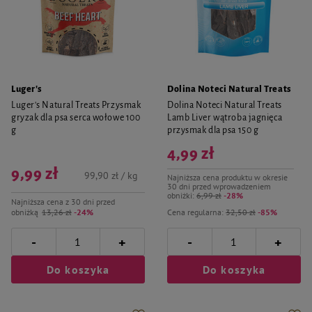
Luger's
Dolina Noteci Natural Treats
Luger's Natural Treats Przysmak
Dolina Noteci Natural Treats
gryzak dla psa serca wołowe 100
Lamb Liver wątroba jagnięca
g
przysmak dla psa 150 g
4,99 zł
9,99 zł
99,90 zł / kg
Najniższa cena produktu w okresie
30 dni przed wprowadzeniem
obniżki:
6,99 zł
-28%
Najniższa cena z 30 dni przed
obniżką
13,26 zł
-24%
Cena regularna:
32,50 zł
-85%
-
-
+
+
Do koszyka
Do koszyka