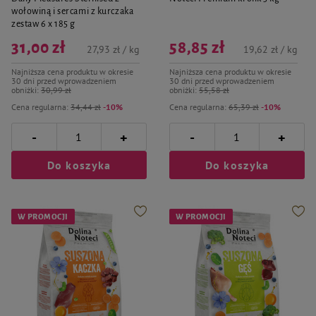
wołowiną i sercami z kurczaka
zestaw 6 x 185 g
31,00 zł
58,85 zł
27,93 zł / kg
19,62 zł / kg
Najniższa cena produktu w okresie
Najniższa cena produktu w okresie
30 dni przed wprowadzeniem
30 dni przed wprowadzeniem
obniżki:
30,99 zł
obniżki:
55,58 zł
Cena regularna:
34,44 zł
-10%
Cena regularna:
65,39 zł
-10%
-
-
+
+
Do koszyka
Do koszyka
W PROMOCJI
W PROMOCJI