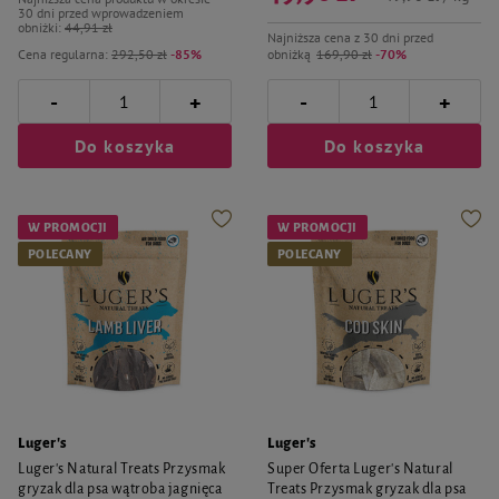
30 dni przed wprowadzeniem
obniżki:
44,91 zł
Najniższa cena z 30 dni przed
Cena regularna:
292,50 zł
-85%
obniżką
169,90 zł
-70%
-
-
+
+
Do koszyka
Do koszyka
W PROMOCJI
W PROMOCJI
POLECANY
POLECANY
Luger's
Luger's
Luger's Natural Treats Przysmak
Super Oferta Luger's Natural
gryzak dla psa wątroba jagnięca
Treats Przysmak gryzak dla psa