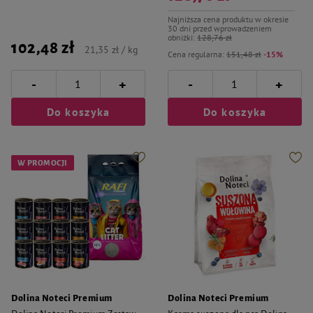
Najniższa cena produktu w okresie
30 dni przed wprowadzeniem
obniżki:
128,76 zł
102,48 zł
21,35 zł / kg
Cena regularna:
151,48 zł
-15%
-
-
+
+
Do koszyka
Do koszyka
W PROMOCJI
Dolina Noteci Premium
Dolina Noteci Premium