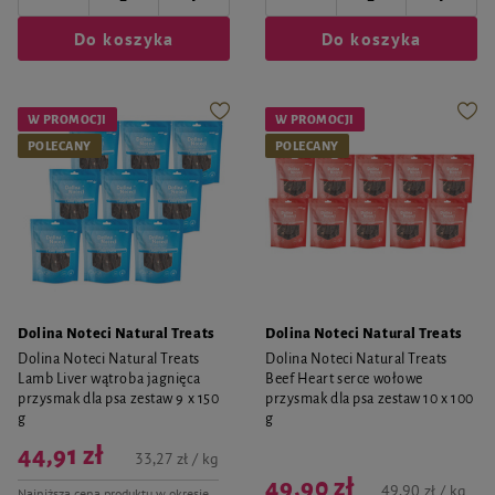
Do koszyka
Do koszyka
W PROMOCJI
W PROMOCJI
POLECANY
POLECANY
Dolina Noteci Natural Treats
Dolina Noteci Natural Treats
Dolina Noteci Natural Treats
Dolina Noteci Natural Treats
Lamb Liver wątroba jagnięca
Beef Heart serce wołowe
przysmak dla psa zestaw 9 x 150
przysmak dla psa zestaw 10 x 100
g
g
44,91 zł
33,27 zł / kg
49,90 zł
49,90 zł / kg
Najniższa cena produktu w okresie