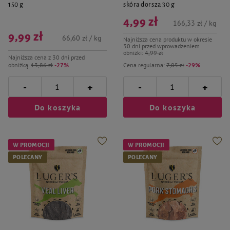
150 g
skóra dorsza 30 g
4,99 zł
166,33 zł / kg
9,99 zł
66,60 zł / kg
Najniższa cena produktu w okresie
30 dni przed wprowadzeniem
obniżki:
4,99 zł
Najniższa cena z 30 dni przed
obniżką
13,86 zł
-27%
Cena regularna:
7,05 zł
-29%
-
-
+
+
Do koszyka
Do koszyka
W PROMOCJI
W PROMOCJI
POLECANY
POLECANY