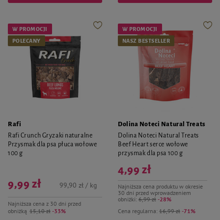
W PROMOCJI
W PROMOCJI
POLECANY
NASZ BESTSELLER
Rafi
Dolina Noteci Natural Treats
Rafi Crunch Gryzaki naturalne
Dolina Noteci Natural Treats
Przysmak dla psa płuca wołowe
Beef Heart serce wołowe
100 g
przysmak dla psa 100 g
4,99 zł
9,99 zł
99,90 zł / kg
Najniższa cena produktu w okresie
30 dni przed wprowadzeniem
obniżki:
6,99 zł
-28%
Najniższa cena z 30 dni przed
obniżką
15,10 zł
-33%
Cena regularna:
16,99 zł
-71%