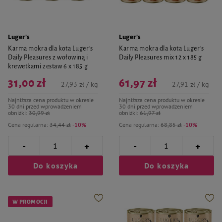
Luger's
Luger's
Karma mokra dla kota Luger's
Karma mokra dla kota Luger's
Daily Pleasures z wołowiną i
Daily Pleasures mix 12 x 185 g
krewetkami zestaw 6 x 185 g
31,00 zł
61,97 zł
27,93 zł / kg
27,91 zł / kg
Najniższa cena produktu w okresie
Najniższa cena produktu w okresie
30 dni przed wprowadzeniem
30 dni przed wprowadzeniem
obniżki:
30,99 zł
obniżki:
61,97 zł
Cena regularna:
34,44 zł
-10%
Cena regularna:
68,85 zł
-10%
-
-
+
+
Do koszyka
Do koszyka
W PROMOCJI