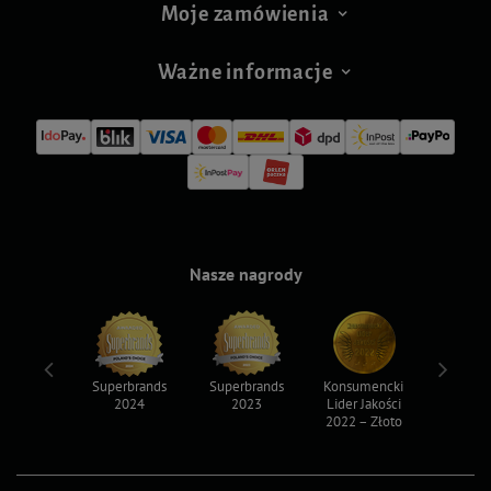
Moje zamówienia
Ważne informacje
Nasze nagrody
ksy 2022
Superbrands
Superbrands
Konsumencki
Konsum
2024
2023
Lider Jakości
Lider Ja
2022 – Złoto
2022 – S