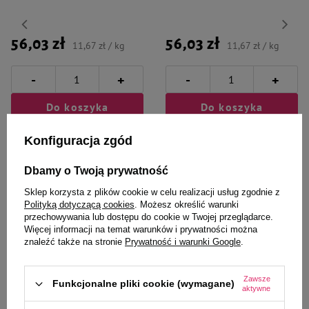
56,03 zł
56,03 zł
11,67 zł / kg
11,67 zł / kg
-
-
+
+
Do koszyka
Do koszyka
Konfiguracja zgód
Dbamy o Twoją prywatność
Sklep korzysta z plików cookie w celu realizacji usług zgodnie z
Polityką dotyczącą cookies
. Możesz określić warunki
Wybrane specjalnie dla
przechowywania lub dostępu do cookie w Twojej przeglądarce.
Więcej informacji na temat warunków i prywatności można
Ciebie i Twojego czworonoga
znaleźć także na stronie
Prywatność i warunki Google
.
Zawsze
Funkcjonalne pliki cookie (wymagane)
aktywne
Karma mokra dla psa Luger's
Karma mokra dla psa Luger's