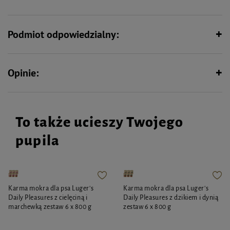
olej lniany dostarcza cennych kwasów tłuszczowych wpływających na
funkcje skóry. Dodatek witaminy D3 zapewnia lepsze wchłanianie wapnia,
cynk wpływa na funkcję skóry i wygląd sierści, jod jest odpowiedzialny za
efektywny przebieg procesów metabolicznych, a witamina E pełni rolę
Podmiot odpowiedzialny:
przeciwutleniacza.
Zarówno skład, dobór surowców, jak i metoda produkcji czynią karmę Luger's
Daily Pleasures z dorszem, makrelą, ryżem brązowym i pomidorem
wyjątkowo smaczną i polecaną do codziennego stosowania w diecie
Opinie:
dorosłych psów.
To także ucieszy Twojego
pupila
Karma mokra dla psa Luger's
Karma mokra dla psa Luger's
Daily Pleasures z cielęciną i
Daily Pleasures z dzikiem i dynią
marchewką zestaw 6 x 800 g
zestaw 6 x 800 g