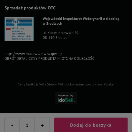
Sprzedaż produktów OTC
Wojewódzki Inspektorat Weterynarii z siedzibą
w Siedlcach
ul. Kazimierzowska 29
08-110 Siedlce
https://www.mazowsze.wiw.gov.pl/
OBRÓT DETALICZNY PRODUKTAMI OTC NA ODLEGŁOŚĆ
Ceny brutto (z VAT).
Stawki VAT dla konsumentów z kraju:
Polska
.
-
+
Dodaj do koszyka