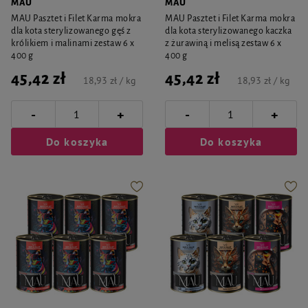
MAU
MAU
MAU Pasztet i Filet Karma mokra
MAU Pasztet i Filet Karma mokra
dla kota sterylizowanego gęś z
dla kota sterylizowanego kaczka
królikiem i malinami zestaw 6 x
z żurawiną i melisą zestaw 6 x
400 g
400 g
45,42 zł
45,42 zł
18,93 zł / kg
18,93 zł / kg
-
-
+
+
Do koszyka
Do koszyka