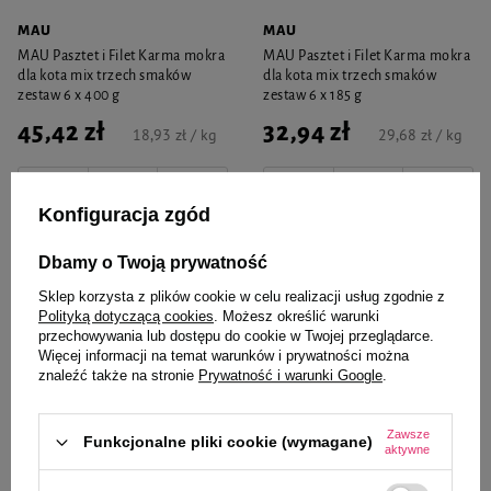
MAU
MAU
MAU Pasztet i Filet Karma mokra
MAU Pasztet i Filet Karma mokra
dla kota mix trzech smaków
dla kota mix trzech smaków
zestaw 6 x 400 g
zestaw 6 x 185 g
45,42 zł
32,94 zł
18,93 zł / kg
29,68 zł / kg
-
-
+
+
Konfiguracja zgód
Do koszyka
Do koszyka
Dbamy o Twoją prywatność
Sklep korzysta z plików cookie w celu realizacji usług zgodnie z
Polityką dotyczącą cookies
. Możesz określić warunki
przechowywania lub dostępu do cookie w Twojej przeglądarce.
Więcej informacji na temat warunków i prywatności można
znaleźć także na stronie
Prywatność i warunki Google
.
Zawsze
Funkcjonalne pliki cookie (wymagane)
aktywne