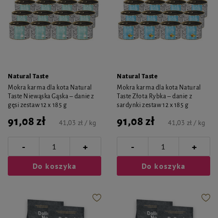
Natural Taste
Natural Taste
Mokra karma dla kota Natural
Mokra karma dla kota Natural
Taste Niewąska Gąska – danie z
Taste Złota Rybka – danie z
gęsi zestaw 12 x 185 g
sardynki zestaw 12 x 185 g
91,08 zł
91,08 zł
41,03 zł / kg
41,03 zł / kg
-
-
+
+
Do koszyka
Do koszyka