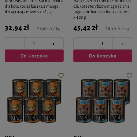
MAU Pasztet i Filet Karma mokra
MAU Pasztet i Filet Karma mokra
dla kota kociąt kaczka z mango i
dla kota sterylizowanego jeleń z
dziką różą zestaw 6 x 185 g
jagodami kamczackimi zestaw 6
x 400 g
32,94 zł
45,42 zł
29,68 zł / kg
18,93 zł / kg
-
-
+
+
Do koszyka
Do koszyka