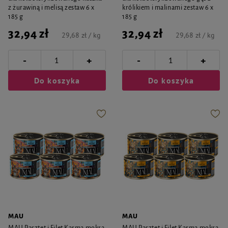
z żurawiną i melisą zestaw 6 x
królikiem i malinami zestaw 6 x
185 g
185 g
32,94 zł
32,94 zł
29,68 zł / kg
29,68 zł / kg
-
-
+
+
Do koszyka
Do koszyka
MAU
MAU