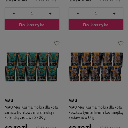
-
-
+
+
Do koszyka
Do koszyka
MAU
MAU
MAU Mus Karma mokra dla kota
MAU Mus Karma mokra dla kota
sarna z fioletową marchewką i
kaczka z tymiankiem i kocimiętką
kolendrą zestaw 10 x 85 g
zestaw 10 x 85 g
40,30 zł
40,30 zł