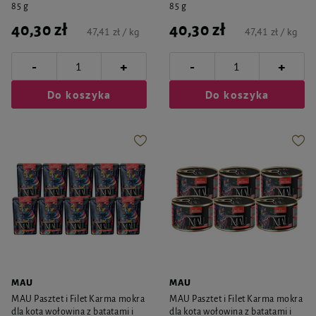
85 g
85 g
40,30 zł
40,30 zł
47,41 zł / kg
47,41 zł / kg
-
-
+
+
Do koszyka
Do koszyka
MAU
MAU
MAU Pasztet i Filet Karma mokra
MAU Pasztet i Filet Karma mokra
dla kota wołowina z batatami i
dla kota wołowina z batatami i