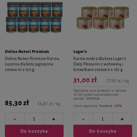
Dolina Noteci Premium
Luger's
Dolina Noteci Premium Karma
Karma mokra dla kota Luger's
suszona dla kota jagnięcina
Daily Pleasures z wołowiną i
zestaw 10 x 150 g
krewetkami zestaw 6 x 185 g
31,00 zł
27,93 zł / kg
Najniższa cena produktu w okresie
30 dni przed wprowadzeniem
obniżki:
30,99 zł
85,30 zł
56,87 zł / kg
Cena regularna:
34,44 zł
-10%
-
-
+
+
Do koszyka
Do koszyka