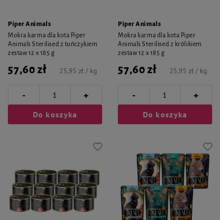
Piper Animals
Piper Animals
Mokra karma dla kota Piper
Mokra karma dla kota Piper
Animals Sterilised z tuńczykiem
Animals Sterilised z królikiem
zestaw 12 x 185 g
zestaw 12 x 185 g
57,60 zł
57,60 zł
25,95 zł / kg
25,95 zł / kg
-
-
+
+
Do koszyka
Do koszyka