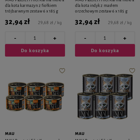
MAU Pasztet i Filet Karma mokra
MAU Pasztet i Filet Karma mokra
dla kota karmazyn z fiołkiem
dla kota indyk z masłem
trójbarwnym zestaw 6 x 185 g
orzechowym zestaw 6 x 185 g
32,94 zł
32,94 zł
29,68 zł / kg
29,68 zł / kg
-
-
+
+
Do koszyka
Do koszyka
MAU
MAU