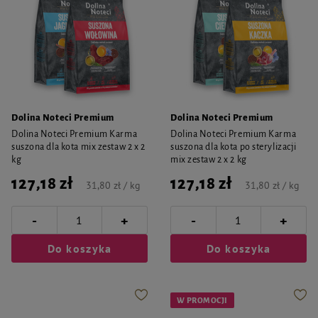
Dolina Noteci Premium
Dolina Noteci Premium
Dolina Noteci Premium Karma
Dolina Noteci Premium Karma
suszona dla kota mix zestaw 2 x 2
suszona dla kota po sterylizacji
kg
mix zestaw 2 x 2 kg
127,18 zł
127,18 zł
31,80 zł / kg
31,80 zł / kg
-
-
+
+
Do koszyka
Do koszyka
W PROMOCJI