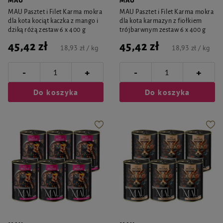
MAU
MAU
MAU Pasztet i Filet Karma mokra
MAU Pasztet i Filet Karma mokra
dla kota kociąt kaczka z mango i
dla kota karmazyn z fiołkiem
dziką różą zestaw 6 x 400 g
trójbarwnym zestaw 6 x 400 g
45,42 zł
45,42 zł
18,93 zł / kg
18,93 zł / kg
-
-
+
+
Do koszyka
Do koszyka