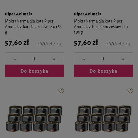
Piper Animals
Piper Animals
Mokra karma dla kota Piper
Mokra karma dla kota Piper
Animals z kaczką zestaw 12 x 185
Animals z łososiem zestaw 12 x
g
185 g
57,60 zł
57,60 zł
25,95 zł / kg
25,95 zł / kg
-
-
+
+
Do koszyka
Do koszyka