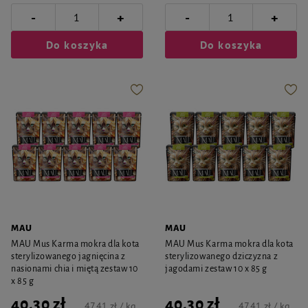
-
-
+
+
Do koszyka
Do koszyka
MAU
MAU
MAU Mus Karma mokra dla kota
MAU Mus Karma mokra dla kota
sterylizowanego jagnięcina z
sterylizowanego dziczyzna z
nasionami chia i miętą zestaw 10
jagodami zestaw 10 x 85 g
x 85 g
40,30 zł
40,30 zł
47,41 zł / kg
47,41 zł / kg