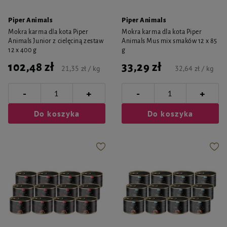
Piper Animals
Piper Animals
Mokra karma dla kota Piper
Mokra karma dla kota Piper
Animals Junior z cielęciną zestaw
Animals Mus mix smaków 12 x 85
12 x 400 g
g
102,48 zł
33,29 zł
21,35 zł / kg
32,64 zł / kg
-
-
+
+
Do koszyka
Do koszyka