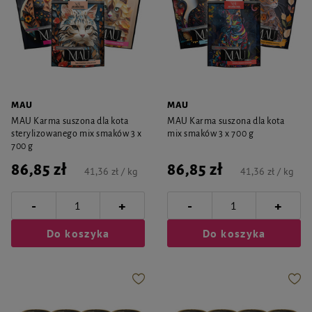
MAU
MAU
MAU Karma suszona dla kota
MAU Karma suszona dla kota
sterylizowanego mix smaków 3 x
mix smaków 3 x 700 g
700 g
86,85 zł
86,85 zł
41,36 zł / kg
41,36 zł / kg
-
-
+
+
Do koszyka
Do koszyka