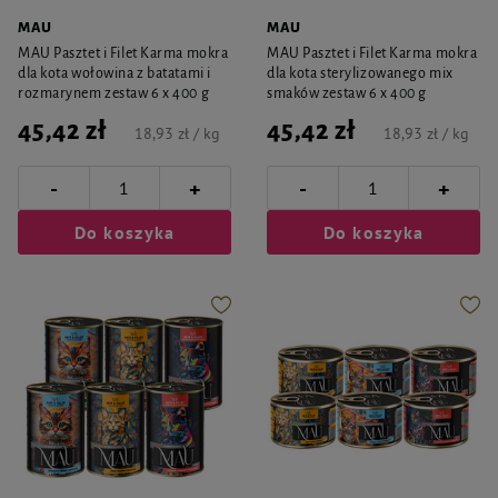
MAU
MAU
MAU Pasztet i Filet Karma mokra
MAU Pasztet i Filet Karma mokra
dla kota wołowina z batatami i
dla kota sterylizowanego mix
rozmarynem zestaw 6 x 400 g
smaków zestaw 6 x 400 g
45,42 zł
45,42 zł
18,93 zł / kg
18,93 zł / kg
-
-
+
+
Do koszyka
Do koszyka