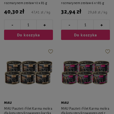
rozmarynem zestaw 10 x 85 g
rozmarynem zestaw 6 x 185 g
40,30 zł
32,94 zł
47,41 zł / kg
29,68 zł / kg
-
-
+
+
Do koszyka
Do koszyka
MAU
MAU
MAU Pasztet i Filet Karma mokra
MAU Pasztet i Filet Karma mokra
dla kota sterylizowanego kaczka
dla kota sterylizowanego gęś z