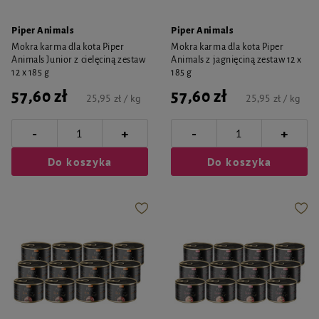
Piper Animals
Piper Animals
Mokra karma dla kota Piper
Mokra karma dla kota Piper
Animals Junior z cielęciną zestaw
Animals z jagnięciną zestaw 12 x
12 x 185 g
185 g
57,60 zł
57,60 zł
25,95 zł / kg
25,95 zł / kg
-
-
+
+
Do koszyka
Do koszyka