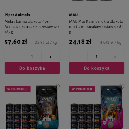
Piper Animals
MAU
Mokra karma dla kota Piper
MAU Mus Karma mokra dla kota
Animals z kurczakiem zestaw 12 x
mix trzech smaków zestaw 6 x 85
185 g
g
57,60 zł
24,18 zł
25,95 zł / kg
47,41 zł / kg
-
-
+
+
Do koszyka
Do koszyka
W PROMOCJI
W PROMOCJI