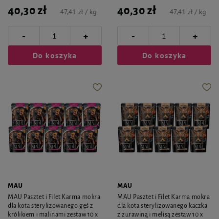
40,30 zł
40,30 zł
47,41 zł / kg
47,41 zł / kg
-
-
+
+
Do koszyka
Do koszyka
MAU
MAU
MAU Pasztet i Filet Karma mokra
MAU Pasztet i Filet Karma mokra
dla kota sterylizowanego gęś z
dla kota sterylizowanego kaczka
królikiem i malinami zestaw 10 x
z żurawiną i melisą zestaw 10 x