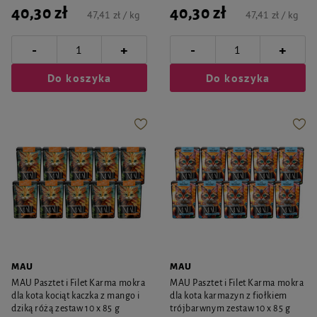
40,30 zł
40,30 zł
47,41 zł / kg
47,41 zł / kg
-
-
+
+
Do koszyka
Do koszyka
MAU
MAU
MAU Pasztet i Filet Karma mokra
MAU Pasztet i Filet Karma mokra
dla kota kociąt kaczka z mango i
dla kota karmazyn z fiołkiem
dziką różą zestaw 10 x 85 g
trójbarwnym zestaw 10 x 85 g