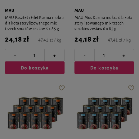
MAU
MAU
MAU Pasztet i Filet Karma mokra
MAU Mus Karma mokra dla kota
dla kota sterylizowanego mix
sterylizowanego mix trzech
trzech smaków zestaw 6 x 85 g
smaków zestaw 6 x 85 g
24,18 zł
24,18 zł
47,41 zł / kg
47,41 zł / kg
-
-
+
+
Do koszyka
Do koszyka