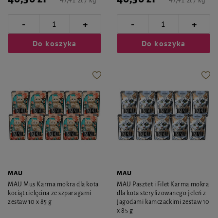
47,41 zł / kg
47,41 zł / kg
-
-
+
+
Do koszyka
Do koszyka
MAU
MAU
MAU Mus Karma mokra dla kota
MAU Pasztet i Filet Karma mokra
kociąt cielęcina ze szparagami
dla kota sterylizowanego jeleń z
zestaw 10 x 85 g
jagodami kamczackimi zestaw 10
x 85 g