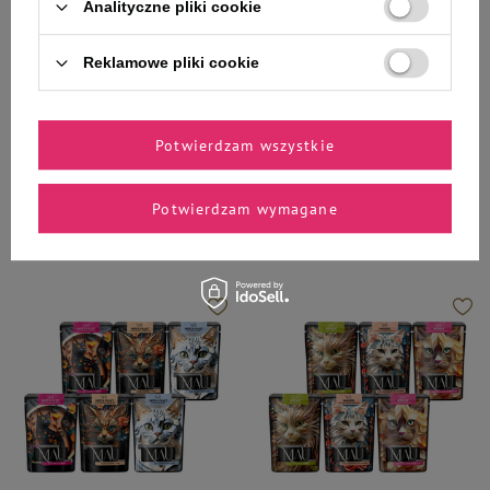
Analityczne pliki cookie
MAU
MAU
MAU Pasztet i Filet Karma mokra
MAU Pasztet i Filet Karma mokra
Reklamowe pliki cookie
dla kota sterylizowanego mix
dla kota mix trzech smaków
trzech smaków zestaw 6 x 185 g
zestaw 6 x 85 g
32,94 zł
24,18 zł
29,68 zł / kg
47,41 zł / kg
Potwierdzam wszystkie
-
-
+
+
Potwierdzam wymagane
Do koszyka
Do koszyka