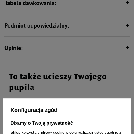
Tabela dawkowania:
Podmiot odpowiedzialny:
Opinie:
To także ucieszy Twojego
pupila
Konfiguracja zgód
MAU Mus Karma mokra dla kota
MAU Mus Karma mokra dla kota
sterylizowanego jagnięcina z
sterylizowanego dziczyzna z
Dbamy o Twoją prywatność
nasionami chia i miętą zestaw 10
jagodami zestaw 10 x 85 g
x 85 g
Sklep korzysta z plików cookie w celu realizacji usług zgodnie z