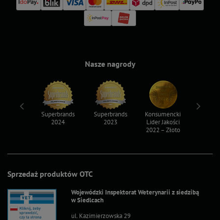
Nasze nagrody
ksy 2022
Superbrands
Superbrands
Konsumencki
Konsum
2024
2023
Lider Jakości
Lider Ja
2022 – Złoto
2022 – S
Sprzedaż produktów OTC
Wojewódzki Inspektorat Weterynarii z siedzibą
w Siedlcach
ul. Kazimierzowska 29