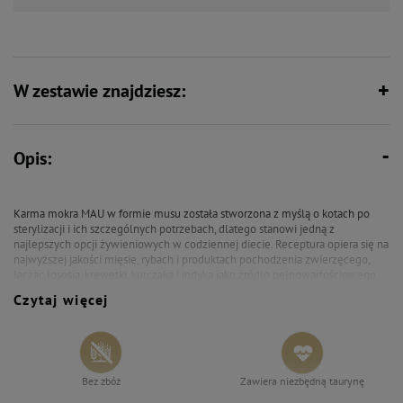
W zestawie znajdziesz:
Opis:
Karma mokra MAU w formie musu została stworzona z myślą o kotach po
sterylizacji i ich szczególnych potrzebach, dlatego stanowi jedną z
najlepszych opcji żywieniowych w codziennej diecie. Receptura opiera się na
najwyższej jakości mięsie, rybach i produktach pochodzenia zwierzęcego,
łącząc łososia, krewetki, kurczaka i indyka jako źródło pełnowartościowego,
lekkostrawnego białka oraz niezbędnych aminokwasów. Łosoś nadaje karmie
Czytaj więcej
wyrazisty, rybny charakter, krewetki wzbogacają kompozycję o delikatną
morską nutę, a dodatek natki pietruszki wprowadza świeży, ziołowy akcent i
wspiera procesy trawienne. Formuła została dopasowana do potrzeb kotów
sterylizowanych – niska zawartość tłuszczu oraz dodatek L-karnityny
pomagają utrzymać prawidłową masę ciała, a DL-metionina wspiera
prawidłowe funkcjonowanie układu moczowego. Olej z łososia dostarcza
Bez zbóż
Zawiera niezbędną taurynę
cennych kwasów tłuszczowych, wspierających kondycję skóry i sierści,