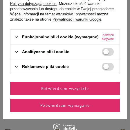
Polityką dotyczącą cookies
. Możesz określić warunki
przechowywania lub dostępu do cookie w Twojej przeglądarce.
Więcej informacji na temat warunków i prywatności można
znaleźć także na stronie
Prywatność i warunki Google
.
40,30 zł
40,30 zł
47,41 zł / kg
47,41 zł / kg
Zawsze
Funkcjonalne pliki cookie (wymagane)
aktywne
-
-
+
+
Analityczne pliki cookie
Do koszyka
Do koszyka
Reklamowe pliki cookie
Potwierdzam wszystkie
Wybrane specjalnie dla
Potwierdzam wymagane
Ciebie i Twojego czworonoga