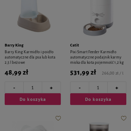
Barry King
Catit
Barry King Karmidło i poidło
Pixi Smart Feeder Karmidło
automatyczne dla psa lub kota
automatyczne podajnik karmy
2,5 l beżowe
miska dla kota pojemność 1,2 kg
48,99 zł
531,99 zł
266,00 zł / l
-
-
+
+
Do koszyka
Do koszyka