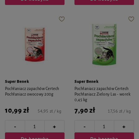
Super Benek
Super Benek
Pochłaniacz zapachów Certech
Pochłaniacz zapachów Certech
Pochłaniacz owocowy 200g
Pochłaniacz Zielony Las - worek
0,45 kg
10,99 zł
7,90 zł
54,95 zł / kg
17,56 zł / kg
-
-
+
+
Do koszyka
Do koszyka