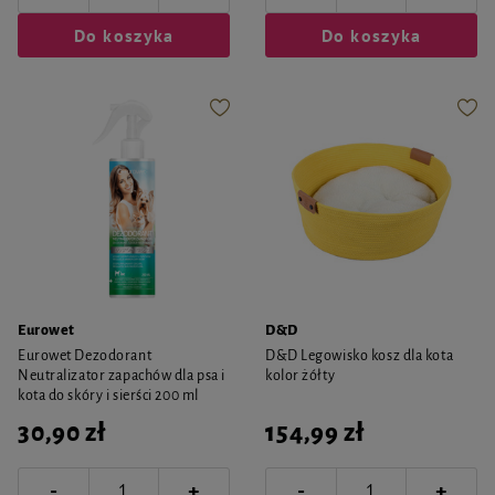
Do koszyka
Do koszyka
Eurowet
D&D
Eurowet Dezodorant
D&D Legowisko kosz dla kota
Neutralizator zapachów dla psa i
kolor żółty
kota do skóry i sierści 200 ml
30,90 zł
154,99 zł
-
-
+
+