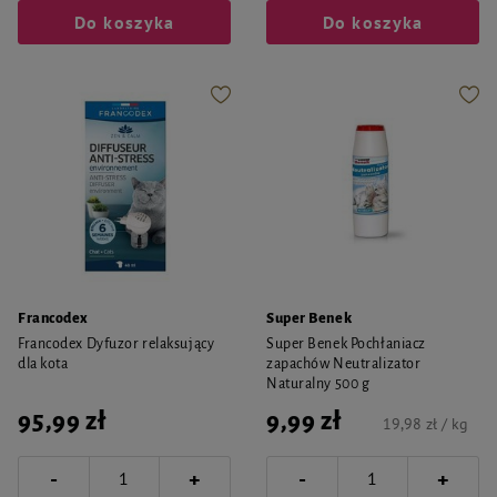
Do koszyka
Do koszyka
Francodex
Super Benek
Francodex Dyfuzor relaksujący
Super Benek Pochłaniacz
dla kota
zapachów Neutralizator
Naturalny 500 g
95,99 zł
9,99 zł
19,98 zł / kg
-
-
+
+