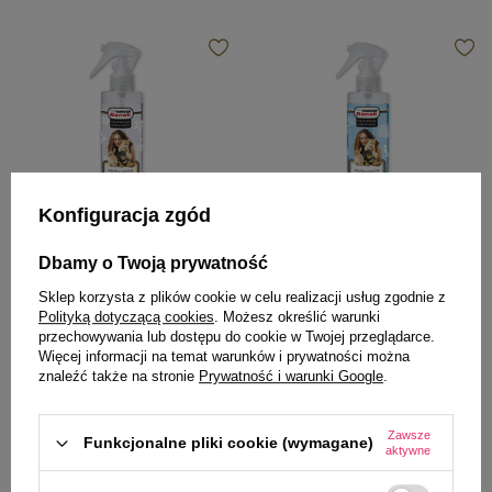
Konfiguracja zgód
Dbamy o Twoją prywatność
Super Benek
Super Benek
Super Benek neutralizator
Super Benek neutralizator
Sklep korzysta z plików cookie w celu realizacji usług zgodnie z
zapachów spray białe kwiaty 250
zapachów spray morski 250 ml
Polityką dotyczącą cookies
. Możesz określić warunki
ml
przechowywania lub dostępu do cookie w Twojej przeglądarce.
Więcej informacji na temat warunków i prywatności można
10,99 zł
10,99 zł
43,96 zł / l
43,96 zł / l
znaleźć także na stronie
Prywatność i warunki Google
.
-
-
+
+
Zawsze
Funkcjonalne pliki cookie (wymagane)
aktywne
Do koszyka
Do koszyka