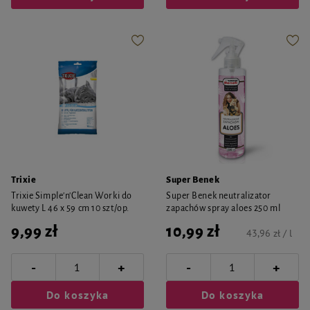
Trixie
Super Benek
Trixie Simple'n'Clean Worki do
Super Benek neutralizator
kuwety L 46 x 59 cm 10 szt/op.
zapachów spray aloes 250 ml
9,99 zł
10,99 zł
43,96 zł / l
-
-
+
+
Do koszyka
Do koszyka