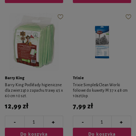
Barry King
Trixie
Barry King Podkłady higieniczne
Trixie Simple&Clean Worki
dla zwierząt o zapachu trawy 45 x
foliowe do kuwety M 37 x 48 cm
60 cm 10 szt.
10szt/op.
12,99 zł
7,99 zł
-
-
+
+
Do koszyka
Do koszyka