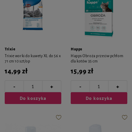
Trixie
Happs
Trixie worki do kuwety XL do 56 x
Happs Obroża przeciw pchłom
71 cm 10 szt/op
dla kotów 35 cm
14,99 zł
15,99 zł
-
-
+
+
Do koszyka
Do koszyka