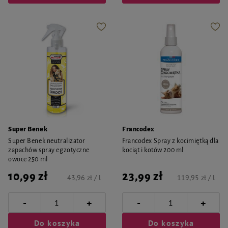
Super Benek
Francodex
Super Benek neutralizator
Francodex Spray z kocimiętką dla
zapachów spray egzotyczne
kociąt i kotów 200 ml
owoce 250 ml
10,99 zł
23,99 zł
43,96 zł / l
119,95 zł / l
-
-
+
+
Do koszyka
Do koszyka