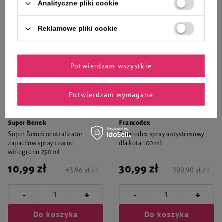
Analityczne pliki cookie
Reklamowe pliki cookie
Potwierdzam wszystkie
Potwierdzam wymagane
Super Benek
Francodex
Super Benek neutralizator
Francodex spray antystresowy
zapachów spray czarne
dla kota 100 ml
winogrono 250 ml
10,99 zł
30,99 zł
43,96 zł / l
309,90 zł / l
-
-
+
+
Do koszyka
Do koszyka