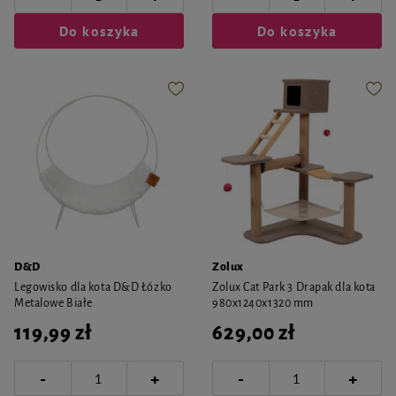
Do koszyka
Do koszyka
D&D
Zolux
Legowisko dla kota D&D Łózko
Zolux Cat Park 3 Drapak dla kota
Metalowe Białe
980x1240x1320 mm
119,99 zł
629,00 zł
-
-
+
+