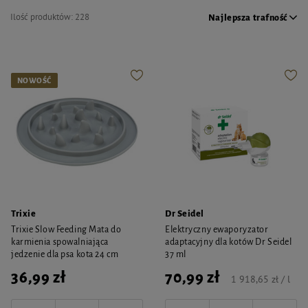
Ilość produktów:
228
Najlepsza trafność
NOWOŚĆ
Trixie
Dr Seidel
Trixie Slow Feeding Mata do
Elektryczny ewaporyzator
karmienia spowalniająca
adaptacyjny dla kotów Dr Seidel
jedzenie dla psa kota 24 cm
37 ml
36,99 zł
70,99 zł
1 918,65 zł / l