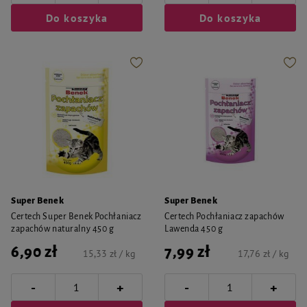
Do koszyka
Do koszyka
Super Benek
Super Benek
Certech Super Benek Pochłaniacz
Certech Pochłaniacz zapachów
zapachów naturalny 450 g
Lawenda 450 g
6,90 zł
7,99 zł
15,33 zł / kg
17,76 zł / kg
-
-
+
+