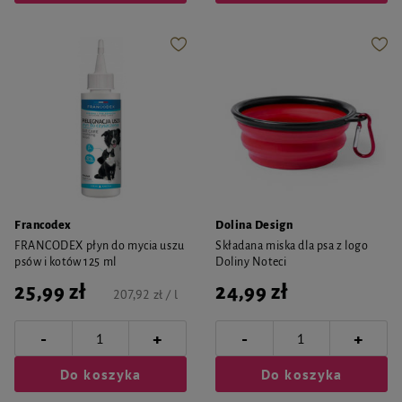
Francodex
Dolina Design
FRANCODEX płyn do mycia uszu
Składana miska dla psa z logo
psów i kotów 125 ml
Doliny Noteci
25,99 zł
24,99 zł
207,92 zł / l
-
-
+
+
Do koszyka
Do koszyka