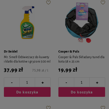
Dr Seidel
Cooper & Pals
Mr. Smell Odświeżacz do kuwety
Cooper & Pals Składany tunel dla
i klatki dla kotów i gryzoni 500 ml
kota 58 x 25 cm
37,99 zł
19,99 zł
75,98 zł / l
-
-
+
+
Do koszyka
Do koszyka