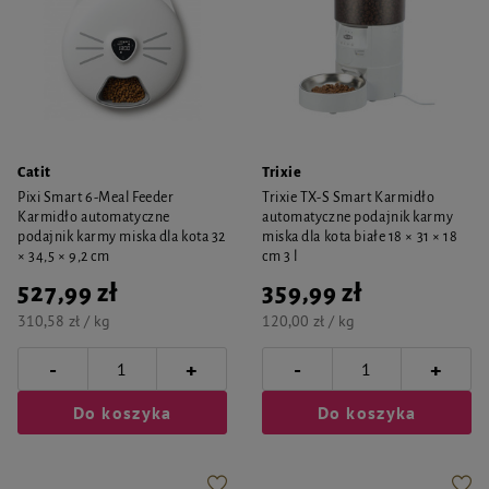
Catit
Trixie
Pixi Smart 6-Meal Feeder
Trixie TX-S Smart Karmidło
Karmidło automatyczne
automatyczne podajnik karmy
podajnik karmy miska dla kota 32
miska dla kota białe 18 × 31 × 18
× 34,5 × 9,2 cm
cm 3 l
527,99 zł
359,99 zł
310,58 zł / kg
120,00 zł / kg
-
-
+
+
Do koszyka
Do koszyka