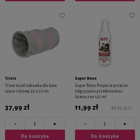
Trixie
Super Beno
Trixie tunel zabawka dla kota
Super Beno Preparat przeciw
szaro-różowy 25 x 50 cm
obgryzaniu przedmiotów i
lizaniu ran 125 ml
37,99 zł
11,99 zł
95,92 zł / l
-
-
+
+
Do koszyka
Do koszyka