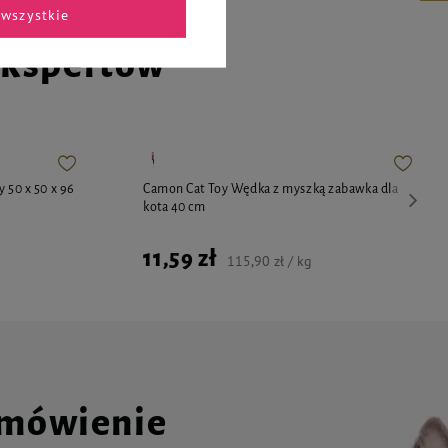
wszystkie
ekspertów
 50 x 50 x 96
Camon Cat Toy Wędka z myszką zabawka dla
kota 40 cm
11,59 zł
115,90 zł / kg
amówienie