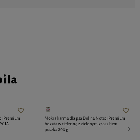
pila
eci Premium
Mokra karma dla psa Dolina Noteci Premium
DYCJA
bogata w cielęcinę z zielonym groszkiem
puszka 800 g