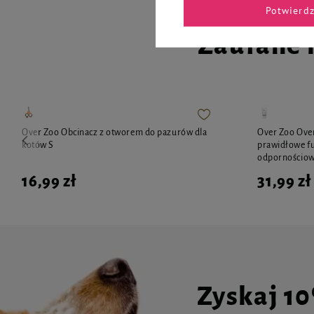
Potwierd
Zaufane 
Over Zoo Obcinacz z otworem do pazurów dla
Over Zoo Over
kotów S
prawidłowe f
odpornościow
16,99 zł
31,99 zł
Zyskaj 1