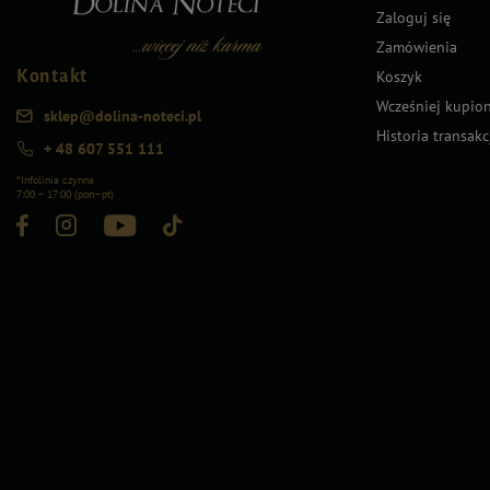
Zaloguj się
Zamówienia
Kontakt
Koszyk
Wcześniej kupio
sklep@dolina-noteci.pl
Historia transakc
+ 48 607 551 111
*Infolinia czynna
7:00 – 17:00 (pon–pt)