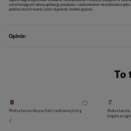
umożliwiającym łatwą aplikację preparatu i zastosowanie neutralizatora jak
pobliżu kocich kuwet, psich legowisk i klatek gryzoni.
Opinie:
To 
Mokra karma dla psa Rafi z wołowiną 800 g
Mokra karma 
bogata w jagn