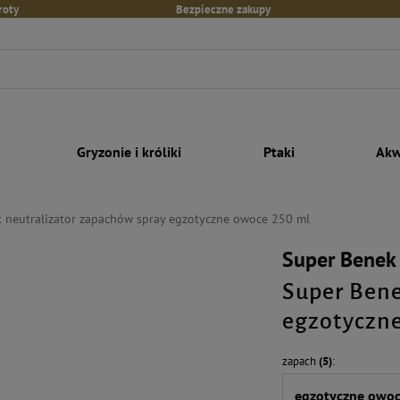
roty
Bezpieczne zakupy
Gryzonie i króliki
Ptaki
Akw
 neutralizator zapachów spray egzotyczne owoce 250 ml
Super Benek
Super Bene
egzotyczne
zapach
(5)
egzotyczne owo