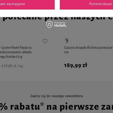
zam wymagane
Potwierdzam 
i polecane przez naszych 
 Lysine Paste Pasta na
Gaczoo drapak dla kota jasnoszary
unkcjonowanie układu
cm
ego kotów 50 g
189,99 zł
639,80 zł / kg
Zapisz się do naszego newslettera
0% rabatu* na pierwsze z