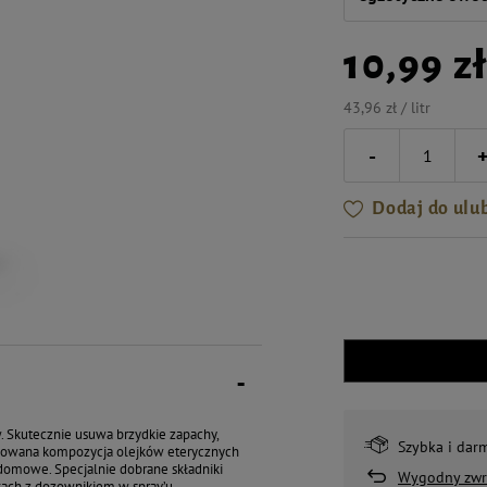
10,99 z
43,96 zł / litr
-
Dodaj do ulu
. Skutecznie usuwa brzydkie zapachy,
Szybka i dar
osowana kompozycja olejków eterycznych
 domowe. Specjalnie dobrane składniki
Wygodny zwr
lkach z dozownikiem w spray’u