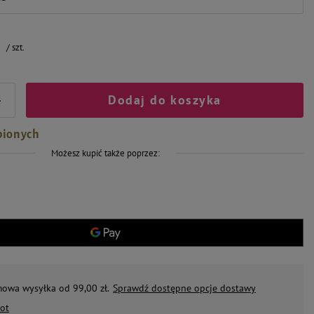
ł
/
szt.
Dodaj do koszyka
+
bionych
Możesz kupić także poprzez:
mowa wysyłka od 99,00 zł.
Sprawdź dostępne opcje dostawy
ot