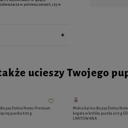
o odświeżacza w pomieszczeniach, czy w
także ucieszy Twojego pu
dla psa Dolina Noteci Premium
Mokra karma dla psa Dolina Not
ięcinę puszka 800 g
bogata w królika puszka 400 g E
LIMITOWANA