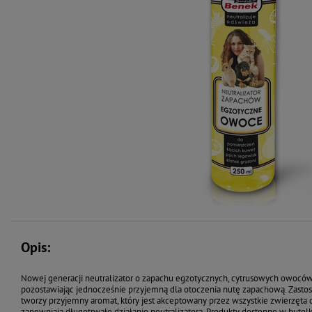
Opis:
Nowej generacji neutralizator o zapachu egzotycznych, cytrusowych owoców
pozostawiając jednocześnie przyjemną dla otoczenia nutę zapachową. Zast
tworzy przyjemny aromat, który jest akceptowany przez wszystkie zwierzęta
zapewniają długotrwałe działanie neutralizatora. Produkty dostępne w bute