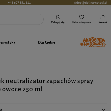
+48 607 551 111
sklep@dolina-noteci.pl
Zaloguj się
Listy zakupowe
Koszyk
arystyka
Dla Ciebie
k neutralizator zapachów spray
 owoce 250 ml
ce