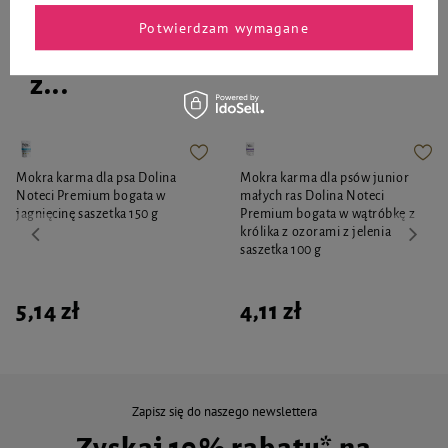
Potwierdzam wymagane
Twój pupil ucieszy się także
z...
Mokra karma dla psa Dolina
Mokra karma dla psów junior
Noteci Premium bogata w
małych ras Dolina Noteci
jagnięcinę saszetka 150 g
Premium bogata w wątróbkę z
królika z ozorami z jelenia
saszetka 100 g
5,14 zł
4,11 zł
Zapisz się do naszego newslettera