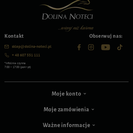
Kontakt
Obserwuj nas:
sklep@dolina-noteci.pl
+ 48 607 551 111
*Infolinia czynna
7:00 – 17:00 (pon–pt)
Moje konto
Moje zamówienia
Ważne informacje