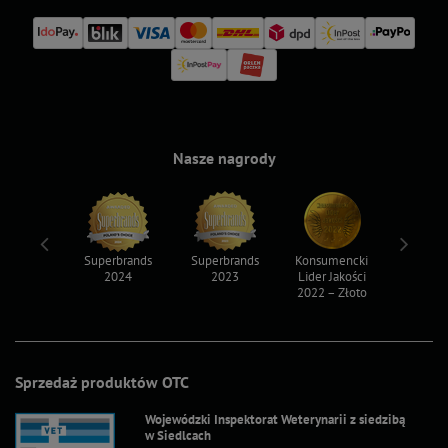
Nasze nagrody
ksy 2022
Superbrands
Superbrands
Konsumencki
Konsum
2024
2023
Lider Jakości
Lider Ja
2022 – Złoto
2022 – S
Sprzedaż produktów OTC
Wojewódzki Inspektorat Weterynarii z siedzibą
w Siedlcach