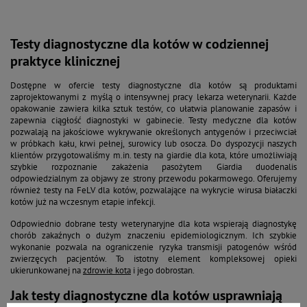
Testy diagnostyczne dla kotów w codziennej
praktyce klinicznej
Dostępne w ofercie testy diagnostyczne dla kotów są produktami
zaprojektowanymi z myślą o intensywnej pracy lekarza weterynarii. Każde
opakowanie zawiera kilka sztuk testów, co ułatwia planowanie zapasów i
zapewnia ciągłość diagnostyki w gabinecie. Testy medyczne dla kotów
pozwalają na jakościowe wykrywanie określonych antygenów i przeciwciał
w próbkach kału, krwi pełnej, surowicy lub osocza. Do dyspozycji naszych
klientów przygotowaliśmy m.in. testy na giardie dla kota, które umożliwiają
szybkie rozpoznanie zakażenia pasożytem Giardia duodenalis
odpowiedzialnym za objawy ze strony przewodu pokarmowego. Oferujemy
również testy na FeLV dla kotów, pozwalające na wykrycie wirusa białaczki
kotów już na wczesnym etapie infekcji.
Odpowiednio dobrane testy weterynaryjne dla kota wspierają diagnostykę
chorób zakaźnych o dużym znaczeniu epidemiologicznym. Ich szybkie
wykonanie pozwala na ograniczenie ryzyka transmisji patogenów wśród
zwierzęcych pacjentów. To istotny element kompleksowej opieki
ukierunkowanej na
zdrowie kota
i jego dobrostan.
Jak testy diagnostyczne dla kotów usprawniają