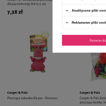
dla psa kolorowy lód 15,5 cm
różowy lód
Analityczne pliki coo
7,38 zł
7,38 zł
Reklamowe pliki coo
Potwierd
Cooper & Pals
Cooper & Pals
Piszcząca zabawka dla psa - Dinozaur
Cooper & Pals Zest
piszcząca kostka, li