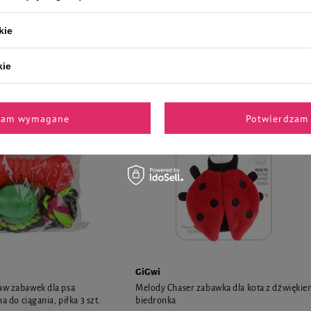
kurczaka i burger
kie
9,84 zł
kie
zam wymagane
Potwierdzam 
GiGwi
aw zabawek dla psa
Melody Chaser zabawka dla kota z dźwiękie
na do ciągania, piłka 3 szt.
biedronka