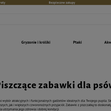
roty
Bezpieczne zakupy
Gryzonie i króliki
Ptaki
Akw
iszczące zabawki dla ps
i wybór atrakcyjnych i funkcjonalnych gadżetów idealnych dla Twojego pupila. Sk
ych, jak i większych czworonożnych przyjaciół. Zabawki z piszczałką to doskonały 
la utrzymania jego zdrowia i dobrej kondycji.