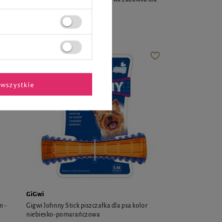
psa świnka różowa 10 cm
7,87 zł
wszystkie
GiGwi
m -
Gigwi Johnny Stick piszczałka dla psa kolor
niebiesko-pomarańczowa