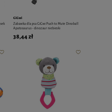
GiGwi
esek
Zabawka dla psa GiGwi Push to Mute Dinoball
Apatosaurus - dinozaur niebieski
38,44 zł