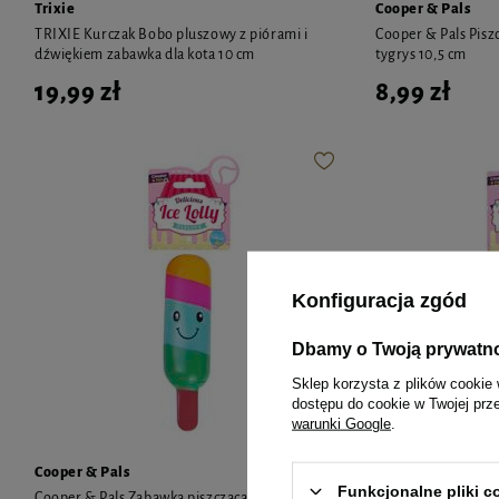
Trixie
Cooper & Pals
TRIXIE Kurczak Bobo pluszowy z piórami i
Cooper & Pals Piszc
dźwiękiem zabawka dla kota 10 cm
tygrys 10,5 cm
19,99 zł
8,99 zł
Konfiguracja zgód
Dbamy o Twoją prywatn
Sklep korzysta z plików cookie 
dostępu do cookie w Twojej prz
warunki Google
.
Cooper & Pals
Cooper & Pals
Funkcjonalne pliki 
Cooper & Pals Zabawka piszcząca do gryzienia
Zabawka piszcząc dl