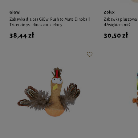
GiGwi
Zolux
Zabawka dla psa GiGwi Push to Mute Dinoball
Zabawka pluszowa Z
Triceratops - dinozaur zielony
dźwiękiem miś
38,44 zł
30,50 zł