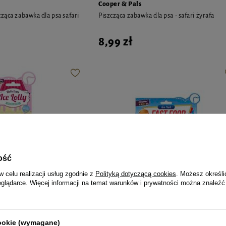
Cooper & Pals
ząca zabawka dla psa safari
Piszcząca zabawka dla psa - safari żyrafa
8,99 zł
ość
w celu realizacji usług zgodnie z
Polityką dotyczącą cookies
. Możesz określi
eglądarce. Więcej informacji na temat warunków i prywatności można znaleźć
Cooper & Pals
cookie (wymagane)
a psa - do gryzienia lody
Cooper & Pals Piszczące zabawki dla psa ud