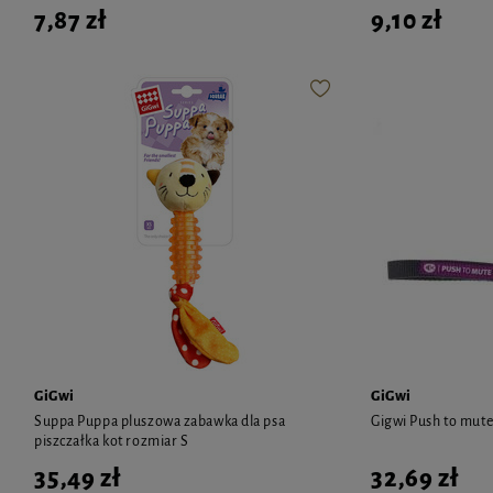
7,87 zł
9,10 zł
GiGwi
GiGwi
Suppa Puppa pluszowa zabawka dla psa
Gigwi Push to mute
piszczałka kot rozmiar S
35,49 zł
32,69 zł