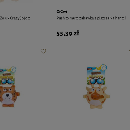
GiGwi
olux Crazy Jojo z
Push to mute zabawka z piszczałką hantel
55,39 zł