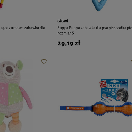
GiGwi
zcząca gumowa zabawka dla
Suppa Puppa zabawka dla psa piszczałka pi
rozmiar S
29,19 zł