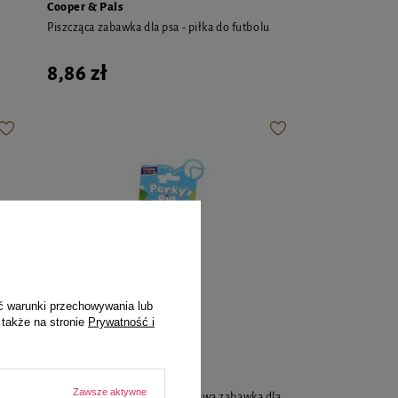
Cooper & Pals
Piszcząca zabawka dla psa - piłka do futbolu
8,86 zł
ć warunki przechowywania lub
 także na stronie
Prywatność i
Cooper & Pals
Zawsze aktywne
ko
Cooper & Pals Piszcząca gumowa zabawka dla