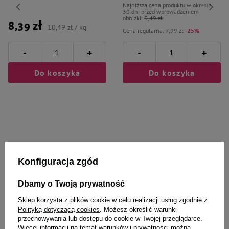
Najniższa cena produktu w okresie
30 dni przed wprowadzeniem
obniżki:
5,49 zł
8,39 zł
10,49 zł / kg
Cena regularna:
7,99 zł
-25%
-
-
+
+
Do koszyka
Do koszyka
Wybrane specjalnie dla
Konfiguracja zgód
Ciebie i Twojego czworonoga
Dbamy o Twoją prywatność
Sklep korzysta z plików cookie w celu realizacji usług zgodnie z
Polityką dotyczącą cookies
. Możesz określić warunki
przechowywania lub dostępu do cookie w Twojej przeglądarce.
MAU Mus Karma mokra dla kota
Żwirek dla kota Certech Super
Więcej informacji na temat warunków i prywatności można