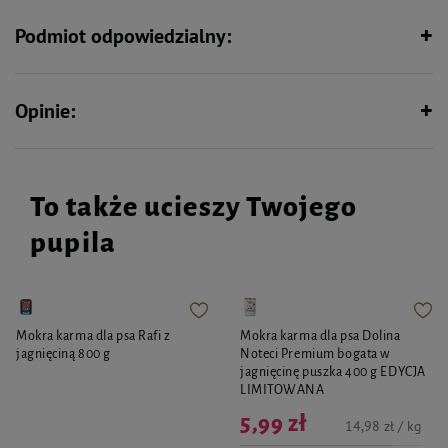
używanej zabawki. Regularnie sprawdzaj, czy zabawka nie jest uszkodzona i
wymień zabawkę na nową, gdy nosi wyraźne ślady użytkowania lub brakuje
Podmiot odpowiedzialny:
jakichś elementów, które Twój pupil mógłby połknąć.
Opinie:
To także ucieszy Twojego
pupila
Mokra karma dla psa Rafi z
Mokra karma dla psa Dolina
jagnięciną 800 g
Noteci Premium bogata w
jagnięcinę puszka 400 g EDYCJA
LIMITOWANA
5,99 zł
14,98 zł / kg