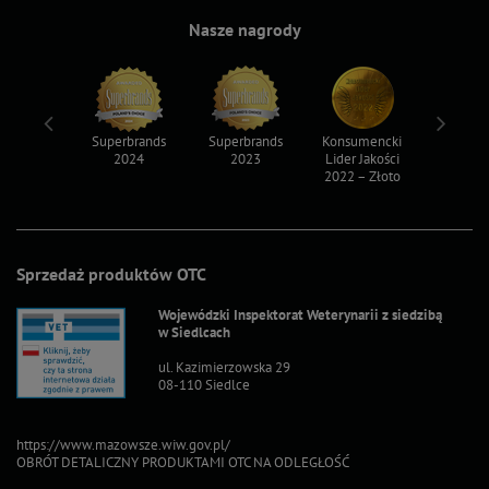
Nasze nagrody
ksy 2022
Superbrands
Superbrands
Konsumencki
Konsum
2024
2023
Lider Jakości
Lider Ja
2022 – Złoto
2022 – S
Sprzedaż produktów OTC
Wojewódzki Inspektorat Weterynarii z siedzibą
w Siedlcach
ul. Kazimierzowska 29
08-110 Siedlce
https://www.mazowsze.wiw.gov.pl/
OBRÓT DETALICZNY PRODUKTAMI OTC NA ODLEGŁOŚĆ