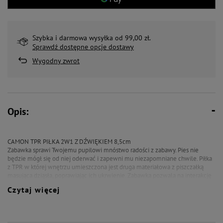
Szybka i darmowa wysyłka od 99,00 zł.
Sprawdź dostępne opcje dostawy
Wygodny zwrot
Opis:
CAMON TPR PIŁKA 2W1 Z DŹWIĘKIEM 8,5cm
Zabawka sprawi Twojemu pupilowi mnóstwo radości z zabawy. Pies nie
będzie mógł się od niej oderwać i zapewni mu niezapomniane chwile. Piłka
z TPR w której wnętrzu umieszczona jest druga materiałowa z piszczałką
masująca dziąsła, poprawiając ich ukrwienie. Zabawka pozwala na interakcję
z psem na świeżym powietrzu i radosne spędzanie czasu.
Czytaj więcej
Rozmiar: 8,5cm
Uwaga:
Zawsze pilnuj swojego pupila podczas zabawy, niezależnie od rodzaju