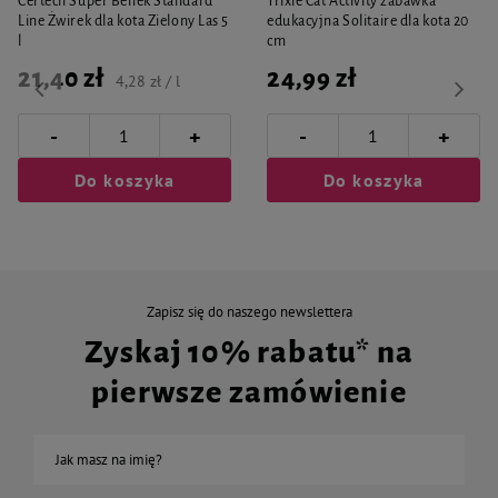
Certech Super Benek Standard
Trixie Cat Activity zabawka
Line Żwirek dla kota Zielony Las 5
edukacyjna Solitaire dla kota 20
l
cm
21,40 zł
24,99 zł
4,28 zł / l
-
-
+
+
Do koszyka
Do koszyka
Zapisz się do naszego newslettera
Zyskaj 10% rabatu* na
pierwsze zamówienie
Jak masz na imię?