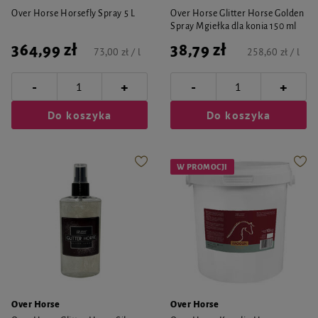
Over Horse Horsefly Spray 5 L
Over Horse Glitter Horse Golden
Spray Mgiełka dla konia 150 ml
364,99 zł
38,79 zł
73,00 zł / l
258,60 zł / l
-
-
+
+
Do koszyka
Do koszyka
W PROMOCJI
Over Horse
Over Horse