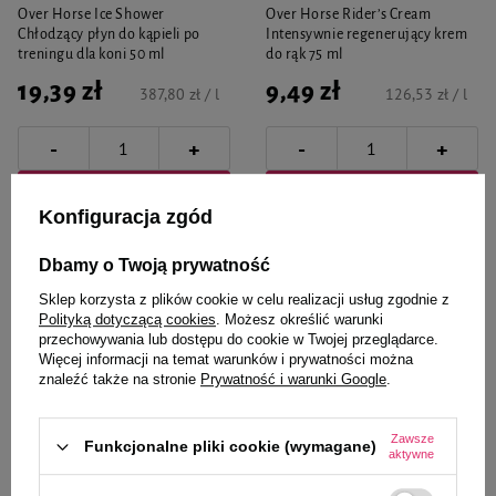
Over Horse Ice Shower
Over Horse Rider’s Cream
Chłodzący płyn do kąpieli po
Intensywnie regenerujący krem
treningu dla koni 50 ml
do rąk 75 ml
19,39 zł
9,49 zł
387,80 zł / l
126,53 zł / l
-
-
+
+
Do koszyka
Do koszyka
Konfiguracja zgód
Dbamy o Twoją prywatność
Sklep korzysta z plików cookie w celu realizacji usług zgodnie z
Polityką dotyczącą cookies
. Możesz określić warunki
przechowywania lub dostępu do cookie w Twojej przeglądarce.
Więcej informacji na temat warunków i prywatności można
znaleźć także na stronie
Prywatność i warunki Google
.
Zawsze
Funkcjonalne pliki cookie (wymagane)
aktywne
Over Horse
Over Horse