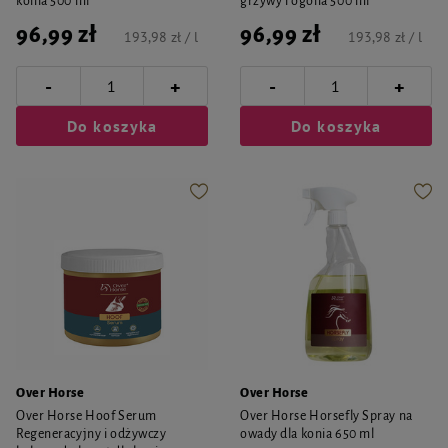
konia 500 ml
grzywy i ogona 500 ml
96,99 zł
96,99 zł
193,98 zł / l
193,98 zł / l
-
-
+
+
Do koszyka
Do koszyka
Over Horse
Over Horse
Over Horse Hoof Serum
Over Horse Horsefly Spray na
Regeneracyjny i odżywczy
owady dla konia 650 ml