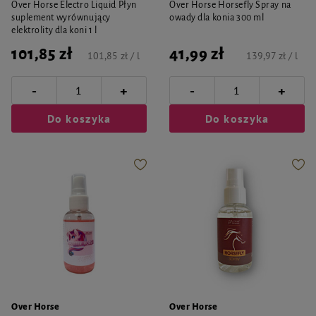
Over Horse Electro Liquid Płyn
Over Horse Horsefly Spray na
suplement wyrównujący
owady dla konia 300 ml
elektrolity dla koni 1 l
101,85 zł
41,99 zł
101,85 zł / l
139,97 zł / l
-
-
+
+
Do koszyka
Do koszyka
Over Horse
Over Horse