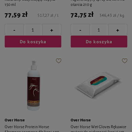
150 ml
otarcia 210 g
77,59 zł
72,75 zł
517,27 zł / l
346,43 zł / kg
-
-
+
+
Do koszyka
Do koszyka
Over Horse
Over Horse
Over Horse Protein Horse
Over Horse Wet Gloves Rękawice