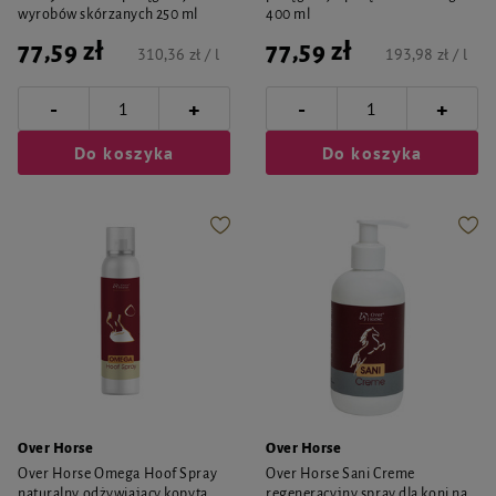
wyrobów skórzanych 250 ml
400 ml
77,59 zł
77,59 zł
310,36 zł / l
193,98 zł / l
-
-
+
+
Do koszyka
Do koszyka
Over Horse
Over Horse
Over Horse Omega Hoof Spray
Over Horse Sani Creme
naturalny odżywiający kopyta
regeneracyjny spray dla koni na