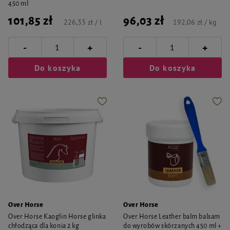
450 ml
101,85 zł
96,03 zł
226,33 zł / l
192,06 zł / kg
-
-
+
+
Do koszyka
Do koszyka
Over Horse
Over Horse
Over Horse Kaoglin Horse glinka
Over Horse Leather balm balsam
chłodząca dla konia 2 kg
do wyrobów skórzanych 450 ml +