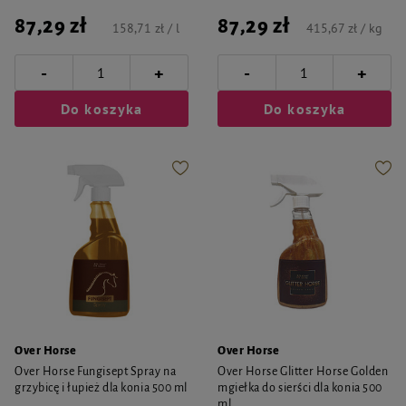
87,29 zł
87,29 zł
158,71 zł / l
415,67 zł / kg
-
-
+
+
Do koszyka
Do koszyka
Over Horse
Over Horse
Over Horse Fungisept Spray na
Over Horse Glitter Horse Golden
grzybicę i łupież dla konia 500 ml
mgiełka do sierści dla konia 500
ml