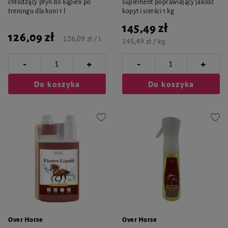
chłodzący płyn do kąpieli po
suplement poprawiający jakość
treningu dla koni 1 l
kopyt i sierści 1 kg
145,49 zł
126,09 zł
126,09 zł / l
145,49 zł / kg
-
-
+
+
Do koszyka
Do koszyka
Over Horse
Over Horse