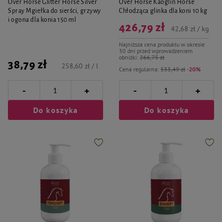
Over Horse Glitter Horse Silver
Over Horse Kaoglin Horse
Spray Mgiełka do sierści, grzywy
Chłodząca glinka dla koni 10 kg
i ogona dla konia 150 ml
426,79 zł
42,68 zł / kg
Najniższa cena produktu w okresie
30 dni przed wprowadzeniem
obniżki:
266,75 zł
38,79 zł
258,60 zł / l
Cena regularna:
533,49 zł
-20%
-
-
+
+
Do koszyka
Do koszyka