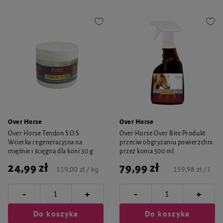
Over Horse
Over Horse
Over Horse Tendon S.O.S.
Over Horse Over Bite Produkt
Wcierka regeneracyjna na
przeciw obgryzaniu powierzchni
mięśnie i ścięgna dla koni 30 g
przez konia 500 ml
24,99 zł
79,99 zł
119,00 zł / kg
159,98 zł / l
-
-
+
+
Do koszyka
Do koszyka