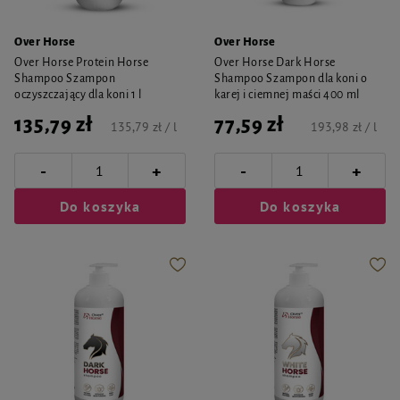
Over Horse
Over Horse
Over Horse Protein Horse
Over Horse Dark Horse
Shampoo Szampon
Shampoo Szampon dla koni o
oczyszczający dla koni 1 l
karej i ciemnej maści 400 ml
135,79 zł
77,59 zł
135,79 zł / l
193,98 zł / l
-
-
+
+
Do koszyka
Do koszyka