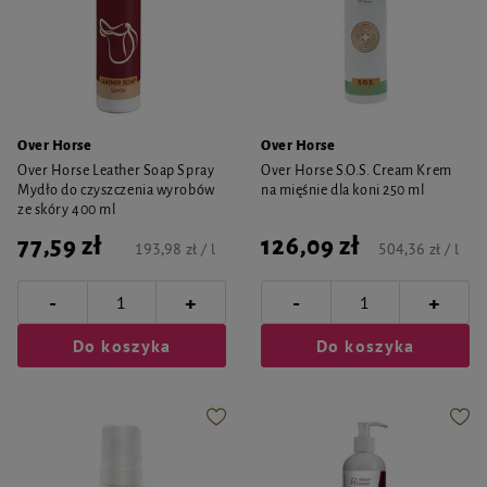
Over Horse
Over Horse
Over Horse Leather Soap Spray
Over Horse S.O.S. Cream Krem
Mydło do czyszczenia wyrobów
na mięśnie dla koni 250 ml
ze skóry 400 ml
77,59 zł
126,09 zł
193,98 zł / l
504,36 zł / l
-
-
+
+
Do koszyka
Do koszyka