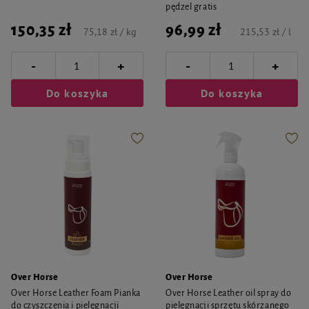
pędzel gratis
150,35 zł
96,99 zł
75,18 zł / kg
215,53 zł / l
-
-
+
+
Do koszyka
Do koszyka
Over Horse
Over Horse
Over Horse Leather Foam Pianka
Over Horse Leather oil spray do
do czyszczenia i pielęgnacji
pielęgnacji sprzętu skórzanego