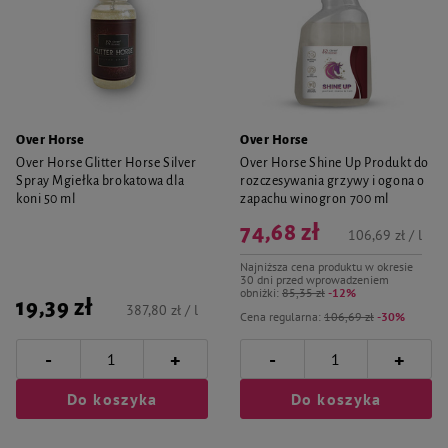
Over Horse
Over Horse
Over Horse Glitter Horse Silver
Over Horse Shine Up Produkt do
Spray Mgiełka brokatowa dla
rozczesywania grzywy i ogona o
koni 50 ml
zapachu winogron 700 ml
74,68 zł
106,69 zł / l
Najniższa cena produktu w okresie
30 dni przed wprowadzeniem
obniżki:
85,35 zł
-12%
19,39 zł
387,80 zł / l
Cena regularna:
106,69 zł
-30%
-
-
+
+
Do koszyka
Do koszyka