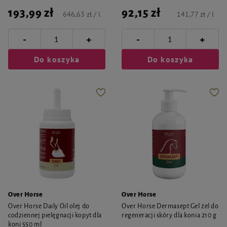
193,99 zł
92,15 zł
646,63 zł / l
141,77 zł / l
-
-
+
+
Do koszyka
Do koszyka
Over Horse
Over Horse
Over Horse Daily Oil olej do
Over Horse Dermasept Gel żel do
codziennej pielęgnacji kopyt dla
regeneracji skóry dla konia 210 g
koni 550 ml