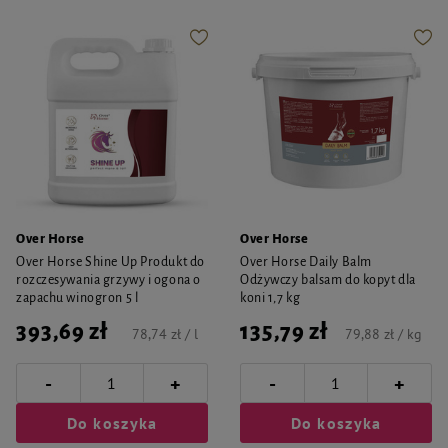
Over Horse
Over Horse
Over Horse Shine Up Produkt do
Over Horse Daily Balm
rozczesywania grzywy i ogona o
Odżywczy balsam do kopyt dla
zapachu winogron 5 l
koni 1,7 kg
393,69 zł
135,79 zł
78,74 zł / l
79,88 zł / kg
-
-
+
+
Do koszyka
Do koszyka