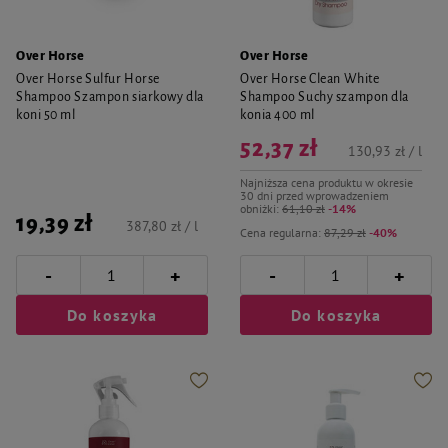
Over Horse
Over Horse
Over Horse Sulfur Horse
Over Horse Clean White
Shampoo Szampon siarkowy dla
Shampoo Suchy szampon dla
koni 50 ml
konia 400 ml
52,37 zł
130,93 zł / l
Najniższa cena produktu w okresie
30 dni przed wprowadzeniem
obniżki:
61,10 zł
-14%
19,39 zł
387,80 zł / l
Cena regularna:
87,29 zł
-40%
-
-
+
+
Do koszyka
Do koszyka