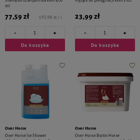
Shampoo szampon dla koni 400
myjące do pielęgnacji koni 5 szt.
ml
77,59 zł
23,99 zł
193,98 zł / l
-
-
+
+
Do koszyka
Do koszyka
Over Horse
Over Horse
Over Horse Ice Shower
Over Horse Biotin Horse