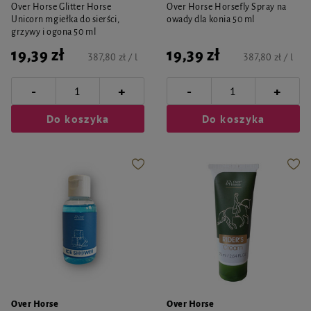
Over Horse Glitter Horse
Over Horse Horsefly Spray na
Unicorn mgiełka do sierści,
owady dla konia 50 ml
grzywy i ogona 50 ml
19,39 zł
19,39 zł
387,80 zł / l
387,80 zł / l
-
-
+
+
Do koszyka
Do koszyka
Over Horse
Over Horse