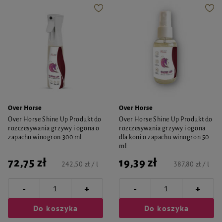
Over Horse
Over Horse
Over Horse Shine Up Produkt do
Over Horse Shine Up Produkt do
rozczesywania grzywy i ogona o
rozczesywania grzywy i ogona
zapachu winogron 300 ml
dla koni o zapachu winogron 50
ml
72,75 zł
19,39 zł
242,50 zł / l
387,80 zł / l
-
-
+
+
Do koszyka
Do koszyka