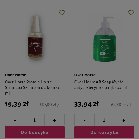
Over Horse
Over Horse
Over Horse Protein Horse
Over Horse AB Soap Mydło
Shampoo Szampon dla koni 50
antybakteryjne do rąk 500 ml
ml
19,39 zł
33,94 zł
387,80 zł / l
67,88 zł / l
-
-
+
+
Do koszyka
Do koszyka