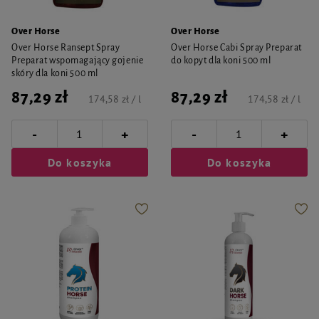
Over Horse
Over Horse
Over Horse Ransept Spray
Over Horse Cabi Spray Preparat
Preparat wspomagający gojenie
do kopyt dla koni 500 ml
skóry dla koni 500 ml
87,29 zł
87,29 zł
174,58 zł / l
174,58 zł / l
-
-
+
+
Do koszyka
Do koszyka