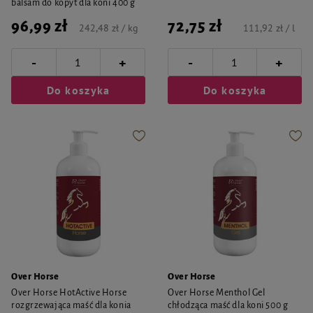
balsam do kopyt dla koni 400 g
96,99 zł
72,75 zł
242,48 zł / kg
111,92 zł / l
-
-
+
+
Do koszyka
Do koszyka
Over Horse
Over Horse
Over Horse HotActive Horse
Over Horse Menthol Gel
rozgrzewająca maść dla konia
chłodząca maść dla koni 500 g