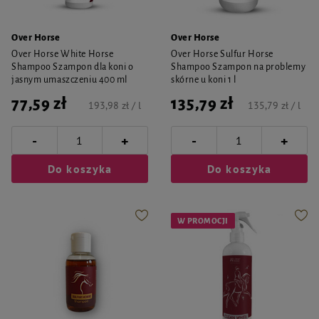
Over Horse
Over Horse
Over Horse White Horse
Over Horse Sulfur Horse
Shampoo Szampon dla koni o
Shampoo Szampon na problemy
jasnym umaszczeniu 400 ml
skórne u koni 1 l
77,59 zł
135,79 zł
193,98 zł / l
135,79 zł / l
-
-
+
+
Do koszyka
Do koszyka
W PROMOCJI