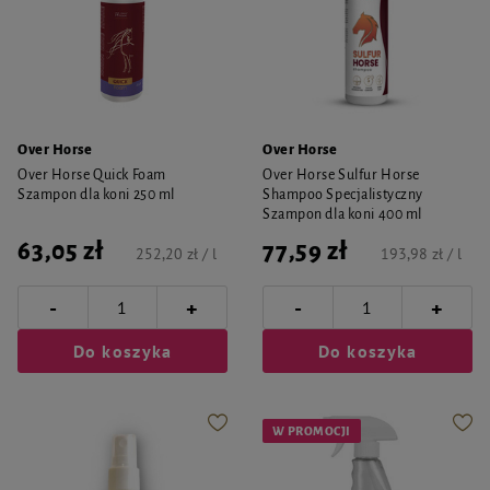
Over Horse
Over Horse
Over Horse Quick Foam
Over Horse Sulfur Horse
Szampon dla koni 250 ml
Shampoo Specjalistyczny
Szampon dla koni 400 ml
63,05 zł
77,59 zł
252,20 zł / l
193,98 zł / l
-
-
+
+
Do koszyka
Do koszyka
W PROMOCJI