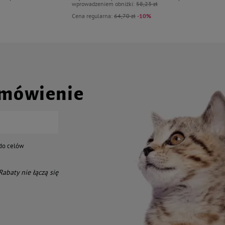
wprowadzeniem obniżki:
58,23 zł
Cena regularna:
64,70 zł
-10%
amówienie
do celów
 Rabaty nie łączą się