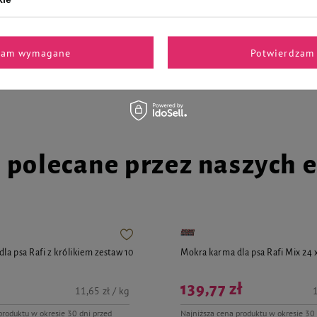
zam wymagane
Potwierdzam 
193,99 zł
193,98 zł / l
646,63 zł / l
i polecane przez naszych 
la psa Rafi z królikiem zestaw 10
Mokra karma dla psa Rafi Mix 24 
139,77 zł
11,65 zł / kg
1
produktu w okresie 30 dni przed
Najniższa cena produktu w okresie 30 