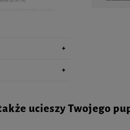
łanie (aż do 7H).
o 15 cm. Unikać kontaktu z oczami.
e przemrażać.
rin, Sodium Laureth Sulfate, Citrus
laleuca Alternifolia Leaf Oil, Caprylyl
ol, Linalool, Geraniol, Limonene
także ucieszy Twojego pu