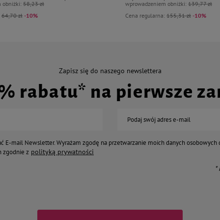
 obniżki:
58,23 zł
wprowadzeniem obniżki:
139,77 zł
:
64,70 zł
-10%
Cena regularna:
155,31 zł
-10%
Zapisz się do naszego newslettera
0% rabatu* na pierwsze z
Podaj swój adres e-mail
ć E-mail Newsletter. Wyrażam zgodę na przetwarzanie moich danych osobowych 
polityką prywatności
 zgodnie z
*