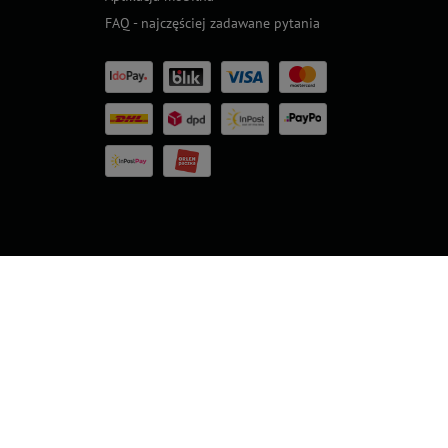
FAQ - najczęściej zadawane pytania
Nasze nagrody
rands
Superbrands
Konsumencki
Konsumencki
Top For D
24
2023
Lider Jakości
Lider Jakości
2023
2022 – Złoto
2022 – Srebro