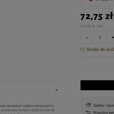
72,75 zł
111,92 zł / litr
-
Dodaj do ulu
Szybka i dar
cję naturalnych olejków eterycznych o
aromat miły dla koni i jeźdźców ale nie
Wygodny zwr