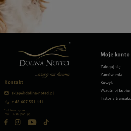
Moje konto
Zaloguj się
Zamówienia
Kontakt
Koszyk
Wcześniej kupio
sklep@dolina-noteci.pl
Historia transakc
+ 48 607 551 111
*Infolinia czynna
7:00 – 17:00 (pon–pt)