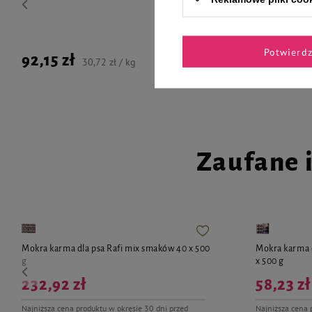
Potwierd
92,15 zł
96,99 zł
30,72 zł / kg
Zaufane 
Mokra karma dla psa Rafi mix smaków 40 x 500
Mokra karma d
g
x 500 g
232,92 zł
58,23 zł
Najniższa cena produktu w okresie 30 dni przed
Najniższa cena 