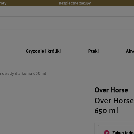
roty
Bezpieczne zakupy
Gryzonie i króliki
Ptaki
Akw
a owady dla konia 650 ml
Over Horse
Over Horse
650 ml
Zakup jed