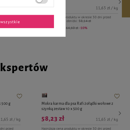
58,14 zł
11,63 zł / kg
Najniższa cena produktu w okresie 30 dni przed
wprowadzeniem obniżki:
58,14 zł
wszystkie
Cena regularna:
64,60 zł
-10%
ekspertów
x 500 g
Mokra karma dla psa Rafi żołądki wołowe z
szynką zestaw 10 x 500 g
58,23 zł
1,65 zł / kg
11,65 zł / kg
dni przed
Najniższa cena produktu w okresie 30 dni przed