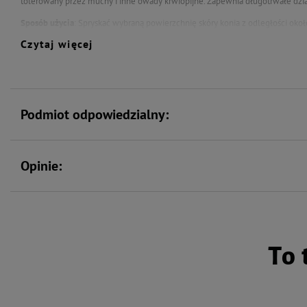
tolerowany przez muchy i inne owady krwiopijne. Zapewnia długotrwałe dzia
Sposób użycia
: Spryskać wybraną powierzchnię skóry konia z odległości okoł
Przechowywać w chłodnym i zacienionym miejscu poza zasięgiem dzieci, ni
Czytaj więcej
Skład:
Aqua, Isopropyl Alcohol, Ethyl Alcohol, PEG-20 Glyceryl Laurate, Glyce
Aurantium Dulcis Peel Oil, Citrus Limonum Oil, Pelargonium Graveolens Oil, Me
Glycol, Phenoxyethanol, Hexylene Glycol, Tetrasodium EDTA, Citral, Citronell
Podmiot odpowiedzialny:
Opinie:
To 