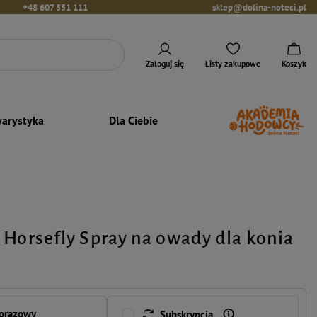
+48 607 551 111
sklep@dolina-noteci.pl
Zaloguj się
Listy zakupowe
Koszyk
arystyka
Dla Ciebie
 Horsefly Spray na owady dla konia
norazowy
Subskrypcja