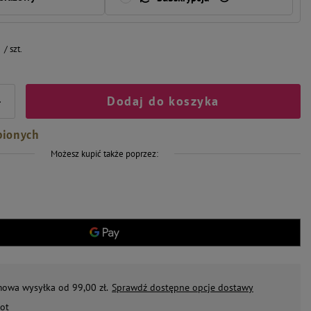
/
szt.
Dodaj do koszyka
+
bionych
Możesz kupić także poprzez:
mowa wysyłka od 99,00 zł.
Sprawdź dostępne opcje dostawy
ot