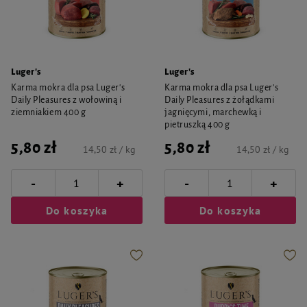
Luger's
Luger's
Karma mokra dla psa Luger's
Karma mokra dla psa Luger's
Daily Pleasures z wołowiną i
Daily Pleasures z żołądkami
ziemniakiem 400 g
jagnięcymi, marchewką i
pietruszką 400 g
5,80 zł
5,80 zł
14,50 zł / kg
14,50 zł / kg
-
-
+
+
Do koszyka
Do koszyka