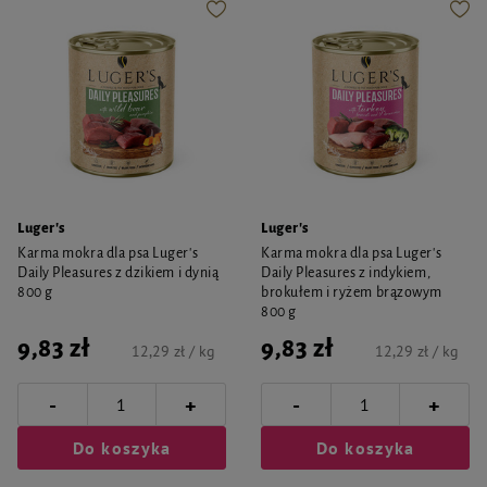
Luger's
Luger's
Karma mokra dla psa Luger's
Karma mokra dla psa Luger's
Daily Pleasures z dzikiem i dynią
Daily Pleasures z indykiem,
800 g
brokułem i ryżem brązowym
800 g
9,83 zł
9,83 zł
12,29 zł / kg
12,29 zł / kg
-
-
+
+
Do koszyka
Do koszyka