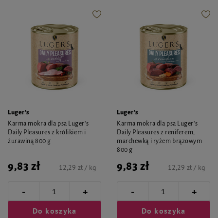
Luger's
Luger's
Karma mokra dla psa Luger's
Karma mokra dla psa Luger's
Daily Pleasures z królikiem i
Daily Pleasures z reniferem,
żurawiną 800 g
marchewką i ryżem brązowym
800 g
9,83 zł
9,83 zł
12,29 zł / kg
12,29 zł / kg
-
-
+
+
Do koszyka
Do koszyka