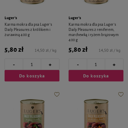
Luger's
Luger's
Karma mokra dla psa Luger's
Karma mokra dla psa Luger's
Daily Pleasures z królikiem i
Daily Pleasures z reniferem,
żurawiną 400 g
marchewką i ryżem brązowym
400 g
5,80 zł
5,80 zł
14,50 zł / kg
14,50 zł / kg
-
-
+
+
Do koszyka
Do koszyka