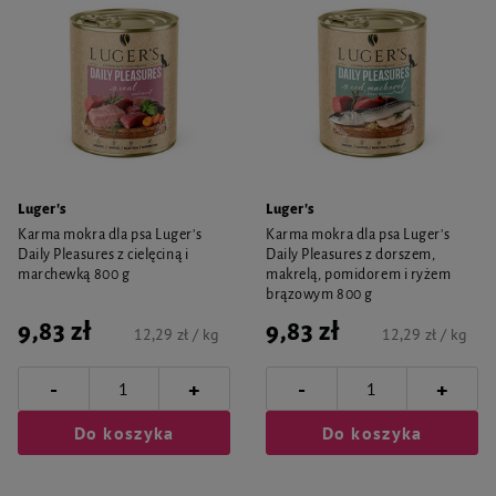
Luger's
Luger's
Karma mokra dla psa Luger's
Karma mokra dla psa Luger's
Daily Pleasures z cielęciną i
Daily Pleasures z dorszem,
marchewką 800 g
makrelą, pomidorem i ryżem
brązowym 800 g
9,83 zł
9,83 zł
12,29 zł / kg
12,29 zł / kg
-
-
+
+
Do koszyka
Do koszyka