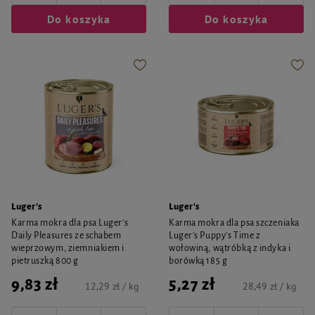
Do koszyka
Do koszyka
Luger's
Luger's
Karma mokra dla psa Luger's
Karma mokra dla psa szczeniaka
Daily Pleasures ze schabem
Luger's Puppy's Time z
wieprzowym, ziemniakiem i
wołowiną, wątróbką z indyka i
pietruszką 800 g
borówką 185 g
9,83 zł
5,27 zł
12,29 zł / kg
28,49 zł / kg