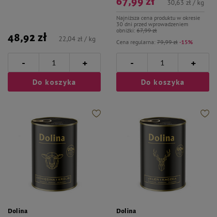
67,99 zł
30,63 zł / kg
Najniższa cena produktu w okresie
30 dni przed wprowadzeniem
obniżki:
67,99 zł
48,92 zł
22,04 zł / kg
Cena regularna:
79,99 zł
-15%
-
-
+
+
Do koszyka
Do koszyka
Dolina
Dolina