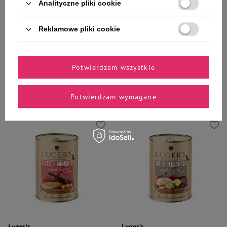
Karma mokra dla psów małych
Karma mokra dla psów małych
Analityczne pliki cookie
ras Luger's Little's Moments z
ras Luger's Little's Moments z
sercami z gęsi, ziemniakiem i
sercami z kaczki i marchewką 400
brokułem 400 g
g
Reklamowe pliki cookie
5,92 zł
5,92 zł
14,80 zł / kg
14,80 zł / kg
Potwierdzam wszystkie
-
-
+
+
Do koszyka
Do koszyka
Potwierdzam wymagane