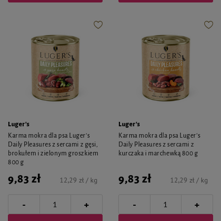
Luger's
Luger's
Karma mokra dla psa Luger's
Karma mokra dla psa Luger's
Daily Pleasures z sercami z gęsi,
Daily Pleasures z sercami z
brokułem i zielonym groszkiem
kurczaka i marchewką 800 g
800 g
9,83 zł
9,83 zł
12,29 zł / kg
12,29 zł / kg
-
-
+
+