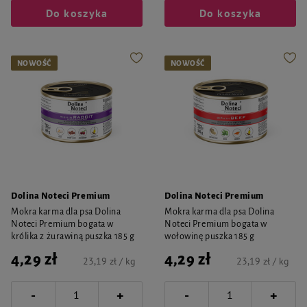
Do koszyka
Do koszyka
NOWOŚĆ
NOWOŚĆ
Dolina Noteci Premium
Dolina Noteci Premium
Mokra karma dla psa Dolina
Mokra karma dla psa Dolina
Noteci Premium bogata w
Noteci Premium bogata w
królika z żurawiną puszka 185 g
wołowinę puszka 185 g
4,29 zł
4,29 zł
23,19 zł / kg
23,19 zł / kg
-
-
+
+