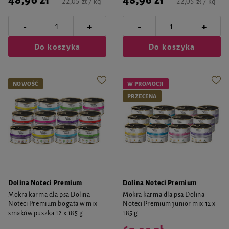
48,96 zł
48,96 zł
22,05 zł / kg
22,05 zł / kg
-
-
+
+
Do koszyka
Do koszyka
NOWOŚĆ
W PROMOCJI
PRZECENA
Dolina Noteci Premium
Dolina Noteci Premium
Mokra karma dla psa Dolina
Mokra karma dla psa Dolina
Noteci Premium bogata w mix
Noteci Premium junior mix 12 x
smaków puszka 12 x 185 g
185 g