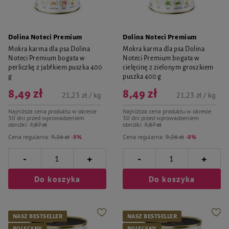
Dolina Noteci Premium
Dolina Noteci Premium
Mokra karma dla psa Dolina
Mokra karma dla psa Dolina
Noteci Premium bogata w
Noteci Premium bogata w
perliczkę z jabłkiem puszka 400
cielęcinę z zielonym groszkiem
g
puszka 400 g
8,49 zł
8,49 zł
21,23 zł / kg
21,23 zł / kg
Najniższa cena produktu w okresie
Najniższa cena produktu w okresie
30 dni przed wprowadzeniem
30 dni przed wprowadzeniem
obniżki:
7,87 zł
obniżki:
7,87 zł
Cena regularna:
9,26 zł
-8%
Cena regularna:
9,26 zł
-8%
-
-
+
+
Do koszyka
Do koszyka
NASZ BESTSELLER
NASZ BESTSELLER
POLECANY
POLECANY