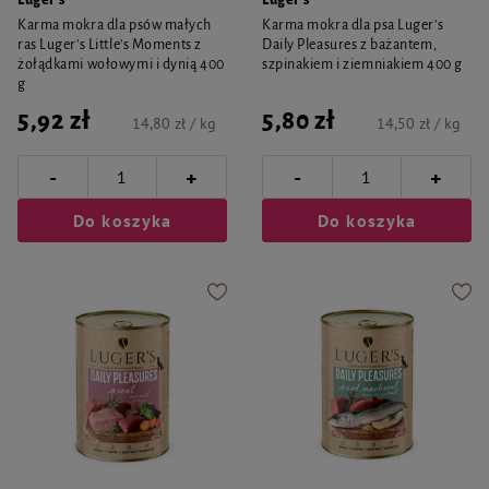
Luger's
Luger's
Karma mokra dla psów małych
Karma mokra dla psa Luger's
ras Luger's Little's Moments z
Daily Pleasures z bażantem,
żołądkami wołowymi i dynią 400
szpinakiem i ziemniakiem 400 g
g
5,92 zł
5,80 zł
14,80 zł / kg
14,50 zł / kg
-
-
+
+
Do koszyka
Do koszyka