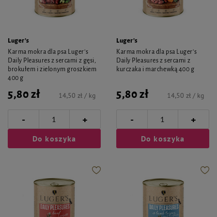
Luger's
Luger's
Karma mokra dla psa Luger's
Karma mokra dla psa Luger's
Daily Pleasures z sercami z gęsi,
Daily Pleasures z sercami z
brokułem i zielonym groszkiem
kurczaka i marchewką 400 g
400 g
5,80 zł
5,80 zł
14,50 zł / kg
14,50 zł / kg
-
-
+
+
Do koszyka
Do koszyka