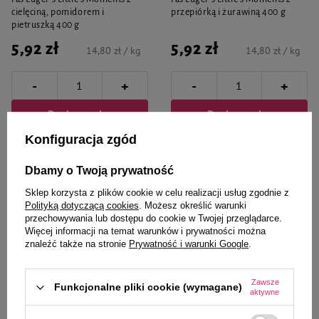
cielęciną, pomidorem i
przepiórką i żurawiną 400 g
pietruszką 400 g
5,92 zł
5,92 zł
14,80 zł / kg
14,80 zł / kg
-
-
+
+
Do koszyka
Do koszyka
Konfiguracja zgód
Dbamy o Twoją prywatność
Sklep korzysta z plików cookie w celu realizacji usług zgodnie z
Polityką dotyczącą cookies
. Możesz określić warunki
przechowywania lub dostępu do cookie w Twojej przeglądarce.
Więcej informacji na temat warunków i prywatności można
znaleźć także na stronie
Prywatność i warunki Google
.
Zawsze
Funkcjonalne pliki cookie (wymagane)
aktywne
Luger's
Luger's