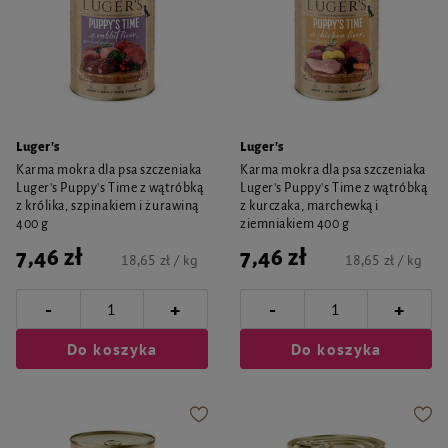
Luger's
Luger's
Karma mokra dla psa szczeniaka
Karma mokra dla psa szczeniaka
Luger's Puppy's Time z wątróbką
Luger's Puppy's Time z wątróbką
z królika, szpinakiem i żurawiną
z kurczaka, marchewką i
400 g
ziemniakiem 400 g
7,46 zł
7,46 zł
18,65 zł / kg
18,65 zł / kg
-
-
+
+
Do koszyka
Do koszyka