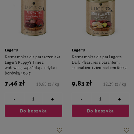
Luger's
Luger's
Karma mokra dla psa szczeniaka
Karma mokra dla psa Luger's
Luger's Puppy's Time z
Daily Pleasures z bażantem,
wołowiną, wątróbką z indyka i
szpinakiem i ziemniakiem 800 g
borówką 400 g
7,46 zł
9,83 zł
18,65 zł / kg
12,29 zł / kg
-
-
+
+
Do koszyka
Do koszyka