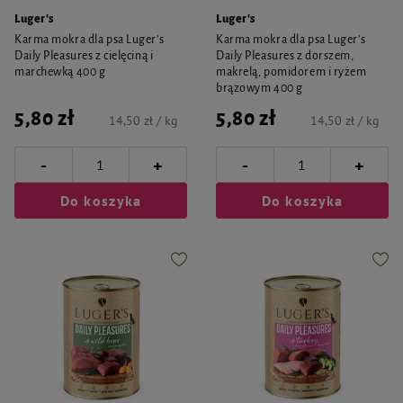
Luger's
Luger's
Karma mokra dla psa Luger's
Karma mokra dla psa Luger's
Daily Pleasures z cielęciną i
Daily Pleasures z dorszem,
marchewką 400 g
makrelą, pomidorem i ryżem
brązowym 400 g
5,80 zł
5,80 zł
14,50 zł / kg
14,50 zł / kg
-
-
+
+
Do koszyka
Do koszyka