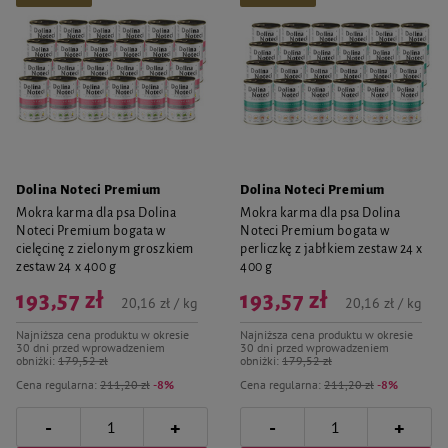
Dolina Noteci Premium
Dolina Noteci Premium
Mokra karma dla psa Dolina
Mokra karma dla psa Dolina
Noteci Premium bogata w
Noteci Premium bogata w
cielęcinę z zielonym groszkiem
perliczkę z jabłkiem zestaw 24 x
zestaw 24 x 400 g
400 g
193,57 zł
193,57 zł
20,16 zł / kg
20,16 zł / kg
Najniższa cena produktu w okresie
Najniższa cena produktu w okresie
30 dni przed wprowadzeniem
30 dni przed wprowadzeniem
obniżki:
179,52 zł
obniżki:
179,52 zł
Cena regularna:
211,20 zł
-8%
Cena regularna:
211,20 zł
-8%
-
-
+
+