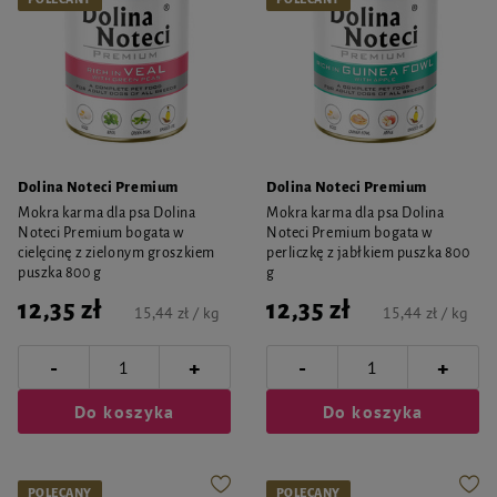
Dolina Noteci Premium
Dolina Noteci Premium
Mokra karma dla psa Dolina
Mokra karma dla psa Dolina
Noteci Premium bogata w
Noteci Premium bogata w
cielęcinę z zielonym groszkiem
perliczkę z jabłkiem puszka 800
puszka 800 g
g
12,35 zł
12,35 zł
15,44 zł / kg
15,44 zł / kg
-
-
+
+
Do koszyka
Do koszyka
POLECANY
POLECANY