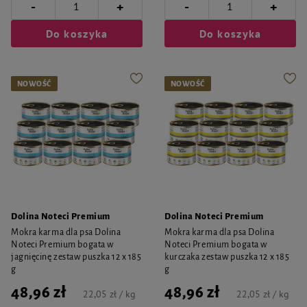
-
-
+
+
Do koszyka
Do koszyka
NOWOŚĆ
NOWOŚĆ
Dolina Noteci Premium
Dolina Noteci Premium
Mokra karma dla psa Dolina
Mokra karma dla psa Dolina
Noteci Premium bogata w
Noteci Premium bogata w
jagnięcinę zestaw puszka 12 x 185
kurczaka zestaw puszka 12 x 185
g
g
48,96 zł
48,96 zł
22,05 zł / kg
22,05 zł / kg