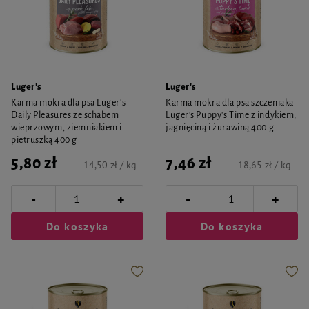
Luger's
Luger's
Karma mokra dla psa Luger's
Karma mokra dla psa szczeniaka
Daily Pleasures ze schabem
Luger's Puppy's Time z indykiem,
wieprzowym, ziemniakiem i
jagnięciną i żurawiną 400 g
pietruszką 400 g
5,80 zł
7,46 zł
14,50 zł / kg
18,65 zł / kg
-
-
+
+
Do koszyka
Do koszyka