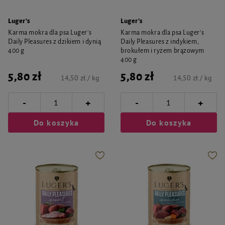
Luger's
Luger's
Karma mokra dla psa Luger's
Karma mokra dla psa Luger's
Daily Pleasures z dzikiem i dynią
Daily Pleasures z indykiem,
400 g
brokułem i ryżem brązowym
400 g
5,80 zł
5,80 zł
14,50 zł / kg
14,50 zł / kg
-
-
+
+
Do koszyka
Do koszyka