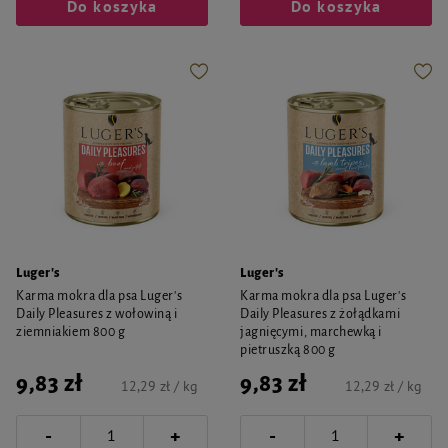
Do koszyka
Do koszyka
Luger's
Luger's
Karma mokra dla psa Luger's
Karma mokra dla psa Luger's
Daily Pleasures z wołowiną i
Daily Pleasures z żołądkami
ziemniakiem 800 g
jagnięcymi, marchewką i
pietruszką 800 g
9,83 zł
9,83 zł
12,29 zł / kg
12,29 zł / kg
-
-
+
+