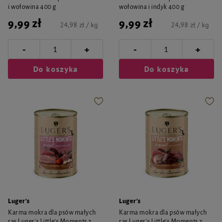
i wołowina 400 g
wołowina i indyk 400 g
9,99 zł
9,99 zł
24,98 zł / kg
24,98 zł / kg
-
-
+
+
Do koszyka
Do koszyka
Luger's
Luger's
Karma mokra dla psów małych
Karma mokra dla psów małych
ras Luger's Little's Moments z
ras Luger's Little's Moments z