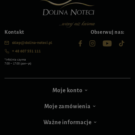
Kontakt
Obserwuj nas:
sklep@dolina-noteci.pl
+ 48 607 551 111
*Infolinia czynna
7:00 – 17:00 (pon–pt)
Moje konto
Moje zamówienia
Ważne informacje