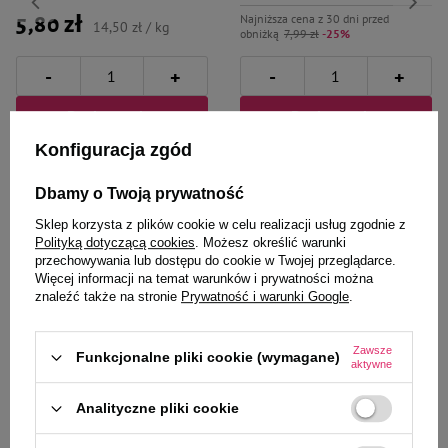
Najniższa cena z 30 dni przed
5,80 zł
14,50 zł / kg
obniżką
7,99 zł
-25%
-
-
+
+
Do koszyka
Do koszyka
Konfiguracja zgód
Dbamy o Twoją prywatność
Sklep korzysta z plików cookie w celu realizacji usług zgodnie z
Polityką dotyczącą cookies
. Możesz określić warunki
przechowywania lub dostępu do cookie w Twojej przeglądarce.
Wybrane specjalnie dla
Więcej informacji na temat warunków i prywatności można
znaleźć także na stronie
Prywatność i warunki Google
.
Ciebie i Twojego czworonoga
Zawsze
Funkcjonalne pliki cookie (wymagane)
aktywne
Karma mokra dla psa Luger's
Karma mokra dla psa Luger's
Analityczne pliki cookie
Daily Pleasures z królikiem i
Daily Pleasures z bażantem,
żurawiną 400 g
szpinakiem i ziemniakiem 400 g