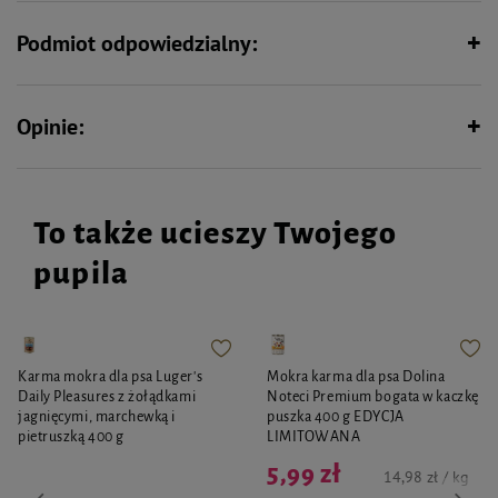
metabolicznych, a witamina E pełni rolę przeciwutleniacza.
Zarówno skład, dobór surowców, jak i metoda produkcji czynią karmę Luger's
Podmiot odpowiedzialny:
Daily Pleasures z wołowiną i ziemniakiem wyjątkowo smaczną i zdrową
propozycją żywienia dorosłych psów.
Opinie:
To także ucieszy Twojego
pupila
Karma mokra dla psa Luger's
Mokra karma dla psa Dolina
Daily Pleasures z żołądkami
Noteci Premium bogata w kaczkę
jagnięcymi, marchewką i
puszka 400 g EDYCJA
pietruszką 400 g
LIMITOWANA
5,99 zł
14,98 zł / kg