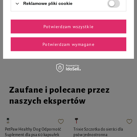
Reklamowe pliki cookie
5,80 zł
5,80 zł
14,50 zł / kg
14,50 zł / kg
Potwierdzam wszystkie
-
-
+
+
Do koszyka
Do koszyka
Potwierdzam wymagane
Zaufane i polecane przez
naszych ekspertów
PetPaw Healthy Dog Odporność
Trixie Szczotka do sierści dla
Suplement dla psa 60 kapsułek
psów jednostronna