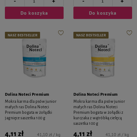
-
-
+
+
Do koszyka
Do koszyka
NASZ BESTSELLER
NASZ BESTSELLER
Dolina Noteci Premium
Dolina Noteci Premium
Mokra karma dla psów junior
Mokra karma dla psów junior
małych ras Dolina Noteci
małych ras Dolina Noteci
Premium bogata w żołądki
Premium bogata w żołądki z
jagnięce saszetka 100 g
kurczaka z wątróbką cielęcą
saszetka 100 g
4,11 zł
4,11 zł
41,10 zł / kg
41,10 zł / kg