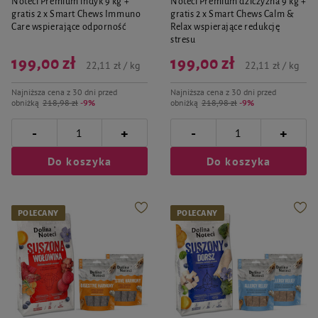
Noteci Premium indyk 9 kg +
Noteci Premium dziczyzna 9 kg +
gratis 2 x Smart Chews Immuno
gratis 2 x Smart Chews Calm &
Care wspierające odporność
Relax wspierające redukcję
stresu
199,00 zł
199,00 zł
22,11 zł / kg
22,11 zł / kg
Najniższa cena z 30 dni przed
Najniższa cena z 30 dni przed
obniżką
218,98 zł
-9%
obniżką
218,98 zł
-9%
-
-
+
+
Do koszyka
Do koszyka
POLECANY
POLECANY