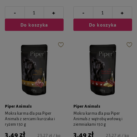
-
-
+
+
Do koszyka
Do koszyka
Piper Animals
Piper Animals
Mokra karma dla psa Piper
Mokra karma dla psa Piper
Animals z sercami kurczaka i
Animals z wątrobą wołową i
ryżem 150 g
ziemniakami 150 g
3,49 zł
3,49 zł
23,27 zł / kg
23,27 zł / kg