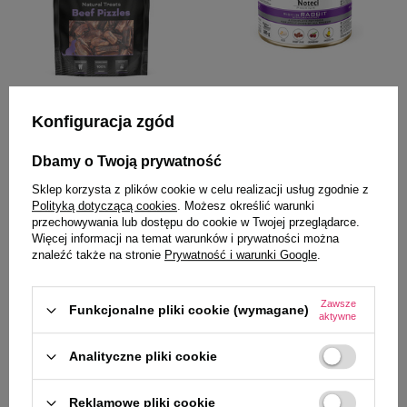
Konfiguracja zgód
Piper Animals
Dolina Noteci Premium
Piper Natural Treats Gryzaki
Mokra karma dla psa Dolina
naturalne dla psa suszone penisy
Noteci Premium bogata w
Dbamy o Twoją prywatność
wołowe 200 g
królika z żurawiną puszka 185 g
Sklep korzysta z plików cookie w celu realizacji usług zgodnie z
9,99 zł
49,95 zł / kg
Polityką dotyczącą cookies
. Możesz określić warunki
przechowywania lub dostępu do cookie w Twojej przeglądarce.
Więcej informacji na temat warunków i prywatności można
Najniższa cena z 30 dni przed
4,29 zł
23,19 zł / kg
obniżką
48,75 zł
-79%
znaleźć także na stronie
Prywatność i warunki Google
.
-
-
+
+
Zawsze
Funkcjonalne pliki cookie (wymagane)
aktywne
Do koszyka
Do koszyka
Analityczne pliki cookie
NOWOŚĆ
NOWOŚĆ
Reklamowe pliki cookie