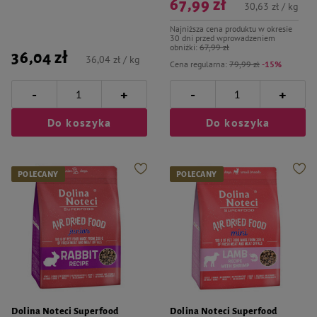
67,99 zł
30,63 zł / kg
Najniższa cena produktu w okresie
30 dni przed wprowadzeniem
obniżki:
67,99 zł
36,04 zł
36,04 zł / kg
Cena regularna:
79,99 zł
-15%
-
-
+
+
Do koszyka
Do koszyka
POLECANY
POLECANY
Dolina Noteci Superfood
Dolina Noteci Superfood