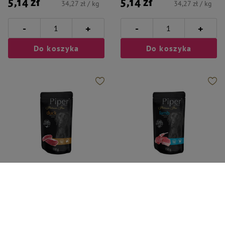
5,14 zł
5,14 zł
34,27 zł / kg
34,27 zł / kg
-
-
+
+
Do koszyka
Do koszyka
Piper Animals
Piper Animals
Mokra karma dla psa Piper
Mokra karma dla psa Piper
Platinum Pure kaczka 150 g
Platinum Pure jagnięcina 150 g
5,49 zł
5,36 zł
36,60 zł / kg
35,73 zł / kg