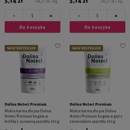
5,14 zł
5,14 zł
34,27 zł / kg
34,27 zł / kg
-
-
+
+
Do koszyka
Do koszyka
NASZ BESTSELLER
NASZ BESTSELLER
Dolina Noteci Premium
Dolina Noteci Premium
Mokra karma dla psa Dolina
Mokra karma dla psa Dolina
Noteci Premium bogata w
Noteci Premium bogata w gęś z
królika z żurawiną saszetka 150 g
ziemniakami saszetka 150 g