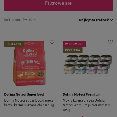
Filtrowanie
Ilość produktów:
1614
Najlepsza trafność
POLECANY
W PROMOCJI
PRZECENA
Dolina Noteci Superfood
Dolina Noteci Premium
Dolina Noteci Superfood danie z
Mokra karma dla psa Dolina
kaczki karma suszona dla psa 1 kg
Noteci Premium junior mix 12 x
185 g