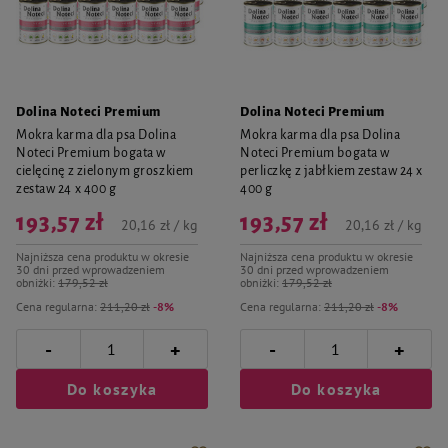
Dolina Noteci Premium
Dolina Noteci Premium
Mokra karma dla psa Dolina
Mokra karma dla psa Dolina
Noteci Premium bogata w
Noteci Premium bogata w
cielęcinę z zielonym groszkiem
perliczkę z jabłkiem zestaw 24 x
zestaw 24 x 400 g
400 g
193,57 zł
193,57 zł
20,16 zł / kg
20,16 zł / kg
Najniższa cena produktu w okresie
Najniższa cena produktu w okresie
30 dni przed wprowadzeniem
30 dni przed wprowadzeniem
obniżki:
179,52 zł
obniżki:
179,52 zł
Cena regularna:
211,20 zł
-8%
Cena regularna:
211,20 zł
-8%
-
-
+
+
Do koszyka
Do koszyka