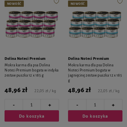
NOWOŚĆ
NOWOŚĆ
Dolina Noteci Premium
Dolina Noteci Premium
Mokra karma dla psa Dolina
Mokra karma dla psa Dolina
Noteci Premium bogata w indyka
Noteci Premium bogata w
zestaw puszka 12 x 185 g
jagnięcinę zestaw puszka 12 x 185
g
48,96 zł
48,96 zł
22,05 zł / kg
22,05 zł / kg
-
-
+
+
Do koszyka
Do koszyka