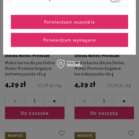
Potwierdzam wszystkie
Potwierdzam wymagane
Dolina Noteci Premium
Dolina Noteci Premium
Mokra karma dla psa Dolina
Mokra karma dla psa Dolina
Noteci Premium bogata w
Noteci Premium bogata w
wołowinę puszka 185 g
kurczaka puszka 185 g
4,29 zł
4,29 zł
23,19 zł / kg
23,19 zł / kg
-
-
+
+
Do koszyka
Do koszyka
NOWOŚĆ
NOWOŚĆ