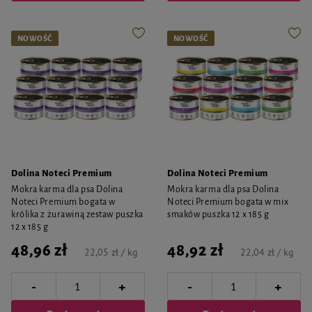
NOWOŚĆ
NOWOŚĆ
Dolina Noteci Premium
Dolina Noteci Premium
Mokra karma dla psa Dolina
Mokra karma dla psa Dolina
Noteci Premium bogata w
Noteci Premium bogata w mix
królika z żurawiną zestaw puszka
smaków puszka 12 x 185 g
12 x 185 g
48,96 zł
48,92 zł
22,05 zł / kg
22,04 zł / kg
-
-
+
+