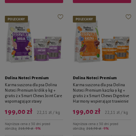
POLECANY
POLECANY
Dolina Noteci Premium
Dolina Noteci Premium
Karma suszona dla psa Dolina
Karma suszona dla psa Dolina
Noteci Premium królik 9 kg +
Noteci Premium kaczka 9 kg +
gratis 2 x Smart Chews Joint Care
gratis 2 x Smart Chews Digestive
wspomagające stawy
Harmony wspierające trawienie
199,00 zł
199,00 zł
22,11 zł / kg
22,11 zł / kg
Najniższa cena z 30 dni przed
Najniższa cena z 30 dni przed
obniżką
218,98 zł
-9%
obniżką
218,98 zł
-9%