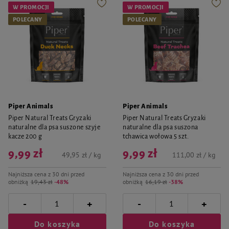
W PROMOCJI
W PROMOCJI
POLECANY
POLECANY
Piper Animals
Piper Animals
Piper Natural Treats Gryzaki
Piper Natural Treats Gryzaki
naturalne dla psa suszone szyje
naturalne dla psa suszona
kacze 200 g
tchawica wołowa 5 szt.
9,99 zł
9,99 zł
49,95 zł / kg
111,00 zł / kg
Najniższa cena z 30 dni przed
Najniższa cena z 30 dni przed
obniżką
19,43 zł
-48%
obniżką
16,19 zł
-38%
-
-
+
+
Do koszyka
Do koszyka