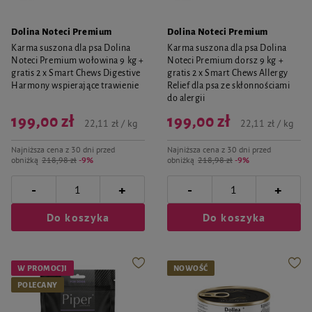
Dolina Noteci Premium
Dolina Noteci Premium
Karma suszona dla psa Dolina
Karma suszona dla psa Dolina
Noteci Premium wołowina 9 kg +
Noteci Premium dorsz 9 kg +
gratis 2 x Smart Chews Digestive
gratis 2 x Smart Chews Allergy
Harmony wspierające trawienie
Relief dla psa ze skłonnościami
do alergii
199,00 zł
199,00 zł
22,11 zł / kg
22,11 zł / kg
Najniższa cena z 30 dni przed
Najniższa cena z 30 dni przed
obniżką
218,98 zł
-9%
obniżką
218,98 zł
-9%
-
-
+
+
Do koszyka
Do koszyka
W PROMOCJI
NOWOŚĆ
POLECANY