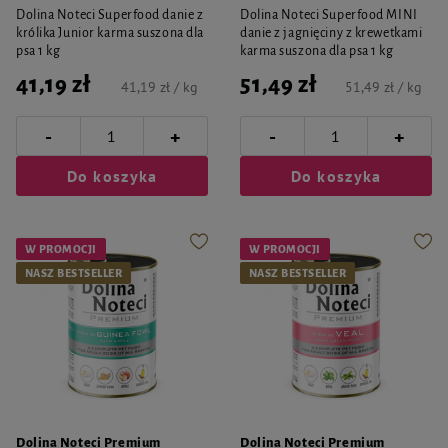
Dolina Noteci Superfood danie z
Dolina Noteci Superfood MINI
królika Junior karma suszona dla
danie z jagnięciny z krewetkami
psa 1 kg
karma suszona dla psa 1 kg
41,19 zł
51,49 zł
41,19 zł / kg
51,49 zł / kg
-
-
+
+
Do koszyka
Do koszyka
W PROMOCJI
W PROMOCJI
NASZ BESTSELLER
NASZ BESTSELLER
Dolina Noteci Premium
Dolina Noteci Premium