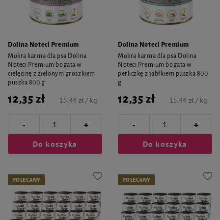
Dolina Noteci Premium
Dolina Noteci Premium
Mokra karma dla psa Dolina
Mokra karma dla psa Dolina
Noteci Premium bogata w
Noteci Premium bogata w
cielęcinę z zielonym groszkiem
perliczkę z jabłkiem puszka 800
puszka 800 g
g
12,35 zł
12,35 zł
15,44 zł / kg
15,44 zł / kg
-
-
+
+
Do koszyka
Do koszyka
POLECANY
POLECANY