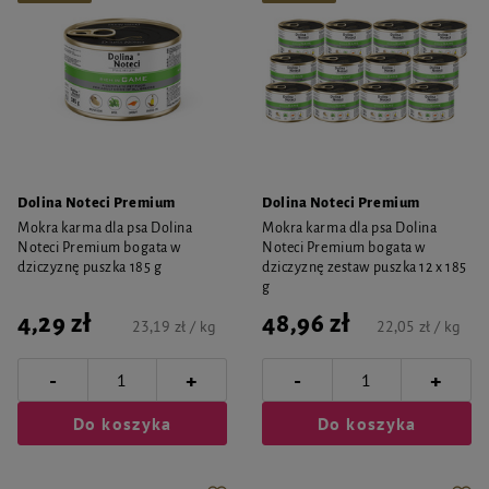
Dolina Noteci Premium
Dolina Noteci Premium
Mokra karma dla psa Dolina
Mokra karma dla psa Dolina
Noteci Premium bogata w
Noteci Premium bogata w
dziczyznę puszka 185 g
dziczyznę zestaw puszka 12 x 185
g
4,29 zł
48,96 zł
23,19 zł / kg
22,05 zł / kg
-
-
+
+
Do koszyka
Do koszyka