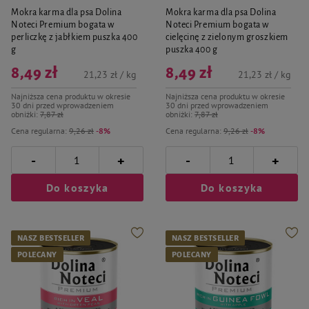
Mokra karma dla psa Dolina
Mokra karma dla psa Dolina
Noteci Premium bogata w
Noteci Premium bogata w
perliczkę z jabłkiem puszka 400
cielęcinę z zielonym groszkiem
g
puszka 400 g
8,49 zł
8,49 zł
21,23 zł / kg
21,23 zł / kg
Najniższa cena produktu w okresie
Najniższa cena produktu w okresie
30 dni przed wprowadzeniem
30 dni przed wprowadzeniem
obniżki:
7,87 zł
obniżki:
7,87 zł
Cena regularna:
9,26 zł
-8%
Cena regularna:
9,26 zł
-8%
-
-
+
+
Do koszyka
Do koszyka
NASZ BESTSELLER
NASZ BESTSELLER
POLECANY
POLECANY