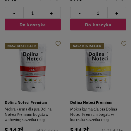
-
-
+
+
Do koszyka
Do koszyka
NASZ BESTSELLER
NASZ BESTSELLER
Dolina Noteci Premium
Dolina Noteci Premium
Mokra karma dla psa Dolina
Mokra karma dla psa Dolina
Noteci Premium bogata w
Noteci Premium bogata w
wołowinę saszetka 150 g
kurczaka saszetka 150 g
5,14 zł
5,14 zł
34,27 zł / kg
34,27 zł / kg