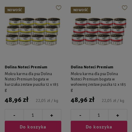
NOWOŚĆ
NOWOŚĆ
Dolina Noteci Premium
Dolina Noteci Premium
Mokra karma dla psa Dolina
Mokra karma dla psa Dolina
Noteci Premium bogata w
Noteci Premium bogata w
kurczaka zestaw puszka 12 x 185
wołowinę zestaw puszka 12 x 185
g
g
48,96 zł
48,96 zł
22,05 zł / kg
22,05 zł / kg
-
-
+
+
Do koszyka
Do koszyka