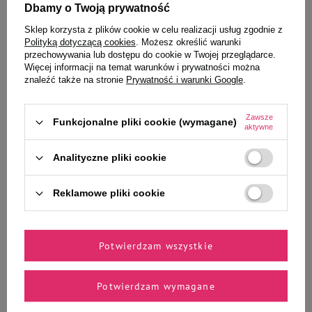
-
-
+
+
Dbamy o Twoją prywatność
Sklep korzysta z plików cookie w celu realizacji usług zgodnie z
Do koszyka
Do koszyka
Polityką dotyczącą cookies
. Możesz określić warunki
przechowywania lub dostępu do cookie w Twojej przeglądarce.
Więcej informacji na temat warunków i prywatności można
znaleźć także na stronie
Prywatność i warunki Google
.
Zawsze
Funkcjonalne pliki cookie (wymagane)
aktywne
Wybrane specjalnie dla
Analityczne pliki cookie
Ciebie i Twojego czworonoga
Reklamowe pliki cookie
Mokra karma dla psów małych
Pokarm dla świnki Vitapol
Potwierdzam wszystkie
ras Dolina Noteci Premium z
Karmeo 500g
bażantem, dynią i makaronem
saszetka 100 g
Potwierdzam wymagane
4,11 zł
8,99 zł
41,10 zł / kg
17,98 zł / kg