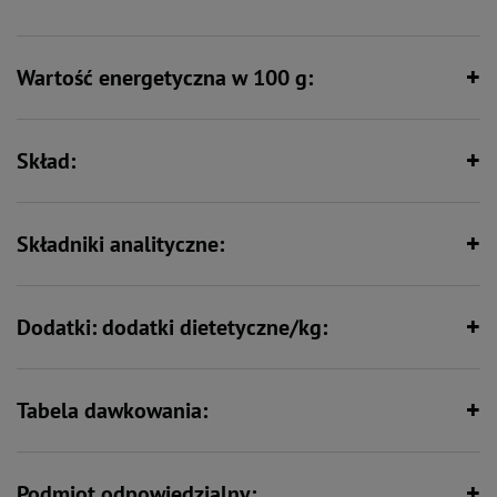
tłuszczowe
Wartość energetyczna w 100 g:
Formuła junior – wspiera intensywny
Wspiera florę bakteryjną jelit
rozwój
Skład:
Zawiera zestaw witamin i składników
Wspiera kości i stawy
mineralnych
Składniki analityczne:
Dodatki: dodatki dietetyczne/kg:
Tabela dawkowania:
Podmiot odpowiedzialny: