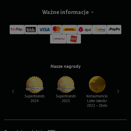
Ważne informacje
Nasze nagrody
ksy 2022
Superbrands
Superbrands
Konsumencki
Konsum
2024
2023
Lider Jakości
Lider Ja
2022 – Złoto
2022 – S