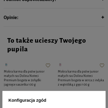
Opinie:
To także ucieszy Twojego
pupila
Mokra karma dla psów junior
Mokra karma dla psów junior
małych ras Dolina Noteci
małych ras Dolina Noteci
Premium bogata w żołądki
Premium bogata w serca z indyka
jagnięce saszetka 100 g
z wątróbką z gęsi 100 g
4,11 zł
4,11 zł
41,10 zł / kg
41,10 zł / kg
Konfiguracja zgód