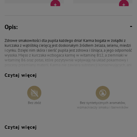
39,10 zł
46,92 zł
41,10 zł
49,32 zł
Mokra karma dla psów junior
Mokra karma dla psa Dolina
Opis:
małych ras Dolina Noteci
Noteci Premium junior Mix 12 x
Premium bogata w żołądki z
100 g
kurczaka z wątróbką cielęcą
Zdrowe smakowitości dla pupila każdego dnia! Karma bogata w żołądki z
zestaw 10 x 100 g
kurczaka z wątróbką cielęcą jest doskonałym źródłem żelaza, selenu, miedzi
i cynku. Dzięki nim skóra i sierść pupila jest zdrowa i lśniąca, a jego odporność
wysoka. Mięso z kurczaka wzbogaca karmę w witaminę B12, a ziemniaki w
witaminę B6 oraz potas, które pozytywnie wpływają na układ pokarmowy i
procesy przemiany materii. Karma nie zawiera substancji konserwujących, ani
barwników poprawiających smak i stymulujących apetyt. Smakowicie
Czytaj więcej
najedzony brzuszek Twojego pupila!
Bez zbóż
Bez syntetycznych aromatów,
wzmacniaczy smaku i barwników
Czytaj więcej
Wspiera odporność
Zawiera nienasycone kwasy