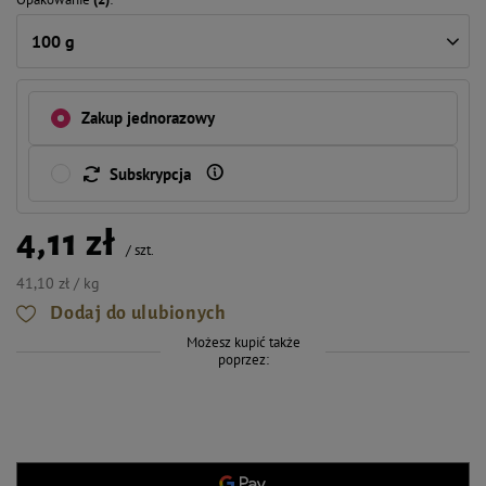
100 g
Zakup jednorazowy
Subskrypcja
4,11 zł
/
szt.
41,10 zł / kg
Dodaj do ulubionych
Możesz kupić także
poprzez: