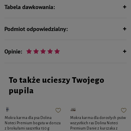
Tabela dawkowania:
Bez zbóż
Podmiot odpowiedzialny:
Opinie:
To także ucieszy Twojego
pupila
Mokra karma dla psa Dolina
Mokra karma dla dorosłych psów
Noteci Premium bogata w dorsza
wszystkich ras Dolina Noteci
z brokułami saszetka 150 g
Premium Danie z kurczaka z