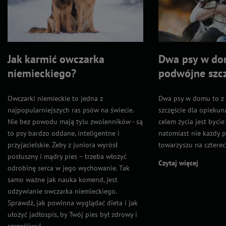
Jak karmić owczarka
Dwa psy w do
niemieckiego?
podwójne szcz
Owczarki niemieckie to jedna z
Dwa psy w domu to z
najpopularniejszych ras psów na świecie.
szczęście dla opiekun
Nie bez powodu mają tylu zwolenników - są
celem życia jest bycie
to psy bardzo oddane, inteligentne i
natomiast nie każdy p
przyjacielskie. Żeby z juniora wyrósł
towarzyszu na czterec
posłuszny i mądry pies – trzeba włożyć
Czytaj więcej
odrobinę serca w jego wychowanie. Tak
samo ważne jak nauka komend, jest
odżywianie owczarka niemieckiego.
Sprawdź, jak powinna wyglądać dieta i jak
ułożyć jadłospis, by Twój pies był zdrowy i