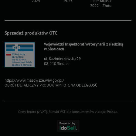
2024
2023
Lider Jakości
Lider Ja
2022 – Złoto
2022 – S
Sprzedaż produktów OTC
Wojewódzki Inspektorat Weterynarii z siedzibą
w Siedlcach
ul. Kazimierzowska 29
08-110 Siedlce
https://www.mazowsze.wiw.gov.pl/
OBRÓT DETALICZNY PRODUKTAMI OTC NA ODLEGŁOŚĆ
Ceny brutto (z VAT).
Stawki VAT dla konsumentów z kraju:
Polska
.