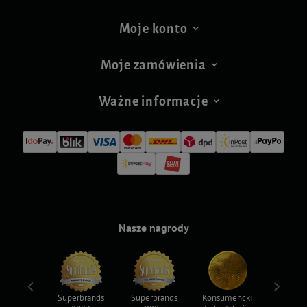
Moje konto
Moje zamówienia
Ważne informacje
Nasze nagrody
ksy 2022
Superbrands
Superbrands
Konsumencki
Konsum