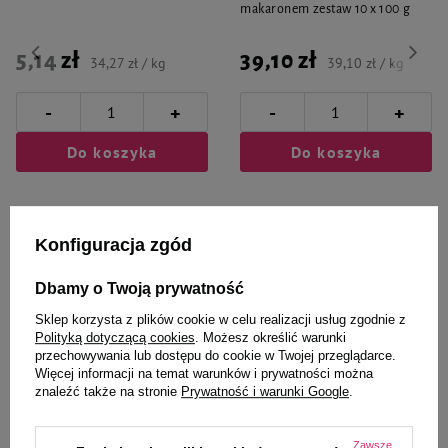
makaronem zestaw 10 x 100 g
5,14 zł
39,10 zł
34,27 zł / kg
39,10 zł / kg
-
-
+
+
Do koszyka
Do koszyka
Konfiguracja zgód
Dbamy o Twoją prywatność
Wybrane specjalnie dla
Sklep korzysta z plików cookie w celu realizacji usług zgodnie z
Polityką dotyczącą cookies
. Możesz określić warunki
Ciebie i Twojego czworonoga
przechowywania lub dostępu do cookie w Twojej przeglądarce.
Więcej informacji na temat warunków i prywatności można
znaleźć także na stronie
Prywatność i warunki Google
.
Mokra karma dla psa Dolina
Vitapol Smakers Bekonowy
Zawsze