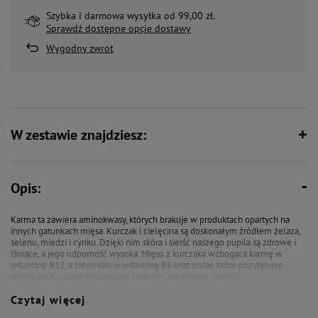
Szybka i darmowa wysyłka od 99,00 zł.
Sprawdź dostępne opcje dostawy
Wygodny zwrot
W zestawie znajdziesz:
Opis:
Karma ta zawiera aminokwasy, których brakuje w produktach opartych na
innych gatunkach mięsa. Kurczak i cielęcina są doskonałym źródłem żelaza,
selenu, miedzi i cynku. Dzięki nim skóra i sierść naszego pupila są zdrowe i
lśniące, a jego odporność wysoka. Mięso z kurczaka wzbogaca karmę w
witaminę B12, a ziemniaki w witaminę B6 oraz potas, które pozytywnie
wpływają na układ pokarmowy i procesy przemiany materii.
Czytaj więcej
Lizyna, leucyna, metionina i cystyna – tych aminokwasów z pewnością nie
zabraknie w tej karmie. Dzięki nim możemy wyeliminować z diety psa