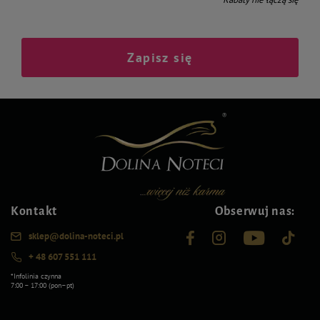
Zapisz się
Kontakt
Obserwuj nas:
sklep@dolina-noteci.pl
+ 48 607 551 111
*Infolinia czynna
7:00 – 17:00 (pon–pt)