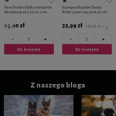
Yarro Pratiko Klatka transporter
Szampon dla psów Champ-
dla zwierząt 48 x 33 x 31,5 cm
Richer junior rasy york 250 ml
65,90 zł
33,99 zł
135,96 zł / l
-
-
+
+
Do koszyka
Do koszyka
Z naszego bloga