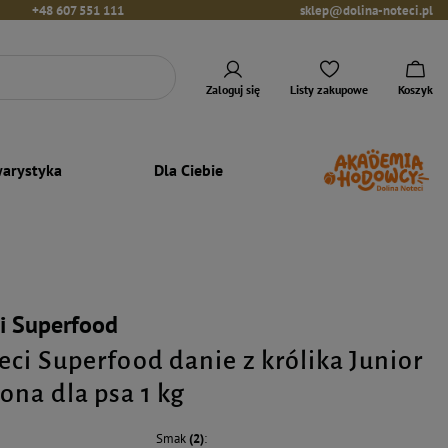
+48 607 551 111
sklep@dolina-noteci.pl
Zaloguj się
Listy zakupowe
Koszyk
arystyka
Dla Ciebie
i Superfood
eci Superfood danie z królika Junior
ona dla psa 1 kg
Smak
(2)