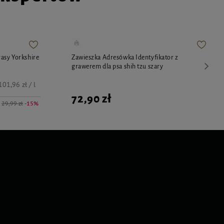
asy Yorkshire
Zawieszka Adresówka Identyfikator z
grawerem dla psa shih tzu szary
101,96 zł / l
72,90 zł
29,99 zł
-15%