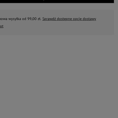
mowa wysyłka od 99,00 zł.
Sprawdź dostępne opcje dostawy
ot