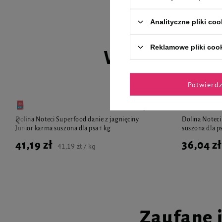
Analityczne pliki coo
Reklamowe pliki coo
Wybrane spec
Potwierd
Dolina Noteci Superfood danie z jagnięciny
Dolina Noteci
Junior karma suszona dla psa 1 kg
suszona dla ps
41,19 zł
36,04 zł
41,19 zł / kg
Zaufane 