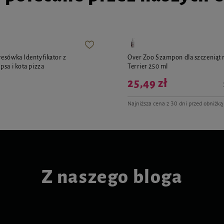
esówka Identyfikator z
Over Zoo Szampon dla szczeniąt r
psa i kota pizza
Terrier 250 ml
25,49 zł
Najniższa cena z 30 dni przed obniżką
Z naszego bloga