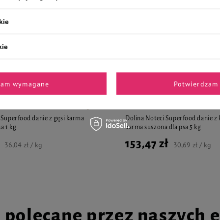
kie
kie
jalnie dla Ciebie i Twoje
zam wymagane
Potwierdzam 
 Superfood danie z gęsi karma
Dolina Noteci Superfood danie z k
a 1 kg
karma suszona dla psa 5 kg
153,47 zł
36,04 zł / kg
30,69 zł / kg
i polecane przez naszych 