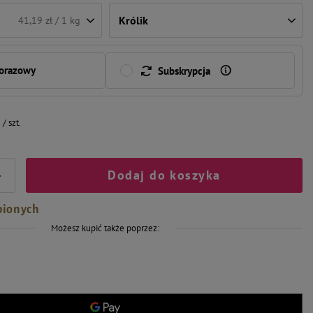
Królik
41,19 zł / 1 kg
norazowy
Subskrypcja
/
szt.
Dodaj do koszyka
+
bionych
Możesz kupić także poprzez: