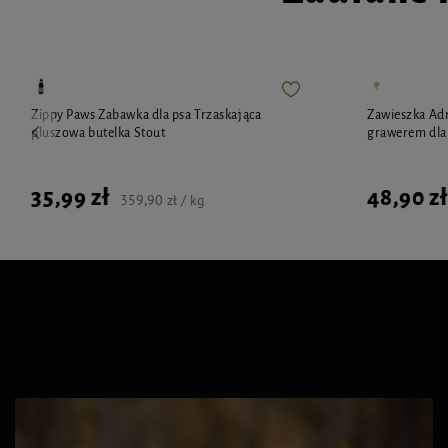
Zippy Paws Zabawka dla psa Trzaskająca
Zawieszka Adr
pluszowa butelka Stout
grawerem dla 
35,99 zł
48,90 zł
359,90 zł / kg