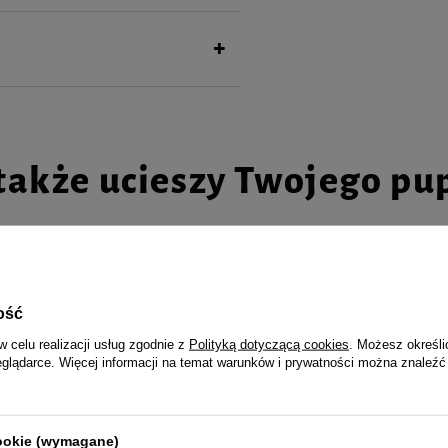
e wysokiej wartości odżywczej
także ucieszy Twojego pu
 Superfood danie z kaczki karma
Dolina Noteci Natural Treats Beef
ość
a 1 kg
wołowe przysmak dla psa 100 g
w celu realizacji usług zgodnie z
Polityką dotyczącą cookies
. Możesz określi
4,99 zł
eglądarce. Więcej informacji na temat warunków i prywatności można znaleźć
Najniższa cena produktu w okresie 30 
wprowadzeniem obniżki:
6,99 zł
-28
36,04 zł / kg
Cena regularna:
16,99 zł
-71%
cookie (wymagane)