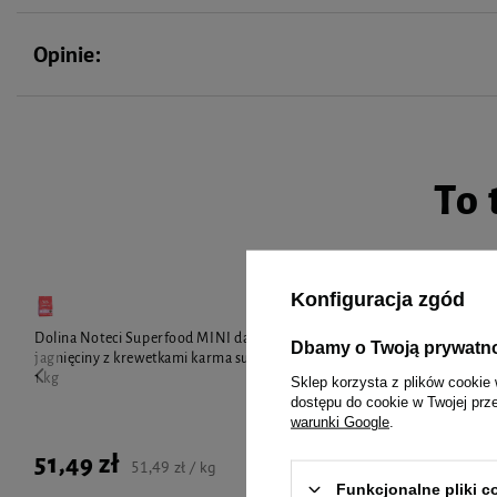
jest bezzbożowa, bezglutenowa,
wyprodukowana w niskiej temperaturze suszenia gwarantującej utrzymani
surowców z zachowaniem bezpieczeństwa mikrobiologicznego.
Opinie:
To 
Konfiguracja zgód
Dolina Noteci Superfood MINI danie z
Dolina Noteci
Dbamy o Twoją prywatn
jagnięciny z krewetkami karma suszona dla psa
suszona dla ps
1 kg
Sklep korzysta z plików cookie 
dostępu do cookie w Twojej prz
warunki Google
.
51,49 zł
36,04 zł
51,49 zł / kg
Funkcjonalne pliki 