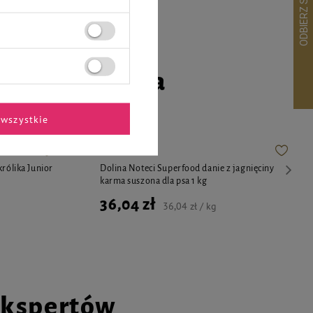
go czworonoga
wszystkie
rólika Junior
Dolina Noteci Superfood danie z jagnięciny
karma suszona dla psa 1 kg
36,04 zł
36,04 zł / kg
ekspertów