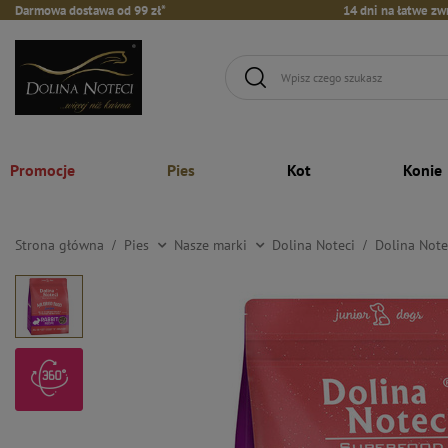
Darmowa dostawa od 99 zł*
14 dni na łatwe zw
Promocje
Pies
Kot
Konie
Strona główna
Pies
Nasze marki
Dolina Noteci
Dolina Note