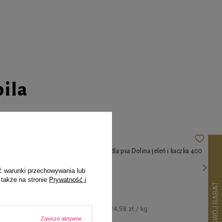
pila
 Heart serce
Mokra karma dla psa Dolina jeleń i kaczka 400
g
ć warunki przechowywania lub
 także na stronie
Prywatność i
dni przed
%
9,99 zł
24,98 zł / kg
Zawsze aktywne