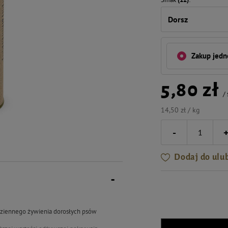
Dorsz
Zakup jed
5,80 zł
/
14,50 zł / kg
-
Dodaj do ulu
odziennego żywienia dorosłych psów