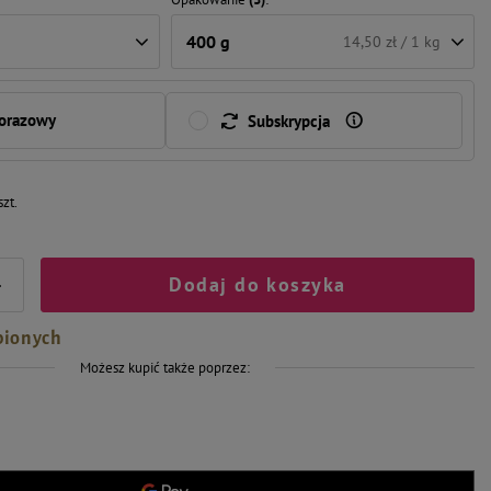
400 g
14,50 zł / 1 kg
norazowy
Subskrypcja
szt.
Dodaj do koszyka
+
bionych
Możesz kupić także poprzez: