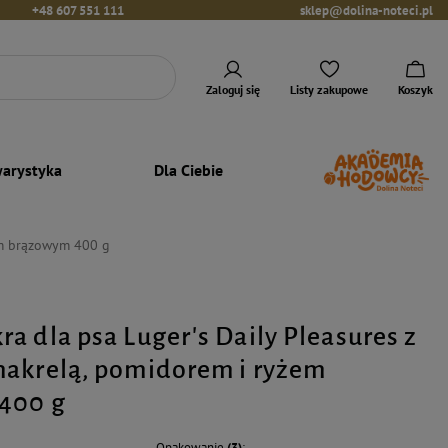
+48 607 551 111
sklep@dolina-noteci.pl
Zaloguj się
Listy zakupowe
Koszyk
arystyka
Dla Ciebie
żem brązowym 400 g
a dla psa Luger's Daily Pleasures z
akrelą, pomidorem i ryżem
400 g
Opakowanie
(3)