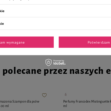
kie
la psa Luger's Daily Pleasures z
Karma mokra dla psa Luger's Dail
urawiną 400 g
żołądkami jagnięcymi, marchewką
kie
400 g
5,80 zł
14,50 zł / kg
14,50 zł / kg
zam wymagane
Potwierdzam 
i polecane przez naszych 
mazonia Szampon dla psów
Perfumy Francodex Mistinguette 
400 ml
ml