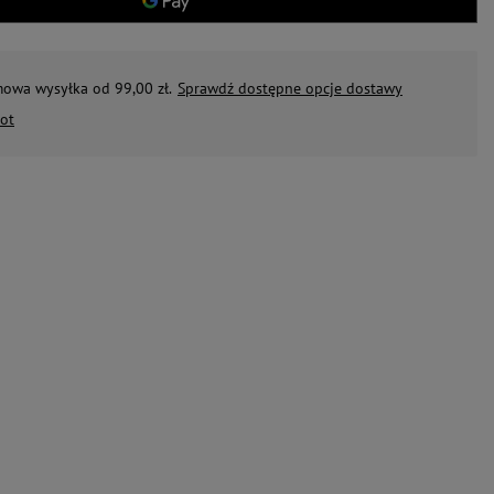
mowa wysyłka od 99,00 zł.
Sprawdź dostępne opcje dostawy
ot