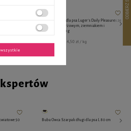
y Pleasures z
Karma mokra dla psa Luger's Daily Pleasures ze
 i pietruszką
schabem wieprzowym, ziemniakiem i
pietruszką 400 g
5,80 zł
14,50 zł / kg
wszystkie
ekspertów
kwiatowe 50
Buba Owca Szarpak długi dla psa L 80 cm