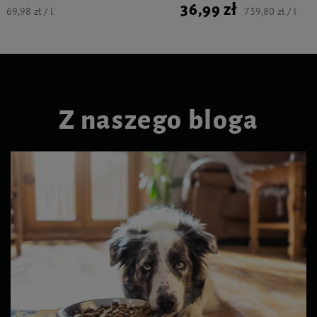
36,99 zł
69,98 zł / l
739,80 zł / l
Z naszego bloga