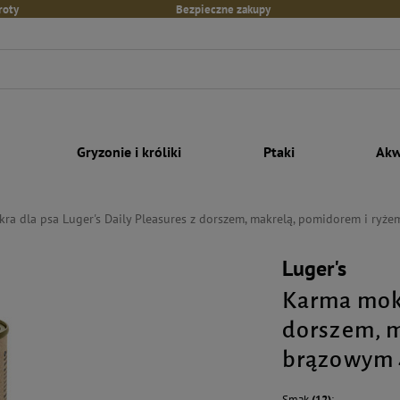
roty
Bezpieczne zakupy
Gryzonie i króliki
Ptaki
Akw
ra dla psa Luger's Daily Pleasures z dorszem, makrelą, pomidorem i ry
Luger's
Karma mokr
dorszem, m
brązowym 
Smak
(12)