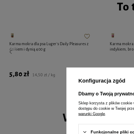
To 
Karma mokra dla psa Luger's Daily Pleasures z
Karma mokra d
dzikiem i dynią 400 g
indykiem, br
5,80 zł
5,80 zł
14,50 zł / kg
Konfiguracja zgód
Dbamy o Twoją prywatn
Sklep korzysta z plików cookie 
dostępu do cookie w Twojej prz
warunki Google
.
Wybrane spec
Funkcjonalne pliki 