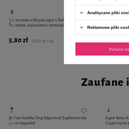
Analityczne pliki coo
Karma mokra dla psa Luger's Daily Pleasures z
Karma mokra d
bażantem, szpinakiem i ziemniakiem 400 g
królikiem i ż
Reklamowe pliki coo
5,80 zł
5,80 zł
14,50 zł / kg
Potwierd
Zaufane 
PetPaw Healthy Dog Odporność Suplement dla
Super Beno A
psa 60 kapsułek
Częste mycie 