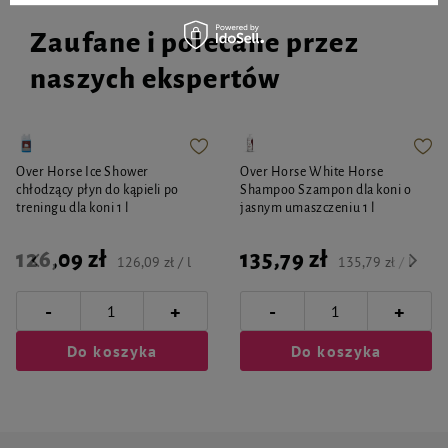
Zaufane i polecane przez
naszych ekspertów
Over Horse Ice Shower
Over Horse White Horse
chłodzący płyn do kąpieli po
Shampoo Szampon dla koni o
treningu dla koni 1 l
jasnym umaszczeniu 1 l
126,09 zł
135,79 zł
126,09 zł / l
135,79 zł / l
-
-
+
+
Do koszyka
Do koszyka