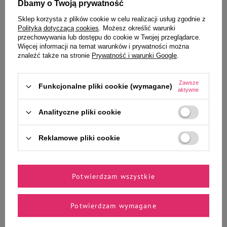
Dbamy o Twoją prywatność
Ciebie i Twojego czworonoga
Sklep korzysta z plików cookie w celu realizacji usług zgodnie z
Polityką dotyczącą cookies
. Możesz określić warunki
przechowywania lub dostępu do cookie w Twojej przeglądarce.
Więcej informacji na temat warunków i prywatności można
Mokra karma dla psów junior
Mokra karma dla psów junior
znaleźć także na stronie
Prywatność i warunki Google
.
małych ras Dolina Noteci
małych ras Dolina Noteci
Premium bogata w żołądki
Premium bogata w serca z indyka
jagnięce saszetka 100 g
z wątróbką z gęsi 100 g
Zawsze
Funkcjonalne pliki cookie (wymagane)
aktywne
Analityczne pliki cookie
4,11 zł
4,11 zł
41,10 zł / kg
41,10 zł / kg
Reklamowe pliki cookie
-
-
+
+
Do koszyka
Do koszyka
Potwierdzam wszystkie
Potwierdzam wymagane