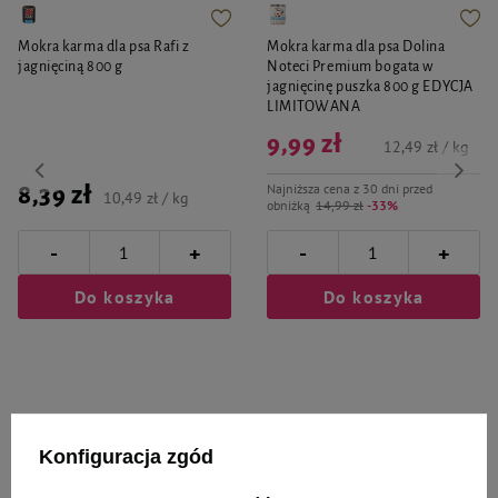
Mokra karma dla psa Rafi z
Mokra karma dla psa Dolina
jagnięciną 800 g
Noteci Premium bogata w
jagnięcinę puszka 800 g EDYCJA
LIMITOWANA
9,99 zł
12,49 zł / kg
Najniższa cena z 30 dni przed
8,39 zł
10,49 zł / kg
obniżką
14,99 zł
-33%
-
-
+
+
Do koszyka
Do koszyka
Konfiguracja zgód
Wybrane specjalnie dla