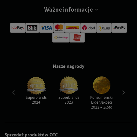
Ważne informacje
Nasze nagrody
ksy 2022
Superbrands
Superbrands
Konsumencki
Konsum
2024
2023
Lider Jakości
Lider Ja
2022 – Złoto
2022 – S
Sprzedaż produktów OTC