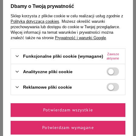
Ciebie i Twojego czworonoga
Dbamy o Twoją prywatność
Sklep korzysta z plików cookie w celu realizacji usług zgodnie z
Polityką dotyczącą cookies
. Możesz określić warunki
przechowywania lub dostępu do cookie w Twojej przeglądarce.
Więcej informacji na temat warunków i prywatności można
Karma mokra dla szczeniąt i suk
Mokra karma dla psa Dolina
znaleźć także na stronie
Prywatność i warunki Google
.
laktujących Dolina Noteci
Noteci Premium bogata w
Premium Starter 185 g
wołowinę puszka 800 g
Zawsze
Funkcjonalne pliki cookie (wymagane)
aktywne
Analityczne pliki cookie
4,99 zł
12,35 zł
26,97 zł / kg
15,44 zł / kg
Reklamowe pliki cookie
-
-
+
+
Do koszyka
Do koszyka
Potwierdzam wszystkie
Potwierdzam wymagane