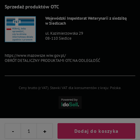
Sprzedaż produktów OTC
Wojewódzki Inspektorat Weterynarii z siedzibą
w Siedlcach
ul. Kazimierzowska 29
08-110 Siedlce
https://www.mazowsze.wiw.gov.pl/
OBRÓT DETALICZNY PRODUKTAMI OTC NA ODLEGŁOŚĆ
Ceny brutto (z VAT).
Stawki VAT dla konsumentów z kraju:
Polska
.
-
+
Dodaj do koszyka