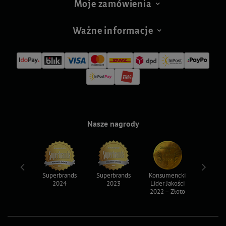
Moje zamówienia
Ważne informacje
Nasze nagrody
ksy 2022
Superbrands
Superbrands
Konsumencki
Konsum
2024
2023
Lider Jakości
Lider Ja
2022 – Złoto
2022 – S